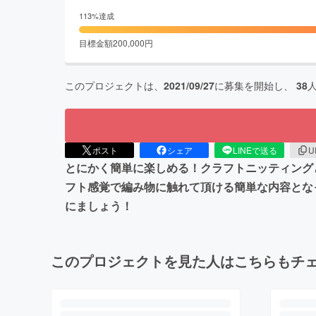
113
%達成
目標金額
200,000
円
このプロジェクトは、
2021/09/27
に募集を開始し、
38
ポスト
シェア
LINEで送る
U
とにかく簡単に楽しめる！クラフトニッティング
フト感覚で編み物に触れて頂ける簡単な内容とな
にましょう！
このプロジェクトを見た人はこちらもチ