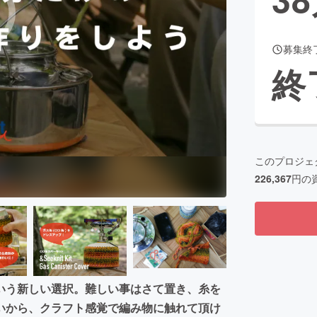
募集終
CAMPFIRE for Social Good
CAMPFIRE Creation
終
CAMPFIREふるさと納税
machi-ya
コミュニティ
このプロジェ
226,367
円の
いう新しい選択。難しい事はさて置き、糸を
いから、クラフト感覚で編み物に触れて頂け