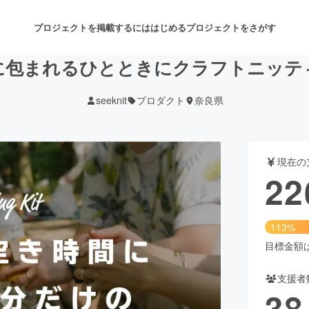
プロジェクトを掲載するには
はじめる
プロジェクトをさがす
に包まれるひとときにクラフトニッテ
seeknit
プロダクト
奈良県
注目のリターン
注目の新着プロジェクト
募集終了が近いプロジェクト
も
現在の
音楽
舞台・パフォーマンス
22
ゲーム・サービス開発
フード・飲食店
113%
書籍・雑誌出版
アニメ・漫画
目標金額は2
支援者
チャレンジ
ビューティー・ヘルスケ
38