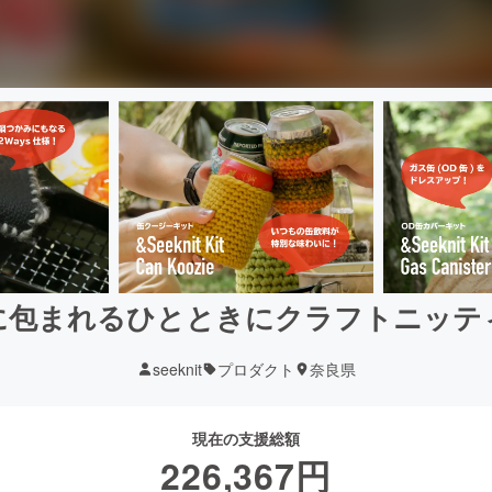
に包まれるひとときにクラフトニッテ
seeknit
プロダクト
奈良県
現在の支援総額
226,367
円