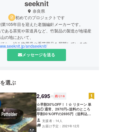
seeknit
奈良県
初めてのプロジェクトです
、創業105年目を迎えた老舗編針メーカーです。
品である茶筅や茶道具など、竹製品の製造が地場産
高山の地において、
のほか、編み物用具や手芸用品を展開しています。
www.seeknit.jp/andseeknit/
メッセージを送る
を選ぶ
2,695
円
残り
16
☆早割30%OFF！！☆ リターン 単
品① 通常、2970円+送料のところ
早割30％OFFの2695円（送料込）
でお得です！ ■&Seeknit Kit なべし
支援者：14人
き・なべつかみ / Potholder -【 完成
お届け予定：2021年12月
サイズ】W:130mm × H:130mm ※あ