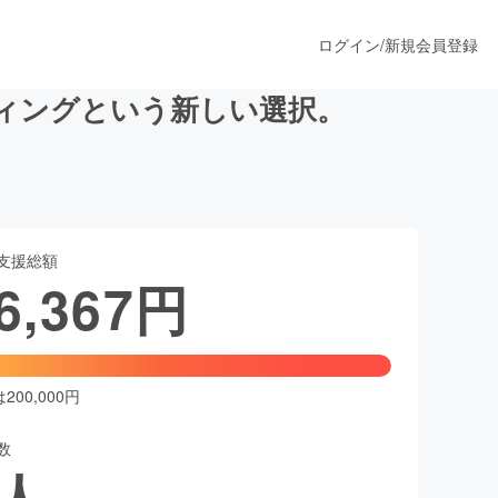
ログイン
/
新規会員登録
ィングという新しい選択。
うすぐ公開されます
支援総額
プロダクト
6,367
円
ファッション
スポーツ
00,000円
数
ア
ソーシャルグッド
人