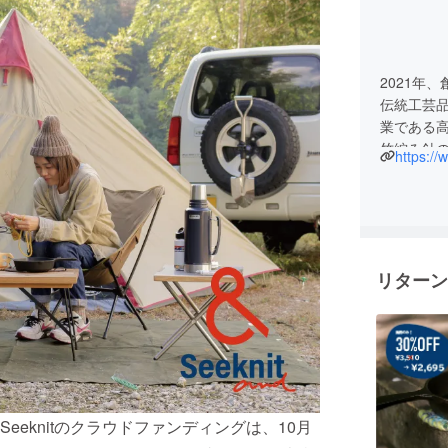
2021年
伝統工芸
業である
竹編み針
https://
リターン
eknitのクラウドファンディングは、10月