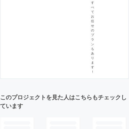
す
べ
て
お
任
せ
の
プ
ラ
ン
も
あ
り
ま
す
！
このプロジェクトを見た人はこちらもチェックし
ています