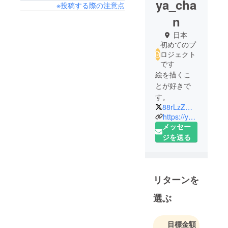
ya_cha
※投稿する際の注意点
n
日本
初めてのプ
ロジェクト
です
絵を描くこ
とが好きで
す。
88rLzZG4T1O0lI1
https://yasuda-party.com/
メッセー
ジを送る
リターンを
選ぶ
目標金額