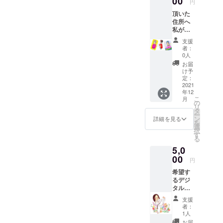
00
円
頂いた
住所へ
私がデ
ザイン
支援
するオ
者：
リジナ
0人
ルのス
お届
テッ
け予
カーを3
定：
枚送付
2021
年12
させて
こ
月
いただ
の
リ
きま
タ
ー
す。 ス
ン
詳細を見る
を
テッ
選
択
カーは
す
る
プロ
5,0
ジェク
ト終了
00
円
後にデ
希望す
ザイン
るデジ
致しま
タルイ
す。3枚
ラスト
とも絵
支援
を1枚描
柄が被
者：
かせて
らない
1人
頂き、
ように
お届