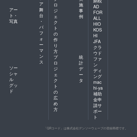
納税
ア
ロ
施
AD
アー
舞
ジ
事
FOR
ト・
台
ェ
例
ALL
写真
・
ク
HIO
パ
ト
KOS
フ
の
HI
ォ
作
JFA
ー
り
クラ
マ
方
ウド
ン
プ
統
ファ
ス
ロ
計
ン
ソー
ジ
デ
ディ
シャ
ェ
ー
ング
ル
ク
タ
mac
グッ
ト
hi-ya
ド
の
補助
広
金申
め
請サ
方
ポー
ト
「QRコード」は株式会社デンソーウェーブの登録商標です。