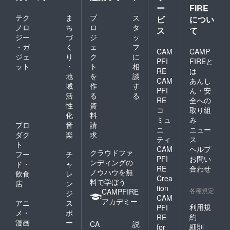
ー
FIRE
テク
ま
プ
ス
ビ
につい
ノロ
ち
ロ
タ
ス
て
ジー
づ
ジ
ッ
・ガ
く
ェ
フ
CAM
CAMP
ジェ
り
ク
に
PFI
FIREと
ット
・
ト
相
RE
は
地
を
談
CAM
あんし
域
作
す
PFI
ん・安
活
る
る
RE
全への
性
資
コ
取り組
化
料
ミュ
み
プロ
音
請
ニ
ニュー
ダク
楽
求
ティ
ス
ト
CAM
ヘルプ
クラウドファ
フー
チ
PFI
お問い
ンディングの
ド・
ャ
RE
合わせ
ノウハウを無
飲食
レ
Crea
料で学ぼう
店
ン
tion
各種規定
CAMPFIRE
ジ
CAM
アカデミー
アニ
ス
利用規
PFI
メ・
ポ
約
RE
漫画
ー
CA
説
細則
for