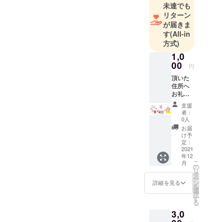
未達でも
リターン
が届きま
す
(All-in
方式)
1,0
00
円
頂いた
住所へ
お礼の
メッ
支援
セージ
者：
を書い
0人
たオリ
お届
ジナル
け予
のポス
定：
トカー
2021
年12
ドを送
こ
月
付させ
の
リ
ていた
タ
ー
だきま
ン
詳細を見る
を
す。
選
択
す
る
3,0