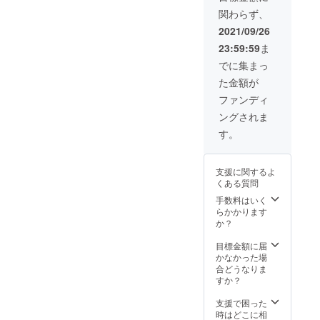
ジェク
関わらず、
ト終了
後にデ
2021/09/26
ザイン
23:59:59
ま
致しま
すの
でに集まっ
で、イ
た金額が
メージ
画像の
ファンディ
ものと
ングされま
は異な
りま
す。
す。 希
望する
イラス
支援に関するよ
トは人
くある質問
物でも
物体で
手数料はいく
もお好
らかかります
きなも
か？
のを描
かせて
目標金額に届
いただ
かなかった場
きま
合どうなりま
す。
すか？
メール
にて希
支援で困った
望する
時はどこに相