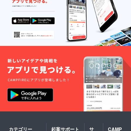
ラーは
白を基
調の予
定で
す。 ※T
シャツ
とイラ
ストの
納期が
異なる
場合が
ござい
ます。
カテゴリー
起案サポート
サ
CAMP