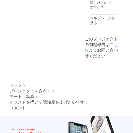
ものの
談したらいい
写真を1
ですか？
枚お送
りくだ
ヘルプページを
さい。3
見る
枚程度
だとな
お良
このプロジェクト
し。 私
の問題報告は
こち
に写真
を送る
ら
よりお問い合わ
ことに
せください
抵抗の
ある方
はざっ
くりと
したイ
メージ
トップ
>
画像で
プロジェクトをさがす
>
も構い
アート・写真
>
ませ
ん。 ※
イラストを描いて認知度を上げたいです
>
表より
コメント
希望サ
イズを
お選び
くださ
い。カ