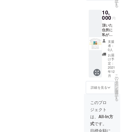
択
デザイ
送付に
す
る
ンはプ
抵抗の
10,
ロジェ
ある場
クト終
000
合は
円
了後に
ざっく
頂いた
作製致
りとし
住所に
します
たイ
私がデ
ので、
メージ
ザイン
実物と
イラス
支援
するT
イメー
トでも
者：
シャツ1
ジ画像
OKで
0人
枚を送
のもの
す。
お届
付する
は柄が
け予
ととも
異なり
定：
に、希
2021
ます。
年12
望する
こ
月
デジタ
の
リ
ルイラ
タ
ー
ストを1
ン
詳細を見る
を
枚作製
選
択
しメー
す
る
ルにて
このプロ
送らせ
ジェクト
ていた
だきま
は、
All-In方
す。 ※T
式
です。
シャツ
はプロ
目標金額に