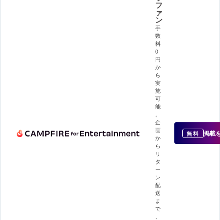
フ
ァ
ン
手
数
料
0
円
か
ら
実
施
可
能
。
企
画
掲載
無料
か
ら
リ
タ
ー
ン
配
送
ま
で
、