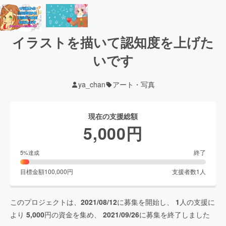
イラストを描いて認知度を上げた
いです
ya_chan
アート・写真
現在の支援総額
5,000
円
終了
5
%達成
目標金額
100,000
円
支援者数
1
人
このプロジェクトは、
2021/08/12
に募集を開始し、
1
人の支援に
より
5,000
円の資金を集め、
2021/09/26
に募集を終了しました