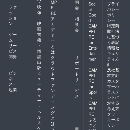
ツ
MP
明
プライ
Soci
ファ
映
FI
会
バシー
al
ッ
像
RE
・
ポリ
Goo
ショ
・
ア
相
シー
d
ン
映
カ
談
特定商
CAM
画
デ
会
取引法
PFI
ゲー
書
ミ
に基づ
RE
ム・
籍
ー
く表記
for
サー
・
と
情報セ
Ente
ビス
雑
は
キュリ
rtain
開発
誌
ク
サ
ティ方
men
出
ラ
ポ
針
t
版
ウ
ー
反社基
CAM
ビジ
ビ
ド
ト
本方針
PFI
ネ
ュ
フ
サ
カスタ
RE
ス・
ー
ァ
ー
マーハ
for
起業
テ
ン
ビ
ラスメ
Spor
ィ
デ
ス
ントに
ts
ー
ィ
対する
CAM
・
ン
考え方
PFI
ヘ
グ
クッ
RE
ル
と
キーポ
ふる
ス
は
リシー
さと
ケ
プ
実