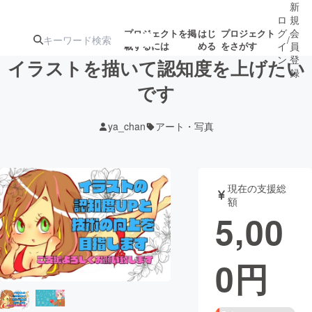
新
ロ
規
グ
会
プロジェクトを掲
はじ
プロジェクト
/
載するには
める
をさがす
イ
員
ン
登
イラストを描いて認知度を上げたい
録
です
人気のプロ
注目のリ
注目の新着プロ
募集終了が近いプ
もうすぐ公開
ya_chan
アート・写真
ジェクト
ターン
ジェクト
ロジェクト
されます
アート・写真
音楽
現在の支援総
額
5,00
テクノロジー・ガジェット
ゲーム・サ
0
円
映像・映画
書籍・雑誌
ビジネス・起業
チャレンジ