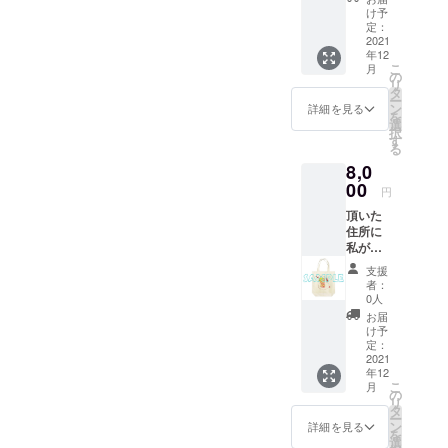
メール
デザイ
け予
にて送
ン致し
定：
付させ
2021
ます。
年12
て頂き
こ
月
ます。
の
リ
人物で
タ
ー
も物体
ン
詳細を見る
を
でもOK
選
択
です。
す
る
人物は
8,0
デフォ
ルメと
00
円
なりま
頂いた
す。
住所に
メール
私がデ
にて希
ザイン
望する
支援
する
ものの
者：
トート
写真を1
0人
バック1
枚お送
お届
つと、
りくだ
け予
ステッ
さい。3
定：
カー3枚
2021
枚程度
年12
を送付
だとな
こ
月
させて
お良し
の
リ
いただ
です。
タ
ー
きま
お顔の
ン
詳細を見る
を
す。 ※
写真の
選