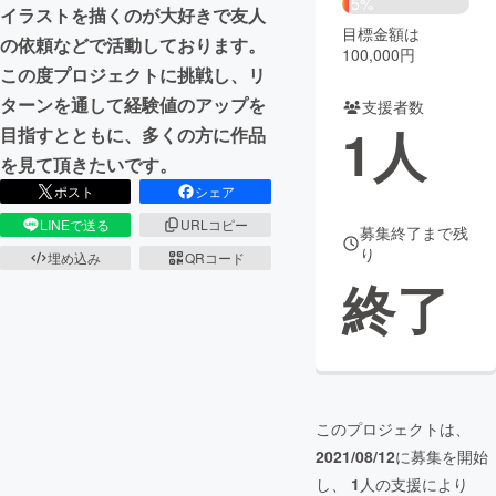
5%
イラストを描くのが大好きで友人
目標金額は
まちづくり・地域活性化
の依頼などで活動しております。
100,000円
この度プロジェクトに挑戦し、リ
ターンを通して経験値のアップを
支援者数
CAMPFIRE for Social Good
CAMPFIRE Creation
1
人
目指すとともに、多くの方に作品
CAMPFIREふるさと納税
machi-ya
コミュニティ
を見て頂きたいです。
ポスト
シェア
LINEで送る
URLコピー
募集終了まで残
り
埋め込み
QRコード
終了
このプロジェクトは、
2021/08/12
に募集を開始
し、
1
人の支援により