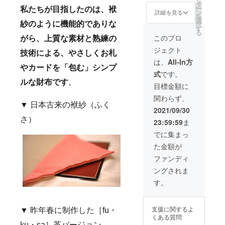
リ
円（税
タ
ー
私たちが目指したのは、袱
込）の
ン
詳細を見る
を
20%OF
選
択
紗のように機能的でありな
F］
す
る
このプロ
がら、上質な素材と熟練の
ジェクト
技術による、やさしくお札
は、
All-In方
やカードを「包む」シンプ
式
です。
ルな財布です
。
目標金額に
関わらず、
▼ 日本古来の袱紗（ふく
2021/09/30
さ）
23:59:59
ま
でに集まっ
た金額が
ファンディ
ングされま
す。
支援に関するよ
▼ 昨年春に制作した［fu・
くある質問
ku・sa］革バージョン