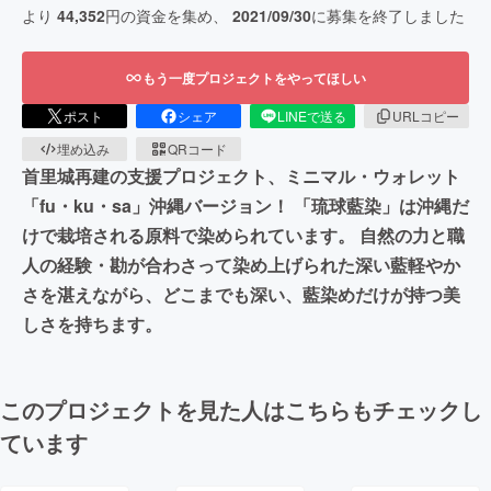
より
44,352
円の資金を集め、
2021/09/30
に募集を終了しました
もう一度プロジェクトをやってほしい
ポスト
シェア
LINEで送る
URLコピー
埋め込み
QRコード
首里城再建の支援プロジェクト、ミニマル・ウォレット
「fu・ku・sa」沖縄バージョン！ 「琉球藍染」は沖縄だ
けで栽培される原料で染められています。 自然の力と職
人の経験・勘が合わさって染め上げられた深い藍軽やか
さを湛えながら、どこまでも深い、藍染めだけが持つ美
しさを持ちます。
このプロジェクトを見た人はこちらもチェックし
ています