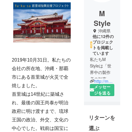
M
Style
沖縄県
他に12件の
プロジェク
トを掲載し
ています
私たちM
2019年10月31日。私たちの
Styleは「世
会社の所在地、沖縄・那覇
界中の製作
市にある首里城が火災で全
者の知恵と
http://mstyle-co.com
想いが詰
焼しました。
メッセー
まった素晴
ジを送る
首里城は14世紀に築城さ
らしい製品
れ、最後の国王尚泰が明治
を日本の皆
さまにお届
政府に明け渡すまで、琉球
リターンを
けする」こ
王国の政治、外交、文化の
とをミッ
選ぶ
中心でした。戦前は国宝に
ションとし