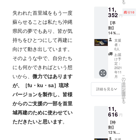
る
11,
残り10
失われた首里城をもう一度
352
円
蘇らせることは私たち沖縄
【早
割】
県民の夢でもあり、皆が気
14％OF
F 10名
支援
持ちをひとつにして再建に
様限定
者：
・完成
0人
向けて動き出しています。
した製
お届
品×１点
そのような中で、自分たち
け予
［一般
定：
にも何かできればという想
販売予
2021
年11
定価格
こ
月
いから、
微力ではあります
13,200
の
リ
円（税
タ
が、
［fu・ku・sa］琉球
ー
込）の
ン
詳細を見る
を
14%OF
選
バージョンを製作し、皆様
択
F］
す
る
からのご支援の一部を首里
11,
城再建のために使わせてい
616
円
ただきたいと思います
。
【特
割】
12％OF
F ・完
支援