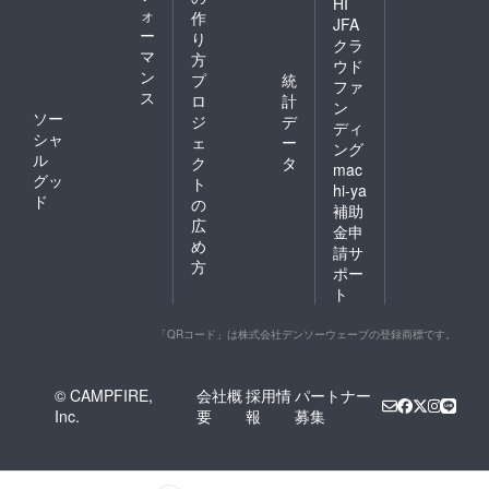
HI
ォ
作
JFA
ー
り
クラ
マ
方
ウド
ン
プ
統
ファ
ス
ロ
計
ン
ソー
ジ
デ
ディ
シャ
ェ
ー
ング
ル
ク
タ
mac
グッ
ト
hi-ya
ド
の
補助
広
金申
め
請サ
方
ポー
ト
「QRコード」は株式会社デンソーウェーブの登録商標です。
© CAMPFIRE,
会社概
採用情
パートナー
Inc.
要
報
募集