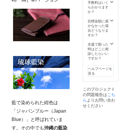
手数料はいく
らかかります
か？
目標金額に届
かなかった場
合どうなりま
すか？
支援で困った
時はどこに相
談したらいい
ですか？
ヘルプページを
見る
このプロジェクト
の問題報告は
こち
ら
よりお問い合わ
藍で染められた紺色は
せください
「ジャパンブルー（Japan
Blue）」と呼ばれていま
す。その中でも
沖縄の藍染