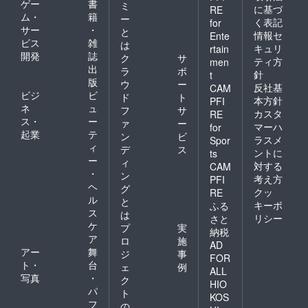
ゲー
書
ミ
に基づ
RE
ム・
籍
ー
く表記
for
サー
・
と
情報セ
Ente
ビス
雑
は
キュリ
rtain
開発
誌
ク
サ
ティ方
men
出
ラ
ポ
針
t
版
ウ
ー
反社基
CAM
ビジ
ビ
ド
ト
本方針
PFI
ネ
ュ
フ
サ
カスタ
RE
ス・
ー
ァ
ー
マーハ
for
起業
テ
ン
ビ
ラスメ
Spor
ィ
デ
ス
ントに
ts
ー
ィ
対する
CAM
・
ン
考え方
PFI
ヘ
グ
クッ
RE
ル
と
キーポ
ふる
ス
は
リシー
さと
ケ
プ
実
納税
ア
ロ
施
AD
アー
舞
ジ
事
FOR
ト・
台
ェ
例
ALL
写真
・
ク
HIO
パ
ト
KOS
フ
の