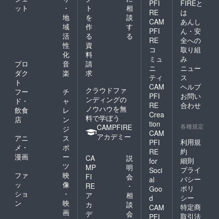
PFI
FIREと
ット
・
ト
相
RE
は
地
を
談
CAM
あんし
域
作
す
PFI
ん・安
活
る
る
RE
全への
性
資
コ
取り組
化
料
ミュ
み
プロ
音
請
ニ
ニュー
ダク
楽
求
ティ
ス
ト
CAM
ヘルプ
クラウドファ
フー
チ
PFI
お問い
ンディングの
ド・
ャ
RE
合わせ
ノウハウを無
飲食
レ
Crea
料で学ぼう
店
ン
tion
各種規定
CAMPFIRE
ジ
CAM
アカデミー
アニ
ス
利用規
PFI
メ・
ポ
約
RE
漫画
ー
CA
説
細則
for
ツ
MP
明
プライ
Soci
ファ
映
FI
会
バシー
al
ッ
像
RE
・
ポリ
Goo
ショ
・
ア
相
シー
d
ン
映
カ
談
特定商
CAM
画
デ
会
取引法
PFI