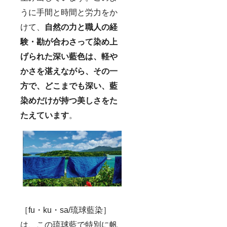
うに手間と時間と労力をか
けて、
自然の力と職人の経
験・勘が合わさって染め上
げられた深い藍色は、軽や
かさを湛えながら、その一
方で、どこまでも深い、藍
染めだけが持つ美しさをた
たえています
。
［fu・ku・sa/琉球藍染］
は、この琉球藍で特別に帆