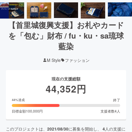
【首里城復興支援】お札やカード
を「包む」財布 / fu・ku・sa琉球
藍染
M Style
ファッション
現在の支援総額
44,352
円
終了
44
%達成
目標金額
100,000
円
支援者数
4
人
このプロジェクトは、
2021/08/30
に募集を開始し、
4
人の支援に