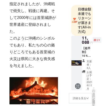
ています。
指定されましたが、沖縄戦
目標金額
まだ日本で
で焼失し、戦後に再建。そ
未達でも
知られてい
リターン
して2000年には首里城跡が
ない素晴ら
が届きま
世界遺産に登録されまし
しい商品を
す
(All-in
世界中から
方式)
た。
お届けする
11,
このように沖縄のシンボル
ことが私た
残り1
088
円
でもあり、私たちの心の拠
ちの喜びで
【超早
す。どうか
割】
りどころでもある首里城の
16％OF
今後ともご
火災は県民に大きな喪失感
F 5名
支援のほど
支援
様限定
者：
を与えました。
よろしくお
・完成
4人
した製
願いいたし
お届
品×１点
け予
ます。
［一般
定：
販売予
2021
年11
定価格
こ
月
13,200
の
リ
円（税
タ
ー
込）の
ン
詳細を見る
を
16%OF
選
択
F］
す