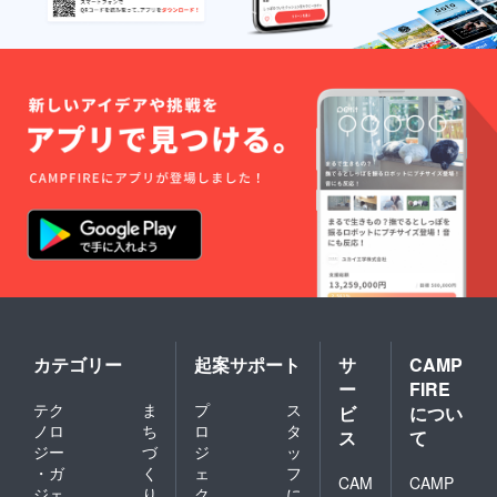
カテゴリー
起案サポート
サ
CAMP
ー
FIRE
テク
ま
プ
ス
ビ
につい
ノロ
ち
ロ
タ
ス
て
ジー
づ
ジ
ッ
・ガ
く
ェ
フ
CAM
CAMP
ジェ
り
ク
に