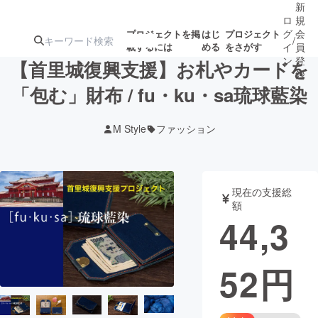
新
ロ
規
グ
会
プロジェクトを掲
はじ
プロジェクト
/
載するには
める
をさがす
イ
員
ン
登
【首里城復興支援】お札やカードを
録
「包む」財布 / fu・ku・sa琉球藍染
人気のプロ
注目のリ
注目の新着プロ
募集終了が近いプ
もうすぐ公開
M Style
ファッション
ジェクト
ターン
ジェクト
ロジェクト
されます
アート・写真
音楽
現在の支援総
額
44,3
テクノロジー・ガジェット
ゲーム・サ
52
円
映像・映画
書籍・雑誌
ビジネス・起業
チャレンジ