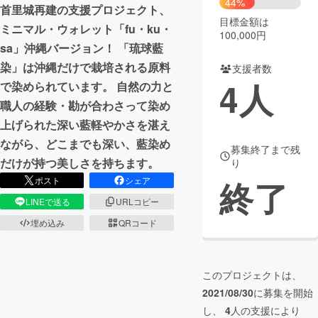
44%
首里城再建の支援プロジェクト、
目標金額は
まちづくり・地域活性化
ミニマル・ウォレット「fu・ku・
100,000円
sa」沖縄バージョン！ 「琉球藍
染」は沖縄だけで栽培される原料
支援者数
CAMPFIRE for Social Good
CAMPFIRE Creation
4
人
で染められています。 自然の力と
CAMPFIREふるさと納税
machi-ya
コミュニティ
職人の経験・勘が合わさって染め
上げられた深い藍軽やかさを湛え
ながら、どこまでも深い、藍染め
募集終了まで残
だけが持つ美しさを持ちます。
り
終了
ポスト
シェア
LINEで送る
URLコピー
埋め込み
QRコード
このプロジェクトは、
2021/08/30
に募集を開始
し、
4
人の支援により