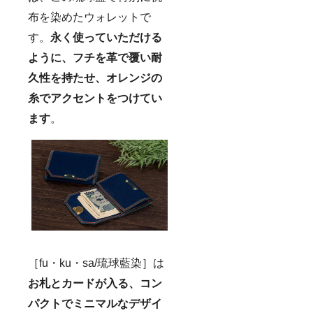
布を染めたウォレットで
す。
永く使っていただける
ように、フチを革で覆い耐
久性を持たせ、オレンジの
糸でアクセントをつけてい
ます
。
［fu・ku・sa/琉球藍染］は
お札とカードが入る、コン
パクトでミニマルなデザイ