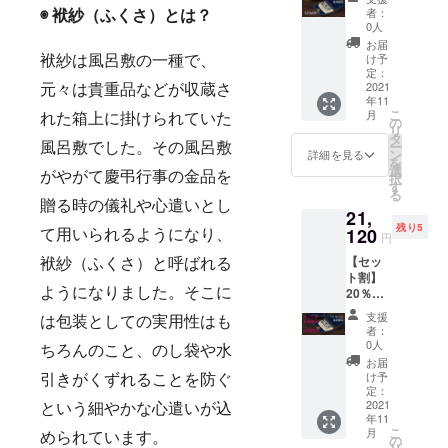
成した
者：
◉ 袱紗（ふくさ）とは？
製品×１
0人
点 ［一
お届
般販売
け予
袱紗は風呂敷の一種で、
予定価
定：
格
2021
元々は貴重品などが収蔵さ
年11
13,200
こ
月
円（税
れた箱上に掛けられていた
の
リ
込）の
タ
ー
風呂敷でした。その風呂敷
12%OF
ン
詳細を見る
を
F］
選
がやがて慶弔行事の金品を
択
す
る
贈る時の儀礼や心遣いとし
21,
残り5
120
て用いられるようになり、
円
【セッ
袱紗（ふくさ）と呼ばれる
ト割】
20％OF
ようになりました。そこに
F 5名
支援
は包装としての実用性はも
様限定
者：
・完成
0人
ちろんのこと、のし袋や水
した製
お届
品×2点
け予
引きがくずれることを防ぐ
［一般
定：
販売予
2021
という細やかな心遣いが込
年11
定価格
こ
月
26,400
められています。
の