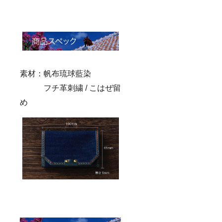
素材：帆布琉球藍染
フチ革刺繍 / こはぜ留
め