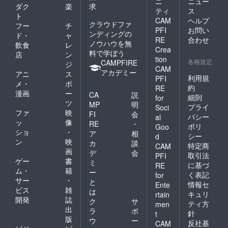
ニ
ニュー
ダク
楽
求
ティ
ス
ト
CAM
ヘルプ
クラウドファ
フー
チ
PFI
お問い
ンディングの
ド・
ャ
RE
合わせ
ノウハウを無
飲食
レ
Crea
料で学ぼう
店
ン
tion
各種規定
CAMPFIRE
ジ
CAM
アカデミー
アニ
ス
利用規
PFI
メ・
ポ
約
RE
漫画
ー
CA
説
細則
for
ツ
MP
明
プライ
Soci
ファ
映
FI
会
バシー
al
ッ
像
RE
・
ポリ
Goo
ショ
・
ア
相
シー
d
ン
映
カ
談
特定商
CAM
画
デ
会
取引法
PFI
ゲー
書
ミ
に基づ
RE
ム・
籍
ー
く表記
for
サー
・
と
情報セ
Ente
ビス
雑
は
キュリ
rtain
開発
誌
ク
サ
ティ方
men
出
ラ
ポ
針
t
版
ウ
ー
反社基
CAM