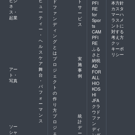
ビジ
ビ
ド
ト
本方針
PFI
ネ
ュ
フ
サ
カスタ
RE
ス・
ー
ァ
ー
マーハ
for
起業
テ
ン
ビ
ラスメ
Spor
ィ
デ
ス
ントに
ts
ー
ィ
対する
CAM
・
ン
考え方
PFI
ヘ
グ
クッ
RE
ル
と
キーポ
ふる
ス
は
リシー
さと
ケ
プ
実
納税
ア
ロ
施
AD
アー
舞
ジ
事
FOR
ト・
台
ェ
例
ALL
写真
・
ク
HIO
パ
ト
KOS
フ
の
HI
ォ
作
JFA
ー
り
クラ
マ
方
ウド
ン
プ
統
ファ
ス
ロ
計
ン
ソー
ジ
デ
ディ
シャ
ェ
ー
ング