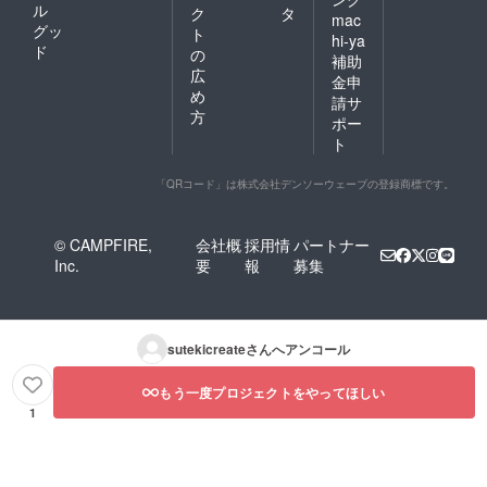
ル
ク
タ
mac
グッ
ト
hi-ya
ド
の
補助
広
金申
め
請サ
方
ポー
ト
「QRコード」は株式会社デンソーウェーブの登録商標です。
© CAMPFIRE,
会社概
採用情
パートナー
Inc.
要
報
募集
sutekicreate
さんへアンコール
もう一度プロジェクトをやってほしい
1