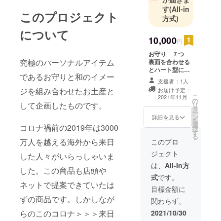
す
(All-in
このプロジェクト
方式)
について
10,000
円
お守り ７つ
究極のパーソナルアイテム
裏面を合わせる
とハート型にな
であるお守りと和のイメー
り、１枚の絵に
支援者：1人
なります。ひと
ジを組み合わせたお土産と
お届け予定：
つひとつ持ち合
こ
2021年11月
の
うことで 繋がり
して企画したものです。
リ
タ
感を共有してく
ー
ン
ださい。みんな
詳細を見る
を
選
が集まった時に
コロナ禍前の2019年は3000
択
す
一つのハートを
る
万人を越える海外から来日
作ればNIPPON
このプロ
のイメージ画が
ジェクト
した人々がいらっしゃいま
でき あがりま
す。それを壁掛
は、
All-In方
した。この商品も店頭や
けできるように
式
です。
フレームもつけ
ネットで提案できていたは
ています。裏面
目標金額に
は５パターンあ
ずの商品です。しかしなが
関わらず、
ります。お好み
で お選びくださ
らのこのコロナ＞＞＞来日
2021/10/30
い。