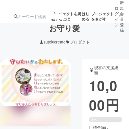
新
ロ
規
グ
会
プロジェクトを掲
はじ
プロジェクト
/
載するには
める
をさがす
イ
員
ン
登
お守り愛
録
sutekicreate
プロダクト
人気のプロ
注目のリ
注目の新着プロ
募集終了が近いプ
もうすぐ公開
ジェクト
ターン
ジェクト
ロジェクト
されます
現在の支援総
額
アート・写真
音楽
10,0
テクノロジー・ガジェット
ゲーム・サ
00
円
映像・映画
書籍・雑誌
1%
ビジネス・起業
チャレンジ
目標金額は