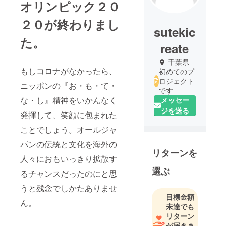
オリンピック２０
２０が終わりまし
sutekic
た。
reate
千葉県
もしコロナがなかったら、
初めてのプ
ロジェクト
ニッポンの『お・も・て・
です
な・し』精神をいかんなく
メッセー
ジを送る
発揮して、笑顔に包まれた
ことでしょう。オールジャ
パンの伝統と文化を海外の
リターンを
人々におもいっきり拡散す
選ぶ
るチャンスだったのにと思
うと残念でしかたありませ
目標金額
ん。
未達でも
リターン
が届きま