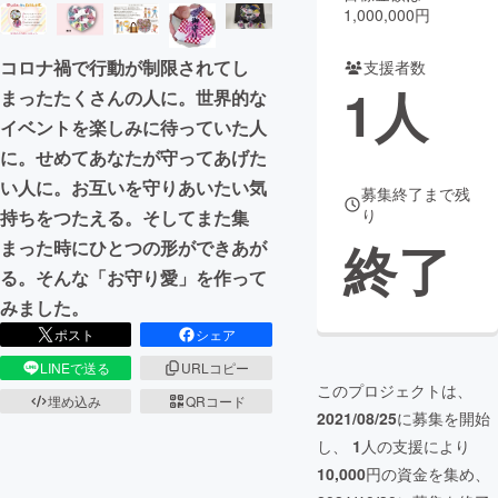
1,000,000円
まちづくり・地域活性化
コロナ禍で行動が制限されてし
支援者数
1
人
まったたくさんの人に。世界的な
CAMPFIRE for Social Good
CAMPFIRE Creation
イベントを楽しみに待っていた人
CAMPFIREふるさと納税
machi-ya
コミュニティ
に。せめてあなたが守ってあげた
い人に。お互いを守りあいたい気
募集終了まで残
り
持ちをつたえる。そしてまた集
終了
まった時にひとつの形ができあが
る。そんな「お守り愛」を作って
みました。
ポスト
シェア
LINEで送る
URLコピー
このプロジェクトは、
埋め込み
QRコード
2021/08/25
に募集を開始
し、
1
人の支援により
10,000
円の資金を集め、