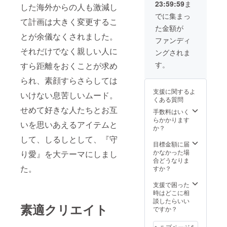
23:59:59
ま
した海外からの人も激減し
でに集まっ
て計画は大きく変更するこ
た金額が
とが余儀なくされました。
ファンディ
それだけでなく親しい人に
ングされま
す。
すら距離をおくことが求め
られ、素顔すらさらしては
支援に関するよ
いけない息苦しいムード。
くある質問
せめて好きな人たちとお互
手数料はいく
らかかります
いを思いあえるアイテムと
か？
して、しるしとして、『守
目標金額に届
かなかった場
り愛』を大テーマにしまし
合どうなりま
た。
すか？
支援で困った
時はどこに相
談したらいい
素適クリエイト
ですか？
ヘルプページを