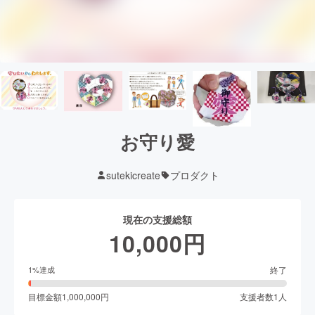
お守り愛
sutekicreate
プロダクト
現在の支援総額
10,000
円
終了
1
%達成
目標金額
1,000,000
円
支援者数
1
人