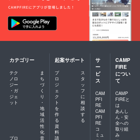
カテゴリー
起案サポート
サ
CAMP
ー
FIRE
テク
ま
プ
ス
ビ
につい
ノロ
ち
ロ
タ
ス
て
ジー
づ
ジ
ッ
・ガ
く
ェ
フ
CAM
CAMP
ジェ
り
ク
に
PFI
FIREと
ット
・
ト
相
RE
は
地
を
談
CAM
あんし
域
作
す
PFI
ん・安
活
る
る
RE
全への
性
資
コ
取り組
化
料
ミュ
み
プロ
音
請