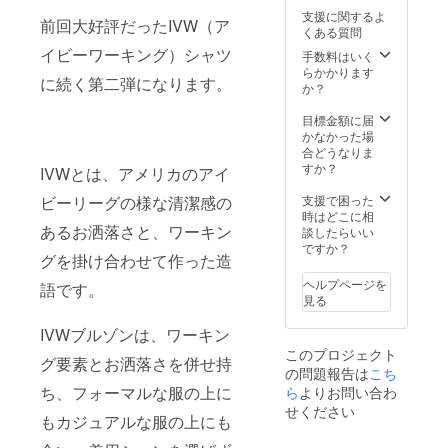
デザイ
支援に関するよ
ン・仕
前回大好評だったIVW（ア
くある質問
様は変
イビーワーキング）シャツ
更にな
手数料はいく
る可能
らかかります
に続く第二弾になります。
性もご
か？
ざいま
す。ご
目標金額に届
了承く
かなかった場
ださ
合どうなりま
い。
すか？
IVWとは、アメリカのアイ
支援で困った
ビーリーグの様な清潔感の
時はどこに相
あるお洒落さと、ワーキン
談したらいい
ですか？
グを掛け合わせて作った造
ヘルプページを
語です。
見る
IVWブルゾンは、ワーキン
このプロジェクト
グ要素とお洒落さを併せ持
の問題報告は
こち
ち、フォーマルな服の上に
ら
よりお問い合わ
せください
もカジュアルな服の上にも