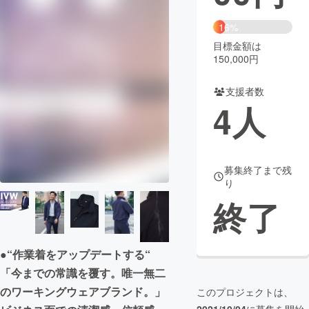
まちづくり・地域活性化
16%
目標金額は
150,000円
CAMPFIRE for Social Good
CAMPFIRE Creation
CAMPFIREふるさと納税
machi-ya
コミュニティ
支援者数
4
人
募集終了まで残
り
終了
●“作業着をアップデートする“
「今までの常識を覆す。唯一無二
のワーキングウェアブランド。」
このプロジェクトは、