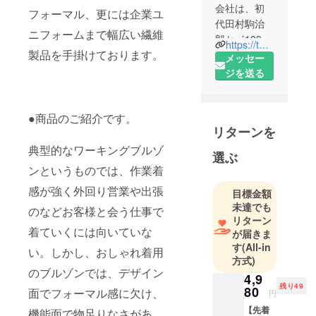
会社は、初
フォーマル、更には企業ユ
代田村駒治
ニフォームまで幅広い繊維
郎か゛1894
https://tamurakoma.co.jp/
製品を手掛けております。
年に洋反物
メッセー
商「神田屋
ジを送る
田村商店」
を創業して
以来、125年
●商品のご紹介です。
リターンを
余りにわた
りその時代
典型的なワーキングブルゾ
選ぶ
に必要とさ
ンというものでは、作業着
れる繊維製
感が強く外回り営業や出張
目標金額
品の企画・
未達でも
生産・販売
のなどお客様と会う仕事で
リターン
に従事して
着ていくには向いていな
が届きま
まいりまし
す
(All-in
い。しかし、おしゃれ着用
た。
方式)
のブルゾンでは、デザイン
昭和の時代
4,9
までの約100
残り49
80
面でフォーマル感に欠け、
円
年間は主に
【先着
機能面で物足りなさがあ