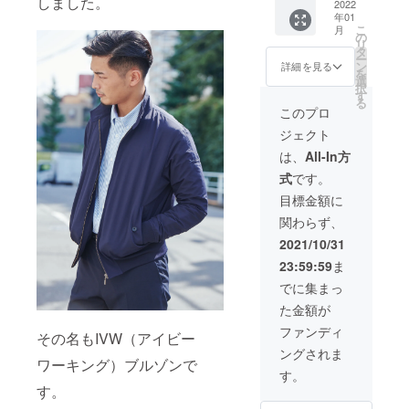
しました。
(送料＋
2022
り出荷
年01
税込み
時期が
こ
月
で4,980
遅れる
の
リ
円) IVW
場合、
タ
ー
スイン
早急に
ン
詳細を見る
を
グトッ
ご連絡
選
択
プ ネイ
致しま
す
る
ビーカ
す。 ※
このプロ
ラー x 1
デザイ
ジェクト
個のリ
ン・仕
ターン
様は変
は、
All-In方
です。
更にな
式
です。
サイズ
る可能
は
性もご
目標金額に
S,M,L,X
ざいま
関わらず、
Lよりお
す。ご
選び下
了承く
2021/10/31
さい。
ださ
23:59:59
ま
※製造状
い。
況によ
でに集まっ
り出荷
た金額が
時期が
遅れる
ファンディ
その名もIVW（アイビー
場合、
ングされま
早急に
ワーキング）ブルゾンで
ご連絡
す。
致しま
す。
す。 ※