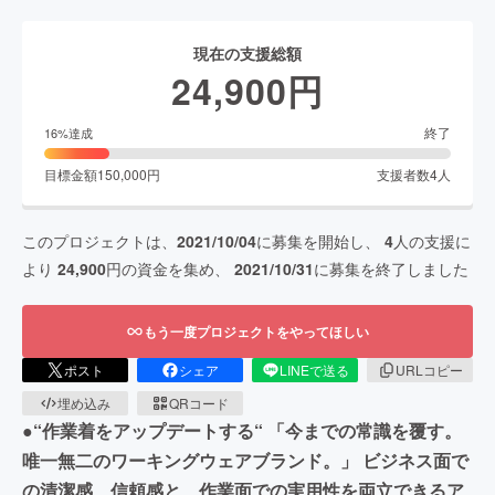
現在の支援総額
24,900
円
終了
16
%達成
目標金額
150,000
円
支援者数
4
人
このプロジェクトは、
2021/10/04
に募集を開始し、
4
人の支援に
より
24,900
円の資金を集め、
2021/10/31
に募集を終了しました
もう一度プロジェクトをやってほしい
ポスト
シェア
LINEで送る
URLコピー
埋め込み
QRコード
●“作業着をアップデートする“ 「今までの常識を覆す。
唯一無二のワーキングウェアブランド。」 ビジネス面で
の清潔感、信頼感と、作業面での実用性を両立できるア