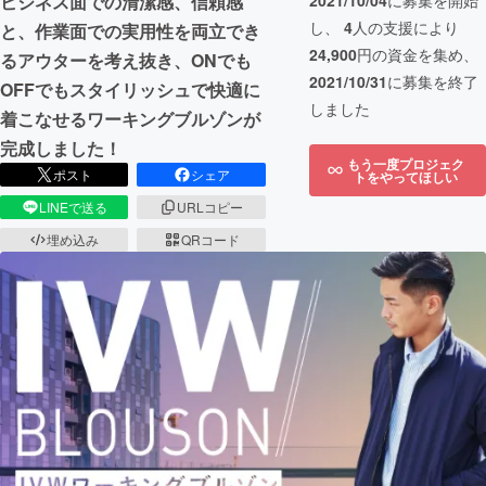
2021/10/04
に募集を開始
ビジネス面での清潔感、信頼感
し、
4
人の支援により
と、作業面での実用性を両立でき
24,900
円の資金を集め、
るアウターを考え抜き、ONでも
2021/10/31
に募集を終了
OFFでもスタイリッシュで快適に
しました
着こなせるワーキングブルゾンが
完成しました！
もう一度プロジェク
ポスト
シェア
トをやってほしい
LINEで送る
URLコピー
埋め込み
QRコード