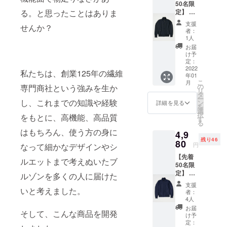
素材を、平
50名限
定】 1
る。と思ったことはありま
成に入って
着あた
からは最終
支援
せんか？
り4,980
者：
製品のOEM
円にて
1人
ご提供
を中心に、
お届
いたし
け予
いつも「変
ます。
定：
革」と「創
(送料＋
2022
私たちは、創業125年の繊維
年01
税込み
造」の志を
こ
月
で4,980
の
専門商社という強みを生か
リ
持って新し
円) IVW
タ
ー
スイン
し、これまでの知識や経験
いビジネス
ン
詳細を見る
を
グトッ
選
に挑戦して
択
をもとに、高機能、高品質
プ ブ
す
る
きました。
ラック
はもちろん、使う方の身に
4,9
カラー
そんな繊維
残り46
x 1個の
80
円
なって細かなデザインやシ
専門商社が
リター
【先着
新たなる事
ンで
ルエットまで考えぬいたブ
50名限
す。 サ
業展開とし
定】 1
イズは
ルゾンを多くの人に届けた
てクラウド
着あた
S,M,L,X
支援
り4,980
いと考えました。
Lよりお
ファンディ
者：
円にて
選び下
4人
ングに挑戦
ご提供
さい。
お届
そして、こんな商品を開発
します。
いたし
※製造状
け予
ます。
況によ
定：