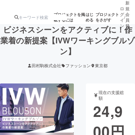
新
ロ
規
グ
会
プロジェクトを掲
はじ
プロジェクト
/
載するには
める
をさがす
イ
員
ン
登
ビジネスシーンをアクティブに！作
録
業着の新提案【IVWワーキングブルゾ
ン】
人気のプロ
注目のリ
注目の新着プロ
募集終了が近いプ
もうすぐ公開
ジェクト
ターン
ジェクト
ロジェクト
されます
田村駒株式会社
ファッション
東京都
アート・写真
音楽
現在の支援総
テクノロジー・ガジェット
ゲーム・サ
額
24,9
映像・映画
書籍・雑誌
00
円
ビジネス・起業
チャレンジ