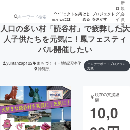
新
ロ
規
グ
会
プロジェクトを掲
はじ
プロジェクト
/
載するには
める
をさがす
イ
員
ン
登
人口の多い村「読谷村」で疲弊した大
録
人子供たちを元気に！鳳フェスティ
バル開催したい
人気のプロ
注目のリ
注目の新着プロ
募集終了が近いプ
もうすぐ公開
ジェクト
ターン
ジェクト
ロジェクト
されます
yuntanzap122
まちづくり・地域活性化
コロナサポートプログラム
沖縄県
対象
アート・写真
音楽
テクノロジー・ガジェット
ゲーム・サ
現在の支援総
額
10,0
映像・映画
書籍・雑誌
ビジネス・起業
チャレンジ