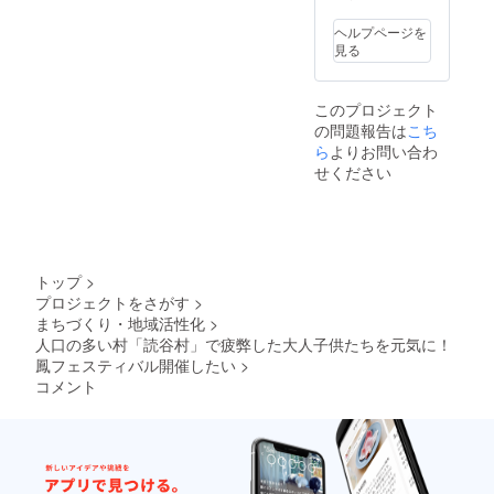
希望の
サイズ
ヘルプページを
を備考
見る
欄にご
入力く
ださ
このプロジェクト
い。 ※
の問題報告は
こち
よみと
んラグ
ら
よりお問い合わ
ランは
せください
１６０
ｃｍ～
ＸＬと
なって
おりま
す。 な
トップ
>
お、T
プロジェクトをさがす
>
シャツ
まちづくり・地域活性化
>
のお届
けは１
人口の多い村「読谷村」で疲弊した大人子供たちを元気に！
１月頃
鳳フェスティバル開催したい
>
を予定
コメント
してお
りま
す。