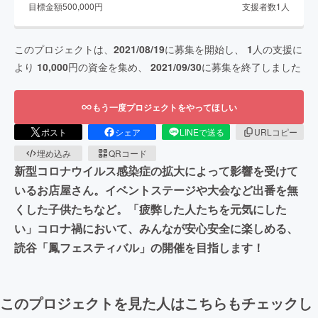
目標金額
500,000
円
支援者数
1
人
このプロジェクトは、
2021/08/19
に募集を開始し、
1
人の支援に
より
10,000
円の資金を集め、
2021/09/30
に募集を終了しました
もう一度プロジェクトをやってほしい
ポスト
シェア
LINEで送る
URLコピー
埋め込み
QRコード
新型コロナウイルス感染症の拡大によって影響を受けて
いるお店屋さん。イベントステージや大会など出番を無
くした子供たちなど。「疲弊した人たちを元気にした
い」コロナ禍において、みんなが安心安全に楽しめる、
読谷「鳳フェスティバル」の開催を目指します！
このプロジェクトを見た人はこちらもチェックし