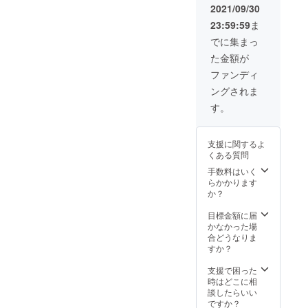
トート
L、
2021/09/30
バック
XL、
23:59:59
ま
・読谷
XXL、
鳳フェ
となり
でに集まっ
スティ
ます。
た金額が
バルオ
希望の
リジナ
サイズ
ファンディ
ルTシャ
を備考
ングされま
ル ・よ
欄にご
みとん
入力く
す。
ラグラ
ださい
ン チ
なお、T
ケット
シャツ
支援に関するよ
は開催
のお届
くある質問
日１週
けは１
間前ま
１月頃
手数料はいく
でにお
を予定
らかかります
届けし
してお
か？
ます。
りま
※Tシャ
す。
目標金額に届
ツのサ
かなかった場
イズは
合どうなりま
S、M、
すか？
L、
XL、
支援で困った
XXL、
時はどこに相
となり
談したらいい
ます。
ですか？