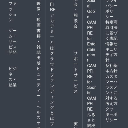
プライ
Soci
ファ
映
FI
会
バシー
al
ッ
像
RE
・
ポリ
Goo
ショ
・
ア
相
シー
d
ン
映
カ
談
特定商
CAM
画
デ
会
取引法
PFI
ゲー
書
ミ
に基づ
RE
ム・
籍
ー
く表記
for
サー
・
と
情報セ
Ente
ビス
雑
は
キュリ
rtain
開発
誌
ク
サ
ティ方
men
出
ラ
ポ
針
t
版
ウ
ー
反社基
CAM
ビジ
ビ
ド
ト
本方針
PFI
ネ
ュ
フ
サ
カスタ
RE
ス・
ー
ァ
ー
マーハ
for
起業
テ
ン
ビ
ラスメ
Spor
ィ
デ
ス
ントに
ts
ー
ィ
対する
CAM
・
ン
考え方
PFI
ヘ
グ
クッ
RE
ル
と
キーポ
ふる
ス
は
リシー
さと
ケ
プ
実
納税