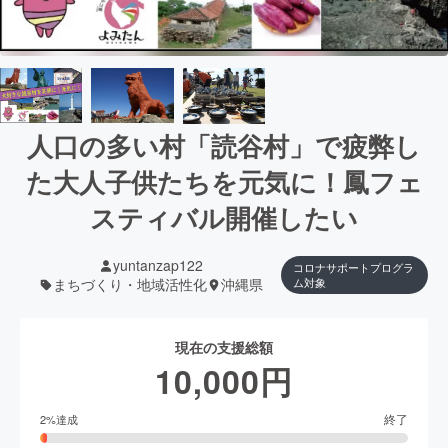
人口の多い村「読谷村」で疲弊し
た大人子供たちを元気に！鳳フェ
スティバル開催したい
yuntanzap122
コロナサポートプログラ
まちづくり・地域活性化
沖縄県
ム対象
現在の支援総額
10,000
円
終了
2
%達成