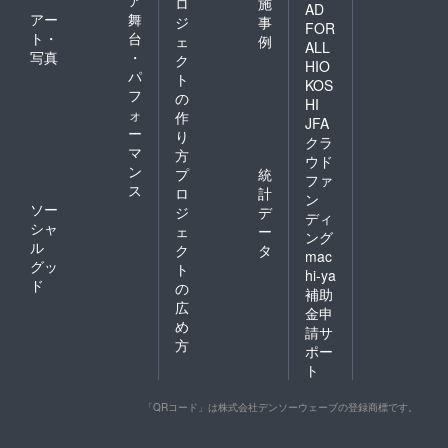
ア
ロ
施
AD
アー
舞
ジ
事
FOR
ト・
台
ェ
例
ALL
写真
・
ク
HIO
パ
ト
KOS
フ
の
HI
ォ
作
JFA
ー
り
クラ
マ
方
ウド
ン
プ
統
ファ
ス
ロ
計
ン
ソー
ジ
デ
ディ
シャ
ェ
ー
ング
ル
ク
タ
mac
グッ
ト
hi-ya
ド
の
補助
広
金申
め
請サ
方
ポー
ト
「QRコード」は株式会社デンソーウェーブの登録商標です。