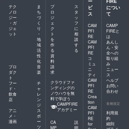
ー
FIRE
テク
ま
プ
ス
ビ
につい
ノロ
ち
ロ
タ
ス
て
ジー
づ
ジ
ッ
・ガ
く
ェ
フ
CAM
CAMP
ジェ
り
ク
に
PFI
FIREと
ット
・
ト
相
RE
は
地
を
談
CAM
あんし
域
作
す
PFI
ん・安
活
る
る
RE
全への
性
資
コ
取り組
化
料
ミュ
み
プロ
音
請
ニ
ニュー
ダク
楽
求
ティ
ス
ト
CAM
ヘルプ
クラウドファ
フー
チ
PFI
お問い
ンディングの
ド・
ャ
RE
合わせ
ノウハウを無
飲食
レ
Crea
料で学ぼう
店
ン
tion
各種規定
CAMPFIRE
ジ
CAM
アカデミー
アニ
ス
利用規
PFI
メ・
ポ
約
RE
漫画
ー
CA
説
細則
for
ツ
MP
明