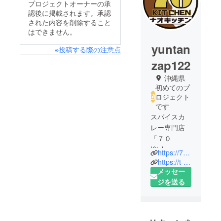
プロジェクトオーナーの承
認後に掲載されます。承認
された内容を削除すること
はできません。
yuntan
※投稿する際の注意点
zap122
沖縄県
初めてのプ
ロジェクト
です
スパイスカ
レー専門店
「７０
Kitchen」。
https://70kitchen-s.jimdofree.com/
沖縄県で移
https://t-groupers.jimdofree.com/
動販売でカ
メッセー
レーを販売
ジを送る
しながら、
困窮家庭等
に食糧支援