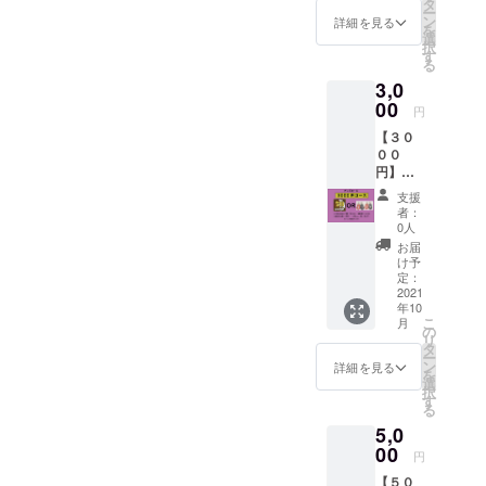
ター
タ
ー
「よみ
ン
詳細を見る
を
とん」
選
択
ステッ
す
る
カー
3,0
00
円
【３０
００
円】
グッズ
支援
コース
者：
・お礼
0人
のメー
お届
ル ・
け予
「よみ
定：
とん」
2021
年10
ステッ
こ
月
カー ・
の
リ
70Kitch
タ
ー
enで使
ン
詳細を見る
を
用でき
選
択
るカ
す
る
レー１
5,0
食無料
飲食チ
00
円
ケット×
【５０
１また