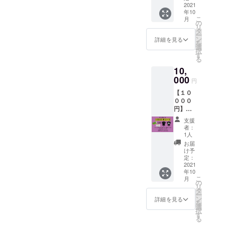
とん」
2021
年10
ステッ
こ
月
カー ・
の
リ
当日使
タ
ー
用でき
ン
詳細を見る
を
る１食
選
択
無料飲
す
る
食チ
10,
ケット×
１また
000
円
は読谷
【１０
村公認
０００
キャラ
円】
クター
グッズ
「よみ
支援
コース
とん」
者：
・お礼
キーホ
1人
のメー
ルダー
お届
ル ・
・読谷
け予
「よみ
村公認
定：
とん」
2021
キャラ
年10
ステッ
クター
こ
月
カー ・
「よみ
の
リ
当日使
とん」
タ
ー
用でき
トート
ン
詳細を見る
を
る１食
バック
選
択
無料飲
チケッ
す
る
食チ
トは開