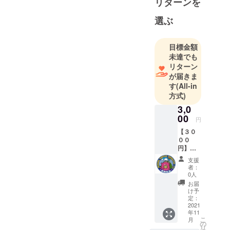
リターンを
活動をして
おります。
選ぶ
新型コロナ
ウイルス感
目標金額
染症の影響
未達でも
で元気をな
リターン
くした方々
が届きま
に元気をお
す
(All-in
届けした
方式)
い！そして
3,0
拠点である
00
円
「読谷」を
【３０
元気に！
００
円】よ
みたん
支援
応援
者：
コース
0人
・お礼
お届
のメー
け予
ル ・読
定：
谷村公
2021
年11
認キャ
こ
月
ラク
の
リ