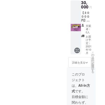
30,
ケット×
催日１
３また
000
週間前
円
は読谷
までに
【３０
村公認
お届け
０００
キャラ
しま
円】
クター
す。
グッズ
「よみ
支援
コース
とん」
者：
・お礼
トート
0人
のメー
バック
お届
ル ・
・読谷
け予
「よみ
鳳フェ
定：
とん」
2021
スティ
年10
ステッ
バルオ
こ
月
カー ・
リジナ
の
リ
当日使
ルTシャ
タ
ー
用でき
ル チ
ン
詳細を見る
を
る１食
ケット
選
択
無料飲
は開催
す
る
食チ
日１週
このプロ
ケット×
間前ま
ジェクト
３また
でにお
は読谷
届けし
は、
All-In方
村公認
ます。
式
です。
キャラ
※Tシャ
クター
ツのサ
目標金額に
「よみ
イズは
関わらず、
とん」
S、M、