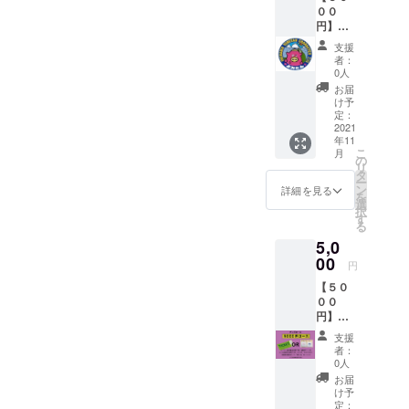
００
は読谷
円】よ
村公認
みたん
キャラ
支援
応援
クター
者：
コース
「よみ
0人
・お礼
とん」
お届
のメー
キーボ
け予
ル ・読
ルダー
定：
谷村公
2021
チケッ
年11
認キャ
トは開
こ
月
ラク
催日１
の
リ
ター
週間前
タ
ー
「よみ
までに
ン
詳細を見る
を
とん」
お届け
選
択
ステッ
しま
す
る
カー＆
す。
5,0
ハンド
タオル
00
円
＆キー
【５０
ホル
００
ダー
円】
グッズ
支援
コース
者：
・お礼
0人
のメー
お届
ル ・
け予
「よみ
定：