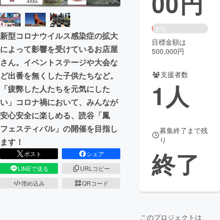
00
円
まちづくり・地域活性化
2%
新型コロナウイルス感染症の拡大
目標金額は
によって影響を受けているお店屋
CAMPFIRE for Social Good
CAMPFIRE Creation
500,000円
さん。イベントステージや大会な
CAMPFIREふるさと納税
machi-ya
コミュニティ
支援者数
ど出番を無くした子供たちなど。
1
人
「疲弊した人たちを元気にした
い」コロナ禍において、みんなが
安心安全に楽しめる、読谷「鳳
フェスティバル」の開催を目指し
募集終了まで残
り
ます！
終了
ポスト
シェア
LINEで送る
URLコピー
埋め込み
QRコード
このプロジェクトは、