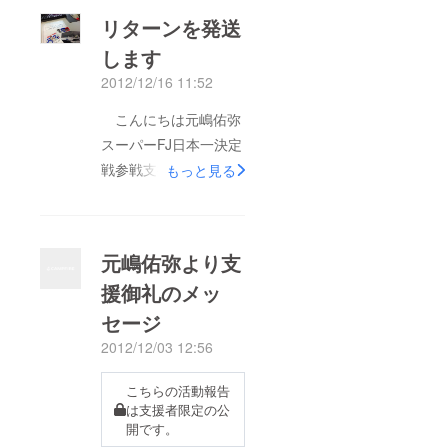
リターンを発送
します
2012/12/16 11:52
こんにちは元嶋佑弥
スーパーFJ日本一決定
戦参戦支援プロジェク
もっと見る
トの黒田です。 こ
の後、パトロンの皆様
向けにリターンの発送
元嶋佑弥より支
を行います。発送が予
援御礼のメッ
定より遅くなってしま
セージ
い申し訳ありませんで
した。到着までもうし
2012/12/03 12:56
ばらくお待ち下さい。
こちらの活動報告
とりあえず、今回の
は支援者限定の公
プロジェクトはここま
開です。
でで一旦終了となりま