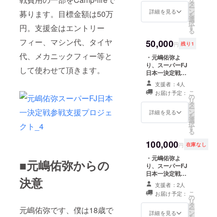
リクラサイズ
嶋佑弥直筆メッ
タ
ー
(17mm×24mm)
セージカードと
ン
詳細を見る
募ります。目標金額は50万
を
のステッカーを
ステッカーを2枚
選
択
お貼りします ・
お送りします（1
す
円。支援金はエントリー
る
元嶋佑弥より
枚はサイン入
フィー、マシン代、タイヤ
スーパーFJ日本
り） ・元嶋佑弥
50,000
円
残り1
一決定戦の参戦
公式Webサイト
代、メカニックフィー等と
報告レポートと
にパトロンとし
・元嶋佑弥よ
レースフォト1枚
てお名前を記載
り、スーパーFJ
して使わせて頂きます。
を郵送にてお送
します ・スー
日本一決定戦の
りします
パーFJ日本一決
レース結果報告
支援者：4人
定戦に参戦する
メッセージをお
こ
お届け予定：
マシンにパトロ
送りします ・元
の
リ
ンとしてステッ
嶋佑弥直筆メッ
タ
ー
カー
セージカードと
ン
詳細を見る
を
（5cm×10cmま
ステッカーを5枚
選
択
で）をお貼りし
お送りします（1
す
る
ます ・元嶋佑弥
枚はサイン入
よりスーパーFJ
り） ・元嶋佑弥
100,000
円
在庫なし
日本一決定戦の
公式Webサイト
参戦報告レポー
にパトロンとし
・元嶋佑弥よ
■元嶋佑弥からの
トとレースフォ
てお名前及びバ
り、スーパーFJ
ト2枚を郵送にて
ナー画像を掲載
日本一決定戦の
決意
お送りします
します ・スー
レース結果報告
支援者：2人
パーFJ日本一決
メッセージをお
こ
お届け予定：
定戦に参戦する
送りします ・元
の
リ
マシンにパトロ
嶋佑弥直筆メッ
タ
ー
元嶋佑弥です、僕は18歳で
ンとしてステッ
セージカードと
ン
詳細を見る
を