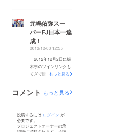
すが、元嶋の戦いは来
年も続きます。まだ、
来年度のカテゴリに乗
元嶋佑弥スー
るのかは決定していま
パーFJ日本一達
せんが、最高峰を目指
成！
して引き続きレースに
2012/12/03 12:55
参戦しますので、今後
とも宜しくお願い申し
2012年12月2日に栃
上げます。今後の情報
木県のツインリンクも
は下記、Facebook
てぎで開催された、
もっと見る
ページをご覧いただけ
スーパーFJ日本一決定
れば幸いです。 元嶋
戦にて元嶋佑弥が見事
コメント
もっと見る
佑弥を支援する会
優勝、スーパーFJ日本
https://www.facebook.
一の座に輝きました。
com/motojima.yuya
Aグループで予選1位
投稿するには
ログイン
が
につけ、2番グリッド
必要です。
から決勝レースをス
プロジェクトオーナーの承
認後に掲載されます。承認