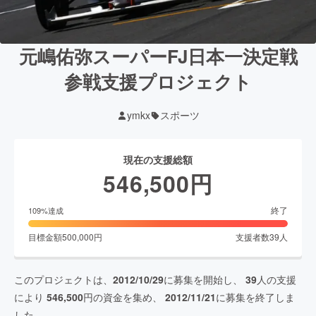
元嶋佑弥スーパーFJ日本一決定戦
参戦支援プロジェクト
ymkx
スポーツ
現在の支援総額
546,500
円
終了
109
%達成
目標金額
500,000
円
支援者数
39
人
このプロジェクトは、
2012/10/29
に募集を開始し、
39
人の支援
により
546,500
円の資金を集め、
2012/11/21
に募集を終了しま
した