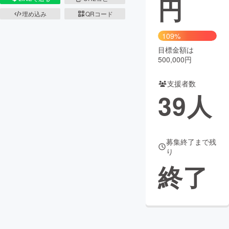
円
埋め込み
QRコード
まちづくり・地域活性化
109%
目標金額は
CAMPFIRE for Social Good
CAMPFIRE Creation
500,000円
CAMPFIREふるさと納税
machi-ya
コミュニティ
支援者数
39
人
募集終了まで残
り
終了