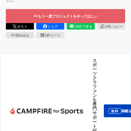
もう一度プロジェクトをやってほしい
ポスト
シェア
LINEで送る
URLコピー
埋め込み
QRコード
ス
ポ
ー
ツ
ク
ラ
フ
ァ
ン
を
専
門
掲載
無料
サ
ポ
ー
ト
付