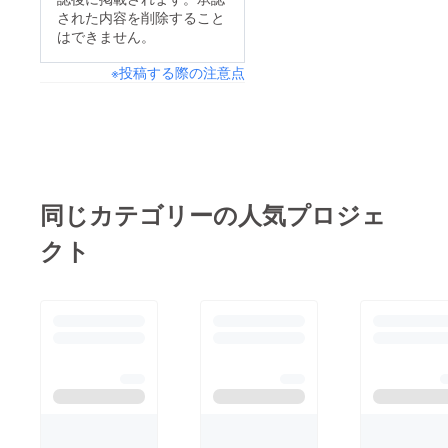
タートした元嶋は1
された内容を削除すること
コーナーでトップに浮
はできません。
上、その後2番手のマ
※投稿する際の注意点
シンに抜かれポジショ
ンを落とし、その後
オープニングラップの
接触処理を行うため
セーフティーカーが導
入。セーフティーカー
同じカテゴリーの人気プロジェ
が解除された周に、再
クト
びトップに浮上すると
そのまま先頭でチェッ
カード・フラッグを受
け、優勝しました。
CAMPFIREでの支援
なくしては達成できな
かったスーパーFJ日本
一の座。支援頂いた皆