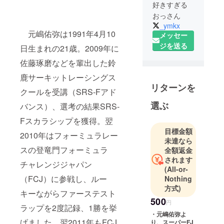
好きすぎる
おっさん
_ymkx
元嶋佑弥は1991年4月10
メッセー
ジを送る
日生まれの21歳。2009年に
佐藤琢磨などを輩出した鈴
鹿サーキットレーシングス
リターンを
クールを受講（SRS-Fアド
選ぶ
バンス）、選考の結果SRS-
Fスカラシップを獲得。翌
目標金額
2010年はフォーミュラレー
未達なら
スの登竜門フォーミュラ
全額返金
されます
チャレンジジャパン
(All-or-
（FCJ）に参戦し、ルー
Nothing
方式)
キーながらファーステスト
500
円
ラップを2度記録、1勝を挙
・元嶋佑弥よ
げました。翌2011年もFCJ
り、スーパーFJ