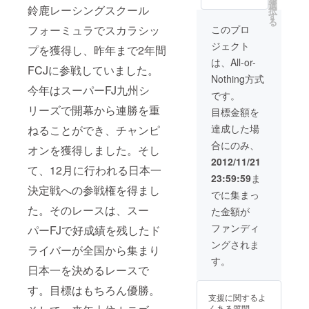
カー
ステッカーを10
選
鈴鹿レーシングスクール
択
（10cm×30cm
枚お送りします
す
る
まで）をお貼り
（1枚はサイン入
このプロ
フォーミュラでスカラシッ
します ・元嶋佑
り） ・元嶋佑弥
ジェクト
弥よりスーパー
公式Webサイト
プを獲得し、昨年まで2年間
FJ日本一決定戦
にパトロンとし
は、All-or-
FCJに参戦していました。
の参戦報告レ
てお名前及びバ
Nothing方式
ポートとレース
ナー画像を掲載
今年はスーパーFJ九州シ
フォトアルバム
します ・スー
です。
を郵送にてお送
パーFJ日本一決
リーズで開幕から連勝を重
目標金額を
りします
定戦に参戦する
マシンにパトロ
達成した場
ねることができ、チャンピ
ンとしてステッ
合にのみ、
カー（サイズ相
オンを獲得しました。そし
談）をお貼りし
2012/11/21
て、12月に行われる日本一
ます ・元嶋佑弥
23:59:59
ま
本人がスーパー
決定戦への参戦権を得まし
FJ日本一決定戦
でに集まっ
のレース参戦報
た。そのレースは、スー
た金額が
告に伺い、参戦
報告レポートと
ファンディ
パーFJで好成績を残したド
レースフォトア
ングされま
ルバムをお渡し
ライバーが全国から集まり
いたします
す。
日本一を決めるレースで
（レース終了後
12月中旬頃に、
す。目標はもちろん優勝。
パトロン様希望
支援に関するよ
の場所にお伺い
くある質問