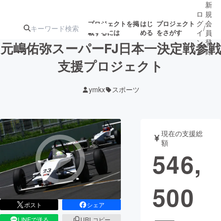
新
ロ
規
グ
会
プロジェクトを掲
はじ
プロジェクト
/
載するには
める
をさがす
イ
員
ン
登
元嶋佑弥スーパーFJ日本一決定戦参戦
録
支援プロジェクト
人気のプロ
注目のリ
注目の新着プロ
募集終了が近いプ
もうすぐ公開
ymkx
スポーツ
ジェクト
ターン
ジェクト
ロジェクト
されます
アート・写真
音楽
現在の支援総
額
546,
テクノロジー・ガジェット
ゲーム・サ
500
映像・映画
書籍・雑誌
ポスト
シェア
ビジネス・起業
チャレンジ
LINEで送る
URLコピー