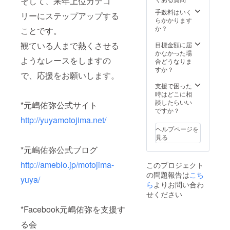
そして、来年上位カテゴ
します。日本国
内であれば場所
手数料はいく
リーにステップアップする
の限定はありま
らかかります
せん。交通費は
か？
ことです。
こちらで負担い
たします。詳細
観ている人まで熱くさせる
目標金額に届
な日程について
かなかった場
ようなレースをしますの
は決済終了後
合どうなりま
メッセージでや
すか？
で、応援をお願いします。
りとりします）
支援で困った
時はどこに相
談したらいい
*元嶋佑弥公式サイト
ですか？
http://yuyamotojima.net/
ヘルプページを
見る
*元嶋佑弥公式ブログ
http://ameblo.jp/motojima-
このプロジェクト
の問題報告は
こち
yuya/
ら
よりお問い合わ
せください
*Facebook元嶋佑弥を支援す
る会