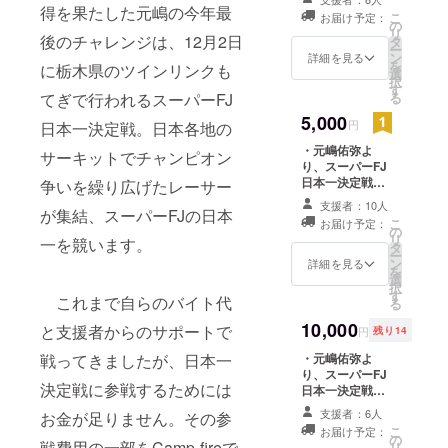
メッセージをお
得を果たした元嶋の今年最
こ
お届け予定：
送りします ・元
の
リ
後のチャレンジは、12月2日
嶋佑弥直筆メッ
タ
ー
セージカードと
ン
詳細を見る
を
に栃木県のツインリンクも
サイン入りス
選
択
テッカーを1枚お
す
る
てぎで行われるスーパーFJ
送りします ・元
5,000
嶋佑弥よりスー
円
日本一決定戦。日本各地の
パーFJ日本一決
・元嶋佑弥よ
定戦の参戦報告
サーキットでチャンピオン
り、スーパーFJ
レポートとレー
日本一決定戦の
スフォト1枚を郵
争いを繰り広げたレーサー
レース結果報告
送にてお送りし
支援者：10人
が集結、スーパーFJの日本
メッセージをお
ます
こ
お届け予定：
送りします ・元
の
リ
一を競います。
嶋佑弥直筆メッ
タ
ー
セージカードと
ン
詳細を見る
を
サイン入りス
選
択
テッカーを1枚お
す
これまで自らのバイト代
る
送りします ・元
嶋佑弥公式Web
10,000
と支援者からのサポートで
円
残り14
サイトにパトロ
ンとしてお名前
・元嶋佑弥よ
戦ってきましたが、日本一
を記載します ・
り、スーパーFJ
決定戦に参戦するためには
スーパーFJ日本
日本一決定戦の
一決定戦に参戦
レース結果報告
支援者：6人
お金が足りません。その参
するマシンにパ
メッセージをお
こ
お届け予定：
トロンとしてプ
送りします ・元
の
戦費用の一部をCamp-fireで
リ