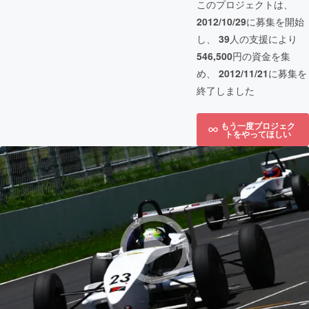
このプロジェクトは、
2012/10/29
に募集を開始
し、
39
人の支援により
546,500
円の資金を集
め、
2012/11/21
に募集を
終了しました
もう一度プロジェク
トをやってほしい