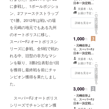
日本一決定戦の
に参戦し、1ポールポジショ
レース結果報告
支援者：3人
メッセージをお
ン、2ファーステストラップ
こ
お届け予定：
送りします
の
リ
タ
で1勝。2012年は戦いの場
ー
ン
詳細を見る
を
選
を元嶋の地元でもある九州
択
す
る
のオートポリスに移し、
1,000
円
スーパーFJ オートポリスシ
・元嶋佑弥よ
リーズに参戦。全5戦で戦わ
り、スーパーFJ
日本一決定戦の
れる中、旧型の非力なマシ
レース結果報告
支援者：6人
メッセージをお
ンを駆り、3勝2位表彰台1回
こ
お届け予定：
送りします ・元
の
リ
嶋佑弥メッセー
タ
を獲得し最終戦を前にチャ
ー
ジカードとス
ン
詳細を見る
を
ンピオン獲得を果たしまし
テッカーを1枚お
選
択
送りします
す
る
た。
3,000
円
・元嶋佑弥よ
スーパーFJ オートポリス
り、スーパーFJ
日本一決定戦の
シリーズでチャンピオン獲
レース結果報告
支援者：8人