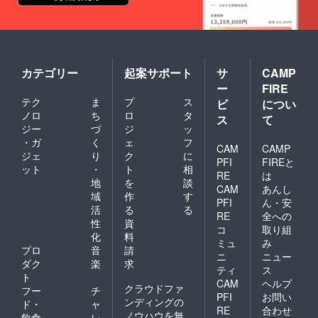
カテゴリー
起案サポート
サ
CAMP
ー
FIRE
テク
ま
プ
ス
ビ
につい
ノロ
ち
ロ
タ
ス
て
ジー
づ
ジ
ッ
・ガ
く
ェ
フ
CAM
CAMP
ジェ
り
ク
に
PFI
FIREと
ット
・
ト
相
RE
は
地
を
談
CAM
あんし
域
作
す
PFI
ん・安
活
る
る
RE
全への
性
資
コ
取り組
化
料
ミュ
み
プロ
音
請
ニ
ニュー
ダク
楽
求
ティ
ス
ト
CAM
ヘルプ
クラウドファ
フー
チ
PFI
お問い
ンディングの
ド・
ャ
RE
合わせ
ノウハウを無
飲食
レ