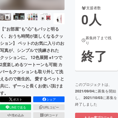
支援者数
まちづくり・地域活性化
0
人
CAMPFIRE for Social Good
CAMPFIRE Creation
【"お部屋"も"心"もパッと明る
CAMPFIREふるさと納税
machi-ya
コミュニティ
く、おうち時間が楽しくなるクッ
募集終了まで残
ション】 ペットのお気に入りのお
り
終了
写真が、シンプルで洗練された
クッションに。 12色展開 ※1つで
2度楽しめるツートーンも可能 カ
バーもクッションも取り外して洗
えるので衛生的。 愛するペットと
このプロジェクトは、
共に、ずーっと長くお使い頂けま
2021/09/04
に募集を開始
す。
し、
2021/10/03
に募集を
ポスト
シェア
終了しました
LINEで送る
URLコピー
埋め込み
QRコード
もう一度プロジェク