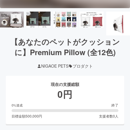
【あなたのペットがクッション
に】Premium Pillow (全12色)
NIGAOE PETS
プロダクト
現在の支援総額
0
円
終了
0
%達成
目標金額
500,000
円
支援者数
0
人