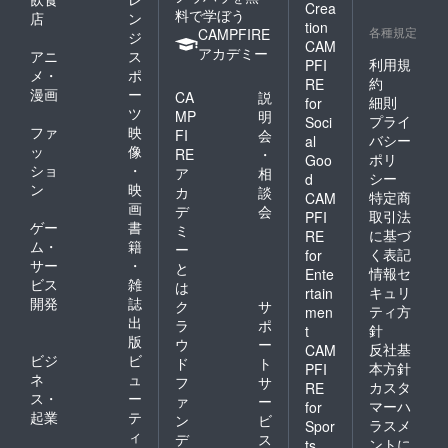
Crea
料で学ぼう
店
ン
tion
各種規定
CAMPFIRE
ジ
CAM
アカデミー
アニ
ス
利用規
PFI
メ・
ポ
約
RE
漫画
ー
CA
説
細則
for
ツ
MP
明
プライ
Soci
ファ
映
FI
会
バシー
al
ッ
像
RE
・
ポリ
Goo
ショ
・
ア
相
シー
d
ン
映
カ
談
特定商
CAM
画
デ
会
取引法
PFI
ゲー
書
ミ
に基づ
RE
ム・
籍
ー
く表記
for
サー
・
と
情報セ
Ente
ビス
雑
は
キュリ
rtain
開発
誌
ク
サ
ティ方
men
出
ラ
ポ
針
t
版
ウ
ー
反社基
CAM
ビジ
ビ
ド
ト
本方針
PFI
ネ
ュ
フ
サ
カスタ
RE
ス・
ー
ァ
ー
マーハ
for
起業
テ
ン
ビ
ラスメ
Spor
ィ
デ
ス
ントに
ts