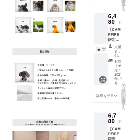
のお名
選
択
届け致
前・支
す
る
しま
援ID・
皆様に「愛
6,4
す。 ※
ご氏名
される」
消費
80
を
円
NIGAOE
税・送
「LINE
【CAM
料込み
or メー
PETSを本気
PFIRE
【お届
ルで送
で目指して
限定先
けにつ
信し
行販
いて】
参ります。
て」注
支援
売】
プロ
文完了
者：
「Lサイ
ジェク
となり
0人
【目標】
ズ」
ト終了
ます。
お届
「表裏1
後、3~4
け予
2021年 越境
色」の
週間程
定：
(全世界への
オリジ
2021
度 【※
年10
ナル
販売)開始
注意※】
こ
月
クッ
ペット
の
リ
ション1
のお写
タ
ー
点をお
真・
ン
詳細を見る
を
届け致
ペット
選
択
しま
のお名
す
る
す。 ※
前・支
6,7
消費
援ID・
税・送
80
ご氏名
円
料込み
を
【CAM
【お届
「LINE
PFIRE
けにつ
or メー
限定先
いて】
ルで送