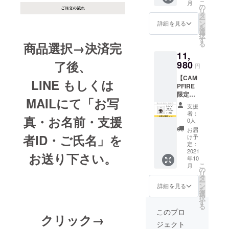
こ
月
オリジ
ペット
の
リ
ナル
のお写
タ
ー
クッ
真・
ン
詳細を見る
を
ション2
ペット
選
択
点をお
のお名
す
る
商品選択→決済完
届け致
前・支
11,
しま
援ID・
了後、
す。 ※
980
ご氏名
円
消費
を
【CAM
税・送
「LINE
LINE もしくは
PFIRE
料込み
or メー
限定先
【お届
ルで送
MAILにて「お写
行販
けにつ
信し
支援
売】
いて】
て」注
者：
真・お名前・支援
「Lサイ
プロ
文完了
0人
ズ」
ジェク
となり
お届
「単色
者ID・ご氏名」を
ト終了
ます。
け予
or ツー
後、3~4
定：
トー
2021
週間程
お送り下さい。
年10
ン」の
度 【※
こ
月
オリジ
注意※】
の
リ
ナル
ペット
タ
ー
クッ
のお写
ン
詳細を見る
を
ション2
真・
選
択
点をお
ペット
す
る
届け致
のお名
このプロ
クリック→
しま
前・支
ジェクト
す。 ※
援ID・