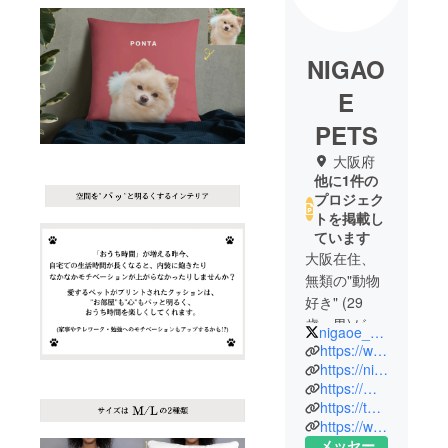
NIGAO
E
PETS
大阪府
他に1件の
プロジェク
トを掲載し
ています
大阪在住、
無類の"動物
好き" (29
歳・男)が運
nigaoe_pets
営する
https://www.instagram.com/nigaoe_pets/
NIGAOE
https://nigaoe-pets.com/
https://mercariapp.page.link/XdiRQJ1V89podQzZ6
PETS です。
https://twitter.com/nigaoe_pets
https://www.facebook.com/nigaoepetsjapan
愛するペッ
メッセー