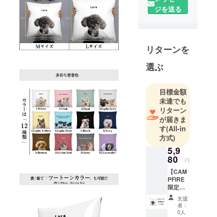
トのお気に
ジを送る
入りのお写
真を基に、
空間も心
も"パッ"っと
リターンを
明るくなる
選ぶ
ような商品
を販売致し
ます。
目標金額
未達でも
リターン
肖像画をメ
が届きま
インに販売
す
(All-in
するオンラ
方式)
インショッ
5,9
プでは
80
円
オープンか
【CAM
ら1ヶ月間で
PFIRE
100点を超え
限定先
行販
るご注文を
支援
売】
者：
頂きまし
「Mサ
0人
た。