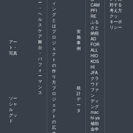
ー
ィ
対する
CAM
・
ン
考え方
PFI
ヘ
グ
クッ
RE
ル
と
キーポ
ふる
ス
は
リシー
さと
ケ
プ
実
納税
ア
ロ
施
AD
アー
舞
ジ
事
FOR
ト・
台
ェ
例
ALL
写真
・
ク
HIO
パ
ト
KOS
フ
の
HI
ォ
作
JFA
ー
り
クラ
マ
方
ウド
ン
プ
統
ファ
ス
ロ
計
ン
ソー
ジ
デ
ディ
シャ
ェ
ー
ング
ル
ク
タ
mac
グッ
ト
hi-ya
ド
の
補助
広
金申
め