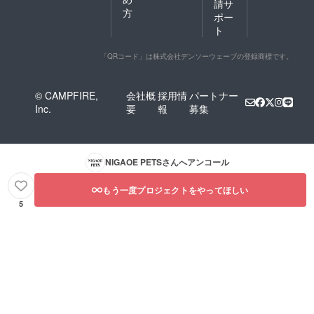
請サ
方
ポー
ト
「QRコード」は株式会社デンソーウェーブの登録商標です。
© CAMPFIRE,
会社概
採用情
パートナー
Inc.
要
報
募集
NIGAOE PETS
さんへアンコール
もう一度プロジェクトをやってほしい
5