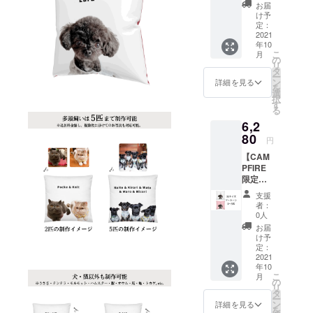
イズ」
お届
「表裏1
け予
色」の
定：
Instagram
オリジ
2021
年10
@nigaoe_pe
ナル
こ
月
クッ
の
ts
リ
ション1
タ
ー
https://www.i
点をお
ン
詳細を見る
を
届け致
nstagram.co
選
択
しま
す
m/nigaoe_pe
る
す。 ※
ts/
6,2
消費
税・送
80
では、ご購
円
料込み
入頂いたお
【CAM
【お届
PFIRE
客様のお写
けにつ
限定先
いて】
真や
行販
プロ
支援
売上点数に
売】
ジェク
者：
「Mサ
ト終了
基づいた(1点
0人
イズ」
後、3~4
お届
当たり30円)
「ツー
週間程
け予
動物愛護団
トー
度 【※
定：
ン」の
2021
注意※】
体への募金
年10
オリジ
ペット
こ
額を報告致
月
ナル
のお写
の
リ
クッ
しておりま
真・
タ
ー
ション1
ペット
ン
詳細を見る
す。
を
点をお