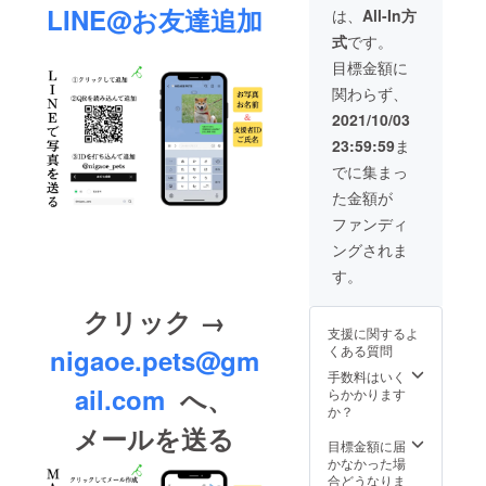
消費
LINE@お友達追加
ご氏名
は、
All-In方
税・送
を
式
です。
料込み
「LINE
【お届
or メー
目標金額に
けにつ
ルで送
関わらず、
いて】
信し
プロ
て」注
2021/10/03
ジェク
文完了
23:59:59
ま
ト終了
となり
後、3~4
ます。
でに集まっ
週間程
た金額が
度 【※
注意※】
ファンディ
ペット
ングされま
のお写
真・
す。
ペット
のお名
クリック →
前・支
支援に関するよ
援ID・
くある質問
nigaoe.pets@gm
ご氏名
を
手数料はいく
「LINE
ail.com
へ、
らかかります
or メー
か？
ルで送
メールを送る
信し
目標金額に届
て」注
かなかった場
文完了
合どうなりま