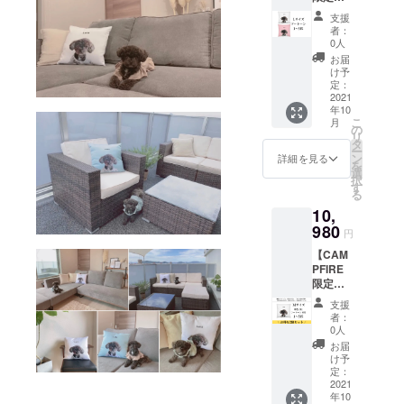
行販
プロ
信し
支援
売】
ジェク
て」注
者：
「Lサイ
ト終了
文完了
0人
ズ」
後、3~4
となり
お届
「ツー
週間程
ます。
け予
トー
度 【※
定：
ン」の
2021
注意※】
年10
オリジ
ペット
こ
月
ナル
のお写
の
リ
クッ
真・
タ
ー
ション1
ペット
ン
詳細を見る
を
点をお
のお名
選
択
届け致
前・支
す
る
しま
援ID・
10,
す。 ※
ご氏名
消費
980
を
円
税・送
「LINE
【CAM
料込み
or メー
PFIRE
【お届
ルで送
限定先
けにつ
信し
行販
いて】
て」注
支援
売】
プロ
文完了
者：
「Mサ
ジェク
となり
0人
イズ」
ト終了
ます。
お届
「単色
後、3~4
け予
or ツー
週間程
定：
トー
2021
度 【※
年10
ン」の
注意※】