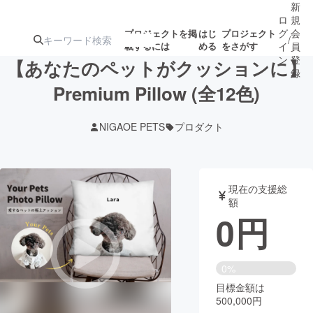
新
ロ
規
グ
会
プロジェクトを掲
はじ
プロジェクト
/
載するには
める
をさがす
イ
員
ン
登
【あなたのペットがクッションに】
録
Premium Pillow (全12色)
人気のプロ
注目のリ
注目の新着プロ
募集終了が近いプ
もうすぐ公開
NIGAOE PETS
プロダクト
ジェクト
ターン
ジェクト
ロジェクト
されます
アート・写真
音楽
現在の支援総
額
0
円
テクノロジー・ガジェット
ゲーム・サ
映像・映画
書籍・雑誌
0%
目標金額は
500,000円
ビジネス・起業
チャレンジ