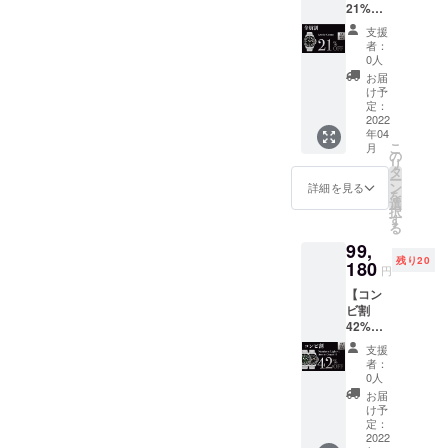
21%OF
F】限定
支援
４０
者：
名
0人
Arctic
お届
Ocean
け予
x 1 値
定：
段：
2022
年04
67,545
こ
月
円（税
の
リ
込） お
タ
ー
値段は
ン
詳細を見る
を
送料込
選
択
みの価
す
る
格で
99,
す。
残り20
180
円
【コン
ビ割
42%OF
F】限定
支援
２０
者：
名
0人
Norther
お届
n Light
け予
x 1 ＋
定：
Arctic
2022