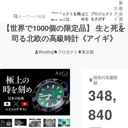
新
ロ
規
グ
会
プロジェクトを掲
はじ
プロジェクト
/
載するには
める
をさがす
イ
員
ン
登
【世界で1000個の限定品】 生と死を
録
司る北欧の高級時計《アイギ》
人気のプロ
注目のリ
注目の新着プロ
募集終了が近いプ
もうすぐ公開
llltrading
プロダクト
東京都
ジェクト
ターン
ジェクト
ロジェクト
されます
アート・写真
音楽
現在の支援総
額
348,
テクノロジー・ガジェット
ゲーム・サ
840
映像・映画
書籍・雑誌
ビジネス・起業
チャレンジ