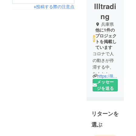
llltradi
※投稿する際の注意点
ng
兵庫県
他に1件の
プロジェク
トを掲載し
ています
コロナで人
の動きが停
滞する中、
なんとか日
https://llltrading.com/home-jp/
本のお客様
メッセー
に海外の良
ジを送る
い商品を届
けたいとい
う思いから
リターンを
創業させて
頂きまし
選ぶ
た。