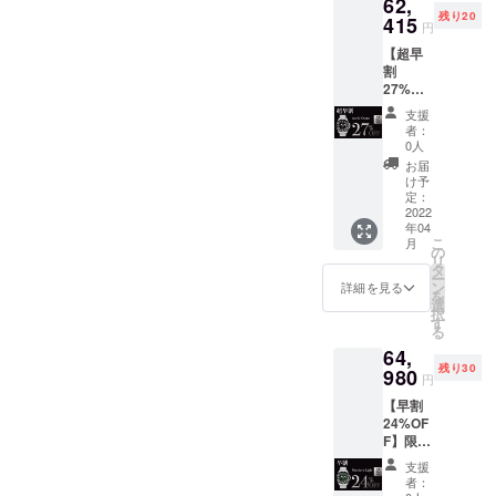
62,
す。
方宜しくお
残り20
415
円
願い致しま
【超早
す。
割
27%OF
F】限定
支援
２０
者：
名
0人
Arctic
お届
Ocean
け予
x 1 値
定：
段：
2022
年04
62,415
こ
月
円（税
の
リ
込） お
タ
ー
値段は
ン
詳細を見る
を
送料込
選
択
みの価
す
る
格で
64,
す。
残り30
980
円
【早割
24%OF
F】限定
３０
支援
名
者：
Norther