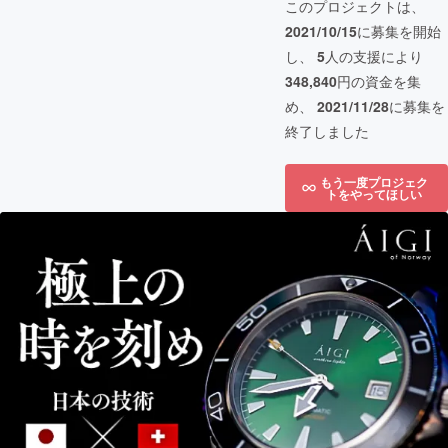
このプロジェクトは、
2021/10/15
に募集を開始
し、
5
人の支援により
348,840
円の資金を集
め、
2021/11/28
に募集を
終了しました
もう一度プロジェク
トをやってほしい