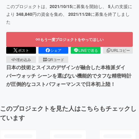
このプロジェクトは、
2021/10/15
に募集を開始し、
5
人の支援に
より
348,840
円の資金を集め、
2021/11/28
に募集を終了しまし
た
もう一度プロジェクトをやってほしい
ポスト
シェア
LINEで送る
URLコピー
埋め込み
QRコード
日本の技術とスイスのデザインが融合した本格派ダイ
バーウォッチ シーンを選ばない機能的でタフな精密時計
が圧倒的なコストパフォーマンスで日本初上陸！
このプロジェクトを見た人はこちらもチェックし
ています