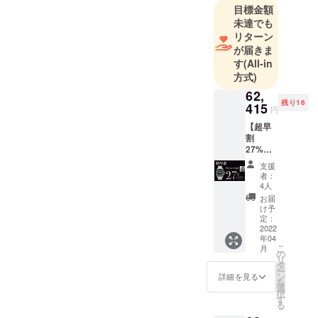
目標金額
私たちは
未達でも
日々、海外
リターン
から日本に
が届きま
ユニークな
す
(All-in
商品を輸入
方式)
し日本のお
62,
客様に新し
残り16
415
円
い価値を提
【超早
供すること
割
27%OF
を目的とし
F】限定
て活動して
支援
２０
者：
おります。
名
4人
Norther
お届
n Light
け予
高品質で
x 1 値
定：
しっかりし
段：
2022
年04
62,415
た商品をお
こ
月
円（税
の
リ
客様にお届
込） お
タ
ー
値段は
けいたしま
ン
詳細を見る
を
送料込
選
すので、何
択
みの価
す
る
卒ご支援の
格で