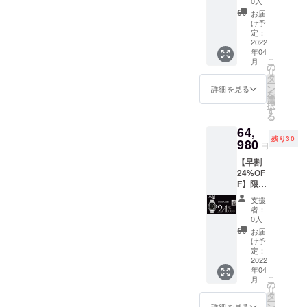
0人
n Light
お届
x 1 値
け予
段：
定：
64,980
2022
年04
円（税
こ
月
込） お
の
リ
値段は
タ
ー
送料込
ン
詳細を見る
を
みの価
選
択
格で
す
る
す。
64,
残り30
980
円
【早割
24%OF
F】限定
３０
支援
名
者：
Arctic
0人
Ocean
お届
x 1 値
け予
段：
定：
64,980
2022
年04
円（税
こ
月
込） お
の
リ
値段は
タ
ー
送料込
ン
詳細を見る