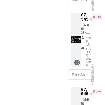
を
みの価
選
択
格で
す
る
す。
67,
残り40
545
円
【全員
割
21%OF
F】限定
支援
４０
者：
名
0人
Norther
お届
n Light
け予
x 1 値
定：
段：
2022
年04
67,545
こ
月
円（税
の
リ
込） お
タ
ー
値段は
ン
詳細を見る
を
送料込
選
択
みの価
す
る
格で
67,
す。
残り40
545
円
【全員
割