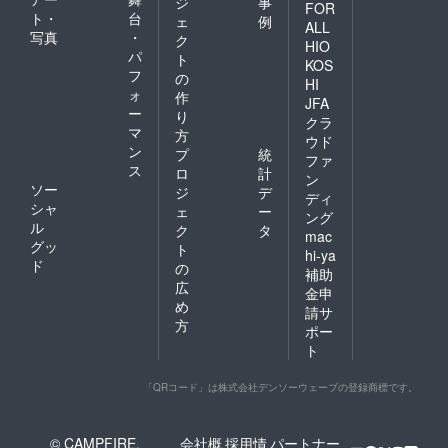
ジ
事
FOR
ト・
台
ェ
例
ALL
写真
・
ク
HIO
パ
ト
KOS
フ
の
HI
ォ
作
JFA
ー
り
クラ
マ
方
ウド
ン
プ
統
ファ
ス
ロ
計
ン
ソー
ジ
デ
ディ
シャ
ェ
ー
ング
ル
ク
タ
mac
グッ
ト
hi-ya
ド
の
補助
広
金申
め
請サ
方
ポー
ト
「QRコード」は株式会社デンソーウェーブの登録商標です。
© CAMPFIRE,
会社概
採用情
パートナー