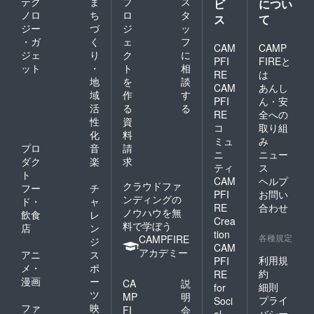
テク
ま
プ
ス
ビ
につい
ノロ
ち
ロ
タ
ス
て
ジー
づ
ジ
ッ
・ガ
く
ェ
フ
CAM
CAMP
ジェ
り
ク
に
PFI
FIREと
ット
・
ト
相
RE
は
地
を
談
CAM
あんし
域
作
す
PFI
ん・安
活
る
る
RE
全への
性
資
コ
取り組
化
料
ミュ
み
プロ
音
請
ニ
ニュー
ダク
楽
求
ティ
ス
ト
CAM
ヘルプ
クラウドファ
フー
チ
PFI
お問い
ンディングの
ド・
ャ
RE
合わせ
ノウハウを無
飲食
レ
Crea
料で学ぼう
店
ン
tion
各種規定
CAMPFIRE
ジ
CAM
アカデミー
アニ
ス
利用規
PFI
メ・
ポ
約
RE
漫画
ー
CA
説
細則
for
ツ
MP
明
プライ
Soci
ファ
映
FI
会
バシー
al