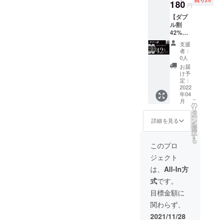
180
円
【ダブ
ル割
42%OF
F】限定
支援
２０
者：
名
0人
Arctic
お届
Ocean
け予
x 2 値
定：
段：
2022
年04
99,180
こ
月
円（税
の
リ
込） お
タ
ー
値段は
ン
詳細を見る
を
送料込
選
択
みの価
す
る
格で
このプロ
す。
ジェクト
は、
All-In方
式
です。
目標金額に
関わらず、
2021/11/28