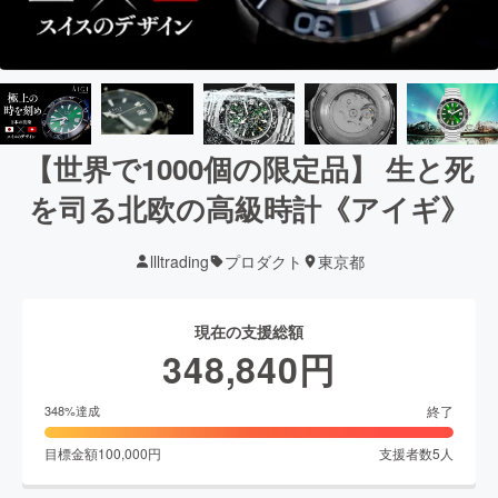
【世界で1000個の限定品】 生と死
を司る北欧の高級時計《アイギ》
llltrading
プロダクト
東京都
現在の支援総額
348,840
円
終了
348
%達成
目標金額
100,000
円
支援者数
5
人