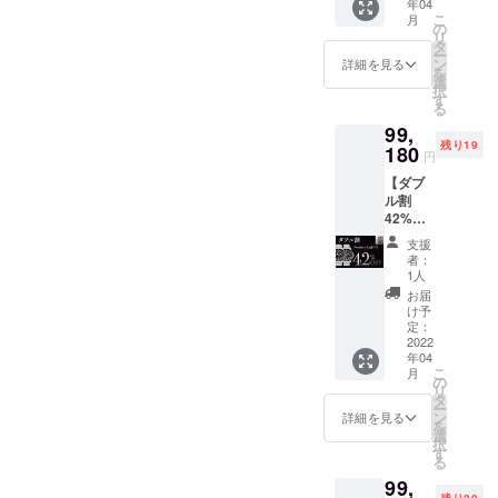
年04
Ocean
こ
月
x 1 値
の
リ
段：
タ
ー
99,180
ン
詳細を見る
を
円（税
選
択
込） お
す
る
値段は
99,
送料込
残り19
みの価
180
円
格で
【ダブ
す。
ル割
42%OF
F】限定
支援
２０
者：
名
1人
Norther
お届
n Light
け予
x 2 値
定：
段：
2022
年04
99,180
こ
月
円（税
の
リ
込） お
タ
ー
値段は
ン
詳細を見る
を
送料込
選
択
みの価
す
る
格で
99,
す。
残り20