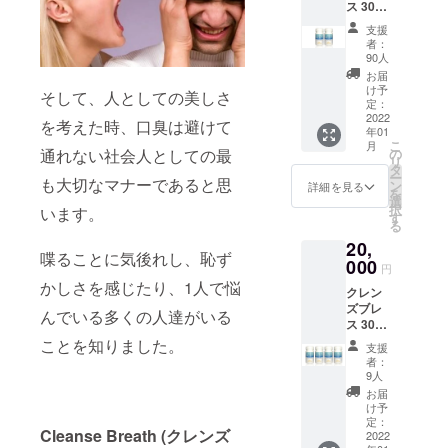
ス 30粒
きま
入りボ
す。
支援
トル ２
者：
個セッ
90人
ト 通常
お届
価格か
け予
そして、人としての美しさ
ら22%
定：
割引！
2022
を考えた時、口臭は避けて
年01
(通常価
こ
月
格5,800
通れない社会人としての最
の
リ
円(税別)
タ
ー
も大切なマナーであると思
× 2本 =
ン
詳細を見る
を
12,760
選
択
います。
円+送
す
る
料)
20,
喋ることに気後れし、恥ず
000
円
かしさを感じたり、1人で悩
クレン
ズブレ
んでいる多くの人達がいる
ス 30粒
入りボ
ことを知りました。
支援
トル 4
者：
個セッ
9人
ト 通常
お届
価格か
け予
ら22%
定：
Cleanse Breath (クレンズ
割引！
2022