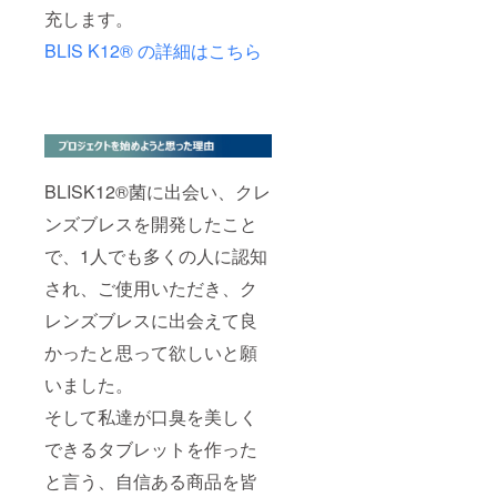
優先に
充します。
今後の
BLIS K12®︎ の詳細はこちら
様々な
交流会
情報を
ご案内
させて
頂きま
す。 ※
元来ご
BLISK12®︎菌に出会い、クレ
依頼の
多い企
ンズブレスを開発したこと
業PRや
商品PR
で、1人でも多くの人に認知
など
も、今
され、ご使用いただき、ク
後は本
リター
レンズブレスに出会えて良
ンご購
かったと思って欲しいと願
入者様
及び本
いました。
会員の
みを対
そして私達が口臭を美しく
象(別途
有料)と
できるタブレットを作った
させて
頂きま
と言う、自信ある商品を皆
す。 ※