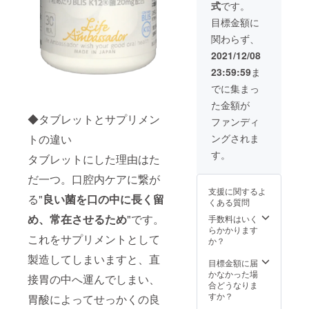
式
です。
たり約
案内さ
3,300円
せてい
目標金額に
のコス
ただき
関わらず、
トでス
まし
メルマ
た。 今
2021/12/08
ネジメ
後も新
23:59:59
ま
ント始
谷江里
めてみ
子が主
でに集まっ
ません
催する
た金額が
か？ ク
チャリ
◆タブレットとサプリメン
レンズ
ティ
ファンディ
ブレス
パー
トの違い
ングされま
30粒入
ティー
りボト
など、
す。
タブレットにした理由はた
ル 30個
更なる
クレン
ハイエ
だ一つ。口腔内ケアに繋が
ズブレ
ンドで
支援に関するよ
ス 10粒
良質な
る"
良い菌を口の中に長く留
くある質問
入りア
人との
ルミパ
め、常在させるため
"です。
ご縁を
手数料はいく
ウチ 10
紡ぎ、
らかかります
これをサプリメントとして
袋 通常
私に関
か？
価格か
わる人
製造してしまいますと、直
ら54%
の人生
目標金額に届
割引！
を豊か
かなかった場
接胃の中へ運んでしまい、
(通常価
に幸せ
合どうなりま
格5,800
にする
すか？
胃酸によってせっかくの良
円(税別)
ハイエ