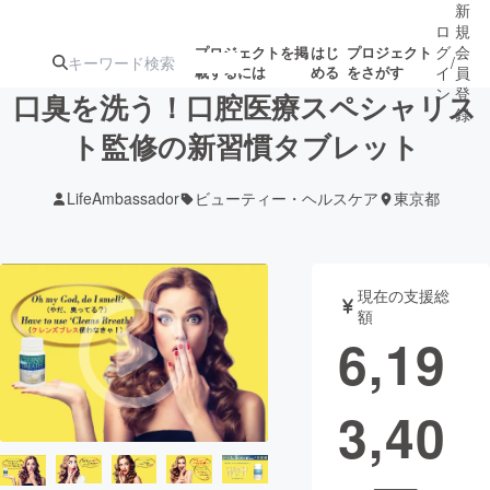
新
ロ
規
グ
会
プロジェクトを掲
はじ
プロジェクト
/
載するには
める
をさがす
イ
員
ン
登
口臭を洗う！口腔医療スペシャリス
録
ト監修の新習慣タブレット
人気のプロ
注目のリ
注目の新着プロ
募集終了が近いプ
もうすぐ公開
LifeAmbassador
ビューティー・ヘルスケア
東京都
ジェクト
ターン
ジェクト
ロジェクト
されます
アート・写真
音楽
現在の支援総
額
6,19
テクノロジー・ガジェット
ゲーム・サ
3,40
映像・映画
書籍・雑誌
ビジネス・起業
チャレンジ