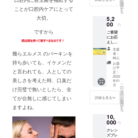
や天然成分
を
方、プ
選
択
ことが口腔内ケアにとって
ロジェ
を使用し、
す
る
クト達
健康を推進
大切。
5,2
成にご
するサプリ
協力い
00
円
ただけ
メント、健
ですから
ご要望
る方は
康食品開発
にお応
こちら
えして
に邁進し、
をご選
単品商
択くだ
一人でも多
支援
品追加
さい。
幾らエルメス のバーキンを
者：
くの方に私
しまし
御礼状
86人
持ち歩いても、イケメンだ
た。 ク
と本プ
達の商品に
お届
レンズ
ロジェ
け予
出会って良
と言われても、人としての
ブレス
クトス
定：
かったと喜
30粒入
2022
ポン
美しさを考えた時、口臭だ
年01
りボト
サーと
んでいただ
こ
月
ル 通常
して、
の
け完璧で無いとしたら、全
けるよう、
リ
価格か
弊社
タ
ー
ら10%
努力をして
ホーム
ン
てが台無しに感じてしまい
詳細を見る
を
割引！
ページ
選
参ります。
択
(通常価
ますよね。
にて企
す
る
格5,800
業名及
10,
円(税別)
び個人
+送料)
000
名を掲
円
載し、
クレン
PRをさ
ズブレ
せて頂