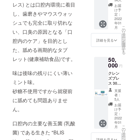
レス) とは口腔内環境に着目
先参加
お届
権 ※
け予
し、歯磨きやマウスウォッ
クレン
定：
ズブレ
2022
シュでも完全に取り切れな
年01
ス 2万
こ
月
円分以
の
い、口臭の原因となる「口
リ
上お買
タ
ー
い上げ
ン
腔内のケア」を目的とし
詳細を見る
を
の方限
選
択
定 新谷
た、舐める画期的なタブ
す
る
江里子
レット(健康補助食品)です。
50,
のライ
フワー
000
円
クとし
味は後味の残りにくい薄い
クレン
て約10
ズブレ
年間、
ミント味。
ス 30粒
人と人
入りボ
とのご
砂糖不使用ですから就寝前
支援
トル 10
縁繋ぎ
者：
個 クレ
をさせ
に舐めても問題ありませ
5人
ンズブ
ていた
お届
レス 10
ん。
だき、
け予
粒入り
多くの
定：
アルミ
2022
人に感
口腔内の主要な善玉菌 (乳酸
年01
パウチ
謝され
こ
月
２袋 通
てきま
の
菌) である生きた "BLIS
リ
常価格
した。
タ
ー
から
「江里
ン
詳細を見る