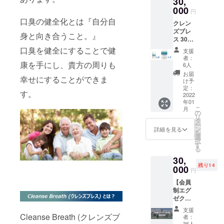
30,
ト 通常
000
価格か
円
ら36%
口臭の健全化とは『自分自
クレン
割引！
ズブレ
(通常価
身と向き合うこと。』
ス 30粒
格5,800
入りボ
口臭を健全にすることで健
円(税別)
支援
トル 6
× 4本 +
者：
個 クレ
康を手にし、貴方の周りも
通常価
6人
ンズブ
格2,500
お届
幸せにすることができま
レス 10
円(税別)
け予
粒入り
定：
× 2袋=
す。
アルミ
2022
31,020
年01
パウチ
円+送
こ
月
１袋 通
の
料)
リ
常価格
タ
ー
から
ン
詳細を見る
を
27%割
選
択
引！ (通
す
る
常価格
30,
5,800円
残り14
(税別) ×
000
円
6本 +通
【会員
常価格
制エグ
2,500円
ゼク
(税別) =
ティブ
41,030
支援
交流
円+送
Cleanse Breath (クレンズブ
者：
会】優
料)
36人