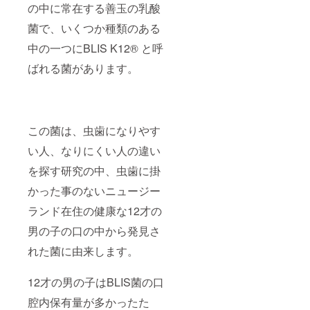
の中に常在する善玉の乳酸
人との
出会
菌で、いくつか種類のある
い。 良
質な人
中の一つにBLIS K12®︎ と呼
脈に触
れるこ
ばれる菌があります。
とで、
人生1度
しかな
い限ら
れた時
この菌は、虫歯になりやす
間に大
きな差
い人、なりにくい人の違い
が生ま
れま
を探す研究の中、虫歯に掛
す。 そ
して小
かった事のないニュージー
さな幸
せにも
ランド在住の健康な12才の
感謝で
男の子の口の中から発見さ
きるひ
と。 妬
れた菌に由来します。
みや嫉
みをせ
ず、人
12才の男の子はBLIS菌の口
の幸せ
を心か
腔内保有量が多かったた
ら喜べ