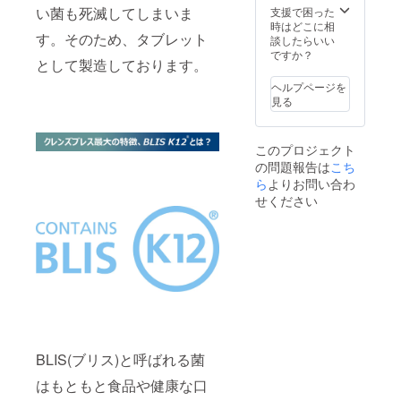
× 30本
い菌も死滅してしまいま
ンドで
支援で困った
+通常価
セレブ
時はどこに相
す。そのため、タブレット
格2,500
リ
談したらいい
円(税別)
ティー
ですか？
として製造しております。
× 10個=
な会を
218,900
開催し
ヘルプページを
円+送
て参り
見る
料)
ます。
全ては
セレン
このプロジェクト
ディピ
の問題報告は
こち
ティ。
ら
よりお問い合わ
幸運な
偶然
せください
を、又
は必然
を手に
入れる
力の福
分けを
関わる
人に届
けた
い。 強
運、幸
BLIS(ブリス)と呼ばれる菌
運への
はもともと食品や健康な口
近道は
良質な