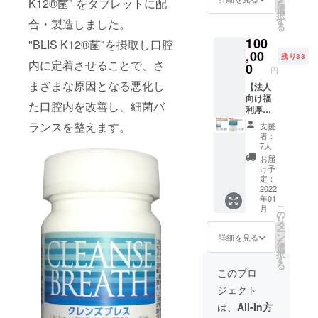
K12®︎菌" をタブレットに配
を
28%割
子さん
選
択
引！ (通
に出
す
合・製造しました。
る
常価格
会って
100
5,800円
"BLIS K12®︎菌"を摂取し口腔
良かっ
(税別) ×
,00
た」
残り33
内に定着させることで、さ
10本
と。 ハ
0
円
+通常価
イエン
まざまな原因となる悪化し
格2,500
【法人
ドな交
円(税別)
向け福
流会、
た口腔内を改善し、細菌バ
× 2個=
利厚生
食事
69,300
セッ
会、旅
ランスを整えます。
支援
円+送
ト】 営
行、大
者：
料)
業時や
人の生
7人
接客時
涯学
お届
のエチ
習、料
け予
ケット
理教室
定：
とし
2022
など。
年01
て、福
新谷江
こ
月
利厚生
里子が
の
リ
でクレ
招待を
タ
ー
ンズブ
受ける
ン
詳細を見る
を
レスを
クロー
選
択
提供す
ズドな
す
る
るのは
パー
このプロ
如何で
ティー
ジェクト
しょ
、社交
う。 お
会など
は、
All-In方
一人あ
へのご