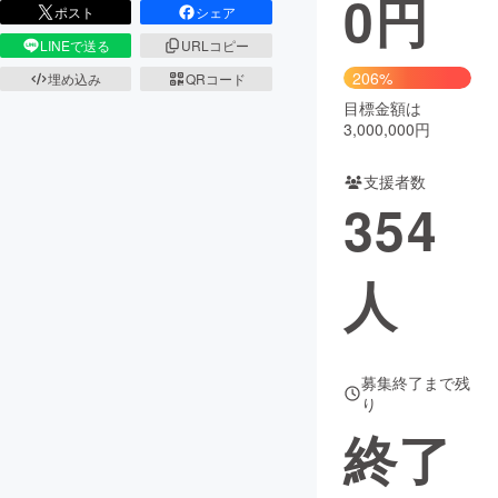
0
円
ポスト
シェア
まちづくり・地域活性化
LINEで送る
URLコピー
206%
埋め込み
QRコード
目標金額は
CAMPFIRE for Social Good
CAMPFIRE Creation
3,000,000円
CAMPFIREふるさと納税
machi-ya
コミュニティ
支援者数
354
人
募集終了まで残
り
終了