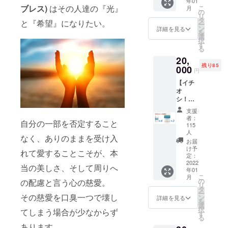
年01
(通常価
ブレス)
はその人達の『光』
こ
月
格5,800
の
リ
円(税別)
タ
と『希望』になりたい。
ー
× 4本 =
ン
詳細を見る
を
25,520
選
択
円＋送
す
る
料)
20,
残り85
000
円
【イチ
オ
シ！】
【数量
支援
限定】
者：
自分の一部を否定すること
クレン
115
ズブレ
人
なく、ありのままを受け入
ス 30粒
お届
入りボ
け予
れて愛することこそが、本
トル 4
定：
2022
個セッ
当の美しさ、そして周りへ
年01
ト＋ ク
こ
月
レンズ
の
の配慮と言う心の慈愛。
リ
ブレス
タ
ー
その慈愛を口臭一つで壊し
10粒入
ン
詳細を見る
を
りアル
選
択
てしまう場合が少なからず
ミ袋 2
す
る
個セッ
あります。