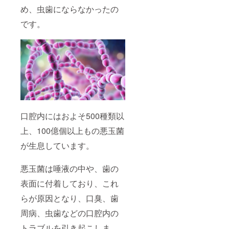
るひ
め、虫歯にならなかったの
と。
です。
困った
ときに
さりげ
なく手
を差し
伸べら
れるひ
と。 自
分の幸
福度を
分け与
えられ
口腔内にはおよそ500種類以
るひ
と。 人
上、100億個以上もの悪玉菌
生の幸
が生息しています。
福に恵
まれる
近道
悪玉菌は唾液の中や、歯の
は、強
運な
表面に付着しており、これ
方々の
側にい
らが原因となり、口臭、歯
るこ
と。 素
周病、虫歯などの口腔内の
敵な人
トラブルを引き起こしま
脈に恵