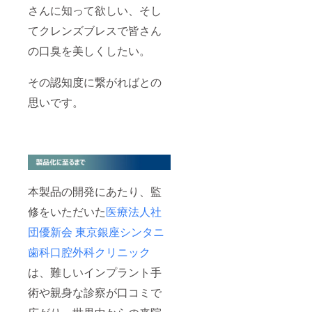
次回以
さんに知って欲しい、そし
降の募
てクレンズブレスで皆さん
集予定
は入会
の口臭を美しくしたい。
審査が
必要と
なりま
その認知度に繋がればとの
す。 通
常入会
思いです。
価格：
100,000
円
本製品の開発にあたり、監
修をいただいた
医療法人社
団優新会 東京銀座シンタニ
歯科口腔外科クリニック
は、難しいインプラント手
術や親身な診察が口コミで