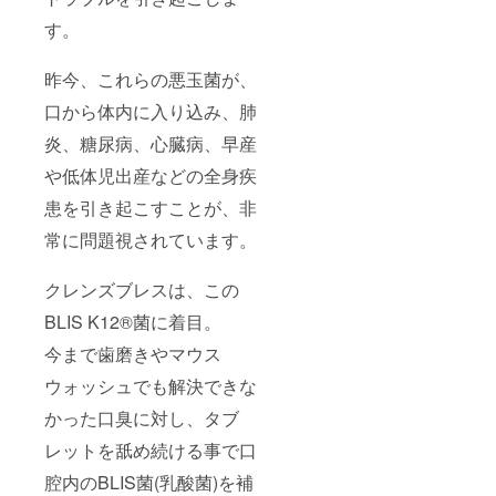
まれる
す。
には、
今の自
分より
昨今、これらの悪玉菌が、
輝いて
いる人
口から体内に入り込み、肺
脈に恵
まれる
炎、糖尿病、心臓病、早産
こと。
新谷江
や低体児出産などの全身疾
里子が
患を引き起こすことが、非
主宰す
る会員
常に問題視されています。
制エグ
ゼク
ティブ
クレンズブレスは、この
交流会
へ
BLIS K12®︎菌に着目。
Campfi
re特典
今まで歯磨きやマウス
として
ウォッシュでも解決できな
ご招待
致しま
かった口臭に対し、タブ
す。 ※
本リ
レットを舐め続ける事で口
ターン
ご購入
腔内のBLIS菌(乳酸菌)を補
者様を