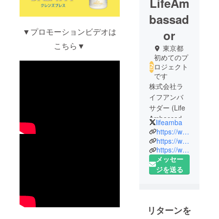
LifeAm
bassad
▼プロモーションビデオは
or
こちら▼
東京都
初めてのプ
ロジェクト
です
株式会社ラ
イフアンバ
サダー (Life
Ambassador
lifeamba
Inc.) は健康
https://www.lifeamba.com/
分野での社
https://www.instagram.com/lifeamba/
https://www.facebook.com/lifeambassador.inc
会貢献を目
メッセー
指す企業で
ジを送る
す。
昨今のコロ
ナウィルス
により、よ
リターンを
り一層の身