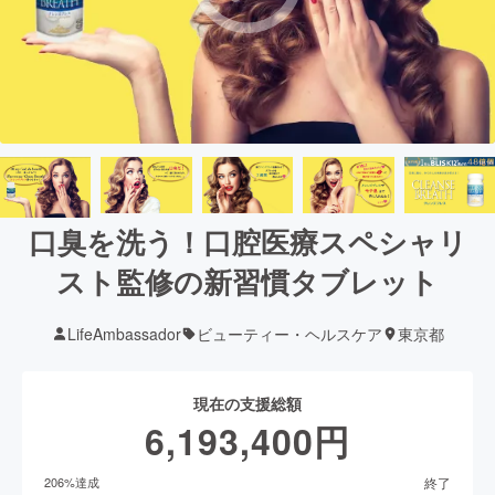
口臭を洗う！口腔医療スペシャリ
スト監修の新習慣タブレット
LifeAmbassador
ビューティー・ヘルスケア
東京都
現在の支援総額
6,193,400
円
終了
206
%達成