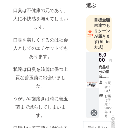
体の免疫力
選ぶ
口臭は不健康の元であり、
の高さ、健
康であるこ
人に不快感を与えてしまい
目標金額
とが、いか
未達でも
ます。
に大切かを
リターン
教えられま
が届きま
口臭を美しくするのは社会
す
(All-in
した。
方式)
人としてのエチケットでも
5,0
私達は販売
あります。
00
目的が全て
円
ではなく、
商品成
私達は口臭を綺麗に保つ上
分の都
自分が摂取
合上、
質な善玉菌に出会いまし
したい商品
残念な
支援
た。
がら日
開発に努め
者：
本国外
23人
ておりま
の方々
お届
うがいや歯磨きは時に善玉
す。
への販
け予
売がで
定：
菌まで減らしてしまいま
きませ
2022
臨床的エビ
年01
ん。そ
す。
こ
月
デンスのあ
れでも
の
リ
ご賛同
タ
る特許成分
ー
頂ける
口腔内に善玉菌を補給する
ン
詳細を見る