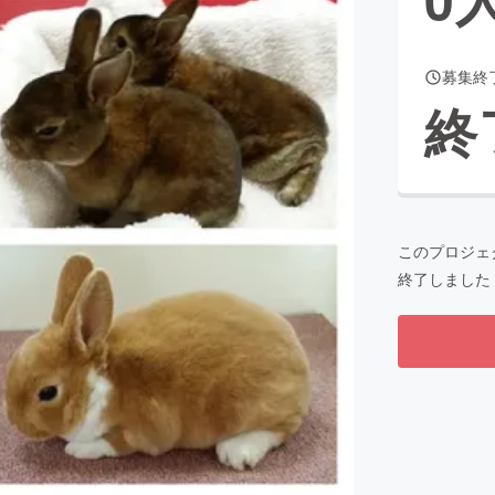
募集終
CAMPFIRE for Social Good
CAMPFIRE Creation
終
CAMPFIREふるさと納税
machi-ya
コミュニティ
このプロジェ
終了しました