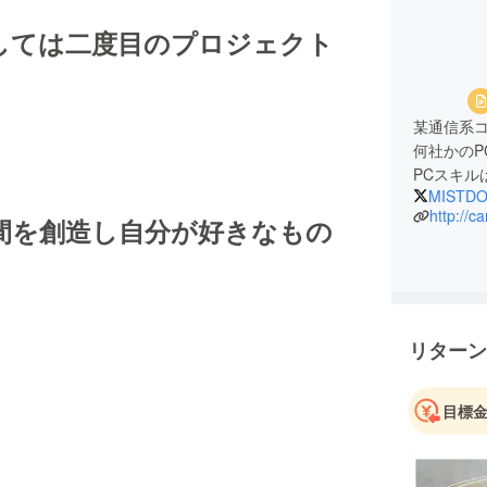
しては二度目のプロジェクト
某通信系
何社かの
PCスキル
MISTD
http://c
間を創造し自分が好きなもの
リターン
目標