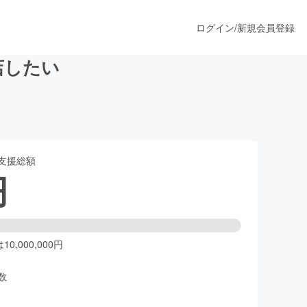
ログイン
/
新規会員登録
店したい
うすぐ公開されます
支援総額
プロダクト
円
ファッション
スポーツ
0,000,000円
数
ア
ソーシャルグッド
人