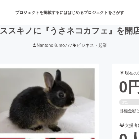
プロジェクトを掲載するには
はじめる
プロジェクトをさがす
 ススキノに『うさネコカフェ』を開
NantonoKumo777
ビジネス・起業
注目のリターン
注目の新着プロジェクト
募集終了が近いプロジェクト
も
現在の
音楽
舞台・パフォーマンス
0
ゲーム・サービス開発
フード・飲食店
0%
書籍・雑誌出版
アニメ・漫画
目標金額は1
支援者
チャレンジ
ビューティー・ヘルスケ
0