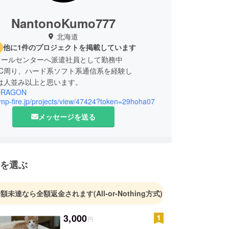
NantonoKumo777
北海道
他に1件のプロジェクトを掲載しています
コールセンターへ派遣社員として勤務中
PC周り、ハード系ソフト系通信系を経験し
は人並み以上と思います。
ORAGON
amp-fire.jp/projects/view/47424?token=29hoha07
メッセージを送る
を選ぶ
金額未達なら全額返金されます
(All-or-Nothing方式)
3,000
円