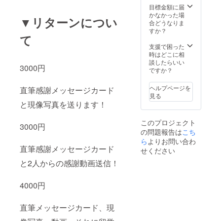
目標金額に届
かなかった場
▼リターンについ
合どうなりま
すか？
て
支援で困った
時はどこに相
談したらいい
3000円
ですか？
ヘルプページを
直筆感謝メッセージカード
見る
と現像写真を送ります！
このプロジェクト
3000円
の問題報告は
こち
ら
よりお問い合わ
直筆感謝メッセージカード
せください
と2人からの感謝動画送信！
4000円
直筆メッセージカード、現