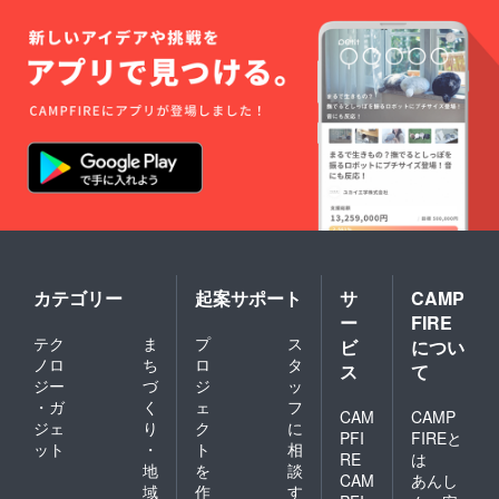
カテゴリー
起案サポート
サ
CAMP
ー
FIRE
テク
ま
プ
ス
ビ
につい
ノロ
ち
ロ
タ
ス
て
ジー
づ
ジ
ッ
・ガ
く
ェ
フ
CAM
CAMP
ジェ
り
ク
に
PFI
FIREと
ット
・
ト
相
RE
は
地
を
談
CAM
あんし
域
作
す