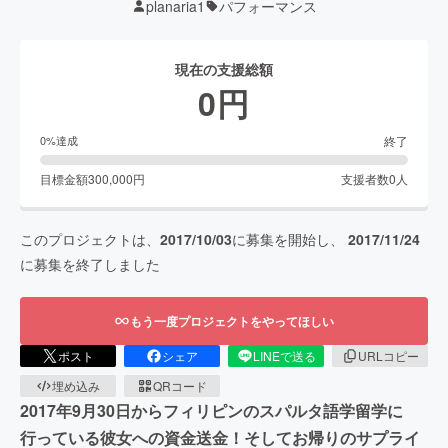
planaria1
パフォーマンス
現在の支援総額
0
円
終了
0
%達成
目標金額
300,000
円
支援者数
0
人
このプロジェクトは、
2017/10/03
に募集を開始し、
2017/11/24
に募集を終了しました
もう一度プロジェクトをやってほしい
ポスト
シェア
LINEで送る
URLコピー
埋め込み
QRコード
2017年9月30日からフィリピンのスパルタ語学留学に
行っている彼女への資金送金！そしてお帰りのサプライ