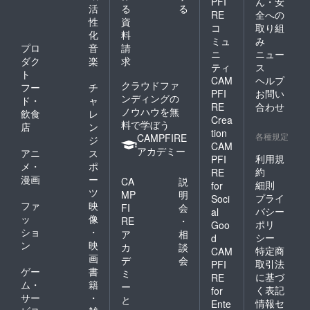
PFI
ん・安
活
る
る
RE
全への
性
資
コ
取り組
化
料
ミュ
み
プロ
音
請
ニ
ニュー
ダク
楽
求
ティ
ス
ト
CAM
ヘルプ
クラウドファ
フー
チ
PFI
お問い
ンディングの
ド・
ャ
RE
合わせ
ノウハウを無
飲食
レ
Crea
料で学ぼう
店
ン
tion
各種規定
CAMPFIRE
ジ
CAM
アカデミー
アニ
ス
利用規
PFI
メ・
ポ
約
RE
漫画
ー
CA
説
細則
for
ツ
MP
明
プライ
Soci
ファ
映
FI
会
バシー
al
ッ
像
RE
・
ポリ
Goo
ショ
・
ア
相
シー
d
ン
映
カ
談
特定商
CAM
画
デ
会
取引法
PFI
ゲー
書
ミ
に基づ
RE
ム・
籍
ー
く表記
for
サー
・
と
情報セ
Ente