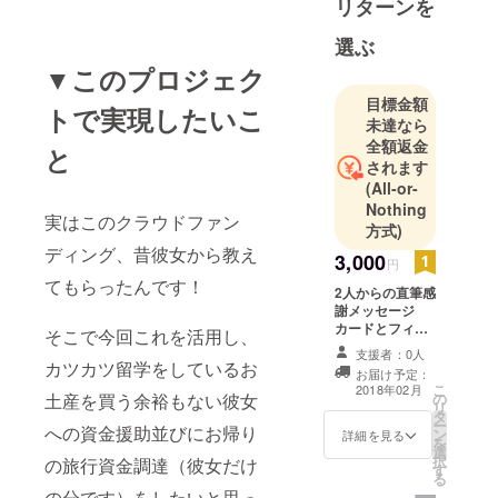
リターンを
選ぶ
▼このプロジェク
目標金額
トで実現したいこ
未達なら
全額返金
と
されます
(All-or-
Nothing
実はこのクラウドファン
方式)
ディング、昔彼女から教え
3,000
円
てもらったんです！
2人からの直筆感
謝メッセージ
カードとフィリ
そこで今回これを活用し、
ピンでの写真を
支援者：0人
送ります！
カツカツ留学をしているお
お届け予定：
こ
2018年02月
土産を買う余裕もない彼女
の
リ
タ
ー
への資金援助並びにお帰り
ン
詳細を見る
を
選
択
の旅行資金調達（彼女だけ
す
る
の分です）をしたいと思っ