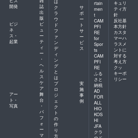
ビス
雑
は
キュリ
rtain
開発
誌
ク
サ
ティ方
men
出
ラ
ポ
針
t
版
ウ
ー
反社基
CAM
ビジ
ビ
ド
ト
本方針
PFI
ネ
ュ
フ
サ
カスタ
RE
ス・
ー
ァ
ー
マーハ
for
起業
テ
ン
ビ
ラスメ
Spor
ィ
デ
ス
ントに
ts
ー
ィ
対する
CAM
・
ン
考え方
PFI
ヘ
グ
クッ
RE
ル
と
キーポ
ふる
ス
は
リシー
さと
ケ
プ
実
納税
ア
ロ
施
AD
アー
舞
ジ
事
FOR
ト・
台
ェ
例
ALL
写真
・
ク
HIO
パ
ト
KOS
フ
の
HI
ォ
作
JFA
ー
り
クラ
マ
方
ウド