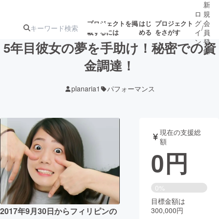
新
ロ
規
グ
会
プロジェクトを掲
はじ
プロジェクト
/
載するには
める
をさがす
イ
員
ン
登
5年目彼女の夢を手助け！秘密での資
録
金調達！
人気のプロ
注目のリ
注目の新着プロ
募集終了が近いプ
もうすぐ公開
planaria1
パフォーマンス
ジェクト
ターン
ジェクト
ロジェクト
されます
アート・写真
音楽
現在の支援総
額
0
円
テクノロジー・ガジェット
ゲーム・サ
映像・映画
書籍・雑誌
0%
目標金額は
300,000円
2017年9月30日からフィリピンの
ビジネス・起業
チャレンジ