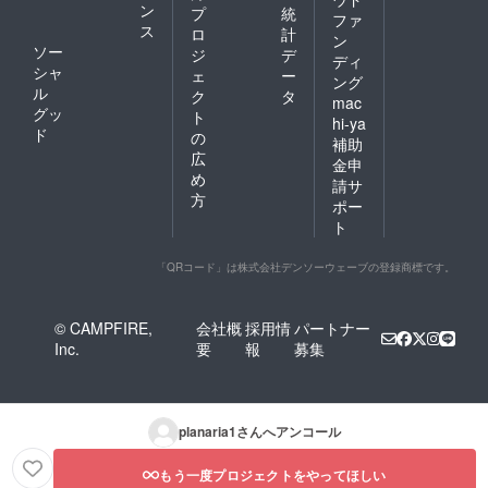
ン
プ
統
ファ
ス
ロ
計
ン
ソー
ジ
デ
ディ
シャ
ェ
ー
ング
ル
ク
タ
mac
グッ
ト
hi-ya
ド
の
補助
広
金申
め
請サ
方
ポー
ト
「QRコード」は株式会社デンソーウェーブの登録商標です。
© CAMPFIRE,
会社概
採用情
パートナー
Inc.
要
報
募集
planaria1
さんへアンコール
もう一度プロジェクトをやってほしい