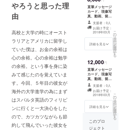
やろうと思った理
直筆メッセージ
カード、現像写
由
真、動画、留学
等の相談、 そし
支援者：0人
て、彼女と僕両
お届け予定：
方の手料理を冷
高校と大学の時にオースト
こ
2018年03月
の
凍で送っちゃい
リ
タ
ます！！！！
ラリアとアメリカに留学し
ー
ン
詳細を見る
を
選
ていた僕は、お金の余裕は
択
す
る
心の余裕。心の余裕は勉学
12,000
円
の余裕。という事を身に染
直筆メッセージ
みて感じたのを覚えていま
カード、現像写
真、動画、留学
す。今回、５年目の彼女が
等の相談、 彼女
支援者：0人
と僕両方の手料
海外の大学進学の為にまず
お届け予定：
理を冷凍で送っ
こ
2018年03月
の
ちゃいま
はスパルタ英語のフィリピ
リ
タ
す！！！ フィリ
ー
ン
ピンからのお土
詳細を見る
ンに行くと一大決心をした
を
選
産と旅行先のお
択
す
ので、カツカツながらも節
土産も送りま
る
す！！
このプロ
約して飛んでいった彼女を
ジェクト