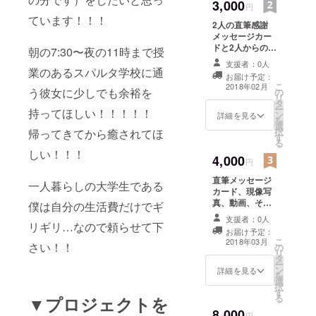
3,000
円
ています！！！
2人の直筆感謝
メッセージカー
ドと2人からの感
朝の7:30〜夜の11時まで授
謝動画送信！
支援者：0人
業のあるスパルタ学校に通
お届け予定：
こ
2018年02月
う彼女に少しでも余裕を
の
リ
タ
ー
持ってほしい！！！！！
ン
詳細を見る
を
選
択
帰ってきてから癒されてほ
す
る
しい！！！
4,000
円
直筆メッセージ
一人暮らしの大学生である
カード、現像写
真、動画、それ
僕は自分の生活費だけでギ
に留学等の相談
支援者：0人
リギリ…なので頼らせて下
承ります！！
お届け予定：
こ
2018年03月
さい！！
の
リ
タ
ー
ン
詳細を見る
を
選
択
す
る
▼プロジェクトを
8,000
円