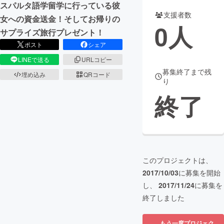
スパルタ語学留学に行っている彼
支援者数
女への資金送金！そしてお帰りの
まちづくり・地域活性化
0
人
サプライズ旅行プレゼント！
ポスト
シェア
CAMPFIRE for Social Good
CAMPFIRE Creation
LINEで送る
URLコピー
CAMPFIREふるさと納税
machi-ya
コミュニティ
募集終了まで残
埋め込み
QRコード
り
終了
このプロジェクトは、
2017/10/03
に募集を開始
し、
2017/11/24
に募集を
終了しました
もう一度プロジェク