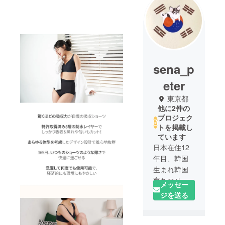
sena_p
eter
東京都
他に2件の
プロジェク
トを掲載し
ています
日本在住12
年目、韓国
生まれ韓国
育ちのせな
メッセー
と申しま
ジを送る
す：）
2017-2020年