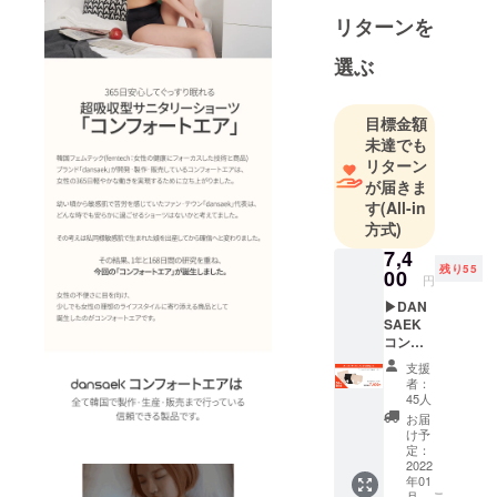
リターンを
に渡り
CAMPFIRE
選ぶ
で海外案件
キュレー
ターとして
目標金額
未達でも
200件近くの
リターン
韓国プロ
が届きま
ジェクトの
す
(All-in
日本進出を
方式)
サポートし
7,4
てきまし
残り55
00
円
た。
▶︎DAN
SAEK
これからは
コン
フォー
スカイホー
支援
トエア
者：
プの一員と
3枚セッ
45人
ト スー
して、韓国
お届
パー
け予
の魅力的な
アー
定：
プロダクト
リー
2022
年01
バード
やカル
こ
月