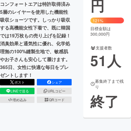
円
コンフォートエアは特許取得済み
まちづくり・地域活性化
5層のレイヤーを使用した機能性
吸収ショーツです。しっかり吸収
121%
する高機能女性下着で、既に韓国
目標金額は
CAMPFIRE for Social Good
CAMPFIRE Creation
300,000円
では19万枚もの売り上げを記録！
CAMPFIREふるさと納税
machi-ya
コミュニティ
消臭効果と通気性に優れ、化学処
支援者数
理無の100%縫製生地で、敏感肌
51
人
やお子さんも安心して履けます。
365日、女性に快適な毎日をプレ
ゼントします！
募集終了まで残
ポスト
シェア
り
LINEで送る
URLコピー
終了
埋め込み
QRコード