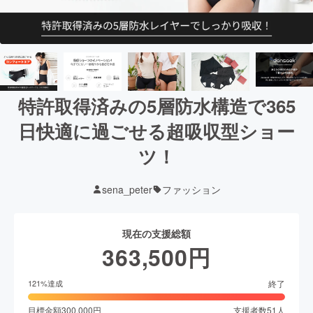
特許取得済みの5層防水構造で365
日快適に過ごせる超吸収型ショー
ツ！
sena_peter
ファッション
現在の支援総額
363,500
円
終了
121
%達成
目標金額
300,000
円
支援者数
51
人