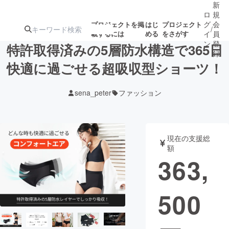
新
ロ
規
グ
会
プロジェクトを掲
はじ
プロジェクト
/
載するには
める
をさがす
イ
員
ン
登
特許取得済みの5層防水構造で365日
録
快適に過ごせる超吸収型ショーツ！
人気のプロ
注目のリ
注目の新着プロ
募集終了が近いプ
もうすぐ公開
sena_peter
ファッション
ジェクト
ターン
ジェクト
ロジェクト
されます
アート・写真
音楽
現在の支援総
額
363,
テクノロジー・ガジェット
ゲーム・サ
500
映像・映画
書籍・雑誌
ビジネス・起業
チャレンジ