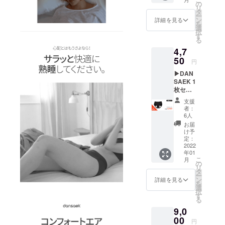
100個限
の
チャーを、
リ
定 内
タ
ー
日本の皆様
容：
ン
詳細を見る
を
ベー
選
にお届けし
択
シック/
す
ます。
る
ハイウ
4,7
エスト/
ライト1
50
ご支援いた
円
枚ずつ
だく大事な
▶︎DAN
＆使用
SAEK 1
説明書
サポーター
枚セッ
販売価
の皆様にス
ト 内
格
支援
容：お
ムーズな応
14,800
者：
好きな
円 割引
6人
対と配送を
ライン
価格
お届
心かけてい
のパン
7,400円
け予
ツ1枚＆
送料、
定：
きます。
使用説
2022
税込
ご質問やご
年01
明書 販
▷オプ
こ
月
意見などご
売価格
ション
の
リ
5,000円
サイ
タ
ざいました
ー
割引価
ズ：5種
ン
詳細を見る
ら、下にあ
を
格4,750
類(XS、
選
択
円 送
る緑のボタ
S、M、
す
る
料、税
L、XL)
ン「意見や
9,0
込 ▷オ
※ジャス
質問を送
プショ
00
トサイ
円