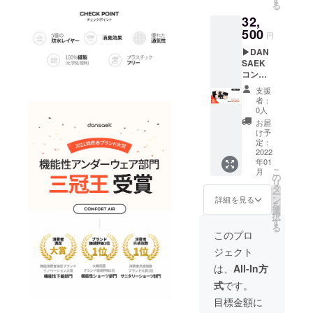
る
25,000
類(XS、
なりま
32,
円 割引
S、M、
す。
価格
500
L、XL)
円
17,500
※ジャス
▶︎DAN
円 送
トサイ
SAEK
料、税
ズがお
コン
込 ▷
すすめ
フォー
オプ
です。
支援
トエア
ション
カ
者：
10枚
ライ
ラー：2
0人
セット
ン：4種
色(ブ
お届
内容：
類(ライ
ラッ
け予
お好き
ト、
定：
ク、
なライ
2022
ベー
ベー
年01
ン2つの
シッ
ジュ) ※
こ
月
合計パ
ク、ハ
の
ドロー
リ
ンツ10
イウェ
タ
ズに関
ー
枚＆使
スト、
ン
して
詳細を見る
を
用説明
ドロー
選
は、ブ
択
書 販売
ズ) サイ
す
ラック
る
価格
ズ：5種
のみに
このプロ
50,000
類(XS、
なりま
ジェクト
円 割引
S、M、
す。
価格
L、XL)
は、
All-In方
32,500
※ジャス
式
です。
円 送
トサイ
料、税
ズがお
目標金額に
込 ▷
すすめ