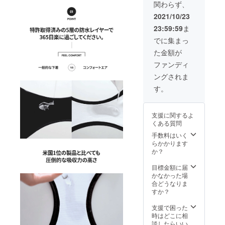
関わらず、
オプ
です。
ション
カ
2021/10/23
ライ
ラー：2
23:59:59
ま
ン：4種
色(ブ
類(ライ
ラッ
でに集まっ
ト、
ク、
た金額が
ベー
ベー
シッ
ジュ) ※
ファンディ
ク、ハ
ドロー
ングされま
イウェ
ズに関
スト、
して
す。
ドロー
は、ブ
ズ) サイ
ラック
ズ：5種
のみに
支援に関するよ
類(XS、
なりま
くある質問
S、M、
す。
L、XL)
手数料はいく
※ジャス
らかかります
トサイ
か？
ズがお
すすめ
目標金額に届
です。
かなかった場
カ
合どうなりま
ラー：2
すか？
色(ブ
ラッ
支援で困った
ク、
時はどこに相
ベー
談したらいい