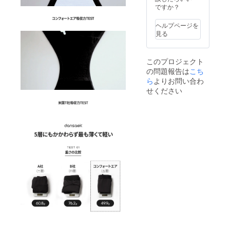
ジュ) ※
ですか？
ドロー
ズに関
ヘルプページを
して
見る
は、ブ
ラック
のみに
このプロジェクト
なりま
の問題報告は
こち
す。
ら
よりお問い合わ
せください