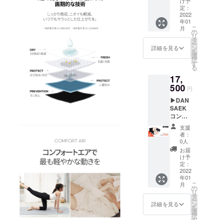
ズに関
け予
好きな
シッ
定：
して
ライン
2022
ク、ハ
は、ブ
年01
のパン
イウェ
ラック
こ
月
ツ3枚＆
スト、
の
のみに
リ
使用説
ドロー
タ
なりま
ー
明書 販
ズ) サイ
ン
す。
詳細を見る
を
売価格
ズ：5種
選
択
15,000
類(XS、
す
る
円 割引
S、M、
17,
価格
L、XL)
12,000
500
※ジャス
円
円 送
トサイ
▶︎DAN
料、税
ズがお
SAEK
込 ▷
すすめ
コン
オプ
です。
フォー
ション
カ
支援
トエア
ライ
ラー：2
者：
5枚セッ
ン：4種
色(ブ
0人
ト 内
類(ライ
ラッ
お届
容：お
ト、
ク、
け予
好きな
ベー
定：
ベー
ライン2
2022
シッ
ジュ) ※
年01
つの合
ク、ハ
ドロー
こ
月
計パン
イウェ
の
ズに関
リ
ツ5枚＆
スト、
タ
して
ー
使用説
ドロー
ン
は、ブ
詳細を見る
を
明書 販
ズ) サイ
選
ラック
択
売価格
ズ：5種
す
のみに