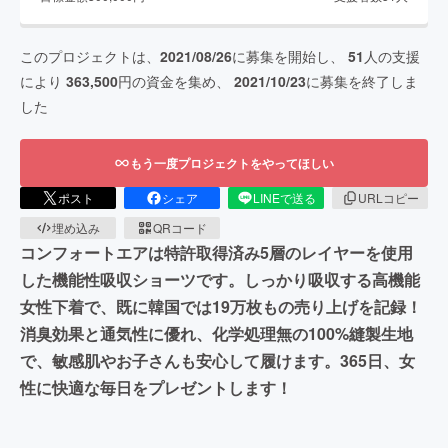
このプロジェクトは、
2021/08/26
に募集を開始し、
51
人の支援
により
363,500
円の資金を集め、
2021/10/23
に募集を終了しま
した
もう一度プロジェクトをやってほしい
ポスト
シェア
LINEで送る
URLコピー
埋め込み
QRコード
コンフォートエアは特許取得済み5層のレイヤーを使用
した機能性吸収ショーツです。しっかり吸収する高機能
女性下着で、既に韓国では19万枚もの売り上げを記録！
消臭効果と通気性に優れ、化学処理無の100%縫製生地
で、敏感肌やお子さんも安心して履けます。365日、女
性に快適な毎日をプレゼントします！