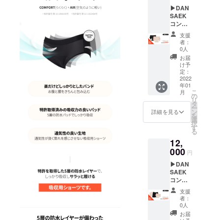
ン ライ
ズがお
る」からお
▶︎DAN
ン：4種
すすめ
問い合わせ
SAEK
類(ライ
です。
コン
ください！
ト、
カ
フォー
ベー
ラー：2
支援
トエア
シッ
色(ブ
者：
よろしくお
2枚セッ
ク、ハ
ラッ
0人
ト 内
イウェ
願いいたし
ク、
お届
容：お
スト、
ベー
け予
ます。
好きな
ドロー
定：
ジュ)
ライン
2022
ズ) サイ
年01
のパン
ズ：5種
こ
月
ツ2枚＆
類(XS、
の
リ
使用説
S、M、
タ
ー
明書 販
L、XL)
ン
詳細を見る
を
売価格
※ジャス
選
択
10,000
トサイ
す
る
円 割引
ズがお
12,
価格
すすめ
9,000円
000
です。
円
送料、
カ
▶︎DAN
税込
ラー：2
SAEK
▷オプ
色(ブ
コン
ション
ラッ
フォー
ライ
ク、
支援
トエア
ン：4種
ベー
者：
3枚セッ
類(ライ
ジュ) ※
0人
ト 内
ト、
ドロー
お届
容：お
ベー