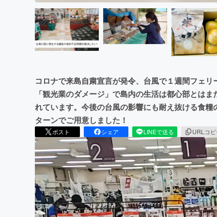
コロナで来島自粛宣言が発令、台風で１週間フェリ
「観光業のダメージ」で島内の生活は都心部とはま
れています。今後の台風の影響にも耐え抜ける食糧
ターンでご用意しました！
ポスト
シェア
LINEで送る
URLコ