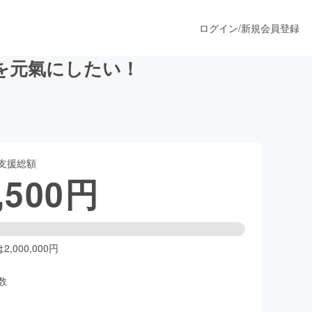
ログイン
/
新規会員登録
を元氣にしたい！
うすぐ公開されます
支援総額
プロダクト
,500
円
ファッション
スポーツ
,000,000円
数
ア
ソーシャルグッド
人