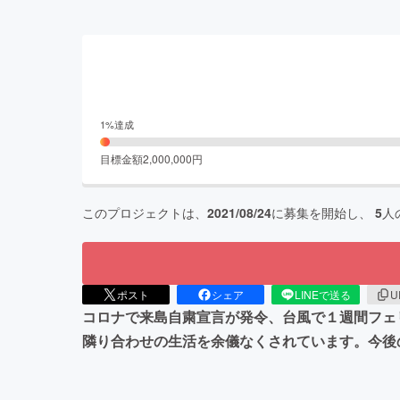
1
%達成
目標金額
2,000,000
円
このプロジェクトは、
2021/08/24
に募集を開始し、
5
人
ポスト
シェア
LINEで送る
U
コロナで来島自粛宣言が発令、台風で１週間フェ
隣り合わせの生活を余儀なくされています。今後