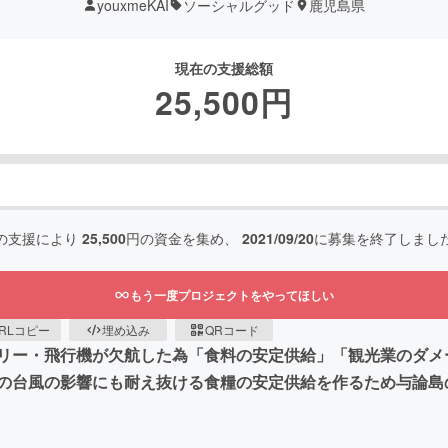
youxmeKAI
ソーシャルグッド
鹿児島県
現在の支援総額
25,500
円
の支援により
25,500
円の資金を集め、
2021/09/20
に募集を終了しまし
もう一度プロジェクトをやってほしい
RLコピー
埋め込み
QRコード
リー・飛行機が欠航した為「食料の安定供給」「観光業のダメ
の台風の影響にも耐え抜ける食糧の安定供給を作るため与論島