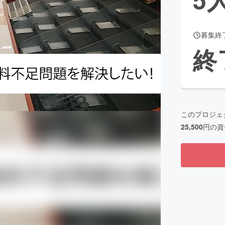
募集終
CAMPFIRE for Social Good
CAMPFIRE Creation
終
CAMPFIREふるさと納税
machi-ya
コミュニティ
このプロジェ
25,500
円の資