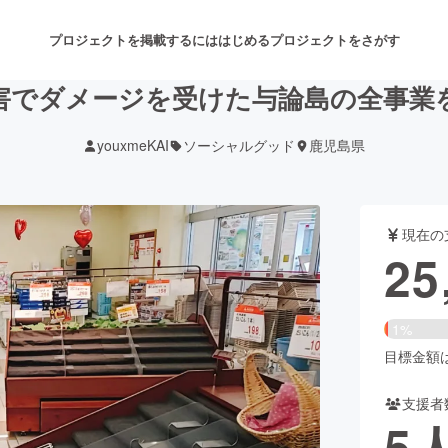
プロジェクトを掲載するには
はじめる
プロジェクトをさがす
害でダメージを受けた与論島の全事業
youxmeKAI
ソーシャルグッド
鹿児島県
注目のリターン
注目の新着プロジェクト
募集終了が近いプロジェクト
も
現在の
音楽
舞台・パフォーマンス
25
ゲーム・サービス開発
フード・飲食店
1%
書籍・雑誌出版
アニメ・漫画
目標金額は2
支援者
チャレンジ
ビューティー・ヘルスケ
5