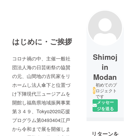
はじめに・ご挨拶
Shimoj
コロナ禍の中、主催一般社
in
団法人海の日芸術祭の協賛
Modan
の元、山間地の古民家をリ
ホームし法人傘下と位置づ
初めてのプ
ロジェクト
け下陣現代三ュージアムを
です
開館し福島県地域振興事業
メッセー
ジを送る
第３４９、Tokyo2020応援
プログラム第0493404江戸
から令和まで展を開催しま
リターンを