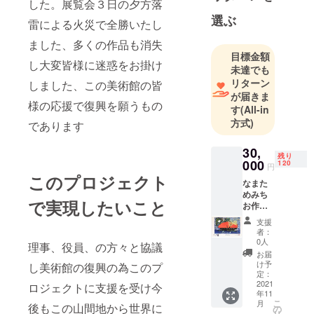
した。展覧会３日の夕方落
選ぶ
雷による火災で全勝いたし
ました、多くの作品も消失
目標金額
し大変皆様に迷惑をお掛け
未達でも
リターン
しました、この美術館の皆
が届きま
様の応援で復興を願うもの
す
(All-in
方式)
であります
30,
残り
000
120
円
このプロジェクト
なまた
めみち
で実現したいこと
お作
品 幸
支援
福の赤
者：
い屋
0人
理事、役員、の方々と協議
根 版
お届
画シル
け予
し美術館の復興の為このプ
クスク
定：
リーン
2021
ロジェクトに支援を受け今
年11
（東京
こ
月
後もこの山間地から世界に
オリン
の