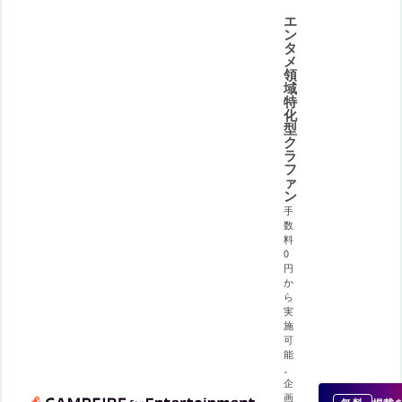
エ
ン
タ
メ
領
域
特
化
型
ク
ラ
フ
ァ
ン
手
数
料
0
円
か
ら
実
施
可
能
。
企
画