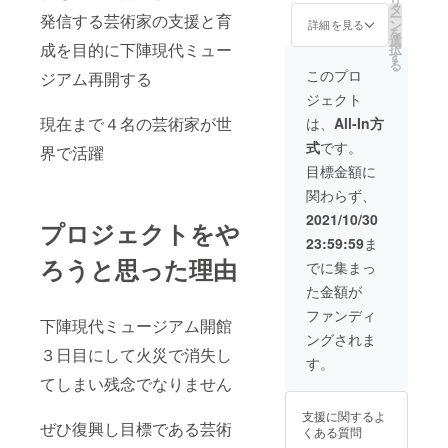
リ
ピック
タ
ー
発信する芸術家の支援と育
記念作
ン
詳細を見る
を
品）３
選
成を目的に下陣現代ミュー
択
０x４０
す
る
cm 額入
このプロ
ジアム再開する
り、本
ジェクト
人サイ
ン、送
現在まで４名の芸術家が世
は、
All-In方
料込
式
です。
み 有
界で活躍
名百貨
目標金額に
店
関わらず、
¥55,000
円作品
2021/10/30
プロジェクトをや
です、
23:59:59
ま
復興特
ろうと思った理由
別価格
でに集まっ
¥30,000
た金額が
（税
込、
ファンディ
下陣現代ミュージアム開館
額、送
ングされま
料込）
３日目にして火災で消失し
す。
てしまい残念でなりません
支援に関するよ
ぜひ復興し目標である芸術
くある質問