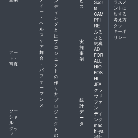
ン
ビ
ラスメ
Spor
ィ
デ
ス
ントに
ts
ー
ィ
対する
CAM
・
ン
考え方
PFI
ヘ
グ
クッ
RE
ル
と
キーポ
ふる
ス
は
リシー
さと
ケ
プ
実
納税
ア
ロ
施
AD
アー
舞
ジ
事
FOR
ト・
台
ェ
例
ALL
写真
・
ク
HIO
パ
ト
KOS
フ
の
HI
ォ
作
JFA
ー
り
クラ
マ
方
ウド
ン
プ
統
ファ
ス
ロ
計
ン
ソー
ジ
デ
ディ
シャ
ェ
ー
ング
ル
ク
タ
mac
グッ
ト
hi-ya
ド
の
補助