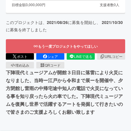
目標金額
3,000,000
円
支援者数
0
人
このプロジェクトは、
2021/08/26
に募集を開始し、
2021/10/30
に募集を終了しました
もう一度プロジェクトをやってほしい
ポスト
シェア
LINEで送る
URLコピー
埋め込み
QRコード
下陣現代ミュージアムが開館３日目に落雷により火災に
なりました、当時ー江戸から令和まで展ーを開催中、夕
方閉館し雷雨の中帰宅途中知人の電話で火災になってい
る事を知り戻ったら火の車でした。下陣現代ミュージア
ムを復興し世界で活躍するアートを発掘して行きたいの
で皆さまのご支援よろしくお願い致します