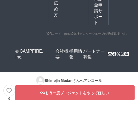
広
金申
め
請サ
方
ポー
ト
「QRコード」は株式会社デンソーウェーブの登録商標です。
© CAMPFIRE,
会社概
採用情
パートナー
Inc.
要
報
募集
Shimojin Modan
さんへアンコール
もう一度プロジェクトをやってほしい
0