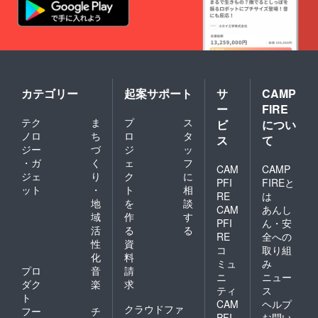
カテゴリー
起案サポート
サ
CAMP
ー
FIRE
テク
ま
プ
ス
ビ
につい
ノロ
ち
ロ
タ
ス
て
ジー
づ
ジ
ッ
・ガ
く
ェ
フ
CAM
CAMP
ジェ
り
ク
に
PFI
FIREと
ット
・
ト
相
RE
は
地
を
談
CAM
あんし
域
作
す
PFI
ん・安
活
る
る
RE
全への
性
資
コ
取り組
化
料
ミュ
み
プロ
音
請
ニ
ニュー
ダク
楽
求
ティ
ス
ト
CAM
ヘルプ
クラウドファ
フー
チ
PFI
お問い