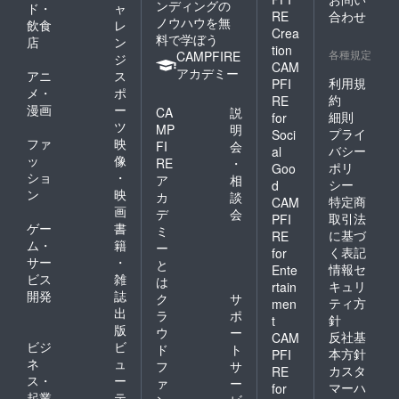
ンディングの
ド・
ャ
RE
合わせ
ノウハウを無
飲食
レ
Crea
料で学ぼう
店
ン
tion
各種規定
CAMPFIRE
ジ
CAM
アカデミー
アニ
ス
利用規
PFI
メ・
ポ
約
RE
漫画
ー
CA
説
細則
for
ツ
MP
明
プライ
Soci
ファ
映
FI
会
バシー
al
ッ
像
RE
・
ポリ
Goo
ショ
・
ア
相
シー
d
ン
映
カ
談
特定商
CAM
画
デ
会
取引法
PFI
ゲー
書
ミ
に基づ
RE
ム・
籍
ー
く表記
for
サー
・
と
情報セ
Ente
ビス
雑
は
キュリ
rtain
開発
誌
ク
サ
ティ方
men
出
ラ
ポ
針
t
版
ウ
ー
反社基
CAM
ビジ
ビ
ド
ト
本方針
PFI
ネ
ュ
フ
サ
カスタ
RE
ス・
ー
ァ
ー
マーハ
for
起業
テ