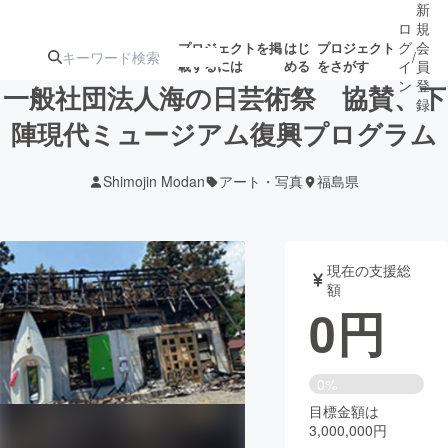
新
ロ
規
グ
会
プロジェクトを掲
はじ
プロジェクト
/
載するには
める
をさがす
イ
員
ン
登
一般社団法人海の日芸術祭 協賛、下
録
陣現代ミュージアム復興プログラム
人気のプロ
注目のリ
注目の新着プロ
募集終了が近いプ
もうすぐ公開
Shimojin Modan
アート・写真
福島県
ジェクト
ターン
ジェクト
ロジェクト
されます
アート・写真
音楽
現在の支援総
額
0
円
テクノロジー・ガジェット
ゲーム・サ
映像・映画
書籍・雑誌
0%
目標金額は
3,000,000円
ビジネス・起業
チャレンジ