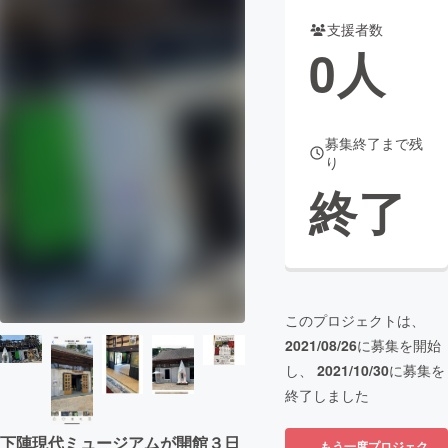
支援者数
まちづくり・地域活性化
0
人
CAMPFIRE for Social Good
CAMPFIRE Creation
CAMPFIREふるさと納税
machi-ya
コミュニティ
募集終了まで残
り
終了
このプロジェクトは、
2021/08/26
に募集を開始
し、
2021/10/30
に募集を
終了しました
下陣現代ミュージアムが開館３日
もう一度プロジェク