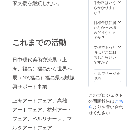
家支援を継続したい。
手数料はいく
らかかります
か？
目標金額に届
かなかった場
合どうなりま
すか？
これまでの活動
支援で困った
時はどこに相
談したらいい
日中現代美術交流展（上
ですか？
海、福島）福島から世界へ
ヘルプページを
展（NY,福島）福島県地域振
見る
興サポート事業
このプロジェクト
上海アートフェア、高雄
の問題報告は
こち
ら
よりお問い合わ
アートフェア、杭州アート
せください
フェア、ベルリナーレ、マ
ルタアートフェア