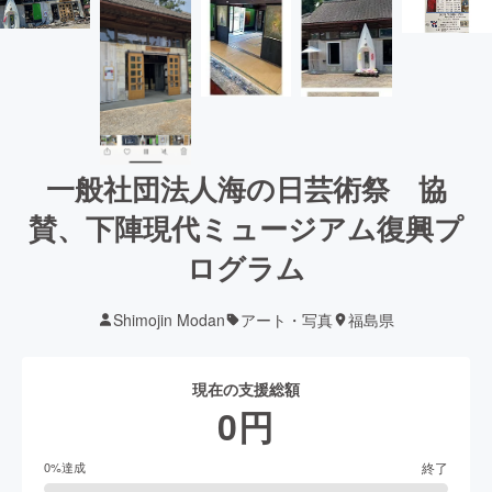
一般社団法人海の日芸術祭 協
賛、下陣現代ミュージアム復興プ
ログラム
Shimojin Modan
アート・写真
福島県
現在の支援総額
0
円
終了
0
%達成