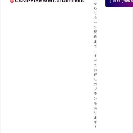
掲載
無料
か
ら
リ
タ
ー
ン
配
送
ま
で
、
す
べ
て
お
任
せ
の
プ
ラ
ン
も
あ
り
ま
す
！