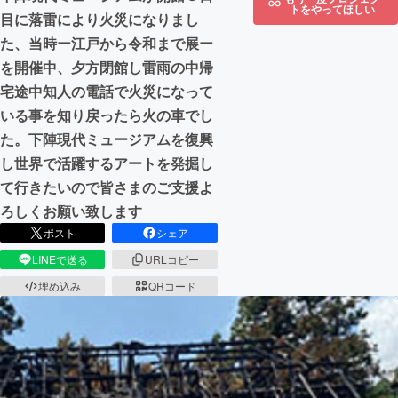
トをやってほしい
目に落雷により火災になりまし
た、当時ー江戸から令和まで展ー
を開催中、夕方閉館し雷雨の中帰
宅途中知人の電話で火災になって
いる事を知り戻ったら火の車でし
た。下陣現代ミュージアムを復興
し世界で活躍するアートを発掘し
て行きたいので皆さまのご支援よ
ろしくお願い致します
ポスト
シェア
LINEで送る
URLコピー
埋め込み
QRコード