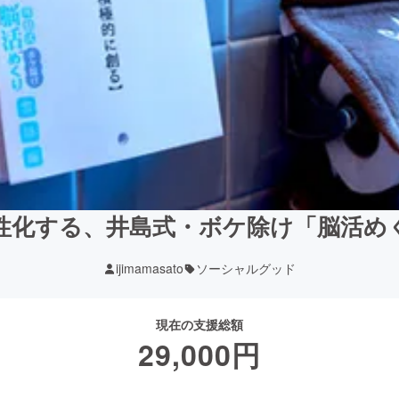
性化する、井島式・ボケ除け「脳活め
ijimamasato
ソーシャルグッド
現在の支援総額
29,000
円