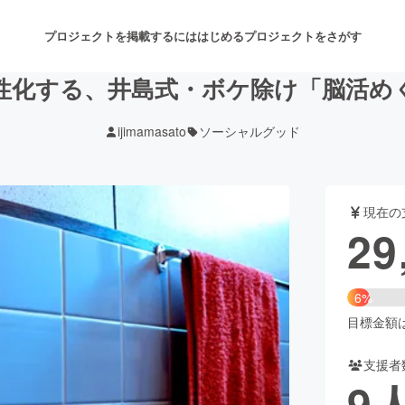
プロジェクトを掲載するには
はじめる
プロジェクトをさがす
性化する、井島式・ボケ除け「脳活め
ijimamasato
ソーシャルグッド
注目のリターン
注目の新着プロジェクト
募集終了が近いプロジェクト
も
現在の
音楽
舞台・パフォーマンス
29
ゲーム・サービス開発
フード・飲食店
6%
書籍・雑誌出版
アニメ・漫画
目標金額は4
支援者
チャレンジ
ビューティー・ヘルスケ
9