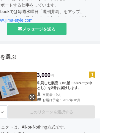
サポートする仕事をしています。
cebookでは毎週水曜日「週刊井島」をアップ。
ッチコピーで構成しているfacebookページ「井島
ww.ijima-style.com
ト自由律」も週一で発信しています。
メッセージを送る
を選ぶ
3,000
円
印刷した製品（B6版・68ページ中
とじ）を2冊お届けします。
支援者：9人
お届け予定：2017年12月
このリターンを選択する
る
クトは、All-or-Nothing方式です。