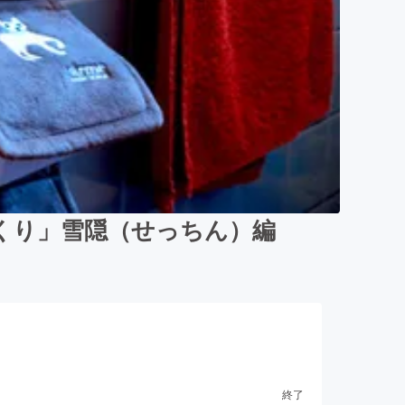
くり」雪隠（せっちん）編
終了