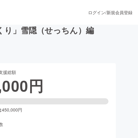
ログイン
/
新規会員登録
くり」雪隠（せっちん）編
うすぐ公開されます
支援総額
プロダクト
,000
円
ファッション
スポーツ
50,000円
数
ア
ソーシャルグッド
人