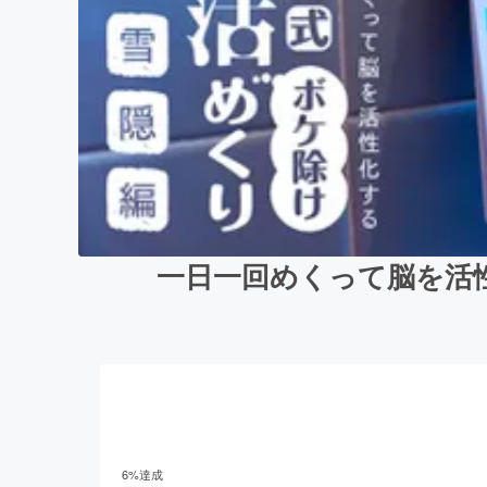
一日一回めくって脳を活
6
%達成