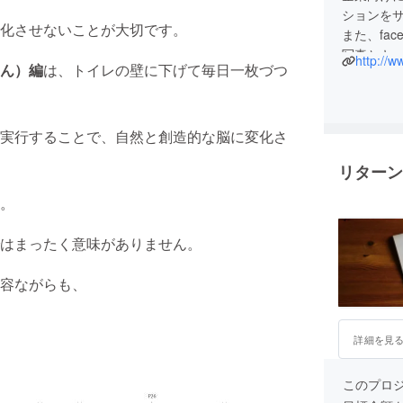
ションを
化させないことが大切です。
また、fa
写真とキャ
http://w
ん）編
は、トイレの壁に下げて毎日一枚づつ
式・フォ
実行することで、自然と創造的な脳に変化さ
リターン
。
はまったく意味がありません。
容ながらも、
詳細を見
このプロジェ