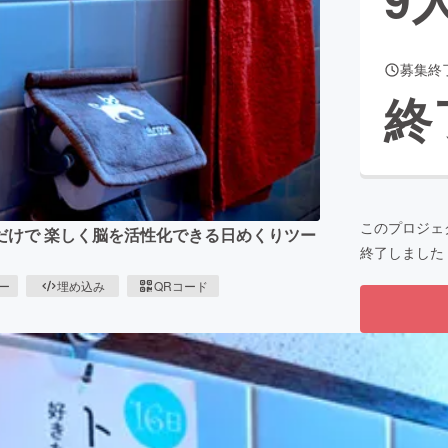
募集終
CAMPFIRE for Social Good
CAMPFIRE Creation
終
CAMPFIREふるさと納税
machi-ya
コミュニティ
このプロジェ
だけで 楽しく脳を活性化できる日めくりツー
終了しました
ピー
埋め込み
QRコード