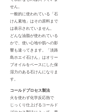
本古来
から生
せん。
息する
日本ミ
一般的に使われている「石
ツバチ
けん素地」はその原料まで
から採
れる、
は表示されていません。
市場に
はなか
どんな油脂が使われている
なか出
まわら
かで、使い心地や肌への影
ない希
少なは
響も違ってきます。「淡路
ちみつ
です。
島ホエイ石けん」はオリー
※金額は
ブオイルをベースにした保
すべて
税込み
湿力のある石けんになりま
です。
す。
コールドプロセス製法
火を使わず化学反応熱で
じっくり仕上げるコールド
プロセス製法によって、素