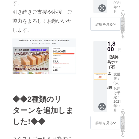
す。
(柄おま
2021
JAMHA認定
年11
かせ)
引き続きご支援や応援、ご
こ
ハーバルセ
月
の
リ
ラピスト
タ
協力をよろしくお願いいた
ー
ン
詳細を見る
元大阪医療
を
選
します。
択
技術学園専
す
る
門学校講師
1,8
00
円
【淡路
島ホエ
イ石け
ん 1個
支援
(1320円
者：
相当)】
9人
+ 送料
お届
620円
け予
◆◆2種類のリ
計1940
定：
円相当
2021
年11
・淡路
ターンを追加しま
こ
月
島ホエ
の
リ
イ石け
タ
した!◆◆
ー
ん 70g
ン
詳細を見る
を
1個
選
択
「飲む
す
る
点滴」
ネクストゴールを目指すに