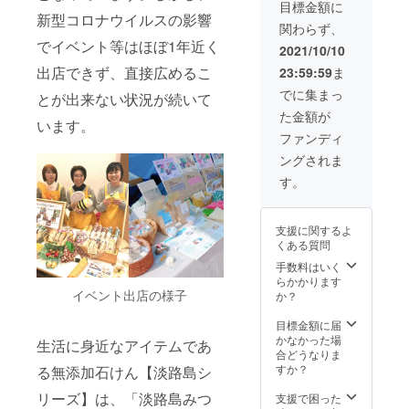
ヒー
いでく
い心地
の日時
目標金額に
トラス
モング
油をブ
ジャム
新型コロナウイルスの影響
ださ
はさっ
に応じ
シー
ラス油
関わらず、
レンド
(680円
い。 ・
ぱりし
ます。
ダー木
上手な
した爽
でイベント等はほぼ1年近く
相当)
水気を
ている
・淡路
2021/10/10
油、レ
使い方 :
やかな
+ 送料
拭き取
のに、
島ホエ
モング
製法の
出店できず、直接広めるこ
23:59:59
ま
柑橘系
620円
り自然
しっと
イ石け
ラス油
特性か
の香
計 6750
乾燥さ
り感し
ん(化粧
でに集まっ
上手な
とが出来ない状況が続いて
ら天然
り。 成
円相当
せて、
た洗い
石鹸)
使い方 :
の保湿
た金額が
分 : オ
ホエイ
保管し
上が
70g 1
います。
製法の
成分グ
リーブ
石けん
てくだ
り。 天
個 「飲
ファンディ
特性か
リセリ
果実
と、石
さい。
然の精
む点
ら天然
ンを多
ングされま
油、
けんの
・レモ
油をブ
滴」と
の保湿
く含む
水、
材料で
ン等の
レンド
言われ
す。
成分グ
石鹸で
パーム
使用し
酸性の
した、
る栄養
リセリ
す。 ご
油、ヒ
ている
もの、
ほんの
素たっ
ンを多
使用後
マワリ
食品な
油分の
りやさ
ぷりの
く含む
は水切
支援に関するよ
油、コ
どを
強いも
しいフ
ホエイ
石鹸で
りの良
くある質問
メヌカ
セット
のには
ローラ
を使っ
す。 ご
い石鹸
油、水
にして
使用し
ルウッ
手数料はいく
た無添
使用後
置きで
酸化
お届け
ないで
ドの香
らかかります
加石け
は水切
保管し
Na、海
しま
イベント出店の様子
くださ
り。 成
か？
んで
りの良
て頂く
塩、ラ
す。 ・
い。 ・
分:オ
す。 お
い石鹸
と長持
ベン
淡路島
電子レ
リーブ
目標金額に届
肌にう
置きで
ちいた
ダー
ホエイ
ンジ・
果実
かなかった場
れしい
保管し
生活に身近なアイテムであ
しま
油、
石けん
食洗
油、ホ
合どうなりま
成分が
て頂く
す。 ・
ローズ
(化粧石
機・高
エイ、
すか？
る無添加石けん【淡路島シ
豊富
と長持
ローズ
マリー
鹸)
温にな
パーム
で、使
ちいた
バスソ
油、コ
70g 2
リーズ】は、「淡路島みつ
るもの
油、ヤ
支援で困った
い心地
しま
ルト
ウスイ