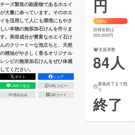
円
チーズ製造の副産物であるホエイ
まちづくり・地域活性化
が大量に余っています。そのホエ
イを活用して人にも環境にもやさ
125%
しい本物の無添加石けんを作りま
目標金額は
CAMPFIRE for Social Good
CAMPFIRE Creation
300,000円
す。美容成分が豊富なホエイ石け
CAMPFIREふるさと納税
machi-ya
コミュニティ
んのクリーミーな泡立ちと、天然
支援者数
の精油がやさしく香るオリジナル
84
人
レシピの無添加石けんをぜひ体感
してください。
ポスト
シェア
募集終了まで残
LINEで送る
URLコピー
り
埋め込み
QRコード
終了