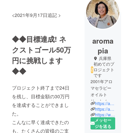
<2021年9月17日追記 >
◆◆目標達成! ネ
aroma
クストゴール50万
pia
円に挑戦します
兵庫県
初めてのプ
◆◆
ロジェクト
です
2001年アロ
プロジェクト終了まで24日
マセラピー
オイルト
を残し、目標金額の30万円
リートメン
https://aromapia.jp/
を達成することができまし
トとリフレ
https://aromapia.stores.jp/
た。
クソロジー
https://www.instagram.com/awajibeewrap/
メッセー
のサロン
こんなに早く達成できたの
ジを送る
「アロマピ
も、たくさんの皆様のご支