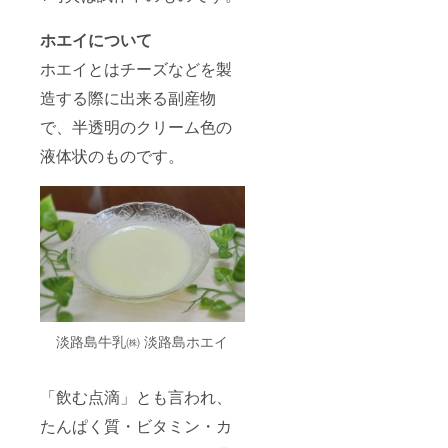
分その
年)
まま
5g×10
に。 原
袋 2
ホエイについて
材料名
個
海水
ホエイとはチーズなどを製
1,782円
（淡路
※金額は
造する際に出来る副産物
島） 製
すべて
造方法
税込み
で、半透明のクリーム色の
逆浸透
です。
膜、平
液体状のものです。
釜 ・直
射日
光・高
温多湿
の場所
を避
け、常
温で保
存して
くださ
い。 ・
鉄釜で
淡路島牛乳㈱ 淡路島ホエイ
煮あげ
るた
め、ま
「飲む点滴」とも言われ、
れに黒
い粒子
たんぱく質・ビタミン・カ
や茶色