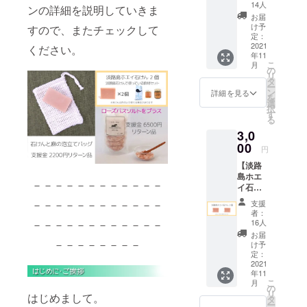
相当) +
たっぷ
した、
14人
ンの詳細を説明していきま
淡路島
りのホ
ほんの
お届
みつば
エイを
りやさ
け予
すので、またチェックして
ちラッ
使った
定：
しいフ
プ(864
2021
無添加
ください。
ローラ
年11
円相
石けん
ルウッ
こ
月
当)】+
です。
の
ドの香
リ
送料620
お肌に
タ
り。 成
ー
円 計
うれし
ン
分:オ
詳細を見る
を
2804円
い成分
選
リーブ
択
相当 ・
が豊富
す
果実
る
淡路島
で、使
油、ホ
3,0
ホエイ
い心地
エイ、
石け
00
はさっ
パーム
円
ん 70g
ぱりし
油、ヤ
【淡路
1個
ている
シ油、
島ホエ
「飲む
のに、
コメヌ
－－－－－－－－－－－－
イ石け
点滴」
しっと
カ油、
ん 2個
と言わ
り感し
水酸化
－－－－－－－－－－－－
支援
(2640円
れる栄
た洗い
Na、ヒ
者：
相当)】
養素
－－－－－－－－－－－－
上が
16人
マシ
＋ 送料
たっぷ
り。 天
油、
お届
620円
－－－－－－－－
りのホ
然の精
け予
水、カ
計3260
エイを
定：
油をブ
オリ
円相当
2021
使った
レンド
ン、ラ
年11
・淡路
無添加
した、
ベン
こ
月
島ホエ
石けん
の
ほんの
ダー
リ
はじめまして。
イ石け
です。
タ
りやさ
油、ア
ー