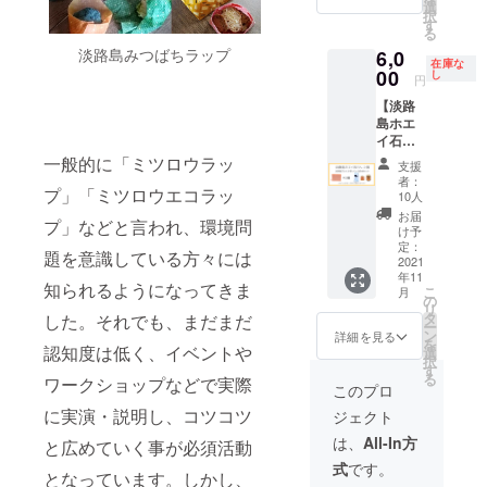
ル 綿
料740円
て施術
選
した、
時はご
ローラ
をお止
択
Na、ヤ
100％
相当 計
いたし
す
ほんの
希望に
ルウッ
めくだ
る
ギ乳、
(柄・色
35491
ます。
りやさ
応じま
ドの香
さい。
シア
淡路島みつばちラップ
6,0
はおま
円相当
アロマ
しいフ
す。
り。 成
在庫な
防腐剤
脂、ハ
かせ)
・淡路
00
ピアに
し
ローラ
円
分:オ
などの
チミツ
柄は銅
島ホエ
お越し
ルウッ
リーブ
品質安
・淡路
【淡路
鐸柄と
イ石け
いただ
ドの香
果実
定剤・
島塩石
島ホエ
玉ねぎ
ん(化粧
ける
り。 成
油、ホ
香料な
けん(化
イ石け
柄があ
石鹸)
方。 ・
分:オ
エイ、
ど添加
粧石
ん 2個
りま
70g
一般的に「ミツロウラッ
施術時
リーブ
支援
パーム
せず自
鹸)
(2640円
す。
10個
間100
果実
者：
油、ヤ
然乾燥
70g 1
プ」「ミツロウエコラッ
相当)
【使用
「飲む
分 施
10人
油、ホ
シ油、
仕上げ
個 淡路
+ 自凝
上のご
点滴」
術後 特
エイ、
お届
コメヌ
のた
プ」などと言われ、環境問
島のこ
雫塩
注意】
と言わ
製ドリ
け予
パーム
カ油、
め、 色
だわっ
（おの
・手や
れる栄
定：
ンク又
油、ヤ
題を意識している方々には
水酸化
や形が
た製法
ころし
2021
スポン
養素
はハー
シ油、
Na、ヒ
異なる
で作ら
年11
ずくし
ジでや
たっぷ
ブ
コメヌ
知られるようになってきま
マシ
こ
場合が
月
れた自
お）
さしく
りのホ
の
ティー
カ油、
油、
リ
ありま
凝雫塩
(650円
水洗い
エイを
タ
した。それでも、まだまだ
でゆっ
水酸化
水、カ
ー
すが使
(おのこ
相当)
しま
使った
ン
くり
詳細を見る
Na、ヒ
オリ
を
用上問
ろしず
+ 日本
認知度は低く、イベントや
しょ
無添加
選
と。 ・
マシ
ン、ラ
択
題あり
くしお)
ミツバ
う。 ・
石けん
す
リター
油、
ベン
る
ませ
ワークショップなどで実際
使用。
チはち
ふきん
です。
ンは11
このプロ
水、カ
ダー
ん。 ※
さっぱ
みつ
のよう
お肌に
月に
オリ
油、ア
に実演・説明し、コツコツ
金額は
ジェクト
りとし
(2160円
に揉ん
うれし
なって
ン、ラ
トラス
すべて
た洗い
相当)
だり
い成分
おりま
は、
All-In方
ベン
と広めていく事が必須活動
シー
税込み
上が
+ 淡路
絞った
が豊富
すが、
ダー
ダー木
です。
式
です。
り。天
島コー
りしな
で、使
ご希望
となっています。しかし、
油、ア
油、レ
然の精