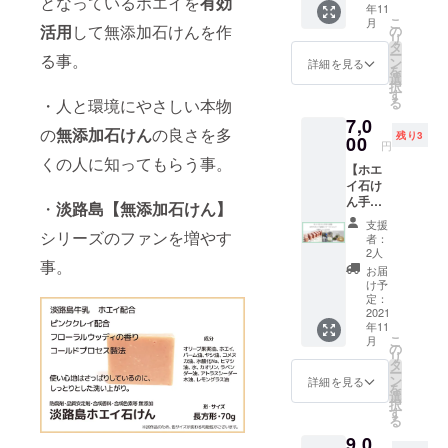
となっているホエイを
有効
油、
ら天然
お肌に
ありま
年11
(770円
れしい
ほんの
ローズ
の保湿
合わな
こ
すが使
月
相当)
活用
して無添加石けんを作
成分が
の
りやさ
マリー
成分グ
い場
リ
用上問
+ 自凝
豊富
タ
しいフ
油、コ
リセリ
合、お
ー
題あり
る事。
雫塩
で、使
ン
ローラ
詳細を見る
ウスイ
ンを多
肌に異
を
ませ
（おの
い心地
選
ルウッ
ガヤ油
く含む
常のあ
択
ん。 ※
ころし
はさっ
す
ドの香
上手な
石鹸で
る場合
る
・人と環境にやさしい本物
金額は
ずくし
ぱりし
り。 成
使い方 :
す。 ご
は使用
すべて
7,0
お）
ている
分:オ
製法の
使用後
の
無添加石けん
の良さを多
をお止
税込み
残り3
(650円
00
のに、
リーブ
特性か
円
は水切
めくだ
価格で
相当)
しっと
果実
くの人に知ってもらう事。
ら天然
りの良
さい。
す。
【ホエ
+ 日本
りとし
油、ホ
の保湿
い石鹸
防腐剤
イ石け
ミツバ
た洗い
エイ、
成分グ
置きで
などの
ん手作
チはち
上が
・
淡路島【無添加石けん】
パーム
リセリ
保管し
品質安
り体験
みつ
り。 天
油、ヤ
ンを多
支援
て頂く
定剤・
＋ 手作
シリーズのファンを増やす
(2160円
然の精
シ油、
者：
く含む
と長持
香料な
りホエ
相当)
油をブ
2人
コメヌ
石鹸で
ちいた
ど添加
事。
イ化粧
+ 淡路
レンド
カ油、
お届
す。 ご
しま
せず自
水 ワー
島コー
した、
け予
水酸化
使用後
す。 ご
然乾燥
ク
ヒー
定：
ほんの
Na、ヒ
は水切
使用上
仕上げ
ショッ
2021
ジャム
りやさ
マシ
りの良
の注意 :
のた
年11
プ
(680円
しいフ
油、
い石鹸
お肌に
こ
め、 色
月
(7180円
相当)
の
ローラ
水、カ
置きで
合わな
リ
や形が
相当) 特
+ 送料
タ
ルウッ
オリ
保管し
い場
ー
異なる
製ドリ
620円
ン
ドの香
詳細を見る
ン、ラ
て頂く
合、お
を
場合が
ンク付
計 7520
選
り。 成
ベン
と長持
肌に異
択
ありま
き】 +
円相当
す
分:オ
ダー
ちいた
常のあ
る
すが使
送料620
ホエイ
リーブ
油、ア
しま
る場合
用上問
9,0
円 計
石けん
果実
トラス