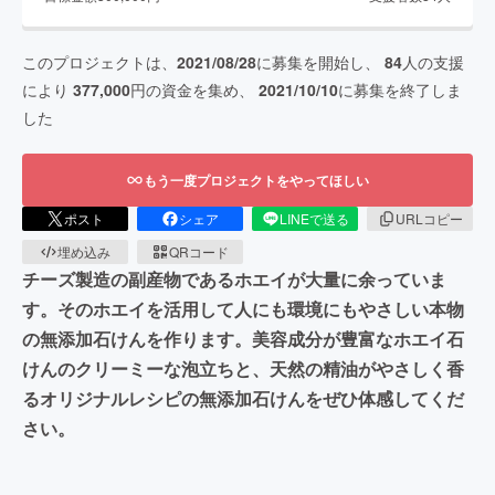
このプロジェクトは、
2021/08/28
に募集を開始し、
84
人の支援
により
377,000
円の資金を集め、
2021/10/10
に募集を終了しま
した
もう一度プロジェクトをやってほしい
ポスト
シェア
LINEで送る
URLコピー
埋め込み
QRコード
チーズ製造の副産物であるホエイが大量に余っていま
す。そのホエイを活用して人にも環境にもやさしい本物
の無添加石けんを作ります。美容成分が豊富なホエイ石
けんのクリーミーな泡立ちと、天然の精油がやさしく香
るオリジナルレシピの無添加石けんをぜひ体感してくだ
さい。