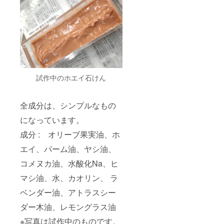
法 常
レモン
温（開
味 (賞味
栓後は
期限 1
後は必
年)
ず10℃
42g（1
以下の
粒約
冷蔵庫
3.5g×12
で保存
粒）2
してく
個 960
ださ
円 わか
試作中のホエイ石けん
い。）
め麺 (賞
・自凝
味期限
雫塩
4ヵ
全成分は、シンプルなもの
（おの
月) 総
ころし
重量
になっています。
ずくし
378g（
お）
めん
成分 : オリーブ果実油、ホ
170g
66g×3
じっく
食、つ
エイ、パーム油、ヤシ油、
りと40
ゆ
時間ほ
60ml×3
コメヌカ油、水酸化Na、ヒ
ど薪を
袋）2
マシ油、水、カオリン、 ラ
用いて
個
煮上げ
2,160円
ベンダー油、アトラスシー
たこだ
玉ねぎ
わりの
スープ
ダー木油、レモングラス油
逸品。
(賞味期
海の成
限 1
※写真は試作中のものです。