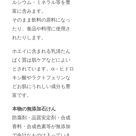
い粒子
ルシウム・ミネラル等を豊
がある
富に含みます。
場合が
ござい
そのまま飲料の原料になっ
ます。
・湿っ
たり、食品や料理に使用さ
て使い
にくい
れたりします。
場合に
はフラ
イパン
ホエイに含まれる乳清たん
などで
軽く炒
ぱく質は肌ケアなどによい
るか、
とされています。α－ヒドロ
天日で
干して
キシ酸やラクトフェリンな
お使い
くださ
どお肌にうれしい成分も豊
い。 ・
淡路島
富です。
産 日
本ミツ
バチは
本物の無添加石けん
ちみつ
防腐剤・品質安定剤・合成
(賞味期
限 約２
香料・合成色素等が無添加
年)
115g 日
で余計なものは入っていま