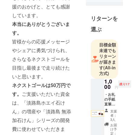
ア」をオー
援のおかげと、とても感謝
プン
2017年4月に
しています。
リターンを
淡路島晴
本当にありがとうございま
海ヶ丘に移
選ぶ
す。
転
皆様からの応援メッセージ
目標金額
アロマピア
やシェアに勇気づけられ、
未達でも
代表 兵庫
リターン
さらなるネクストゴールを
つげこ
が届きま
AEAJ認定ア
目指し最後まで走り続けた
す
(All-in
方式)
ロマテラ
いと思います。
ピーインス
1,0
ネクストゴールは50万円で
残り17
00
トラクター
円
す。
ご支援いただいた資金
AEAJ認定ア
・お礼
の手紙
ロマセラピ
は、「淡路島ホエイ石け
直筆で
スト
お送り
ん」の増産や「淡路島 無添
支援
JHTA認定
しま
者：
す。 ・
加石けん」シリーズの開発
ジャパニッ
3人
オリジ
お届
シュヘッド
費に使わせていただきま
ナル
け予
セラピスト
バッジ
定：