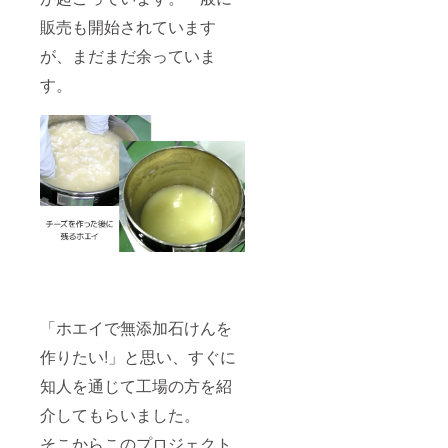
ベン
すが品
コー
石鹸で
1人
コー
ん。 ※
ダー
質には
ヒー
す。 ご
前）
販売も開始されています
ヒー ア
金額は
油、ア
問題ご
ジャム
使用後
648円
レル
すべて
トラス
ざいま
(賞味期
が、まだまだ余っていま
は水切
しらす
ギー物
税込み
シー
せん。
限 90日)
りの良
のア
質 乳
です。
ダー木
す。
※金額は
154g 2
い石鹸
ヒー
成分
油、レ
すべて
個
置きで
ジョ (賞
保存方
モング
税込み
1,360円
保管し
味期限
法 常
ラス油
です。
オニオ
て頂く
6ヵ
温（開
上手な
ン島カ
と長持
月)
栓後は
使い方 :
レー (賞
ちいた
110g
後は必
製法の
味期限
しま
734円
ず10℃
特性か
2年)
す。 ご
玉ねぎ
以下で
ら天然
160g（
使用上
ドレッ
保存）
の保湿
1人前）
の注意 :
シング
・自凝
成分グ
3種 × 各
お肌に
(賞味期
雫塩
リセリ
1個
合わな
限 1
（おの
ンを多
1,944円
い場
年)
ころし
く含む
真鯛の
合、お
200ml
ずくし
石鹸で
アヒー
肌に異
723円
お）
す。 ご
ジョ
「ホエイで無添加石けんを
常のあ
あわじ
170g
使用後
110g
る場合
しまの
じっく
は水切
作りたい!」と思い、すぐに
734円
は使用
あめ塩
りと40
りの良
たこの
をお止
レモン
時間ほ
知人を通じて工場の方を紹
い石鹸
アヒー
めくだ
味 (賞味
ど薪を
置きで
ジョ
さい。
期限 1
用いて
介してもらいました。
保管し
110g
防腐剤
年)
煮上げ
て頂く
810円
などの
42g（1
そこからこのプロジェクト
たこだ