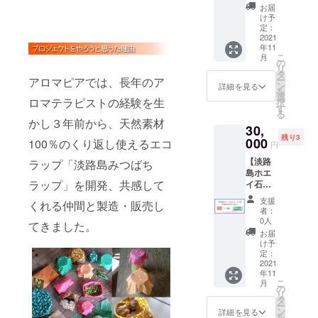
ありま
イズ
シャル
言われ
ロマピ
ホエイ
お届
の保湿
したオ
すが使
(旧) 約
60分 ＋
る栄養
アにお
け予
を使っ
成分グ
リジナ
用上問
１２×１
リフレ
素たっ
定：
越しい
た無添
リセリ
ルレシ
題あり
４cm
ク40分
2021
ぷりの
ただけ
加石け
ンを多
ピによ
ませ
1枚 自
年11
(9500円
ホエイ
る方 ・
んで
く含む
る完全
こ
ん。 ※
月
然素材
相当)
を使っ
の
参加人
す。 お
石鹸で
無添加
リ
金額は
で出来
＋ ホ
た無添
タ
数は基
肌にう
す。 ご
の赤
ー
アロマピアでは、長年のア
すべて
たくり
エイ石
加石け
ン
本おひ
詳細を見る
れしい
使用後
ちゃん
を
税込み
返し使
けんお
んで
選
とり分
成分が
は水切
ロマテラピストの経験を生
にも安
択
です。
える
土産
す。 お
す
です
豊富
りの良
心して
る
フード
(1320円
肌にう
が、3名
かし３年前から、天然素材
で、使
い石鹸
使える
ラッ
30,
相当)
れしい
までの
い心地
置きで
石けん
プ。小
残り3
＋ 特
000
成分が
100％のくり返し使えるエコ
追加は
はさっ
円
保管し
です。
鉢や
製ドリ
豊富
可能で
ぱりし
て頂く
無香料
カップ
【淡路
ラップ「淡路島みつばち
ンク付
で、使
すので
ている
と長持
でハチ
のふた
島ホエ
き】 計
い心地
お申し
のに、
ちいた
ミツの
ラップ」を開発、共感して
に。 原
イ石け
10820
はさっ
込み後
しっと
しま
ほのか
材料: ミ
ん10個
円相当
ぱりし
にご相
りとし
支援
す。 ご
くれる仲間と製造・販売し
な香
ツロウ
(13200
※ホエイ
ている
談くだ
者：
た洗い
使用上
り。 成
(淡路島
円)
を使っ
のに、
0人
さい。
上が
てきました。
の注意 :
分 : オ
産 日本
＋ 淡
た特別
しっと
・お届
お届
り。 天
お肌に
リーブ
ミツバ
路島の
メ
り感し
け予
け予定
然の精
合わな
油、
チ) ラ
恵み詰
ニュー
定：
た洗い
は11月
油をブ
い場
パーム
イス
め合わ
2021
(女性専
上が
になっ
レンド
合、お
核油、
年11
ワック
せ(2万
用) ・淡
り。 天
ており
した、
肌に異
こ
水、
月
ス オ
円相
路島に
の
然の精
ます
ほんの
常のあ
リ
パーム
リーブ
当)】
あるサ
タ
油をブ
が、体
りやさ
る場合
ー
油、水
オイ
＋ 送
ロンに
ン
レンド
詳細を見る
験の日
しいフ
は使用
を
酸化