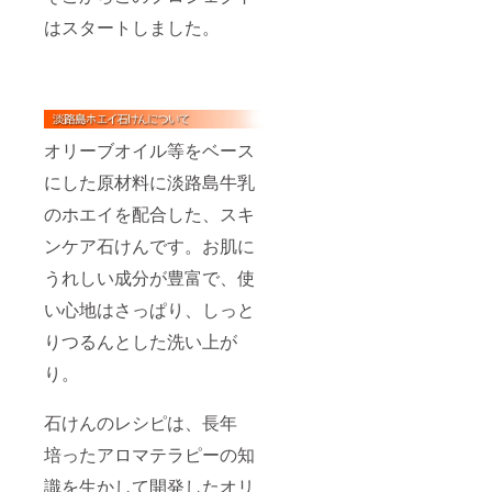
と長持
淡路サ
品質安
粒約
わりの
ちいた
バのア
定剤・
はスタートしました。
3.5g×12
逸品。
しま
ヒー
香料な
粒） 2
海の成
す。 ご
ジョ
ど添加
個 960
分その
使用上
110g
せず自
円 わか
まま
の注意 :
734円
然乾燥
め麺 (賞
に。 原
お肌に
しらす
仕上げ
味期限
材料名
合わな
のア
のた
4ヵ
海水
い場
ヒー
め、 色
オリーブオイル等をベース
月) 総
（淡路
合、お
ジョ
や形が
重量
島） 製
肌に異
にした原材料に淡路島牛乳
110g
異なる
378g（
造方法
常のあ
734円
場合が
めん
逆浸透
のホエイを配合した、スキ
る場合
川津え
ありま
66g×3
膜、平
は使用
びのア
すが使
食、つ
釜 ・淡
ンケア石けんです。お肌に
をお止
ヒー
用上問
ゆ
路島
めくだ
ジョ
題あり
60ml×3
うれしい成分が豊富で、使
産 日
さい。
110g
ませ
袋）
本ミツ
・淡路
734円 ※
ん。 ※
い心地はさっぱり、しっと
1,080円
バチは
島コー
アヒー
金額は
淡路島
ちみつ
ヒー
ジョは
りつるんとした洗い上が
すべて
産 令和
(賞味期
ジャム
賞味期
税込み
3年度産
限 約２
り。
(賞味期
限6ヵ月
です。
新米 ２
年)
限 90日)
生のり
kg
115g 日
145ｇ
玉ねぎ
1,080円
本古来
石けんのレシピは、長年
淡路島
デップ
※金額は
から生
牛乳
(賞味期
すべて
培ったアロマテラピーの知
息する
80%以
限 6ヵ
税込み
日本ミ
上使
月)
です。
識を生かして開発したオリ
ツバチ