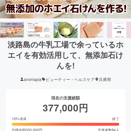
淡路島の牛乳工場で余っているホ
エイを有効活用して、無添加石け
んを!
aromapia
ビューティー・ヘルスケア
兵庫県
現在の支援総額
377,000
円
終了
125
%達成
目標金額
300,000
円
支援者数
84
人