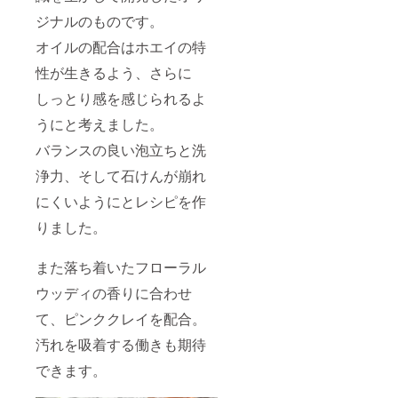
用。保
110g
から採
存料・
734円
ジナルのものです。
れる、
着色
玉ねぎ
市場に
料・香
オイルの配合はホエイの特
ドレッ
はなか
料・安
シング
なか出
性が生きるよう、さらに
定剤不
(賞味期
まわら
使用で
限 1
ない希
しっとり感を感じられるよ
安心安
年)
少なは
全。 原
200ml
うにと考えました。
ちみつ
材料
723円
です。
名 牛
玉ねぎ
バランスの良い泡立ちと洗
※金額は
乳（国
ポン酢
すべて
内製
浄力、そして石けんが崩れ
(賞味期
税込み
造）、
限 1
です。
にくいようにとレシピを作
水あ
年)
め、砂
200ml
りました。
糖、
723円
コー
玉ねぎ
ヒー抽
にんに
また落ち着いたフローラル
出液、
く醤油
粉末
(賞味期
ウッディの香りに合わせ
コー
限 1
ヒー ア
年)
て、ピンククレイを配合。
レル
200ml
汚れを吸着する働きも期待
ギー物
723円
質 乳
あわじ
できます。
成分
しまの
保存方
あめ塩