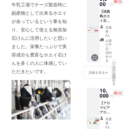
す。 ご
は使用
題あり
残り2
7800円
00
とロー
牛乳工場でチーズ製造時に
油、ホ
シー
円
使用上
をお止
ませ
相当 淡
ズバス
エイ、
ダー木
の注意 :
めくだ
ん。 ・
【淡路
路島に
副産物として出来るホエイ
ソル
パーム
油、レ
お肌に
さい。
麻の泡
島ホエ
あるア
ト、石
油、ヤ
モング
合わな
防腐剤
立て
が余っているという事を知
イ石け
ロマサ
けんの
シ油、
ラス油
い場
などの
バッグ
ん 3個
ロン、
材料で
コメヌ
・山羊
支援
合、お
品質安
り、安心して使える無添加
素材 :
(3960円
「アロ
使用し
カ油、
者：
みつば
肌に異
定剤・
天然サ
相当)
マピ
ている
3人
水酸化
ちの石
石けんに活用したいと思い
常のあ
香料な
イザル
＋ 淡
ア」に
食品な
Na、ヒ
お届
けん(化
る場合
ど添加
麻 サイ
路島の
て手作
どを
け予
マシ
ました。栄養たっぷりで美
粧石
は使用
せず自
ズ : 約
恵み詰
り体験
定：
セット
油、
鹸)
をお止
然乾燥
14×9.5c
め合わ
2021
が出来
容成分も豊富なホエイ石け
にして
水、カ
75g 1
めくだ
仕上げ
m 天然
年11
せ(5000
ます。
お届け
オリ
個 淡路
さい。
こ
のた
月
素材の
円相
んを多くの人に体感してい
・石け
の
しま
ン、ラ
島の自
防腐剤
リ
め、 色
泡立て
当)】
んは約
タ
す。 ・
ベン
然の中
などの
ー
や形が
ただきたいです。
ネッ
＋ 送
10個
ン
淡路島
詳細を見る
ダー
でのん
品質安
を
異なる
ト。石
料740円
分、熟
選
ホエイ
油、ア
びり育
定剤・
択
場合が
けんを
計9925
成1カ月
す
石けん
トラス
てられ
香料な
る
ありま
中に入
円相当
後にお
(化粧石
シー
た山羊
ど添加
すが使
れて泡
10,
・淡路
送りい
鹸)
ダー木
のミル
せず自
用上問
立てま
残り2
島ホエ
000
たしま
70g 2
油、レ
円
クと、
然乾燥
題あり
す。 ※
イ石け
す。持
個 「飲
モング
希少な
仕上げ
ませ
金額は
【アロ
ん(化粧
ち帰り
む点
ラス油
淡路島
のた
ん。 ・
すべて
マピア
石鹸)
も可。
滴」と
上手な
産日本
め、 色
淡路島
税込み
アロマ
70g 3
・所要
言われ
使い方 :
みつば
や形が
みつば
です。
テラ
個 「飲
時間は
る栄養
製法の
支援
ちのは
異なる
ちラッ
ピー
む点
約2時
素たっ
者：
特性か
ちみつ
場合が
プ Sサ
フェイ
滴」と
間 ア
3人
ぷりの
ら天然
を配合