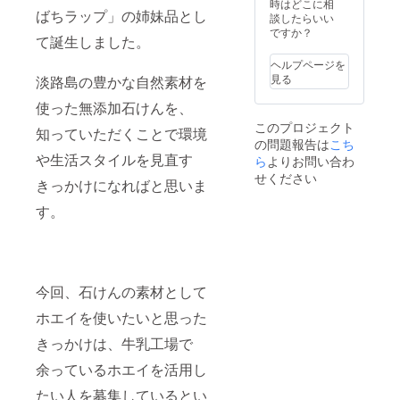
個 「飲
には使
シ油、
時はどこに相
はさっ
す。 ご
200g
ばちラップ」の姉妹品とし
ガヤ油
む点
用しな
コメヌ
談したらいい
ぱりし
使用上
(40g×5
上手な
滴」と
いでく
カ油、
ですか？
ている
の注意 :
パック)
て誕生しました。
使い方 :
言われ
ださ
水酸化
のに、
お肌に
天然岩
製法の
る栄養
い。
Na、ヒ
しっと
合わな
ヘルプページを
塩
特性か
素たっ
蜜ろう
マシ
り感し
い場
見る
淡路島の豊かな自然素材を
100％
ら天然
ぷりの
が溶け
油、
た洗い
合、お
無臭 ご
の保湿
ホエイ
だす恐
水、カ
上が
使った無添加石けんを、
肌に異
家庭の
成分グ
を使っ
れがあ
オリ
り。 天
常のあ
お風呂
このプロジェクト
リセリ
た無添
知っていただくことで環境
りま
ン、ラ
然の精
る場合
(150-
ンを多
の問題報告は
こち
加石け
す。 ・
ベン
油をブ
は使用
180cc)
く含む
や生活スタイルを見直す
んで
ら
よりお問い合わ
なるべ
ダー
レンド
をお止
に約25
石鹸で
す。 お
く日の
油、ア
した、
せください
めくだ
～40g
きっかけになればと思いま
す。 ご
肌にう
当たら
トラス
ほんの
さい。
が、ご
使用後
れしい
ない場
シー
りやさ
防腐剤
す。
使用量
は水切
成分が
所に保
ダー木
しいフ
などの
の目安
りの良
豊富
管して
油、レ
ローラ
品質安
です｡ お
い石鹸
で、使
くださ
モング
ルウッ
定剤・
湯に溶
置きで
い心地
い。 ※ 1
ラス油
ドの香
香料な
かし、
保管し
はさっ
歳未満
・淡路
り。 成
ど添加
よくか
て頂く
ぱりし
のお子
島の恵
今回、石けんの素材として
分:オ
せず自
き混ぜ
と長持
ている
様が食
み詰め
リーブ
然乾燥
てから
ちいた
ホエイを使いたいと思った
のに、
べるも
合わせ
果実
仕上げ
こ使用
しま
しっと
のを直
淡路島
油、ホ
のた
下さい｡
きっかけは、牛乳工場で
す。 ご
りとし
接包む
の特産
エイ、
め、 色
・淡路
使用上
た洗い
ことは
物や食
パーム
や形が
余っているホエイを活用し
島コー
の注意 :
上が
避けて
の名品
油、ヤ
異なる
ヒー
お肌に
り。 天
くださ
を2万円
シ油、
場合が
たい人を募集しているとい
ジャム
合わな