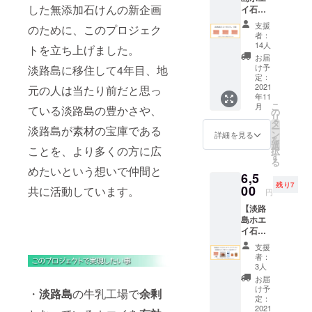
り。 天
果実
油、レ
す。 ご
した無添加石けんの新企画
イ石け
る栄養
然の精
油、ホ
モング
使用上
ん 3個
素たっ
油をブ
エイ、
ラス油
支援
の注意 :
のために、このプロジェク
(3960円
ぷりの
レンド
パーム
者：
上手な
お肌に
相当)】
ホエイ
した、
14人
油、ヤ
トを立ち上げました。
使い方 :
合わな
+ 送料
を使っ
ほんの
シ油、
お届
製法の
い場
620円
た無添
りやさ
け予
淡路島に移住して4年目、地
コメヌ
特性か
合、お
計 4580
加石け
定：
しいフ
カ油、
ら天然
肌に異
円相当
2021
元の人は当たり前だと思っ
んで
ローラ
水酸化
の保湿
常のあ
年11
・淡路
す。 お
ルウッ
Na、ヒ
成分グ
る場合
こ
月
ている淡路島の豊かさや、
島ホエ
肌にう
の
ドの香
マシ
リセリ
は使用
リ
イ石け
れしい
タ
り。 成
油、
ンを多
をお止
ー
淡路島が素材の宝庫である
ん(化粧
成分が
ン
分 : オ
詳細を見る
水、カ
く含む
めくだ
を
石鹸)
豊富
選
リーブ
オリ
石鹸で
ことを、より多くの方に広
さい。
択
70g 3
で、使
す
果実
ン、ラ
す。 ご
防腐剤
る
個 「飲
い心地
油、
めたいという想いで仲間と
ベン
使用後
などの
6,5
む点
はさっ
水、
ダー
は水切
品質安
残り7
滴」と
00
ぱりし
共に活動しています。
パーム
油、ア
円
りの良
定剤・
言われ
ている
油、ヒ
トラス
い石鹸
香料な
【淡路
る栄養
のに、
マワリ
シー
置きで
ど添加
島ホエ
素たっ
しっと
油、コ
ダー木
保管し
せず自
イ石け
ぷりの
りとし
メヌカ
油、レ
て頂く
然乾燥
ん 2個
ホエイ
た洗い
油、水
モング
支援
と長持
仕上げ
(2640円
を使っ
上が
酸化
者：
ラス油
ちいた
のた
相当)
た無添
り。 天
3人
Na、海
上手な
しま
め、 色
+ ロー
加石け
然の精
塩、ラ
お届
使い方 :
す。 ご
や形が
ズバス
んで
油をブ
け予
ベン
・
淡路島
の牛乳工場で
余剰
製法の
使用上
異なる
ソルト
す。 お
定：
レンド
ダー
特性か
の注意 :
場合が
200g
2021
肌にう
した、