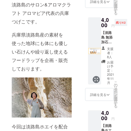
ん 70g
お肌に
ン
しいフ
詳細を見る
トラス
を
淡路島のサロン&アロマクラ
2個
うれし
選
ローラ
シー
択
「飲む
い成分
す
ルウッ
ダー木
フト アロマピア代表の兵庫
る
点滴」
が豊富
ドの香
油、レ
4,0
と言わ
で、使
り。 成
つげこです。
モング
残り42
れる栄
00
い心地
分:オ
ラス油
円
養素
はさっ
リーブ
上手な
【淡路
たっぷ
ぱりし
兵庫県淡路島産の素材を
果実
使い方 :
島 無添
りのホ
ている
油、ホ
製法の
加石け
使った地球にも体にも優し
エイを
のに、
エイ、
特性か
んセッ
使った
しっと
パーム
ら天然
支援
い石けんや繰り返し使える
ト 3種 ×
無添加
り感し
油、ヤ
者：
の保湿
1個
石けん
た洗い
8人
シ油、
成分グ
フードラップを企画・販売
(3520円
です。
上が
コメヌ
お届
リセリ
相当)】
お肌に
り。 天
け予
カ油、
ンを多
しております。
+ 送料
うれし
定：
然の精
水酸化
く含む
620円
2021
い成分
油をブ
Na、ヒ
石鹸で
年11
計 4140
が豊富
レンド
マシ
す。 ご
こ
月
円相当
で、使
の
した、
油、
使用後
リ
・淡路
い心地
タ
ほんの
水、カ
は水切
ー
島ホエ
はさっ
ン
りやさ
詳細を見る
オリ
りの良
を
イ石け
ぱりし
選
しいフ
ン、ラ
い石鹸
択
ん(化粧
ている
す
ローラ
ベン
置きで
る
石鹸)
のに、
ルウッ
ダー
保管し
4,0
70g 1
しっと
ドの香
油、ア
て頂く
個 「飲
00
りとし
り。 成
トラス
円
と長持
む点
た洗い
分:オ
シー
ちいた
【淡路
今回は淡路島ホエイを配合
滴」と
上が
リーブ
ダー木
しま
島ホエ
言われ