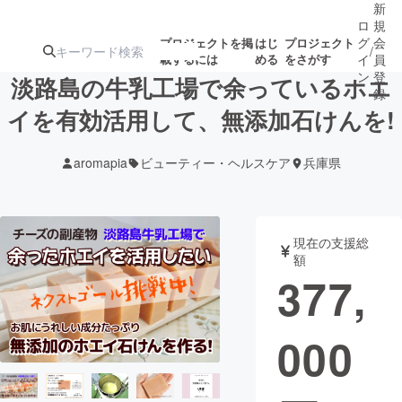
新
ロ
規
グ
会
プロジェクトを掲
はじ
プロジェクト
/
載するには
める
をさがす
イ
員
ン
登
淡路島の牛乳工場で余っているホエ
録
イを有効活用して、無添加石けんを!
人気のプロ
注目のリ
注目の新着プロ
募集終了が近いプ
もうすぐ公開
aromapia
ビューティー・ヘルスケア
兵庫県
ジェクト
ターン
ジェクト
ロジェクト
されます
アート・写真
音楽
現在の支援総
額
377,
テクノロジー・ガジェット
ゲーム・サ
000
映像・映画
書籍・雑誌
ビジネス・起業
チャレンジ