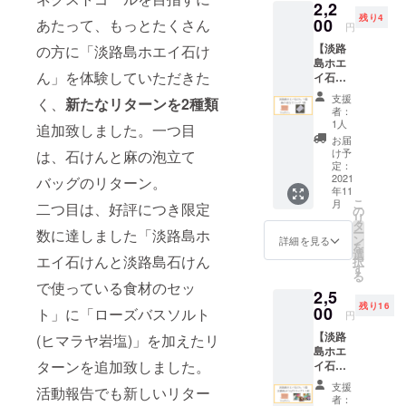
2,2
と言わ
残り4
れる栄
00
あたって、もっとたくさん
円
養素
【淡路
の方に「淡路島ホエイ石け
たっぷ
島ホエ
りのホ
ん」を体験していただきた
イ石け
エイを
ん
使った
支援
く、
新たなリターンを2種類
(1320円
無添加
者：
相当)
石けん
1人
追加致しました。一つ目
+麻の泡
です。
お届
立て
お肌に
け予
は、石けんと麻の泡立て
バッグ
うれし
定：
(500円
2021
バッグのリターン。
い成分
年11
相当)】
が豊富
こ
月
二つ目は、好評につき限定
+ 送料
で、使
の
リ
620円
い心地
タ
ー
数に達しました「淡路島ホ
計2440
はさっ
ン
詳細を見る
を
円相当
ぱりし
選
エイ石けんと淡路島石けん
択
・淡路
ている
す
る
島ホエ
のに、
で使っている食材のセッ
2,5
イ石け
しっと
残り16
ん 70g
00
りとし
ト」に「ローズバスソルト
円
1個
た洗い
【淡路
(ヒマラヤ岩塩)」を加えたリ
「飲む
上が
島ホエ
点滴」
り。 天
ターンを追加致しました。
イ石け
と言わ
然の精
ん
れる栄
油をブ
支援
活動報告でも新しいリター
(1320円
養素
レンド
者：