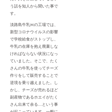
然の精
い。 ※
相当お
コメヌ
ありま
(賞味期
い場
油をブ
未精製
送りし
う話を知人から聞いた事で
カ油、
すが使
限 90日)
合、お
レンド
のミツ
ます。
水酸化
用上問
145ｇ
肌に異
した、
す。
ロウを
内容の
Na、ヒ
題あり
淡路島
常のあ
ほんの
使用し
詳細 淡
マシ
ませ
牛乳
る場合
りやさ
ている
路島産
油、
ん。 ・
80%以
淡路島牛乳㈱の工場では、
は使用
しいフ
ため、
新米２
水、カ
淡路島
上使
をお止
ローラ
紫外線
キロ
オリ
の恵み
用。保
新型コロナウイルスの影響
めくだ
ルウッ
によっ
1,080円
ン、ラ
詰め合
存料・
さい。
ドの香
てミツ
自凝雫
ベン
わせ 淡
で学校給食がストップし、
着色
防腐剤
り。 成
ロウの
塩（お
ダー
路島の
料・香
などの
分:オ
色が抜
のころ
油、ア
牛乳の在庫を抱え廃棄しな
特産物
料・安
品質安
リーブ
けてい
しずく
トラス
や食の
定剤不
定剤・
果実
ければならない状況になっ
きます
しお）
シー
名品を
使用で
香料な
油、ホ
が、品
2個
ダー木
5000円
安心安
ど添加
ていました。そこで、たく
エイ、
質には
1296円
油、レ
相当お
全。 原
せず自
パーム
問題ご
淡路島
モング
送りし
材料
さんの牛乳を使ってチーズ
然乾燥
油、ヤ
ざいま
産 日
ラス油
ます。
名 牛
仕上げ
シ油、
せん。
本ミツ
上手な
内容の
作りをして販売することで
乳（国
のた
コメヌ
※ 天然
バチは
使い方 :
詳細 オ
内製
め、 色
カ油、
素材を
ちみつ
製法の
逆境を乗り越えました。し
ニオン
造）、
や形が
水酸化
使用し
(賞味期
特性か
島カ
水あ
異なる
Na、ヒ
ている
限 約2
かし、チーズが売れるほど
ら天然
レー 欧
め、砂
場合が
マシ
ため、
年)115g
の保湿
風 中辛
糖、
ありま
副産物であるホエイがたく
油、
色ムラ
2個
成分グ
(賞味期
コー
すが使
水、カ
がある
4,320
リセリ
限 2
ヒー抽
さん出来て余る…という事
用上問
オリ
場合が
円 淡
ンを多
年)
出液、
題あり
ン、ラ
ありま
路島
く含む
160g（
が起こっています。一般に
粉末
ませ