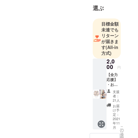
選ぶ
目標金額
未達でも
リターン
が届きま
す
(All-in
方式)
2,0
00
円
【全力
応援】
・お礼
のメー
支援
ル
者：
21人
お届
け予
定：
2021
年11
こ
月
の
リ
タ
ー