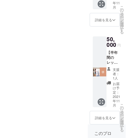
年11
ンまた
カー
こ
月
はオン
の
リ
ライン
タ
ー
レッス
ン
詳細を見る
を
ン10回
選
択
券 回数
す
る
券の有
50,
効期限
(2021年
000
円
11月5日
【半年
~2022
間の
年12月
レッス
31日) ・
ンチ
オリジ
支援
ケット
ナル
者：
＋オリ
メッ
1人
ジナル
セージ
お届
グッズ
カード
け予
２点】
・オリ
定：
・ヨガ
2021
ジナル
年11
対面
ステッ
こ
月
レッス
カー
の
リ
ンまた
タ
ー
はオン
ン
詳細を見る
を
ライン
選
択
レッス
す
る
ン半年
このプロ
間通い