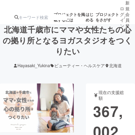
新
ロ
規
グ
会
プロジェクトを掲
はじ
プロジェクト
/
載するには
める
をさがす
イ
員
ン
登
北海道千歳市にママや女性たちの心
録
の拠り所となるヨガスタジオをつく
りたい
人気のプロ
注目のリ
注目の新着プロ
募集終了が近いプ
もうすぐ公開
ジェクト
ターン
ジェクト
ロジェクト
されます
Hayasaki_Yukina
ビューティー・ヘルスケア
北海道
アート・写真
音楽
現在の支援総
テクノロジー・ガジェット
ゲーム・サ
額
367,
映像・映画
書籍・雑誌
002
ビジネス・起業
チャレンジ