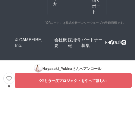
請サ
方
ポー
ト
「QRコード」は株式会社デンソーウェーブの登録商標です。
© CAMPFIRE,
会社概
採用情
パートナー
Inc.
要
報
募集
Hayasaki_Yukina
さんへアンコール
もう一度プロジェクトをやってほしい
6