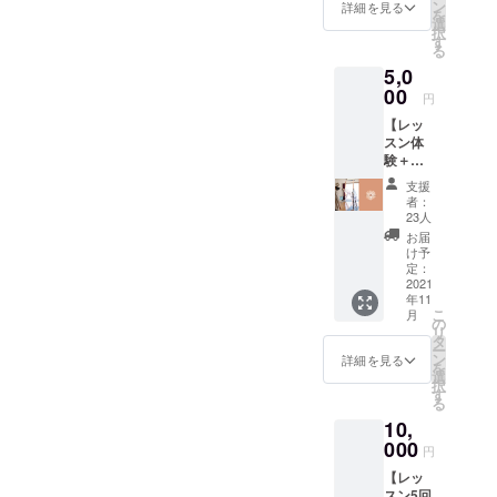
ン
詳細を見る
を
選
択
す
る
5,0
00
円
【レッ
スン体
験＋オ
リジナ
支援
ルグッ
者：
ズ１
23人
点】 ・
お届
ヨガ対
け予
面レッ
定：
スンま
2021
年11
たはオ
こ
月
ンライ
の
リ
ンレッ
タ
ー
スン1回
ン
詳細を見る
を
券 レッ
選
択
スン体
す
る
験の有
10,
効期間
(2021年
000
円
11月5日
【レッ
~2022
スン5回