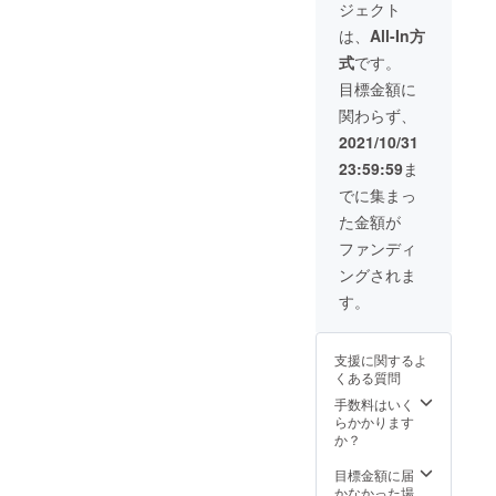
ジェクト
放題
レッス
は、
All-In方
ン通い
式
です。
放題の
有効期
目標金額に
限(2021
関わらず、
年11月5
日
2021/10/31
~2022
23:59:59
ま
年12月
31日) ・
でに集まっ
オリジ
た金額が
ナル
メッ
ファンディ
セージ
ングされま
カード
・オリ
す。
ジナル
ステッ
カー
支援に関するよ
くある質問
手数料はいく
らかかります
か？
目標金額に届
かなかった場