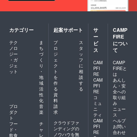
カテゴリー
起案サポート
サ
CAMP
ー
FIRE
テク
ま
プ
ス
ビ
につい
ノロ
ち
ロ
タ
ス
て
ジー
づ
ジ
ッ
・ガ
く
ェ
フ
CAM
CAMP
ジェ
り
ク
に
PFI
FIREと
ット
・
ト
相
RE
は
地
を
談
CAM
あんし
域
作
す
PFI
ん・安
活
る
る
RE
全への
性
資
コ
取り組
化
料
ミュ
み
プロ
音
請
ニ
ニュー
ダク
楽
求
ティ
ス
ト
CAM
ヘルプ
クラウドファ
フー
チ
PFI
お問い
ンディングの
ド・
ャ
RE
合わせ
ノウハウを無
飲食
レ