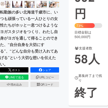
円
まちづくり・地域活性化
転勤族の多い北海道千歳市に、い
つも頑張っている一人ひとりの女
CAMPFIRE for Social Good
CAMPFIRE Creation
性たちがホッと一息つけるような
73%
CAMPFIREふるさと納税
machi-ya
コミュニティ
ヨガスタジオをつくり、わたし自
目標金額は
500,000円
身がヨガを通して得ることのでき
た、“自分自身を大切にす
支援者数
る”、“どんな自分も受け入れてあ
58
人
げる”という大切な想いを伝えた
い。
ポスト
シェア
募集終了まで残
LINEで送る
URLコピー
り
埋め込み
QRコード
終了