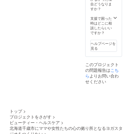
合どうなりま
すか？
支援で困った
時はどこに相
談したらいい
ですか？
ヘルプページを
見る
このプロジェクト
の問題報告は
こち
ら
よりお問い合わ
せください
トップ
>
プロジェクトをさがす
>
ビューティー・ヘルスケア
>
北海道千歳市にママや女性たちの心の拠り所となるヨガスタ
ジオをつくりたい
>