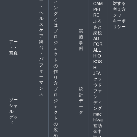
ー
ィ
対する
CAM
・
ン
考え方
PFI
ヘ
グ
クッ
RE
ル
と
キーポ
ふる
ス
は
リシー
さと
ケ
プ
実
納税
ア
ロ
施
AD
アー
舞
ジ
事
FOR
ト・
台
ェ
例
ALL
写真
・
ク
HIO
パ
ト
KOS
フ
の
HI
ォ
作
JFA
ー
り
クラ
マ
方
ウド
ン
プ
統
ファ
ス
ロ
計
ン
ソー
ジ
デ
ディ
シャ
ェ
ー
ング
ル
ク
タ
mac
グッ
ト
hi-ya
ド
の
補助
広
金申
め