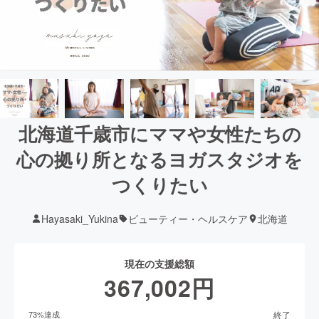
北海道千歳市にママや女性たちの
心の拠り所となるヨガスタジオを
つくりたい
Hayasaki_Yukina
ビューティー・ヘルスケア
北海道
現在の支援総額
367,002
円
終了
73
%達成