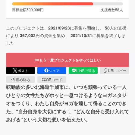
目標金額
500,000
円
支援者数
58
人
このプロジェクトは、
2021/09/23
に募集を開始し、
58
人の支援
により
367,002
円の資金を集め、
2021/10/31
に募集を終了しま
した
もう一度プロジェクトをやってほしい
ポスト
シェア
LINEで送る
URLコピー
埋め込み
QRコード
転勤族の多い北海道千歳市に、いつも頑張っている一人
ひとりの女性たちがホッと一息つけるようなヨガスタジ
オをつくり、わたし自身がヨガを通して得ることのでき
た、“自分自身を大切にする”、“どんな自分も受け入れて
あげる”という大切な想いを伝えたい。