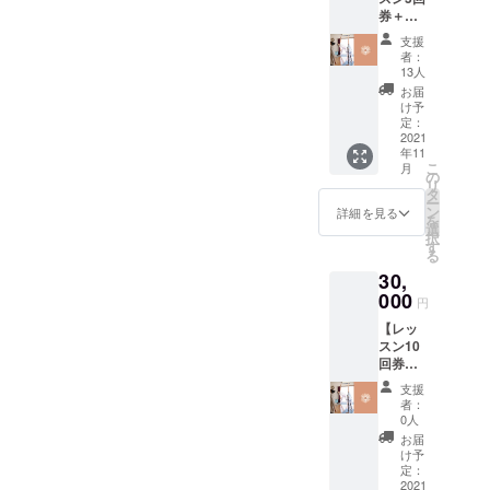
年12月
券＋オ
31日) ・
リジナ
オリジ
支援
ルグッ
ナル
者：
ズ２
グッズ
13人
点】 ・
１点
お届
ヨガ対
（メッ
け予
面レッ
セージ
定：
スンま
2021
カード
年11
たはオ
または
こ
月
ンライ
ステッ
の
リ
ンレッ
カー）
タ
ー
スン5回
※備考欄
ン
詳細を見る
を
券 回数
にご希
選
択
券の有
望の
す
る
効期限
グッズ
30,
(2021年
をご記
11月5日
000
入くだ
円
~2022
さい。
【レッ
年12月
スン10
31日) ・
回券＋
オリジ
オリジ
ナル
支援
ナル
メッ
者：
グッズ
セージ
0人
２点】
カード
お届
・ヨガ
・オリ
け予
対面
ジナル
定：
レッス
2021
ステッ