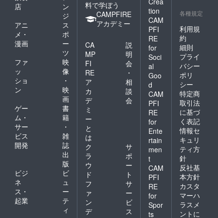
Crea
料で学ぼう
店
ン
tion
各種規定
CAMPFIRE
ジ
CAM
アカデミー
アニ
ス
利用規
PFI
メ・
ポ
約
RE
漫画
ー
CA
説
細則
for
ツ
MP
明
プライ
Soci
ファ
映
FI
会
バシー
al
ッ
像
RE
・
ポリ
Goo
ショ
・
ア
相
シー
d
ン
映
カ
談
特定商
CAM
画
デ
会
取引法
PFI
ゲー
書
ミ
に基づ
RE
ム・
籍
ー
く表記
for
サー
・
と
情報セ
Ente
ビス
雑
は
キュリ
rtain
開発
誌
ク
サ
ティ方
men
出
ラ
ポ
針
t
版
ウ
ー
反社基
CAM
ビジ
ビ
ド
ト
本方針
PFI
ネ
ュ
フ
サ
カスタ
RE
ス・
ー
ァ
ー
マーハ
for
起業
テ
ン
ビ
ラスメ
Spor
ィ
デ
ス
ントに
ts