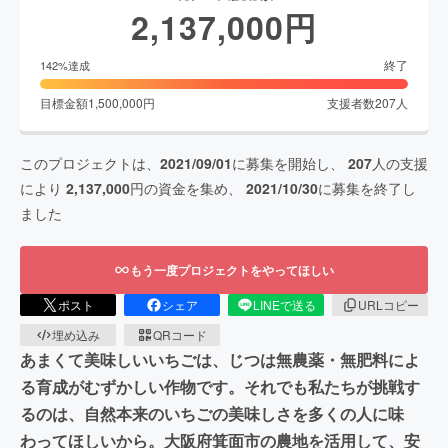
2,137,000
円
終了
142
%達成
目標金額
1,500,000
円
支援者数
207
人
このプロジェクトは、
2021/09/01
に募集を開始し、
207
人の支援
により
2,137,000
円の資金を集め、
2021/10/30
に募集を終了し
ました
もう一度プロジェクトをやってほしい
ポスト
シェア
LINEで送る
URLコピー
埋め込み
QRコード
あまくて美味しいいちごは、じつは無農薬・無肥料によ
る育成がむずかしい作物です。それでも私たちが挑戦す
るのは、自然本来のいちごの美味しさを多くの人に味
わってほしいから。大阪府箕面市の農地を活用して、安