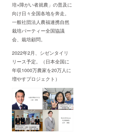
培×障がい者就農」の普及に
向け日々全国各地を奔走。
一般社団法人農福連携自然
栽培パーティー全国協議
会、栽培顧問。
2022年2月、シゼンタイリ
リース予定。（日本全国に
年収1000万農家を20万人に
増やすプロジェクト）