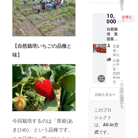
たいと
１４０
しま
選
日
いため
名前を
および
択
いう方
ｇ】 ・
す。ご
す
（土）
食品ロ
ご記入
栽培記
る
のため
ニュー
支援時
１０時
スがご
下さ
録動画
10,
の、お
ジーラ
に必ず
～１３
ざいま
い。 名
在庫な
（2022
ススメ
000
ンド産
備考欄
し
時 草
せん。
円
称：富
年6月
セット
グラス
にご希
刈作業
・オリ
いちご
頃）を
自然栽
です。
フェッ
望の名
２０２
ジナル
ジャム
送らせ
培 箕
【自然
ドバ
前をご
２年
レシピ
原材料
ていた
面富い
栽培
ター使
記入下
５月
は、大
名：い
だきま
ちご狩
箕面富
【自然栽培いちごの品種と
用 放
さい。
７日
阪青山
支援
ちご
す。 ・
り（１
いちご
牧を中
・２０
（土）
者：
大学健
（富い
富いち
パック
味】
ジャム
心とし
２３年
30人
１０時
康栄養
ち
ごハウ
分） 自
１４０
て飼育
以降は
～１３
お届
学科と
ご）、
スにお
然栽培
ｇ】 ・
されて
観光農
け予
時 草
連携
砂糖 内
名前を
のいち
オーガ
定：
いる乳
園とし
刈作業
し、管
容量：
掲載さ
ごが、
2022
ニック
牛から
て、い
２０２
理栄養
１４０
せてい
年04
どの様
ミネラ
搾られ
ちご狩
２年
士を目
ｇ 保存
こ
ただき
月
に育っ
ルシュ
の
る生乳
りに沢
６月１
指す学
方法：
リ
ます。
ている
ガー使
タ
が原料
山の方
１日
生と共
直射日
ー
ご支援
のか、
用 サ
ン
です。
をお呼
詳細を見る
（土）
に開発
光を避
を
時に必
どう
トウキ
選
牧草
びいた
１０時
いたし
け常温
択
ず備考
やって
ビに含
す
飼育の
しま
～１３
ます。
で保管
る
欄にご
育てて
まれる
乳製品
す。 ・
このプロ
時 収
・プロ
下さ
希望の
きたの
鉄やカ
には、
プロ
穫祭 ※
ジェク
い。開
名前を
ジェクト
かを坂
リウム
特にオ
ジェク
雨天時
今回栽培するのは「章姫(あ
トリー
封後要
ご記入
東自ら
などの
メガ3脂
トリー
は、
All-In方
は日程
ダーで
冷蔵 添
下さ
ご説明
微量成
きひめ)」という品種です。
肪酸、
ダーで
を変更
ある一
加物表
い。 名
式
です。
させて
分を大
CLA、
ある一
いたし
般社団
示：酸
称：富
いただ