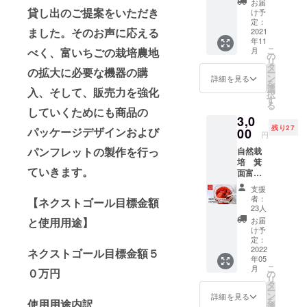
に設立いた
お届
たい人
貸し出のご提案をいただき
け予
しました。
向けの
定：
ました。そのお声に応える
リター
2021
年11
ンで
こ
べく、富いちごの栽培農地
月
す。 プ
の
リ
ロジェ
タ
の拡大に必要な機器の購
ー
クト
ン
詳細を見る
を
リー
選
入、そして、販売力を強化
択
ダーで
す
る
ある一
していくためにも商品の
3,0
般社団
残り27
パッケージデザインおよび
法人未
00
円
来環境
パンフレットの製作を行っ
自然栽
エネル
培 箕
ギー坂
ていきます。
面富い
東より
ちご
お礼の
支援
ジャム
メール
者：
【ネクストゴール目標金額
１４０
（2021
23人
ｇ 1個
年11月
と使用用途】
お届
（送料
頃）お
け予
込） ・
よび自
定：
オーガ
2022
然栽培
ネクストゴール目標金額５
年05
ニック
や耕作
こ
月
０万円
ミネラ
放棄地
の
リ
ルシュ
再生作
タ
ー
ガー使
業など
ン
詳細を見る
を
使用用途内訳
用 サ
の途中
選