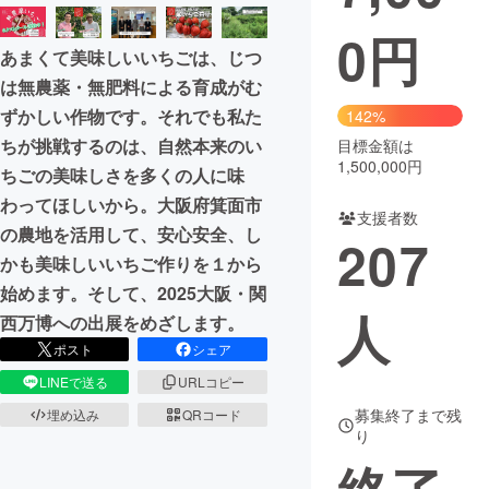
0
円
まちづくり・地域活性化
あまくて美味しいいちごは、じつ
は無農薬・無肥料による育成がむ
CAMPFIRE for Social Good
CAMPFIRE Creation
ずかしい作物です。それでも私た
142%
CAMPFIREふるさと納税
machi-ya
コミュニティ
ちが挑戦するのは、自然本来のい
目標金額は
1,500,000円
ちごの美味しさを多くの人に味
わってほしいから。大阪府箕面市
支援者数
の農地を活用して、安心安全、し
207
かも美味しいいちご作りを１から
始めます。そして、2025大阪・関
人
西万博への出展をめざします。
ポスト
シェア
LINEで送る
URLコピー
募集終了まで残
埋め込み
QRコード
り