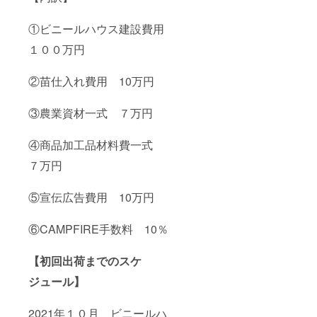
け常温
ギー表
で保管
示：原
下さ
材料に
①ビニールハウス建設費用
い。開
乳を含
封後要
む
１００万円
冷蔵 添
加物表
②苗仕入れ費用 10万円
示：酸
化防止
剤（ビ
③農業資材一式 ７万円
タミン
C） 名
称：富
④商品加工品材料費一式
いちご
バター
７万円
原材料
名：い
ちご
⑤宣伝広告費用 10万円
（富い
ち
ご）、
⑥CAMPFIRE手数料 10％
砂糖、
バター
【初回出荷までのスケ
（NZ産
グラス
ジュール】
フェッ
ドバ
ター）
2021年１０月 ビニールハ