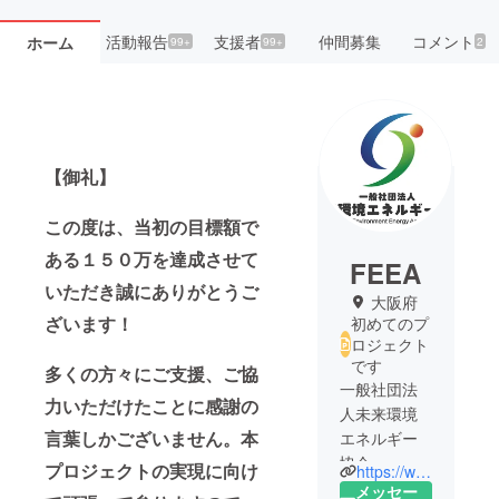
活動報告
支援者
仲間募集
コメント
ホーム
99+
99+
2
【御礼】
この度は、当初の目標額で
ある１５０万を達成させて
FEEA
いただき誠にありがとうご
大阪府
ざいます！
初めてのプ
ロジェクト
です
多くの方々にご支援、ご協
一般社団法
力いただけたことに感謝の
人未来環境
言葉しかございません。本
エネルギー
協会
プロジェクトの実現に向け
https://www.facebook.com/future.association2020
地球環境の
メッセー