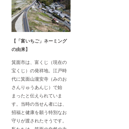
市は姉
大学健
保存方
時に必
妹都市
康栄養
法：直
ず備考
です。
学科と
射日光
欄にご
・オー
連携
を避け
希望の
ガニッ
し、管
常温で
名前を
クミネ
理栄養
保管下
ご記入
ラル
士を目
さい。
下さ
シュ
指す学
開封後
い。 開
ガー使
生と共
要冷蔵
【「富いちご」ネーミング
催日
用 ・自
に開発
アレル
程：２
然栽培
いたし
ギー表
の由来】
０２２
育てら
ます。
示：原
年４月
れた全
・プロ
材料に
頃 開催
ての農
ジェク
箕面市は、富くじ（現在の
乳を含
会場：
作物
トリー
む
大阪府
は、大
ダーで
宝くじ）の発祥地。江戸時
箕面市
きさな
ある一
上止々
代に箕面山瀧安寺（みのお
どの違
般社団
呂美地
いはあ
法人未
さんりゅうあんじ）で始
域 ※開
ります
来環境
催会場
が、全
エネル
まったと伝えられていま
までの
て安心
ギー坂
交通費
安全な
東より
す。当時の当せん者には、
は各自
特別な
お礼の
ご負担
食べ物
メール
招福と健康を願う特別なお
くださ
です。
（2021
い。 ※
その
守りが渡されたそうです。
年11月
お１人
ため廃
頃）
私たちは、箕面の自然の力
様１