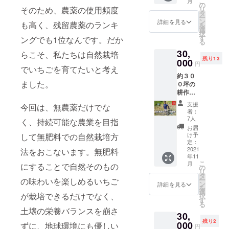
こ
月
フェッ
糖で
の
妹都市
に開発
い。
そのため、農薬の使用頻度
リ
ドバ
す。 ・
タ
です。
いたし
ー
ター使
自然栽
ン
・オー
詳細を見る
ます。
も高く、残留農薬のランキ
を
用 放
培育て
選
ガニッ
・プロ
択
牧を中
られた
す
クミネ
ングでも1位なんです。だか
ジェク
る
心とし
全ての
ラル
トリー
30,
て飼育
らこそ、私たちは自然栽培
農作物
シュ
ダーで
残り13
されて
000
は、大
ガー使
ある一
円
でいちごを育てたいと考え
いる乳
きさな
用 サ
般社団
約３０
牛から
どの違
トウキ
法人未
ました。
０坪の
搾られ
いはあ
ビに含
来環境
耕作放
る生乳
ります
まれる
エネル
棄地を
が原料
が、全
鉄やカ
ギー坂
支援
今回は、無農薬だけでな
自然栽
です。
て安心
リウム
者：
東より
培の畑
牧草
安全な
7人
などの
く、持続可能な農業を目指
お礼の
に再生
飼育の
特別な
微量成
お届
メール
し、
乳製品
食べ物
け予
して無肥料での自然栽培方
分を大
（2021
じゃが
には、
定：
です。
切に生
年11月
いもの
2021
法をおこないます。無肥料
特にオ
その
かし
頃）
年11
育て方
メガ3脂
ため廃
た、
および
こ
月
にすることで自然そのもの
を実践
肪酸、
の
棄する
しっと
栽培記
リ
しなが
CLA、
タ
ものは
りタイ
録動画
ー
の味わいを楽しめるいちご
ら学べ
ビタミ
ン
一切な
詳細を見る
プの砂
（2022
を
ます。
ンK2な
選
いため
糖で
年6月
が栽培できるだけでなく、
択
収穫し
どの主
す
食品ロ
す。 ・
頃）を
る
たじゃ
要成分
スがご
土壌の栄養バランスを崩さ
自然栽
送らせ
30,
がいも
が高レ
ざいま
培育て
ていた
残り2
はみん
000
ベルで
ずに、地球環境にも優しい
せん。
られた
円
だきま