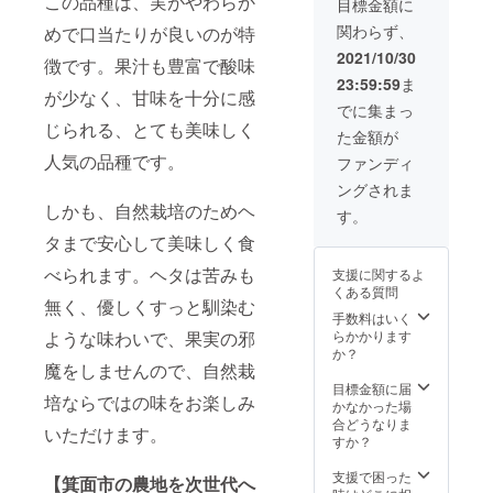
この品種は、実がやわらか
切に生
ビタミ
般社団
目標金額に
ます。
法人未
化防止
いちご
きま
かし
ンK2な
法人未
※ジャガ
来環境
剤（ビ
バター
関わらず、
めで口当たりが良いのが特
す。 摂
た、
どの主
来環境
イモの
エネル
タミン
原材料
れたて
しっと
要成分
エネル
2021/10/30
生育状
ギー坂
C）
徴です。果汁も豊富で酸味
名：い
フレッ
りタイ
が高レ
ギー坂
況に応
東より
ちご
23:59:59
ま
シュな
プの砂
ベルで
東より
じて収
が少なく、甘味を十分に感
お礼の
（富い
富いち
糖で
含まれ
お礼の
でに集まっ
穫祭は
メール
ち
ごを堪
す。
ていま
メール
じられる、とても美味しく
日程を
（2021
ご）、
た金額が
能でき
【自然
す。※
（2021
変更い
年11月
砂糖、
るの
人気の品種です。
栽培
ニュー
年11月
ファンディ
たしま
頃）
バター
は、い
箕面富
ジーラ
頃）お
す。 ●
および
（NZ産
ングされま
ちご狩
いちご
ンド・
よび栽
プロ
栽培記
グラス
しかも、自然栽培のためヘ
りだ
バター
ハット
培記録
す。
ジェク
録動画
フェッ
け。 是
１４０
シティ
動画
トリー
（2022
タまで安心して美味しく食
ドバ
非、ご
ｇ】 ・
と箕面
（2022
ダーで
年6月
ター）
自身の
ニュー
市は姉
年6月
ある一
頃）を
べられます。ヘタは苦みも
支援に関するよ
内容
手で、
ジーラ
妹都市
頃）を
般社団
送らせ
くある質問
量：１
富いち
ンド産
です。
送らせ
無く、優しくすっと馴染む
法人未
ていた
４０ｇ
ごを収
グラス
手数料はいく
・オー
ていた
来環境
だきま
保存方
穫して
フェッ
ような味わいで、果実の邪
らかかります
ガニッ
だきま
エネル
す。 ・
法：直
みて下
ドバ
か？
クミネ
す。
ギー坂
富いち
射日光
魔をしませんので、自然栽
さい。
ター使
ラル
東より
ごハウ
を避け
●プロ
用 放
目標金額に届
シュ
お礼の
スにお
常温で
培ならではの味をお楽しみ
ジェク
牧を中
かなかった場
ガー使
メール
名前を
保管下
トリー
心とし
合どうなりま
用 ・自
（2021
掲載さ
いただけます。
さい。
ダーで
て飼育
すか？
然栽培
年11月
せてい
開封後
ある一
されて
育てら
頃）お
ただき
要冷蔵
般社団
いる乳
支援で困った
れた全
よび栽
【箕面市の農地を次世代へ
ます。
アレル
法人未