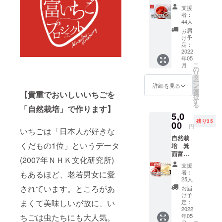
「富い
搾られ
安全な
風景写
支援
ちご
る生乳
特別な
真 ・自
者：
ジャム
が原料
食べ物
44人
然栽培
１４０
です。
です。
で育っ
お届
ｇ」×2
牧草
その
け予
た農作
個（送
飼育の
定：
ため廃
物の魅
料込
2022
乳製品
棄する
力の解
年05
み） ・
には、
ものは
説動画
こ
月
オーガ
特にオ
の
一切な
などを
リ
ニック
メガ3脂
タ
いため
配信い
ー
ミネラ
肪酸、
ン
食品ロ
詳細を見る
たしま
を
ルシュ
CLA、
選
【貴重でおいしいいちごを
スがご
す。 ・
択
ガー使
ビタミ
す
ざいま
富いち
る
用 サ
「自然栽培」で作ります】
ンK2な
せん。
ごハウ
5,0
トウキ
どの主
・オリ
スにお
残り35
ビに含
00
要成分
ジナル
名前を
円
いちごは「日本人が好きな
まれる
が高レ
レシピ
掲載さ
自然栽
鉄やカ
ベルで
は、大
せてい
くだもの1位」というデータ
培 箕
リウム
含まれ
阪青山
ただき
面富い
などの
ていま
大学健
ます。
(2007年ＮＨＫ文化研究所)
ちごバ
微量成
す。※
康栄養
ご支援
支援
ター１
分を大
ニュー
学科と
者：
もあるほど、老若男女に愛
時に必
４０ｇ
切に生
ジーラ
25人
連携
ず備考
×2個 ・
かし
されています。ところがあ
ンド・
し、管
お届
欄にご
ニュー
た、
ハット
け予
理栄養
希望の
ジーラ
まくて美味しいが故に、い
しっと
定：
シティ
士を目
名前を
ンド産
2022
りタイ
と箕面
指す学
ご記入
ちごは虫たちにも大人気。
年05
グラス
プの砂
市は姉
生と共
下さ