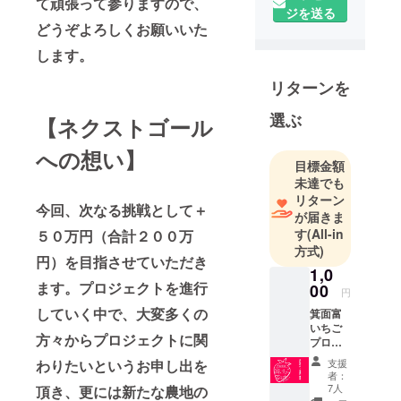
て頑張って参りますので、
改善、災害
ジを送る
どうぞよろしくお願いいた
に強いまち
づくり、
します。
CO2削減に
リターンを
向けた活
動、地域の
選ぶ
【ネクストゴール
エネルギー
と農業の地
への想い】
目標金額
産地消、社
未達でも
会弱者と言
リターン
われる方々
今回、次なる挑戦として＋
が届きま
の雇用促
す
(All-in
５０万円（合計２００万
進、子ども
方式)
円）を目指させていただき
たちへの環
1,0
境教育など
ます。プロジェクトを進行
00
円
の促進を図
していく中で、大変多くの
箕面富
るため大阪
いちご
方々からプロジェクトに関
プロ
府箕面市お
ジェク
わりたいというお申し出を
いて２０２
支援
トをた
者：
０年１２月
だただ
7人
頂き、更には新たな農地の
応援し