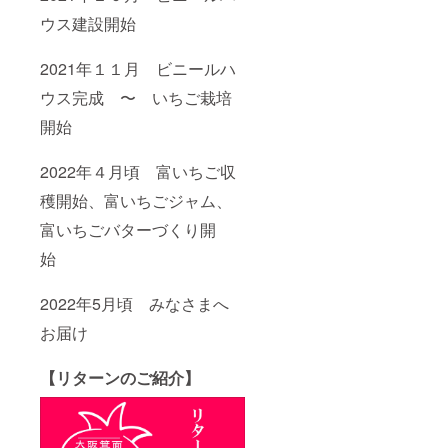
内容
量：１
ウス建設開始
４０ｇ
保存方
法：直
2021年１１月 ビニールハ
射日光
ウス完成 〜 いちご栽培
を避け
常温で
開始
保管下
さい。
開封後
2022年４月頃 富いちご収
要冷蔵
アレル
穫開始、富いちごジャム、
ギー表
示：原
富いちごバターづくり開
材料に
始
乳を含
む
2022年5月頃 みなさまへ
お届け
【リターンのご紹介】