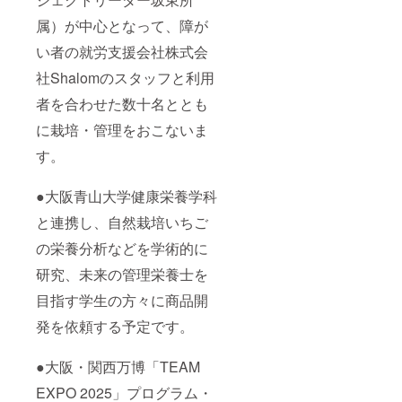
ダーで
いちご
ある一
ジャム
属）が中心となって、障が
般社団
原材料
法人未
名：い
い者の就労支援会社株式会
来環境
ちご
エネル
（富い
社Shalomのスタッフと利用
ギー坂
ち
東より
者を合わせた数十名ととも
ご）、
お礼の
砂糖 内
に栽培・管理をおこないま
メール
容量：
（2021
１４０
す。
年11月
ｇ 保存
頃）
方法：
および
直射日
●大阪青山大学健康栄養学科
栽培記
光を避
録動画
け常温
と連携し、自然栽培いちご
（2022
で保管
年6月
の栄養分析などを学術的に
下さ
頃）を
い。開
研究、未来の管理栄養士を
送らせ
封後要
ていた
冷蔵 添
目指す学生の方々に商品開
だきま
加物表
す。 ・
示：酸
発を依頼する予定です。
富いち
化防止
ごハウ
剤（ビ
スにお
タミン
●大阪・関西万博「TEAM
名前を
C） 名
掲載さ
称：富
EXPO 2025」プログラム・