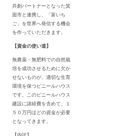
せてい
いちご
共創パートナーとなった箕
ただき
バター
ます。
原材料
面市と連携し、「富いち
ご支援
名：い
時に必
ちご
ご」を世界へ発信する機会
ず備考
（富い
欄にご
ち
を作っていただきます。
希望の
ご）、
名前を
砂糖、
ご記入
バター
【資金の使い道】
下さ
（NZ産
い。 名
グラス
称：富
無農薬・無肥料での自然栽
フェッ
いちご
ドバ
培を成功させるために欠か
ジャム
ター）
原材料
内容
せないものが、適切な生育
名：い
量：１
ちご
４０ｇ
環境を保つビニールハウス
（富い
保存方
ち
法：直
です。このビニールハウス
ご）、
射日光
砂糖 内
建設に諸経費を含めて、１
を避け
容量：
常温で
５０万円ほどの資金が必要
１４０
保管下
ｇ 保存
さい。
となってきます。
方法：
開封後
直射日
要冷蔵
光を避
アレル
【内訳】