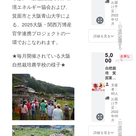
ｇ】 ・
万博終
縁排水
かし
お礼の
お届
大学健
容量：
オーガ
了まで
境エネルギー協会および、
作業＋
た、
け予
メール
康栄養
１４０
ニック
掲示さ
整地作
定：
しっと
（2021
学科と
ｇ 保存
箕面市と大阪青山大学によ
ミネラ
せてい
2022
業 ２０
りタイ
年11月
連携
方法：
年12
ルシュ
ただき
２２
プの砂
頃）
し、管
直射日
こ
る、2025大阪・関西万博産
月
ガー使
ます。
年 １
の
糖で
および
理栄養
光を避
リ
用 サ
・２０
月１５
タ
す。 ・
栽培記
士を目
官学連携プロジェクトの一
け常温
ー
トウキ
２５年
日
ン
自然栽
詳細を見る
録動画
指す学
で保管
を
ビに含
大阪万
（土）
選
培育て
環でおこなわれます。
（2022
生と共
下さ
択
まれる
博に箕
１０時
す
られた
年6月
に開発
い。開
る
鉄やカ
面市と
～１３
全ての
頃）を
いたし
封後要
5,0
リウム
共に出
時 初
★毎月開催されている大阪
農作物
送らせ
ます。
在庫な
冷蔵 添
などの
展ブー
00
詣＋畝
し
は、大
ていた
円
・プロ
加物表
自然栽培農学校の様子★
微量成
スにて
たて ２
きさな
だきま
ジェク
示：酸
自然栽
分を大
富いち
０２２
どの違
す。 ・
トリー
化防止
培 箕
切に生
ごをPR
年 ３
いはあ
富いち
ダーで
剤（ビ
面富い
かし
を目指
月 ５
ります
ごハウ
ある一
タミン
ちごバ
た、
しま
日
が、全
スにお
支援
般社団
C）
ター１
しっと
す。そ
（土）
て安心
者：
名前を
法人未
４０ｇ
りタイ
の際に
１０時
60人
安全な
掲載さ
来環境
＆ジャ
プの砂
御社・
～１３
特別な
お届
せてい
エネル
ム１４
糖で
貴殿の
時
け予
食べ物
ただき
ギー坂
０ｇ
す。
お名前
定：
じゃが
です。
ます。
東より
各１個
2022
【自然
を入れ
いも定
その
ご支援
お礼の
年05
入り
栽培
たパン
植 ２０
ため廃
時に必
メール
こ
月
セット
箕面富
フレッ
の
２２
棄する
ず備考
（2021
リ
両方食
いちご
トを配
タ
年 ４
ものは
欄にご
年11月
ー
べてみ
バター
布いた
ン
月 ９
詳細を見る
一切な
希望の
頃）
を