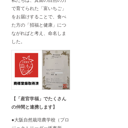
棄する
および
パック
ものは
栽培記
で育てられた「富いちご」
程度ま
一切な
録動画
での量
いため
（2022
をお届けすることで、食べ
となり
食品ロ
年6月
ます。
スがご
頃）を
た方の「招福と健康」につ
ざいま
送らせ
せん。
ながればと考え、命名しま
ていた
・オリ
だきま
した。
ジナル
す。 ・
レシピ
富いち
は、大
ごハウ
阪青山
スにお
大学健
名前を
康栄養
掲載さ
学科と
せてい
連携
ただき
し、管
ます。
理栄養
ご支援
士を目
時に必
指す学
ず備考
生と共
欄にご
【「産官学福」でたくさん
に開発
希望の
いたし
名前を
の仲間と連携します】
ます。
ご記入
・プロ
下さ
●大阪自然栽培農学校（プロ
ジェク
い。 名
トリー
称：富
ジェクトリーダー坂東所