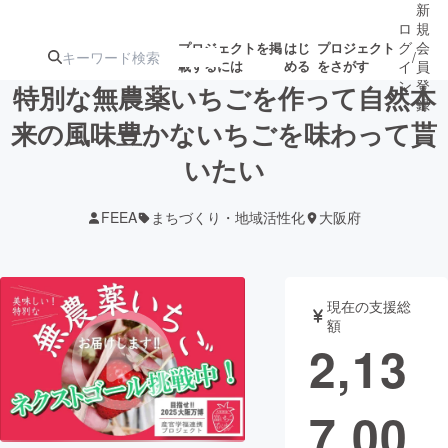
新
ロ
規
グ
会
プロジェクトを掲
はじ
プロジェクト
/
載するには
める
をさがす
イ
員
ン
登
特別な無農薬いちごを作って自然本
録
来の風味豊かないちごを味わって貰
いたい
人気のプロ
注目のリ
注目の新着プロ
募集終了が近いプ
もうすぐ公開
ジェクト
ターン
ジェクト
ロジェクト
されます
FEEA
まちづくり・地域活性化
大阪府
アート・写真
音楽
現在の支援総
テクノロジー・ガジェット
ゲーム・サ
額
2,13
映像・映画
書籍・雑誌
7,00
ビジネス・起業
チャレンジ