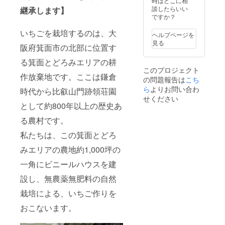
牛から
時はどこに相
ての農
培記録
ご支援
ギー表
来環境
搾られ
談したらいい
継承します】
作物
動画
時に必
示：原
エネル
る生乳
ですか？
は、大
（2022
ず備考
材料に
ギー坂
が原料
きさな
年6月
欄にご
乳を含
東より
いちごを栽培するのは、大
です。
どの違
頃）を
ヘルプページを
希望の
む
お礼の
牧草
いはあ
送らせ
見る
名前を
阪府箕面市の北部に位置す
メール
飼育の
ります
ていた
ご記入
（2021
乳製品
が、全
だきま
下さ
る箕面とどろみエリアの耕
年11月
には、
て安心
す。 ●
い。 名
このプロジェクト
頃）お
特にオ
安全な
富いち
作放棄地です。ここは鎌倉
称：富
の問題報告は
こち
よび栽
メガ3脂
特別な
ごハウ
いちご
培記録
ら
よりお問い合わ
肪酸、
食べ物
時代から比叡山門跡領荘園
スにお
バター
動画
CLA、
です。
せください
名前を
原材料
（2022
として約800年以上の歴史あ
ビタミ
その
掲載さ
名：い
年6月
ンK2な
ため廃
せてい
ちご
る農村です。
頃）を
どの主
棄する
ただき
（富い
送らせ
要成分
ものは
ます。
ち
私たちは、この箕面とどろ
ていた
が高レ
一切な
ご支援
ご）、
だきま
ベルで
いため
時に必
砂糖、
みエリアの農地約1,000坪の
す。 ・
含まれ
食品ロ
ず備考
バター
富いち
ていま
スがご
一角にビニールハウスを建
欄にご
（NZ産
ごハウ
す。※
ざいま
希望の
グラス
スにお
ニュー
設し、無農薬無肥料の自然
せん。
名前を
フェッ
名前を
ジーラ
・オリ
ご記入
ドバ
栽培による、いちご作りを
掲載さ
ンド・
ジナル
下さ
ター）
せてい
ハット
レシピ
い。
内容
おこないます。
ただき
シティ
は、大
量：１
ます。
と箕面
阪青山
４０ｇ
ご支援