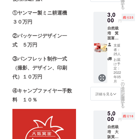
択
トウキ
経過報
す
る
ビに含
告動画
①ヤンマー製ミニ耕運機
3,0
まれる
（2021
残り25
鉄やカ
00
年11月
３０万円
円
リウム
頃～
自然栽
などの
2022年
培 箕
微量成
5月頃ま
②パッケージデザイン一
面富い
分を大
で）を
ちごバ
切に生
式 ５万円
数本送
支援
ター１
かし
らせて
者：
４０ｇ
た、
いただ
25人
③パンフレット制作一式
1個（送
しっと
きま
お届
料込）
りタイ
す。 ・
け予
（撮影、デザイン、印刷
・
プの砂
定：
耕作放
ニュー
2022
糖で
棄地の
代）１０万円
年05
ジーラ
す。 ・
再生作
こ
月
ンド産
自然栽
の
業の様
リ
グラス
培育て
タ
子 ・富
④キャンプファイヤー手数
ー
フェッ
られた
ン
いちご
詳細を見る
を
ドバ
全ての
選
料 １０％
の栽培
択
ター使
農作物
す
記録 ・
る
用 放
は、大
自然栽
5,0
牧を中
きさな
培の魅
残り16
心とし
00
どの違
力の解
円
て飼育
いはあ
説動画
自然栽
されて
ります
・自然
培 大
いる乳
が、全
栽培の
阪箕面
牛から
て安心
季節の