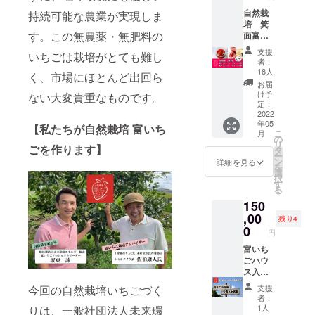
なで分
含まれ
・オリ
全ての
す。 ・
自然栽
持続可能な農業が実現しま
配いた
ていま
ジナル
農作物
富いち
培 箕
しま
す。※
レシピ
は、大
ごハウ
す。この無農薬・無肥料の
面富い
す。
ニュー
は、大
きさな
スにお
ちごバ
2022年
ジーラ
阪青山
どの違
支援
名前を
いちごは栽培がとても難し
ター１
6月頃収
ンド・
大学健
者：
いはあ
掲載さ
４０ｇ
穫予定
ハット
18人
康栄養
ります
く、市場にほとんど出回ら
せてい
＆ジャ
【活動
シティ
学科と
お届
が、全
ただき
ム１４
スケ
と箕面
け予
ない大変貴重なものです。
連携
て安心
ます。
０ｇ
ジュー
定：
市は姉
し、管
安全な
ご支援
各6個入
2022
ル】 ２
妹都市
理栄養
特別な
時に必
年05
りセッ
０２１
【私たちが自然栽培 富いち
です。
士を目
食べ物
ず備考
こ
月
ト 両方
年１１
の
・オー
指す学
です。
欄にご
リ
ごを作ります】
食べて
月２０
タ
ガニッ
生と共
その
希望の
ー
みたい
日
ン
クミネ
詳細を見る
に開発
ため廃
名前を
を
という
（土）
選
ラル
いたし
棄する
ご記入
択
方のた
１０時
す
シュ
ます。
ものは
下さ
る
めの、
～１３
ガー使
・プロ
一切な
い。 名
150
おスス
時 草
用 サ
ジェク
いため
称：富
メセッ
,00
刈作業
トウキ
トリー
残り4
食品ロ
いちご
トで
２０２
0
ビに含
ダーで
スがご
円
ジャム
す。
１年１
まれる
ある一
ざいま
原材料
【自然
富いち
２月１
鉄やカ
般社団
せん。
名：い
栽培
ごハウ
１日
リウム
法人未
・オリ
ちご
箕面富
ス入口
（土）
などの
来環境
ジナル
（富い
いちご
横に２
１０時
微量成
エネル
今回の自然栽培いちごづく
レシピ
支援
ち
ジャム
０２５
～１３
分を大
ギー坂
者：
は、大
ご）、
１４０
年大阪
時 額
切に生
1人
りは、一般社団法人未来環
東より
阪青山
砂糖 内