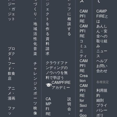
ス
て
ジー
づ
ジ
ッ
・ガ
く
ェ
フ
CAM
CAMP
ジェ
り
ク
に
PFI
FIREと
ット
・
ト
相
RE
は
地
を
談
CAM
あんし
域
作
す
PFI
ん・安
活
る
る
RE
全への
性
資
コ
取り組
化
料
ミュ
み
プロ
音
請
ニ
ニュー
ダク
楽
求
ティ
ス
ト
CAM
ヘルプ
クラウドファ
フー
チ
PFI
お問い
ンディングの
ド・
ャ
RE
合わせ
ノウハウを無
飲食
レ
Crea
料で学ぼう
店
ン
tion
各種規定
CAMPFIRE
ジ
CAM
アカデミー
アニ
ス
利用規
PFI
メ・
ポ
約
RE
漫画
ー
CA
説
細則
for
ツ
MP
明
プライ
Soci
ファ
映
FI
会
バシー
al
ッ
像
RE
・
ポリ
Goo