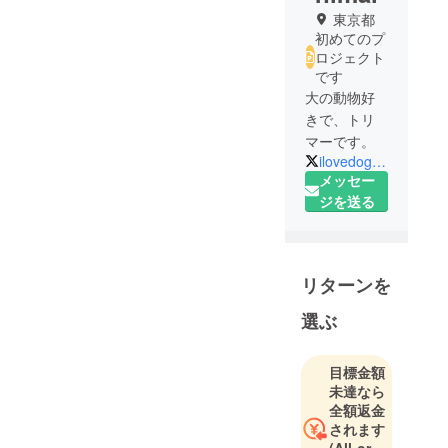
東京都
初めてのプ
ロジェクト
です
大の動物好
きで、トリ
マーです。
ilovedog_ryoko
メッセー
ジを送る
リターンを
選ぶ
目標金額
未達なら
全額返金
されます
(All-or-