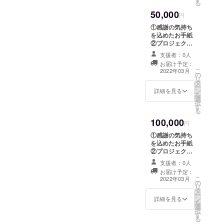
る
自宅に訪問して
50,000
心を込めてペッ
円
ト訪問火葬を行
①感謝の気持ち
わさせて頂きま
を込めたお手紙
す。(立会い火葬
②プロジェクト
のみ) ※訪問火葬
実現までの取り
は東京都、神奈
支援者：0人
組みのご報告 ③
川、千葉、埼玉
お届け予定：
プロジェクト実
こ
にお住まいの方
2022年03月
の
現後の取り組み
リ
に限らさせて頂
タ
のご報告 ④東京
ー
きますのでご注
ン
都、神奈川、千
詳細を見る
を
意下さい。 ※大
選
葉、埼玉にお住
択
型犬には対応出
す
まいの方は、ご
る
来ませんのでご
自宅に訪問して
注意下さい。
100,000
心を込めてペッ
円
ト訪問火葬を行
①感謝の気持ち
わさせて頂きま
を込めたお手紙
す。(立会い火葬
②プロジェクト
＋トリミング) ※
実現までの取り
訪問火葬は東京
支援者：0人
組みのご報告 ③
都、神奈川、千
お届け予定：
プロジェクト実
こ
葉、埼玉にお住
2022年03月
の
現後の取り組み
リ
まいの方に限ら
タ
のご報告 ④東京
ー
させて頂きます
ン
都、神奈川、千
詳細を見る
を
のでご注意下さ
選
葉、埼玉にお住
択
い。 ※大型犬に
す
まいの方は、ご
る
は対応出来ませ
自宅に訪問して