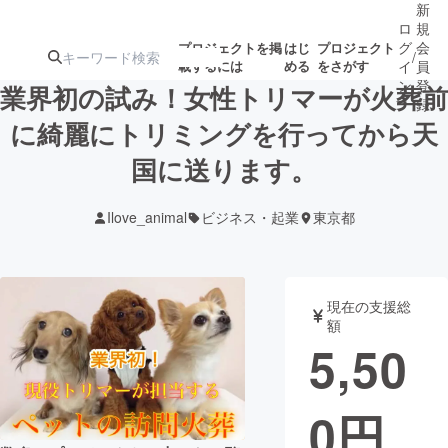
新
ロ
規
グ
会
プロジェクトを掲
はじ
プロジェクト
/
載するには
める
をさがす
イ
員
ン
登
業界初の試み！女性トリマーが火葬前
録
に綺麗にトリミングを行ってから天
国に送ります。
人気のプロ
注目のリ
注目の新着プロ
募集終了が近いプ
もうすぐ公開
ジェクト
ターン
ジェクト
ロジェクト
されます
Ilove_animal
ビジネス・起業
東京都
アート・写真
音楽
現在の支援総
テクノロジー・ガジェット
ゲーム・サ
額
5,50
映像・映画
書籍・雑誌
0
円
ビジネス・起業
チャレンジ