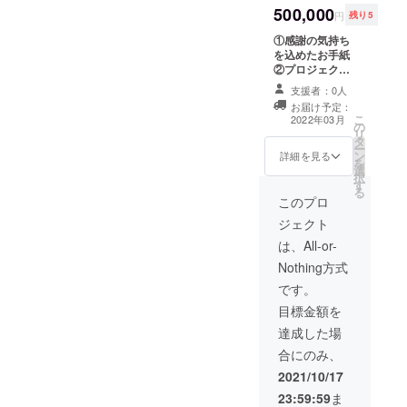
んのでご注意下
500,000
心を込めてペッ
円
残り5
さい。
ト訪問火葬を2回
①感謝の気持ち
行わさせて頂き
を込めたお手紙
ます。(立会い火
②プロジェクト
葬＋トリミング)
実現までの取り
※訪問火葬は東京
支援者：0人
組みのご報告 ③
都、神奈川、千
お届け予定：
プロジェクト実
葉、埼玉にお住
こ
2022年03月
の
現後の取り組み
まいの方に限ら
リ
タ
のご報告 ④10年
させて頂きます
ー
ン
間無料のペット
詳細を見る
のでご注意下さ
を
選
訪問火葬サービ
い。 ※大型犬に
択
す
ス ※ご支援頂い
は対応出来ませ
る
た方ご本人の
このプロ
んのでご注意下
ペットちゃん達
さい。
ジェクト
の訪問火葬を担
当させて頂きた
は、All-or-
いと思います。
Nothing方式
(無料対応は、毎
年2回まで。内容
です。
は立会い火葬の
目標金額を
み。) ※東京都、
神奈川、千葉、
達成した場
埼玉にお住まい
合にのみ、
の方に限らさせ
て頂きます。 ※
2021/10/17
多頭飼いの方で
23:59:59
ま
訪問火葬を頻繁