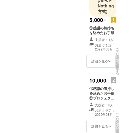
Nothing
方式)
5,000
円
①感謝の気持ち
を込めたお手紙
支援者：1人
お届け予定：
こ
2022年03月
の
リ
タ
ー
ン
詳細を見る
を
選
択
す
る
10,000
円
①感謝の気持ち
を込めたお手紙
②プロジェクト
実現までの取り
支援者：0人
組みのご報告
お届け予定：
こ
2022年03月
の
リ
タ
ー
ン
詳細を見る
を
選