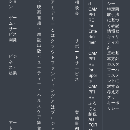
ショ
・
ア
相
シー
d
ン
映
カ
談
特定商
CAM
画
デ
会
取引法
PFI
ゲー
書
ミ
に基づ
RE
ム・
籍
ー
く表記
for
サー
・
と
情報セ
Ente
ビス
雑
は
キュリ
rtain
開発
誌
ク
サ
ティ方
men
出
ラ
ポ
針
t
版
ウ
ー
反社基
CAM
ビジ
ビ
ド
ト
本方針
PFI
ネ
ュ
フ
サ
カスタ
RE
ス・
ー
ァ
ー
マーハ
for
起業
テ
ン
ビ
ラスメ
Spor
ィ
デ
ス
ントに
ts
ー
ィ
対する
CAM
・
ン
考え方
PFI
ヘ
グ
クッ
RE
ル
と
キーポ
ふる
ス
は
リシー
さと
ケ
プ
実
納税
ア
ロ
施
AD
アー
舞
ジ
事
FOR
ト・
台
ェ
例