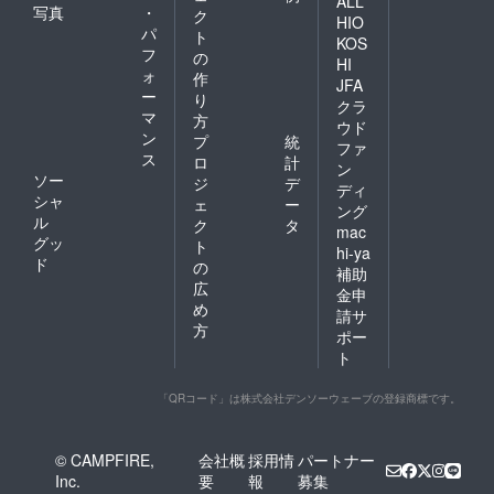
ALL
写真
・
ク
HIO
パ
ト
KOS
フ
の
HI
ォ
作
JFA
ー
り
クラ
マ
方
ウド
ン
プ
統
ファ
ス
ロ
計
ン
ソー
ジ
デ
ディ
シャ
ェ
ー
ング
ル
ク
タ
mac
グッ
ト
hi-ya
ド
の
補助
広
金申
め
請サ
方
ポー
ト
「QRコード」は株式会社デンソーウェーブの登録商標です。
© CAMPFIRE,
会社概
採用情
パートナー
Inc.
要
報
募集