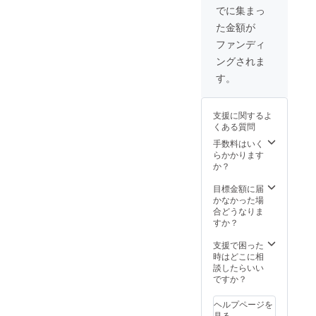
にご利用頂く方
でに集まっ
向けのサービス
た金額が
です。 大型犬に
は対応出来ませ
ファンディ
んのでご注意下
ングされま
さい。
す。
支援に関するよ
くある質問
手数料はいく
らかかります
か？
目標金額に届
かなかった場
合どうなりま
すか？
支援で困った
時はどこに相
談したらいい
ですか？
ヘルプページを
見る