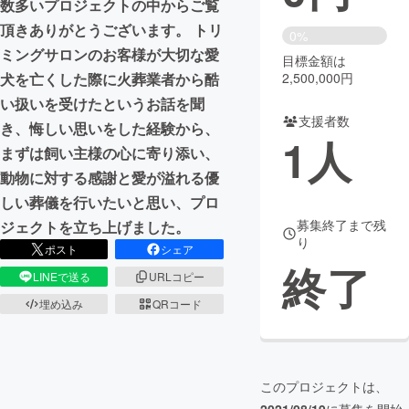
数多いプロジェクトの中からご覧
頂きありがとうございます。 トリ
まちづくり・地域活性化
0%
ミングサロンのお客様が大切な愛
目標金額は
犬を亡くした際に火葬業者から酷
2,500,000円
CAMPFIRE for Social Good
CAMPFIRE Creation
い扱いを受けたというお話を聞
CAMPFIREふるさと納税
machi-ya
コミュニティ
支援者数
き、悔しい思いをした経験から、
1
人
まずは飼い主様の心に寄り添い、
動物に対する感謝と愛が溢れる優
しい葬儀を行いたいと思い、プロ
募集終了まで残
ジェクトを立ち上げました。
り
ポスト
シェア
終了
LINEで送る
URLコピー
埋め込み
QRコード
このプロジェクトは、