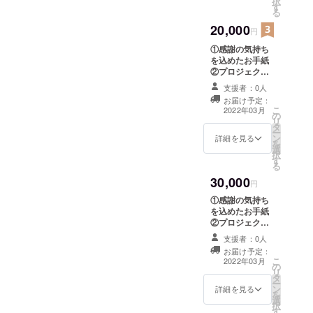
択
す
る
20,000
円
①感謝の気持ち
を込めたお手紙
②プロジェクト
実現までの取り
支援者：0人
組みのご報告 ③
お届け予定：
プロジェクト実
こ
2022年03月
の
現後の取り組み
リ
タ
のご報告
ー
ン
詳細を見る
を
選
択
す
る
30,000
円
①感謝の気持ち
を込めたお手紙
②プロジェクト
実現までの取り
支援者：0人
組みのご報告 ③
お届け予定：
プロジェクト実
こ
2022年03月
の
現後の取り組み
リ
タ
のご報告 ④東京
ー
ン
都、神奈川、千
詳細を見る
を
選
葉、埼玉にお住
択
す
まいの方は、ご