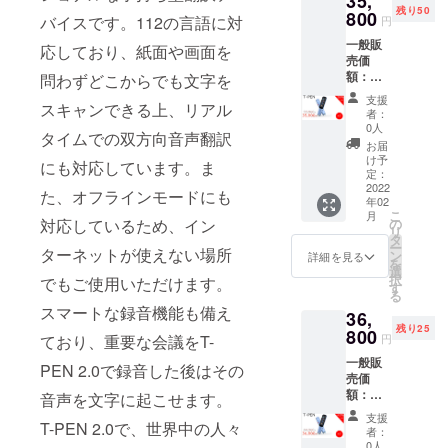
35,
る場合
似商品
残り50
ケーブ
800
があり
が発生
バイスです。112の言語に対
円
ル 上記
ます。
する可
一般販
の価額
皆様の
応しており、紙面や画面を
能性が
売価
は税込
ご支援
ありま
額：
問わずどこからでも文字を
み・送
により
す。ご
55,960
料込み
量産効
了承頂
支援
スキャンできる上、リアル
円 リ
です。
率が向
いた上
者：
ターン
※ご注文
上した
0人
でご支
タイムでの双方向音声翻訳
の詳
状況、
場合、
援頂け
お届
細： ・
使用部
正規販
け予
ます様
にも対応しています。ま
Transp
材の供
定：
売価格
お願い
en本体
2022
給状
が販売
た、オフラインモードにも
致しま
年02
ｘ 2 ・
況、製
予定価
す。
こ
月
日本語
造工程
対応しているため、イン
の
格より
リ
説明書
上の都
タ
下がる
ー
ターネットが使えない場所
・持ち
合等に
ン
可能性
詳細を見る
を
運び用
より出
選
もござ
択
でもご使用いただけます。
の小型
荷時期
す
いま
る
ポーチ
が遅れ
す。 類
スマートな録音機能も備え
36,
・充電
る場合
似商品
残り25
ケーブ
800
があり
が発生
ており、重要な会議をT-
円
ル 上記
ます。
する可
一般販
の価額
皆様の
PEN 2.0で録音した後はその
能性が
売価
は税込
ご支援
ありま
額：
み・送
音声を文字に起こせます。
により
す。ご
55,960
料込み
量産効
了承頂
支援
T-PEN 2.0で、世界中の人々
円 リ
です。
率が向
いた上
者：
ターン
※ご注文
上した
0人