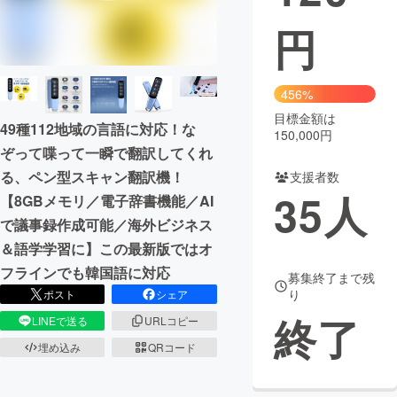
円
まちづくり・地域活性化
CAMPFIRE for Social Good
CAMPFIRE Creation
456%
CAMPFIREふるさと納税
machi-ya
コミュニティ
目標金額は
49種112地域の言語に対応！な
150,000円
ぞって喋って一瞬で翻訳してくれ
る、ペン型スキャン翻訳機！
支援者数
35
人
【8GBメモリ／電子辞書機能／AI
で議事録作成可能／海外ビジネス
＆語学学習に】この最新版ではオ
フラインでも韓国語に対応
募集終了まで残
り
ポスト
シェア
終了
LINEで送る
URLコピー
埋め込み
QRコード