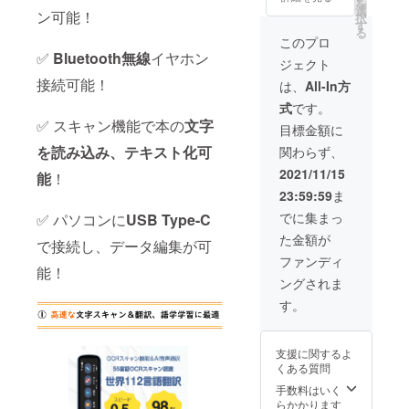
を
運び用
より出
選
もござ
ン可能！
択
の小型
荷時期
す
いま
る
ポーチ
が遅れ
す。 類
このプロ
・充電
る場合
似商品
✅
Bluetooth無線
イヤホン
ジェクト
ケーブ
があり
が発生
ル 上記
接続可能！
ます。
する可
は、
All-In方
の価額
皆様の
能性が
式
です。
は税込
ご支援
ありま
✅ スキャン機能で本の
文字
み・送
により
す。ご
目標金額に
料込み
量産効
了承頂
を読み込み、テキスト化可
関わらず、
です。
率が向
いた上
※ご注文
上した
でご支
2021/11/15
能
！
状況、
場合、
援頂け
23:59:59
ま
使用部
正規販
ます様
材の供
売価格
お願い
でに集まっ
✅ パソコンに
USB Type-C
給状
が販売
致しま
た金額が
況、製
予定価
で接続し、データ編集が可
す。
造工程
格より
ファンディ
能！
上の都
下がる
ングされま
合等に
可能性
より出
もござ
す。
荷時期
いま
が遅れ
す。 類
る場合
似商品
支援に関するよ
があり
が発生
くある質問
ます。
する可
皆様の
能性が
手数料はいく
ご支援
ありま
らかかります