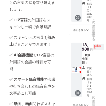
でご支
との言葉の壁を乗り越えま
の詳
状況、
場合、
援頂け
お届
細： ・
使用部
正規販
け予
ます様
しょう。
Transp
材の供
定：
売価格
お願い
en本体
2022
給状
が販売
致しま
年02
ｘ 2 ・
況、製
予定価
す。
✅
112言語
の外国語をス
こ
月
日本語
造工程
の
格より
リ
説明書
上の都
タ
キャンし一瞬で自動翻訳！
下がる
ー
・持ち
合等に
ン
可能性
詳細を見る
を
運び用
より出
選
もござ
択
の小型
✅ スキャン元の言葉を
読み
荷時期
す
いま
る
ポーチ
が遅れ
す。 類
上げ
ることができます！
18,
・充電
る場合
似商品
在庫な
ケーブ
980
があり
し
が発生
円
ル 上記
ます。
する可
✅
AI会話機能
で112言語の
一般販
の価額
皆様の
能性が
売価
は税込
ご支援
ありま
外国語の会話の練習が可
額：
み・送
により
す。ご
27,980
料込み
量産効
了承頂
能！
支援
円 リ
です。
率が向
いた上
者：
ターン
※ご注文
上した
25人
でご支
の詳
状況、
✅
スマート録音機能
で会議
場合、
援頂け
お届
細： ・
使用部
正規販
け予
ます様
Transp
や打ち合わせの録音音声を
材の供
定：
売価格
お願い
en本体
2022
給状
が販売
致しま
文字起こし可能！
年02
ｘ １ ・
況、製
予定価
す。
こ
月
日本語
造工程
の
格より
リ
説明書
上の都
タ
下がる
✅
紙面、画面
問わずスキャ
ー
・持ち
合等に
ン
可能性
詳細を見る