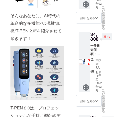
en本体
給状
年02
ｘ １ ・
況、製
こ
月
日本語
造工程
の
リ
説明書
上の都
タ
そんなあなたに、AI時代の
ー
・持ち
合等に
ン
詳細を見る
を
運び用
より出
選
革命的な多機能ペン型翻訳
択
の小型
荷時期
す
る
ポーチ
が遅れ
機”T-PEN 2.0”を紹介させて
34,
・充電
る場合
残り9
頂きます！
ケーブ
800
があり
円
ル 上記
ます。
一般販
の価額
皆様の
売価
は税込
ご支援
額：
み・送
により
55,960
料込み
量産効
支援
円 リ
です。
率が向
者：
ターン
※ご注文
上した
1人
の詳
状況、
場合、
お届
細： ・
使用部
正規販
け予
Transp
材の供
定：
売価格
en本体
2022
給状
が販売
年02
ｘ 2 ・
況、製
予定価
こ
月
日本語
造工程
の
格より
リ
説明書
上の都
タ
下がる
ー
・持ち
合等に
ン
可能性
詳細を見る
を
運び用
より出
選
もござ
択
T-PEN 2.0は、プロフェッ
の小型
荷時期
す
いま
る
ポーチ
が遅れ
す。 類
ショナルな手持ち型翻訳デ
・充電