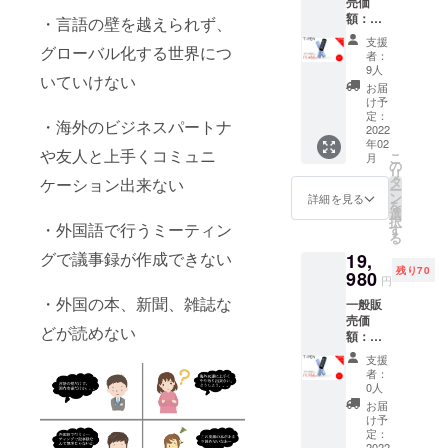
売価
額：
・言語の壁を越えられず、
27,980
支援
グローバル化する世界につ
円 リ
者：
ターン
9人
いていけない
の詳
お届
細： ・
け予
Transp
定：
・海外のビジネスパートナ
en本体
2022
年02
ｘ １ ・
や友人と上手くコミュニ
こ
月
日本語
の
リ
説明書
タ
ケーション出来ない
ー
・持ち
ン
詳細を見る
を
運び用
選
択
の小型
・外国語で行うミーティン
す
る
ポーチ
グで議事録が作成できない
19,
・充電
残り70
ケーブ
980
円
ル 上記
・外国の本、新聞、雑誌な
一般販
の価額
売価
は税込
どが読めない
額：
み・送
27,980
料込み
支援
円 リ
です。
者：
ターン
※ご注文
0人
の詳
状況、
お届
細： ・
使用部
け予
Transp
材の供
定：
2022