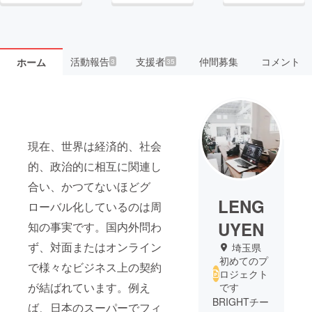
活動報告
支援者
仲間募集
コメント
ホーム
3
35
現在、世界は経済的、社会
的、政治的に相互に関連し
合い、かつてないほどグ
LENG
ローバル化しているのは周
UYEN
知の事実です。国内外問わ
ず、対面またはオンライン
埼玉県
初めてのプ
で様々なビジネス上の契約
ロジェクト
が結ばれています。例え
です
BRIGHTチー
ば、日本のスーパーでフィ