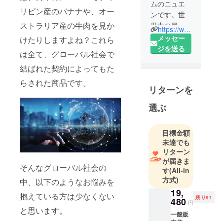
ムのニュエ
リピン産のバナナや、オー
ンです。世
ストラリア産の牛肉を見か
界中の最新
https://www.brighttech.jp/
商品を日本
メッセー
けたりしますよね？これら
市場に届け
ジを送る
は全て、グローバル社会で
たいです。
結ばれた契約によってもた
らされた商品です。
リターンを
選ぶ
目標金額
未達でも
リターン
が届きま
そんなグローバル社会の
す
(All-in
方式)
中、以下のようなお悩みを
19,
抱えている方は少なくない
残り91
480
円
と思います。
一般販