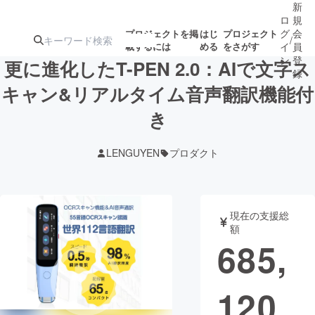
新
ロ
規
グ
会
プロジェクトを掲
はじ
プロジェクト
/
載するには
める
をさがす
イ
員
ン
登
更に進化したT-PEN 2.0：AIで文字ス
録
キャン&リアルタイム音声翻訳機能付
き
人気のプロ
注目のリ
注目の新着プロ
募集終了が近いプ
もうすぐ公開
ジェクト
ターン
ジェクト
ロジェクト
されます
LENGUYEN
プロダクト
アート・写真
音楽
現在の支援総
テクノロジー・ガジェット
ゲーム・サ
額
685,
映像・映画
書籍・雑誌
120
ビジネス・起業
チャレンジ