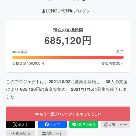
LENGUYEN
プロダクト
現在の支援総額
685,120
円
終了
456
%達成
目標金額
150,000
円
支援者数
35
人
このプロジェクトは、
2021/10/02
に募集を開始し、
35
人の支援
により
685,120
円の資金を集め、
2021/11/15
に募集を終了しま
した
もう一度プロジェクトをやってほしい
ポスト
シェア
LINEで送る
URLコピー
埋め込み
QRコード