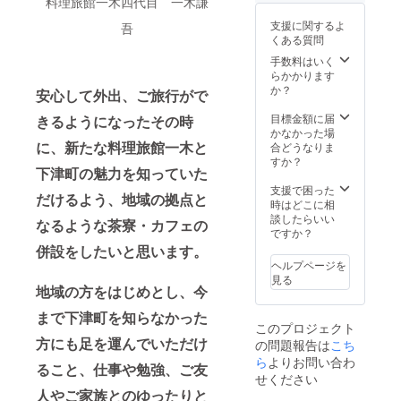
地域の
料理旅館一木四代目 一木謙
拝観料
トに記
観光の
が含ま
載する
支援に関するよ
吾
ご案内
れま
ご希望
くある質問
もいた
す。 ※
のお名
しま
備考欄
手数料はいく
前をご
す。 深
に第
らかかります
記入く
夜の解
１〜３
か？
ださ
安心して外出、ご旅行がで
散とな
希望の
い。
ります
日時を
目標金額に届
きるようになったその時
ので、
必ずご
かなかった場
お車で
に、新たな料理旅館一木と
記入く
合どうなりま
お越し
ださ
すか？
下津町の魅力を知っていた
いただ
い。長
く方限
保寺ス
支援で困った
だけるよう、地域の拠点と
定のプ
タッフ
時はどこに相
ランで
との打
談したらいい
なるような茶寮・カフェの
す。 ※
ち合わ
ですか？
参加さ
せの
併設をしたいと思います。
れる人
上、日
ヘルプページを
数（５
時を調
見る
名様ま
整いた
地域の方をはじめとし、今
で）を
しま
まで下津町を知らなかった
備考欄
す。 メ
このプロジェクト
でお知
ニュー
方にも足を運んでいただけ
の問題報告は
こち
らせく
には和
ださ
ら
よりお問い合わ
歌山産
ること、仕事や勉強、ご友
い。 ※
ジビエ
せください
年越し
ステー
人やご家族とのゆったりと