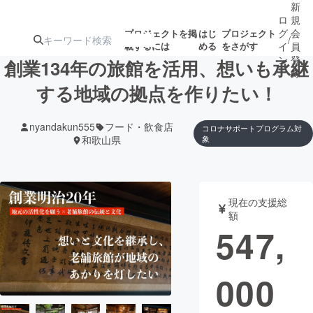
新
ロ
規
グ
会
プロジェクトを掲
はじ
プロジェクト
/
載するには
める
をさがす
イ
員
ン
登
創業134年の旅館を活用、想いも承継
録
する地域の拠点を作りたい！
人気のプロ
注目のリ
注目の新着プロ
募集終了が近いプ
もうすぐ公開
nyandakun555
フード・飲食店
コロナサポートプログラム対
ジェクト
ターン
ジェクト
ロジェクト
されます
和歌山県
象
アート・写真
音楽
現在の支援総
額
テクノロジー・ガジェット
ゲーム・サ
547,
映像・映画
書籍・雑誌
000
ビジネス・起業
チャレンジ