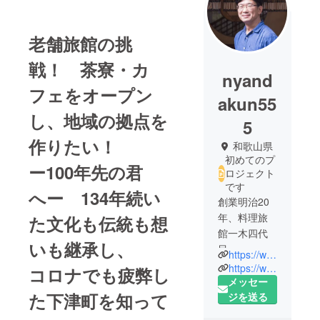
老舗旅館の挑
戦！ 茶寮・カ
nyand
フェをオープン
akun55
し、地域の拠点を
5
作りたい！
和歌山県
初めてのプ
ー100年先の君
ロジェクト
です
へー 134年続い
創業明治20
年、料理旅
た文化も伝統も想
館一木四代
いも継承し、
目
https://www.instaglam.com/ichiki_shimmotsu
一日の半分
https://www.twitter.com/@ken555_jp
コロナでも疲弊し
は大学入試
メッセー
た下津町を知って
数学教師を
ジを送る
していま