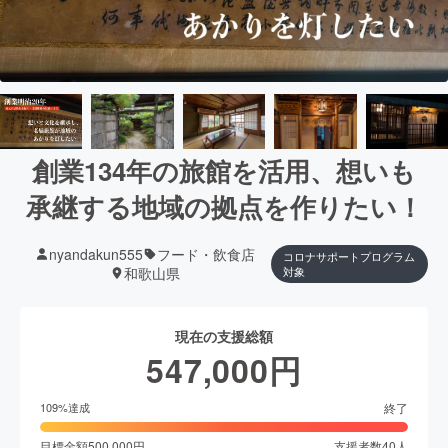
創業134年の旅館を活用、想いも
承継する地域の拠点を作りたい！
nyandakun555
フード・飲食店
コロナサポートプログラム
和歌山県
対象
現在の支援総額
547,000
円
終了
109
%達成
目標金額
500,000
円
支援者数
40
人