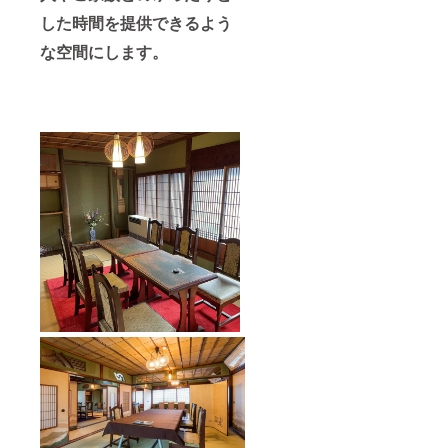
そばは
キ
お持ち
（2000
した時間を提供できるよう
帰りで
円・写
きませ
な空間にします。
真）や
ん。 ※
鱧かつ
メール
定食
にての
（1000
ご案内
円）が
となり
ありま
ます。
す。 ※
郵送そ
お食事
の他で
券はラ
のご案
ンチ営
内が必
業にお
要な場
使いい
合は、
ただけ
備考欄
ます。
にその
※定休：
旨をお
水・
書きく
木、
ださ
11:30〜
い。 ※
14:00 ※
長保寺
個室で
拝観料
のご案
込 ＊日
内が可
程
能で
2021年
す。 ※
12月31
事前に