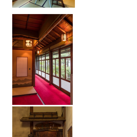
日 ＊場
ご予約
所 和
いただ
歌山県
けると
海南市
助かり
下津町
ます。
上292
※食事券
料理旅
をメー
館一木
ルにて
集合
お送り
時間
いたし
22時
ます。
解散予
郵送を
定は翌1
ご希望
時頃
の場合
自家用
は備考
車でお
欄にそ
越しく
の旨ご
ださい
記入く
＊現地
ださ
までの
い。 ※
交通費
食事券
は自己
には有
負担と
効期限
なりま
（2022.
す。現
6）がご
地での
ざいま
駐車料
す。 ＊
金は必
日程