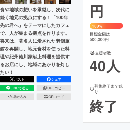
円
食や地域の想いを承継し、次代に
まちづくり・地域活性化
続く地元の拠点にする！「100年
先の君へ」をテーマにしたカフェ
109%
CAMPFIRE for Social Good
CAMPFIRE Creation
で、人が集まる拠点を作ります。
目標金額は
CAMPFIREふるさと納税
machi-ya
コミュニティ
500,000円
将来は、著名人に愛された老舗旅
館を再開し、地元食材を使った料
支援者数
理や紀州徳川家献上料理を提供す
40
人
るお店にし、地域にあかりを灯し
たい！
ポスト
シェア
募集終了まで残
LINEで送る
URLコピー
り
埋め込み
QRコード
終了