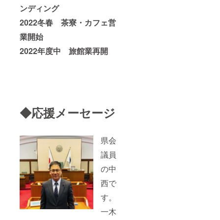
ンディング
2022冬春 茶寮・カフェ営
業開始
2022年度中 旅館業再開
◆応援メーセージ
県会
議員
の中
西で
す。
一木