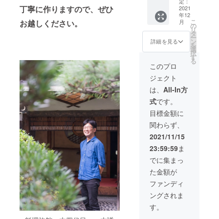
を突こ
ご案内
定：
※食事券
丁寧に作りますので、ぜひ
う！ ◉最
2021
いたし
をメー
年12
大５名
ます。
ルにて
こ
月
お越しください。
様まで
事前に
の
お送り
リ
お越し
日時打
タ
いたし
ー
いただ
ち合わ
ン
ます。
詳細を見る
を
けま
せが必
選
郵送を
択
す。 大
要で
す
ご希望
る
晦日
す。ま
の場合
このプロ
22:00に
た、下
は備考
ジェクト
お集ま
記をご
欄にそ
りいた
確認く
の旨ご
は、
All-In方
だき、
ださ
記入く
式
です。
年越し
い。 ※
ださ
そばを
設定可
い。 ※
目標金額に
振る舞
能期
食事券
関わらず、
いま
間：１
には有
す。 そ
月〜３
効期限
2021/11/15
の後、
月の
（2022.
23:59:59
ま
長保寺
間、日
6）がご
で除夜
時は調
ざいま
でに集まっ
の鐘を
整が必
す。 ※
た金額が
つく体
要です
支援
験を。
※30分程
時、必
ファンディ
解散後
度、昼
ず備考
ングされま
は、和
間のご
欄に
歌山県
案内で
ネーム
す。
内の他
す。 ※
プレー