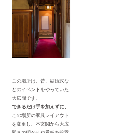
要あり
(2022年
ませ
1月〜3
ん。
月の間
で、長
保寺住
職との
打ち合
わせの
上、日
時を決
定いた
しま
す。)
備考欄
に第
１〜３
希望日
この場所は、昔、結婚式な
時を必
ずご記
どのイベントをやっていた
入くだ
さい。
大広間です。
な
お、調
できるだけ手を加えずに、
整の結
この場所の家具レイアウト
果、日
時の変
を変更し、本玄関から大広
更をお
願いす
間まで明かりや看板を設置