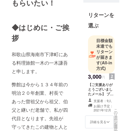
もらいたい！
す。
残りの半分
リターンを
は、継承と
地域創生の
選ぶ
◆はじめに・ご挨
こと。
2^10＝
拶
目標金額
1024、2人の
未達でも
親を10世代
リターン
和歌山県海南市下津町にあ
遡るだけで
が届きま
こんなに多
る料理旅館一木の一木謙吾
す
(All-in
くの人に支
方式)
と申します。
えられてい
3,000
円
る、という
弊館は今から１３４年前の
【ご支援ありが
ことに気づ
とうございまし
明治２０年創業、村長で
いた最近、
たメール】 プロ
ジェクト終了
そんな思い
あった曽祖父から祖父、伯
支援者：9人
後、心をこめた
を継いでい
お届け予定：
お礼メールをお
父と継いだ老舗で、私が四
こ
2021年12月
けることに
の
送りします。 ※
リ
タ
こちらのリター
代目となります。先祖が
全力を注ぎ
ー
ン
ンは、メール以
詳細を見る
を
たい。
守ってきたこの建物と人と
選
外の返礼品はご
択