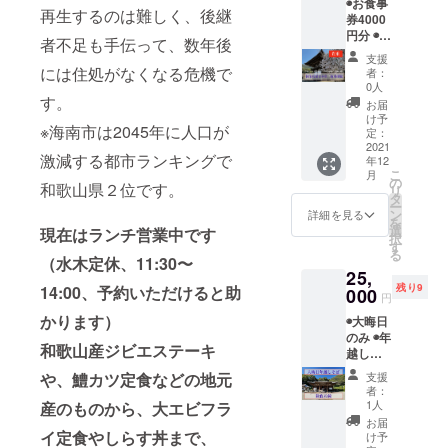
◉お食事
定食
ます。
記入く
再生するのは難しく、後継
券4000
（1000
※食事券
ださ
円分 ◉国
円）が
をメー
い。 ※
者不足も手伝って、数年後
宝長保
ありま
ルにて
食事券
支援
寺本堂
す。 ※
お送り
には住処がなくなる危機で
には有
者：
特別拝
お食事
いたし
0人
効期限
観 年間
す。
券はラ
ます。
（2022.
お届
を通じ
ンチ営
郵送を
け予
6）がご
※海南市は2045年に人口が
て一日
業にお
定：
ご希望
ざいま
しか拝
2021
使いい
の場合
す。 ※
激減する都市ランキングで
年12
観でき
ただけ
は備考
支援
こ
月
ない国
ます。
の
欄にそ
時、必
和歌山県２位です。
リ
宝長保
※定休：
タ
の旨ご
ず備考
ー
寺本堂
水・
ン
記入く
詳細を見る
欄に
を
に特別
木、
選
ださ
現在はランチ営業中です
ネーム
択
にご案
11:30〜
す
い。 ※
プレー
る
内。 現
14:00 ※
（水木定休、11:30〜
食事券
トに記
25,
住職の
個室で
には有
載する
残り9
14:00、予約いただけると助
協力に
000
のご案
効期限
ご希望
円
より、
内が可
（2022.
のお名
かります）
◉大晦日
実現し
能で
6）がご
前をご
のみ ◉年
たリ
す。 ※
ざいま
記入く
和歌山産ジビエステーキ
越しそ
ターン
事前に
す。
ださ
ばつ
です。
ご予約
い。
支援
や、鱧カツ定食などの地元
き、国
長保寺
いただ
者：
宝長保
スタッ
けると
1人
産のものから、大エビフラ
寺で除
フが
助かり
お届
夜の鐘
直々に
イ定食やしらす丼まで、
ます。
け予