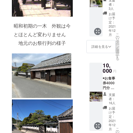
様ネー
お使い
者：
ムプ
いただ
3人
レート
けま
お届
へお名
す。 ※
け予
前を掲
定休：
定：
昭和初期の一木 外観は今
載 メ
2021
水・
年12
ニュー
木、
とほとんど変わりません
こ
月
には和
11:30〜
の
リ
歌山産
14:00 ※
タ
地元のお祭行列の様子
ー
ジビエ
個室で
ン
詳細を見る
を
ステー
のご案
選
択
キ
内が可
す
る
（2000
能で
10,
円・写
す。 ※
真）や
000
事前に
円
鱧かつ
ご予約
◉お食事
定食
いただ
券4000
（1000
けると
円分 メ
円）が
助かり
ニュー
ありま
ます。
支援
には和
す。 ※
※食事券
者：
歌山産
お食事
をメー
16人
ジビエ
券はラ
ルにて
お届
ステー
ンチ営
お送り
け予
キ
業にお
定：
いたし
（2000
2021
使いい
ます。
年12
円・写
ただけ
郵送を
こ
月
真）や
ます。
の
ご希望