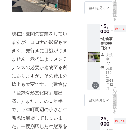
リ
鱧かつ
※定休：
タ
の場合
ー
定食
水・
ン
は備考
詳細を見る
を
（1000
木、
選
欄にそ
択
円）が
11:30〜
す
の旨ご
る
ありま
14:00 ※
記入く
15,
す。 ※
個室で
ださ
残り13
お食事
000
のご案
い。 ※
円
現在は昼間の営業をしてい
券はラ
内が可
食事券
◉お食事
ンチ営
能で
には有
ますが、コロナの影響も大
券4000
業にお
す。 ※
効期限
円分 ◉ご
使いい
事前に
（2022.
きく、先行きに目処がつき
支援者
ただけ
ご予約
6）がご
支援
様ネー
ます。
ません。老朽によりメンテ
いただ
ざいま
者：
ムプ
※定休：
けると
7人
す。
レート
ナンスの必要が建物至る所
水・
助かり
お届
へお名
木、
ます。
け予
にありますが、その費用の
前を掲
11:30〜
定：
※食事券
載 メ
2021
14:00 ※
をメー
捻出も大変です。（建物は
年12
ニュー
個室で
ルにて
こ
月
には和
のご案
の
お送り
「登録有形文化財」届出
リ
歌山産
内が可
タ
いたし
ー
ジビエ
能で
ン
ます。
済。）また、この１年半
詳細を見る
を
ステー
す。 ※
選
郵送を
択
キ
で、下津町周辺の小さな生
事前に
す
ご希望
る
（2000
ご予約
の場合
態系は崩壊してしまいまし
25,
円・写
いただ
は備考
残り10
真）や
000
けると
欄にそ
円
た。一度崩壊した生態系を
鱧かつ
助かり
の旨ご