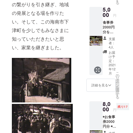
す
ざいません。 ※
好きなも
る
の繋がりを引き継ぎ、地域
支援金額は支援
の、スバル
5,0
者様が支援を申
の発展となる場を作りた
レヴォー
00
し込む際に、任
円
意で引き上げる
グ、テニ
い。そして、この海南市下
食事券
ことが可能で
ス、猫特に
2000円
す。
津町を少しでもみなさまに
分をお
鯖
送りい
知っていただきたいと思
支援
最近ruby
たしま
者：
す。 メ
/railsを始め
い、家業を継ぎました。
4人
ニュー
お届
ました
には和
け予
歌山産
定：
ジビエ
2021
年12
ステー
こ
月
キ
の
リ
（2000
タ
ー
円・写
ン
詳細を見る
を
真）や
選
択
鱧かつ
す
る
定食
8,0
（1000
残り17
円）が
00
円
ありま
◉お食事
す。 ※
券2000
お昼の
円分 ◉ご
ランチ
支援者
営業に
支援