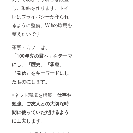
る場合
があり
し、動線を作ります。トイ
ます。
＊集合
レはプライバシーが守られ
場所
るように整備、Wifiの環境を
長保寺
＊現地
整えたいです。
までの
交通費
は自己
茶寮・カフェは、
負担と
なりま
「100年先の君へ」をテーマ
す。 ＊
５名様
にし、『歴史』『承継』
までの
ご同行
『発信』をキーワードにし
が可能
たものにします。
です。
◉ネット環境を構築、
仕事や
勉強、ご友人との大切な時
間に使っていただけるよう
に工夫します。