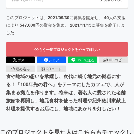
このプロジェクトは、
2021/09/30
に募集を開始し、
40
人の支援
により
547,000
円の資金を集め、
2021/11/15
に募集を終了しま
した
もう一度プロジェクトをやってほしい
ポスト
シェア
LINEで送る
URLコピー
埋め込み
QRコード
食や地域の想いを承継し、次代に続く地元の拠点にす
る！「100年先の君へ」をテーマにしたカフェで、人が
集まる拠点を作ります。将来は、著名人に愛された老舗
旅館を再開し、地元食材を使った料理や紀州徳川家献上
料理を提供するお店にし、地域にあかりを灯したい！
このプロジェクトを見た人はこちらもチェックし