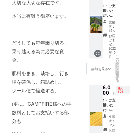
食べら
大切な大切な存在です。
予定
届け致
オーガ
とかわりま
1・ご支
れる
日：
します
ニッ
せんが、
援いた
オーガ
2022年
・名
ク ピ
本当に有難う御座います。
だいた
ニック
8月〜9
オーガニッ
称：
ンクニ
大切な
とうも
月上旬
オーガ
ンニク
支援
クを名乗る
支援者
ろこし
・受け
ニック
者：
の芽 ・
の方々
こともＪＡ
と、 私
渡し方
19人
とうも
原産国/
に御礼
の息子
法：
ろこし
お届
Ｓシールを
産地：
のメー
が、
クール
け予
・原産
日本 ・
どうしても毎年乗り切る、
貼ることも
ル 2・
『僕も
定：
便郵送
国/産
サイズ/
北海道
2022
ママと
出来ません
にてお
地：日
乗り越える為に必要な資
重量：
年10
産 超高
一緒に
届け致
本 ・サ
各1㎏
それでも
こ
月
糖度フ
クラウ
の
金、
します
イズ/重
・保存
リ
やっぱり、
ルーツ
ドファ
タ
・名
量：2㎏
方法：
ー
コーン
ンディ
ン
称：
この身体に
詳細を見る
前後 ・
冷蔵庫
を
糖度18
肥料をまき、栽培し、行き
ング す
選
オーガ
保存方
優しい栽培
択
度〜20
る、と
す
ニック
法：冷
る
場を確保し、箱詰めし、
度 有機
方法が良
うもろ
きゅう
蔵庫
6,0
JAS認
こし沢
り・茄
い、この野
残り
クール便で輸送する、
証オー
00
山買っ
105
子・
円
菜を自分の
ガニッ
てもら
ピーマ
1・ご支
クとう
えるよ
子供だけで
ン ・原
(更に、CAMPFIRE様への手
援いた
もろこ
うに、
産国/産
はなく、沢
だいた
し(フ
頑張ろ
地：日
数料としてお支払いする部
大切な
山の人に食
ルーツ
う！で
本 ・サ
支援
支援者
コーン)
分も
も、僕
イズ/重
者：
べて欲しい
の方々
使用
は、畑
95人
量：各1
だからこ
に御礼
【2022
仕事手
㎏ ・保
お届