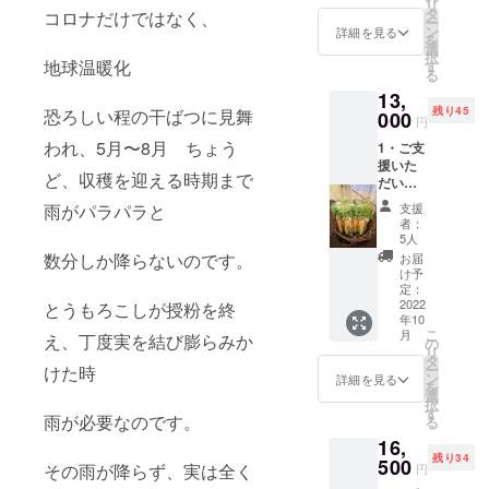
リ
の方入
ルーツ
3個 人
タ
ちらの
コロナだけではなく、
旬の野
ー
れさせ
コーン
参 3本
ン
商品
詳細を見る
菜を詰
を
ていた
(20本入
ニンニ
選
は、加
め合わ
択
だき発
り) 糖度
地球温暖化
ク 2〜
す
工をク
せて送
る
送させ
18度〜
3個 白
レード
る為、
ていた
13,
20度 生
菜 1玉
ル興農
箱の中
だきま
残り45
恐ろしい程の干ばつに見舞
でも食
000
5,000円
にお任
身の内
円
す。
べられ
相当 上
せして
容は確
われ、5月〜8月 ちょう
1・ご支
る 有機
記は例
おりま
定出来
援いた
JAS認
であ
すが と
ませ
ど、収穫を迎える時期まで
だいた
証オー
り、箱
うもろ
ん。こ
大切な
ガニッ
の中身
こし本
雨がパラパラと
ちらに
支援
支援者
クとう
を確定
体は、
者：
お任せ
の方々
もろこ
するも
5人
私の栽
下さ
に御礼
し(フ
のでは
数分しか降らないのです。
培し
お届
い。 ご
のメー
ルーツ
ありま
け予
た、有
要望に
ル 2・
コーン)
定：
せん そ
機オー
お応え
北海道
2022
とうもろこしが授粉を終
旬の時
の時々
ガニッ
するの
年10
産 超高
期 8月
で旬の
クとう
は難し
こ
月
え、丁度実を結び膨らみか
糖度フ
上旬〜9
の
野菜を
もろこ
いです
リ
ルーツ
月上旬
タ
詰め合
しにな
が、喜
ー
けた時
コーン
になり
ン
わせて
詳細を見る
りま
んでい
を
糖度18
ますの
選
送る
す。 (上
ただけ
択
度〜20
で、 順
す
為、 箱
記の値
るよ
雨が必要なのです。
る
度 有機
次発送
の中身
段は送
う、沢
16,
JAS認
させて
の内容
料込み
山入れ
残り34
証オー
500
いただ
は、確
その雨が降らず、実は全く
の値段
円
て送ら
ガニッ
きます
定出来
です) ・
させて