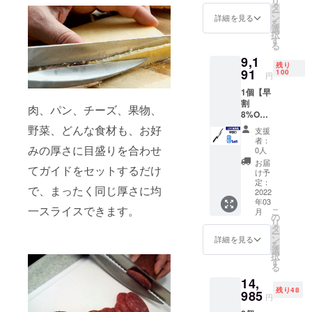
リ
しくお願い
→ 8991
タ
ー
円
申し上げま
ン
詳細を見る
を
（税・
選
す。
択
送料
す
る
込） 発
9,1
送時
残り
期：
91
100
円
2022年
1個【早
3月予定
割
【内
肉、パン、チーズ、果物、
8%OFF
容】 ■
】100名
精密ス
野菜、どんな食材も、お好
支援
限定 割
ライス
者：
引 8％
みの厚さに目盛りを合わせ
ナイフ
0人
コース
×1個 ※
お届
てガイドをセットするだけ
一般販
製造状
け予
売予定
況によ
定：
で、まったく同じ厚さに均
価格
2022
り出荷
年03
9990円
が遅れ
一スライスできます。
こ
月
→ 9191
る場
の
リ
円
合、早
タ
ー
（税・
急にご
ン
詳細を見る
を
送料
連絡致
選
択
込） 発
しま
す
る
送時
す。
14,
期：
残り48
2022年
985
円
3月予定