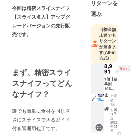
リターンを
す。
今回は精密スライスナイフ
皆様の日々
選ぶ
【スライス名人】アップグ
の生活が楽
しくなるよ
レードバージョンの先行販
目標金額
うな製品を
売です。
未達でも
発掘し、ご
リターン
紹介してい
が届きま
きたいと
す
(All-in
思っており
方式)
ます。
8,9
精一杯プロ
残り49
まず、精密スライ
91
円
ジェクトに
1個【超
スナイフってどん
取り組んで
早割
10%OF
まいりま
なナイフ？
F】50名
す。応援、
支援
限定 割
者：
ご支援いた
引
1人
10％
だけました
お届
誰でも簡単に食材を同じ厚
コース
け予
ら幸いでご
一般販
定：
さにスライスできるガイド
ざいます。
売予定
2022
年03
価格
付き調理用包丁です。
どうぞよろ
こ
月
9990円
の