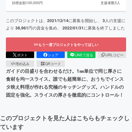
目標金額
100,000
円
支援者数
3
人
このプロジェクトは、
2021/12/14
に募集を開始し、
3
人の支援に
より
38,961
円の資金を集め、
2022/01/31
に募集を終了しました
もう一度プロジェクトをやってほしい
ポスト
シェア
LINEで送る
URLコピー
埋め込み
QRコード
ガイドの目盛りを合わせるだけ。1㎜単位で同じ厚さに
食材を均一スライス。誰でも超簡単に、おうちでインス
タ映え料理が作れる究極のキッチングッズ。ハンドルの
固定を強化。スライスの厚さを徹底的にコントロール！
このプロジェクトを見た人はこちらもチェックし
ています