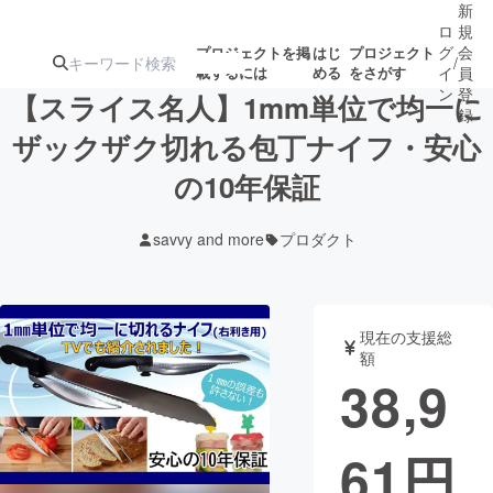
新
ロ
規
グ
会
プロジェクトを掲
はじ
プロジェクト
/
載するには
める
をさがす
イ
員
ン
登
【スライス名人】1mm単位で均一に
録
ザックザク切れる包丁ナイフ・安心
の10年保証
人気のプロ
注目のリ
注目の新着プロ
募集終了が近いプ
もうすぐ公開
ジェクト
ターン
ジェクト
ロジェクト
されます
savvy and more
プロダクト
アート・写真
音楽
現在の支援総
テクノロジー・ガジェット
ゲーム・サ
額
38,9
映像・映画
書籍・雑誌
61
円
ビジネス・起業
チャレンジ