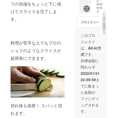
×2個 ※
定：
フの先端をちょっと下に傾
一般販
2022
製造状
年03
売予定
況によ
けてスライスを完了しま
こ
月
価格
り出荷
の
リ
19980
が遅れ
タ
す。
ー
円 →
る場
ン
詳細を見る
を
15984
合、早
選
択
円
急にご
す
る
（税・
連絡致
このプロ
送料
しま
ジェクト
込） 発
料理が苦手な人でもプロの
す。
送時
は、
All-In方
シェフのようなスライスが
期：
式
です。
2022年
超簡単にできます。
3月予定
目標金額に
【内
関わらず、
容】 ■
精密ス
2022/01/31
ライス
23:59:59
ま
ナイフ
×2個 ※
でに集まっ
製造状
た金額が
況によ
り出荷
ファンディ
が遅れ
ングされま
切れ味も抜群！ スパッと切
る場
合、早
す。
れます。
急にご
連絡致