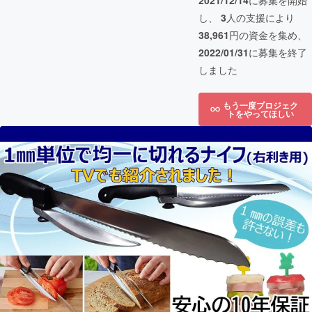
2021/12/14
に募集を開始
し、
3
人の支援により
38,961
円の資金を集め、
2022/01/31
に募集を終了
しました
もう一度プロジェク
トをやってほしい