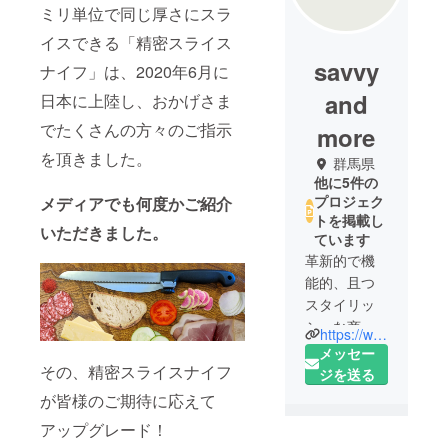
ミリ単位で同じ厚さにスラ
イスできる「精密スライス
savvy
ナイフ」は、2020年6月に
and
日本に上陸し、おかげさま
でたくさんの方々のご指示
more
を頂きました。
群馬県
他に5件の
プロジェク
メディアでも何度かご紹介
トを掲載し
いただきました。
ています
革新的で機
能的、且つ
スタイリッ
シュな商品
https://www.savvyandmore.com
を世界中か
メッセー
その、精密スライスナイフ
ら輸入し、
ジを送る
日本に紹介
が皆様のご期待に応えて
しているビ
アップグレード！
ジネスで