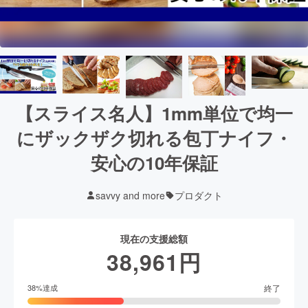
【スライス名人】1mm単位で均一
にザックザク切れる包丁ナイフ・
安心の10年保証
savvy and more
プロダクト
現在の支援総額
38,961
円
終了
38
%達成