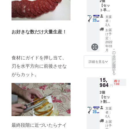
2個
【内
【セッ
容】 ■
ト早割
精密ス
25%OF
ライス
支援
F】50名
ナイフ
者：
限定 割
×1個 ※
2人
引
製造状
お届
お好きな数だけ大量生産！
25％
況によ
け予
コース
り出荷
定：
一般販
2022
が遅れ
年03
売予定
る場
こ
月
価格
合、早
の
リ
19980
急にご
タ
食材にガイドを押し当て、
ー
円 →
連絡致
ン
詳細を見る
を
14985
刃を水平方向に前後させな
しま
選
択
円
す。
す
る
がらカット。
（税・
15,
送料
残り
込） 発
984
100
円
送時
2個
期：
【セッ
2022年
ト割
3月予定
20%OF
【内
支援
F】100
容】 ■
者：
名限定
精密ス
0人
割引
ライス
お届
最終段階に近づいたらナイ
20％
ナイフ
け予
コース