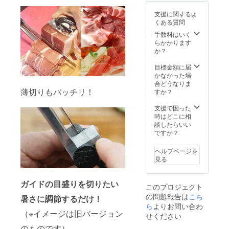
しま
支援に関するよ
す。
くある質問
手数料はいく
らかかります
か？
目標金額に届
かなかった場
合どうなりま
薄切りもバッチリ！
すか？
支援で困った
時はどこに相
談したらいい
ですか？
ヘルプページを
見る
ガイドの目盛りを切りたい
このプロジェクト
の問題報告は
こち
暑さに調節するだけ！
ら
よりお問い合わ
（※イメージは旧バージョン
せください
のものです）