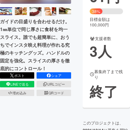
まちづくり・地域活性化
38%
目標金額は
ガイドの目盛りを合わせるだけ。
100,000円
1㎜単位で同じ厚さに食材を均一
CAMPFIRE for Social Good
CAMPFIRE Creation
スライス。誰でも超簡単に、おう
CAMPFIREふるさと納税
machi-ya
コミュニティ
支援者数
3
人
ちでインスタ映え料理が作れる究
極のキッチングッズ。ハンドルの
固定を強化。スライスの厚さを徹
底的にコントロール！
募集終了まで残
ポスト
シェア
り
終了
LINEで送る
URLコピー
埋め込み
QRコード
このプロジェクトは、