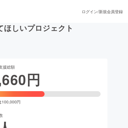
ログイン
/
新規会員登録
てほしいプロジェクト
うすぐ公開されます
支援総額
プロダクト
,660
円
ファッション
スポーツ
00,000円
数
ア
ソーシャルグッド
人