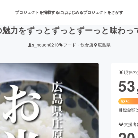
プロジェクトを掲載するには
はじめる
プロジェクトをさがす
の魅力をずっとずっとずーっと味わっ
s_nouen0210
フード・飲食店
広島県
注目のリターン
注目の新着プロジェクト
募集終了が近いプロジェクト
も
現在の
音楽
舞台・パフォーマンス
53
ゲーム・サービス開発
フード・飲食店
53%
書籍・雑誌出版
アニメ・漫画
目標金額は1
支援者
チャレンジ
ビューティー・ヘルスケ
20