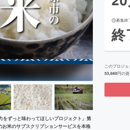
募集終
CAMPFIRE for Social Good
CAMPFIRE Creation
終
CAMPFIREふるさと納税
machi-ya
コミュニティ
このプロジェ
53,660
円の資
魅力をずっと味わってほしいプロジェクト」第
のお米のサブスクリプションサービスを本格