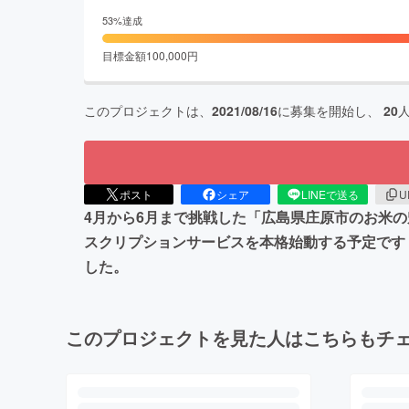
53
%達成
目標金額
100,000
円
このプロジェクトは、
2021/08/16
に募集を開始し、
20
ポスト
シェア
LINEで送る
U
4月から6月まで挑戦した「広島県庄原市のお米
スクリプションサービスを本格始動する予定です
した。
このプロジェクトを見た人はこちらもチ