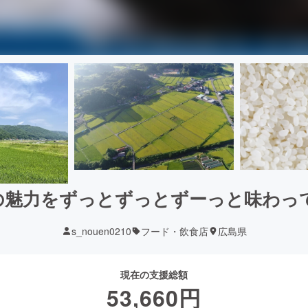
の魅力をずっとずっとずーっと味わっ
s_nouen0210
フード・飲食店
広島県
現在の支援総額
53,660
円