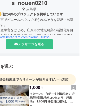
s_nouen0210
広島県
他に4件のプロジェクトを掲載しています
原市でビニールハウスでほうれんそうを栽培・出荷
ます。
ら産学官をはじめ、庄原市の地域農業の活性化を目
ちと様々な事業に取り組んでいきたいと思います！
/www.instagram.com/okome_subsc/
メッセージを送る
を選ぶ
標金額未達でもリターンが届きます
(All-in方式)
1,000
円
リターン１ 『9月中旬以降発送』 庄
原産特別栽培米コシヒカリ 精米
1㎏ 1,000円 梱包日に精米し、お
届けします。