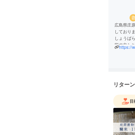
広島県庄
しており
しょうば
指す方た
https:/
リターン
目