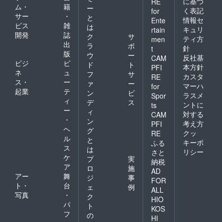
に基づ
RE
ム・
籍
ー
く表記
for
サー
・
と
情報セ
Ente
ビス
雑
は
キュリ
rtain
開発
誌
ク
サ
ティ方
men
出
ラ
ポ
針
t
版
ウ
ー
反社基
CAM
ビジ
ビ
ド
ト
本方針
PFI
ネ
ュ
フ
サ
カスタ
RE
ス・
ー
ァ
ー
マーハ
for
起業
テ
ン
ビ
ラスメ
Spor
ィ
デ
ス
ントに
ts
ー
ィ
対する
CAM
・
ン
考え方
PFI
ヘ
グ
クッ
RE
ル
と
キーポ
ふる
ス
は
リシー
さと
ケ
プ
実
納税
ア
ロ
施
AD
アー
舞
ジ
事
FOR
ト・
台
ェ
例
ALL
写真
・
ク
HIO
パ
ト
KOS
フ
の
HI