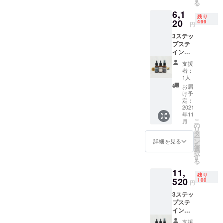
る
ニング機器
価1,800
6,1
円 x 1点
や洗剤の開
残り
・ブラ
20
499
円
発に従事。
ンドケ
3ステッ
このとき、
ア ステ
プステ
インリ
国家資格で
インリ
ムー
ある「ク
ムー
バー
支援
バー
2nd（タ
リーニング
者：
2wayブ
ンパク
1人
師」を取
ラシ
用） 定
お届
得。2006年
セット
価1,800
け予
【セッ
円 x 1
定：
にはワイズ
ト割】
2021
点 ・ブ
プラント
年11
3ステッ
ランド
こ
月
プステ
（株）を設
ケア ス
の
リ
インリ
テイン
タ
立し、ク
ー
ムー
リムー
ン
詳細を見る
を
リーニング
バー
バー
選
択
2wayブ
3rd（黄
す
機器、業務
る
ラシ
ばみ
用洗濯洗
11,
セット
用） 定
残り
剤、繊維加
【セッ
520
価1,800
100
円
ト割】
円 x 1点
工剤など
3ステッ
・ブラ
合計
様々な化成
プステ
ンドケ
5,400円
インリ
ア ステ
品の開発を
のセッ
ムー
インリ
トがご
支援