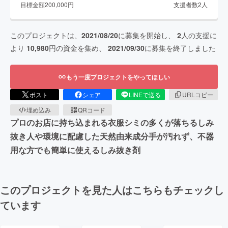
目標金額
200,000
円
支援者数
2
人
このプロジェクトは、
2021/08/20
に募集を開始し、
2
人の支援に
より
10,980
円の資金を集め、
2021/09/30
に募集を終了しました
もう一度プロジェクトをやってほしい
ポスト
シェア
LINEで送る
URLコピー
埋め込み
QRコード
プロのお店に持ち込まれる衣服シミの多くが落ちるしみ
抜き人や環境に配慮した天然由来成分手が汚れず、不器
用な方でも簡単に使えるしみ抜き剤
このプロジェクトを見た人はこちらもチェックし
ています