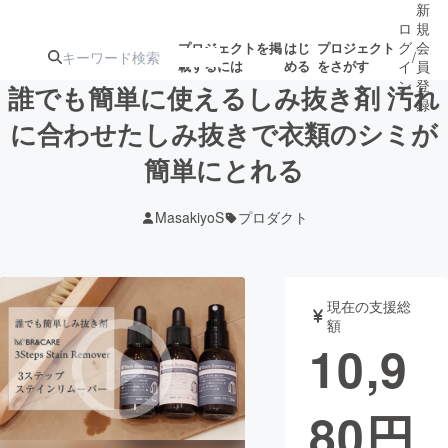
新
ロ
規
グ
会
プロジェクトを掲
はじ
プロジェクト
/
載するには
める
をさがす
イ
員
ン
登
誰でも簡単に使えるしみ抜き剤 汚れ
録
に合わせたしみ抜きで衣類のシミが
簡単にとれる
人気のプロ
注目のリ
注目の新着プロ
募集終了が近いプ
もうすぐ公開
ジェクト
ターン
ジェクト
ロジェクト
されます
MasakiyoS
プロダクト
アート・写真
音楽
現在の支援総
テクノロジー・ガジェット
ゲーム・サ
額
10,9
映像・映画
書籍・雑誌
80
円
ビジネス・起業
チャレンジ