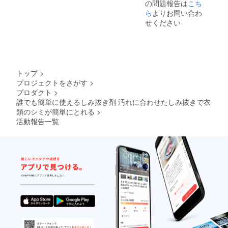
の問題報告は
こち
ブラシ
定価
ら
よりお問い合わ
1,800
せください
円 x 2
点 合
計
14,400
円の
セット
トップ
>
がご支
プロジェクトをさがす
>
援者限
プロダクト
>
定で
20%OF
誰でも簡単に使えるしみ抜き剤 汚れに合わせたしみ抜きで衣
Fの
類のシミが簡単にとれる
>
11,520
活動報告一覧
円とな
りま
す。