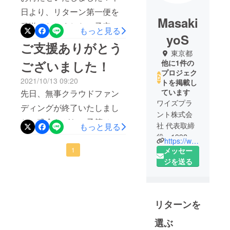
日より、リターン第一便を
Masaki
発送いたしました。予定よ
もっと見る
yoS
りも1週間ほど早く完成しま
ご支援ありがとう
東京都
したので、少しでも早くお
ございました！
他に1件の
届けできればと思い、配送
プロジェク
2021/10/13 09:20
トを掲載し
を始めさせていただきまし
ています
先日、無事クラウドファン
た。多くの方からご支援を
ワイズプラ
ディングが終了いたしまし
いただきましたため、全員
ント株式会
た。残念ながら、予算は達
社 代表取締
もっと見る
の配送までおよそ1週間程度
成しませんでしたが、ご支
役。1992
かかる予定です。今しばら
https://www.br-care.net/
年、IHIグ
援いただきました方へのリ
メッセー
1
くお待ちいただけますと幸
ループで産
ジを送る
ターンは進行いたします。
いです。また、使ってみた
業機械の設
商品の発送予定は11月上旬
計・開発に
感想や、使い方のご質問な
頃を予定しております。今
従事。開発
どもお待ちしております！
リターンを
部署約100名
しばらくお待ち下さい。引
こちらのページにコメント
の中から、
選ぶ
き続き、よろしくお願いし
をいただけますと、逐次、
東京ガス