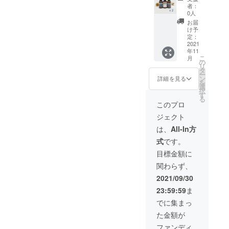
行う。2015
バー
ムー
支援者
者：
年には独自
2wayブ
バー
限定で
0人
ラシ
1st（油
10%OF
の洗濯ブラ
お届
セット
汚れ
Fの
け予
ンド『ブラ
x2セッ
用） 定
定：
4,860円
ト
2021
ンドケア』
価1,800
となり
年11
【セッ
円 x 1点
ます。
を設立し、
こ
月
ト割】
・ブラ
の
リ
家庭用製品
3ステッ
ンドケ
タ
ー
プステ
ア ステ
ン
の開発を本
詳細を見る
を
インリ
インリ
選
格化。ま
択
ムー
ムー
す
る
た、並行し
バー
バー
このプロ
2wayブ
2nd（タ
て「クリー
ジェクト
ラシ
ンパク
ニング師を
セット
用） 定
は、
All-In方
x2セッ
教えるク
価1,800
式
です。
ト
円 x 1
リーニング
【セッ
点 ・ブ
目標金額に
師」とし
ト割】
ランド
関わらず、
・ブラ
ケア ス
て、しみ抜
ンドケ
テイン
2021/09/30
き技術やブ
ア ステ
リムー
23:59:59
ま
ランド品、
インリ
バー
ムー
3rd（黄
でに集まっ
高級スニー
バー
ばみ
カーの修復
た金額が
1st（油
用） 定
汚れ
技術を提供
価1,800
ファンディ