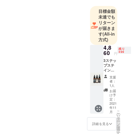
ます！
（株）との
お答えいたしますので、お
目標金額
共同開発プ
気軽にご連絡ください。
未達でも
ロジェクト
リターン
メンバー3人
が届きま
のうちの1人
す
(All-in
に選任さ
方式)
れ、無段階
4,8
残り
リニア制御
60
499
円
のボイラー
3ステッ
開発に寄
プステ
インリ
与。その
ムー
後、クリー
支援
バー
者：
ニング機器
【早
1人
割】 ・
製造販売を
お届
ブラン
け予
行う（株）
ドケア
定：
マリックス
ステイ
2021
年11
ンリ
商品開発部
こ
月
ムー
の
リ
のスタッフ
バー
タ
ー
1st（油
として、産
ン
詳細を見る
を
汚れ
選
業用クリー
択
用） 定
す