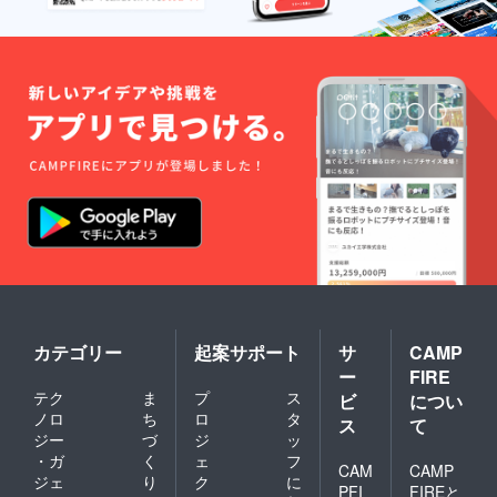
カテゴリー
起案サポート
サ
CAMP
ー
FIRE
テク
ま
プ
ス
ビ
につい
ノロ
ち
ロ
タ
ス
て
ジー
づ
ジ
ッ
・ガ
く
ェ
フ
CAM
CAMP
ジェ
り
ク
に
PFI
FIREと