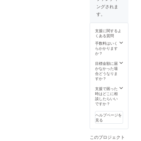
用） 定
円 x 1点
している。
ングされま
価1,800
・ブラ
近年は世界
円 x 2点
ンドケ
す。
・ブラ
ア 2way
的に有名な
ンドケ
ブラシ
バッグブラ
ア ステ
定価
支援に関するよ
ンドのメン
インリ
1,800
くある質問
ムー
円 x 1
テナンスコ
バー
点 合
手数料はいく
ンサルタン
2nd（タ
計
らかかります
ンパク
トとしても
7,200円
か？
用） 定
のセッ
活躍。
価1,800
トがご
目標金額に届
円 x 2
支援者
かなかった場
点 ・ブ
限定で
合どうなりま
ランド
15%OF
すか？
ケア ス
Fの
テイン
6,120円
支援で困った
リムー
となり
時はどこに相
バー
ます。
談したらいい
3rd（黄
ですか？
ばみ
用） 定
ヘルプページを
価1,800
見る
円 x 2点
・ブラ
ンドケ
このプロジェクト
ア 2way