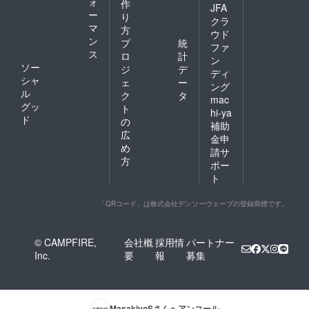
ォ
作
JFA
ー
り
クラ
マ
方
ウド
ン
プ
統
ファ
ス
ロ
計
ン
ソー
ジ
デ
ディ
シャ
ェ
ー
ング
ル
ク
タ
mac
グッ
ト
hi-ya
ド
の
補助
広
金申
め
請サ
方
ポー
ト
「QRコード」は株式会社デンソーウェーブの登録商標です。
© CAMPFIRE,
会社概
採用情
パートナー
Inc.
要
報
募集
MasakiyoS
さんへアンコール