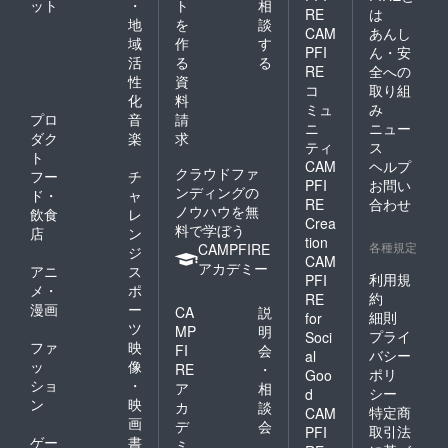
ット
・
ト
相
RE
は
地
を
談
CAM
あんし
域
作
す
PFI
ん・安
活
る
る
RE
全への
性
資
コ
取り組
化
料
ミュ
み
プロ
音
請
ニ
ニュー
ダク
楽
求
ティ
ス
ト
CAM
ヘルプ
クラウドファ
フー
チ
PFI
お問い
ンディングの
ド・
ャ
RE
合わせ
ノウハウを無
飲食
レ
Crea
料で学ぼう
店
ン
tion
各種規定
CAMPFIRE
ジ
CAM
アカデミー
アニ
ス
利用規
PFI
メ・
ポ
約
RE
漫画
ー
CA
説
細則
for
ツ
MP
明
プライ
Soci
ファ
映
FI
会
バシー
al
ッ
像
RE
・
ポリ
Goo
ショ
・
ア
相
シー
d
ン
映
カ
談
特定商
CAM
画
デ
会
取引法
PFI
ゲー
書
ミ