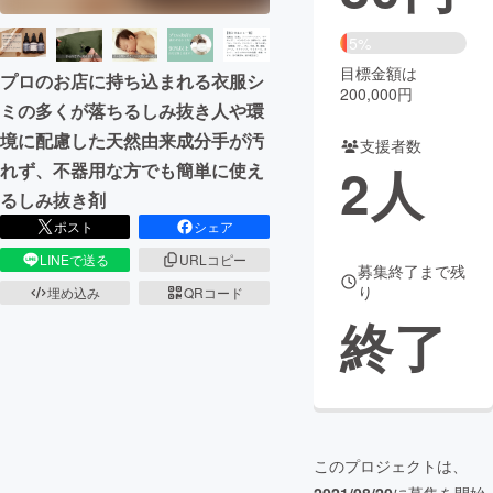
まちづくり・地域活性化
5%
目標金額は
プロのお店に持ち込まれる衣服シ
200,000円
ミの多くが落ちるしみ抜き人や環
CAMPFIRE for Social Good
CAMPFIRE Creation
境に配慮した天然由来成分手が汚
CAMPFIREふるさと納税
machi-ya
コミュニティ
支援者数
2
人
れず、不器用な方でも簡単に使え
るしみ抜き剤
ポスト
シェア
LINEで送る
URLコピー
募集終了まで残
り
埋め込み
QRコード
終了
このプロジェクトは、