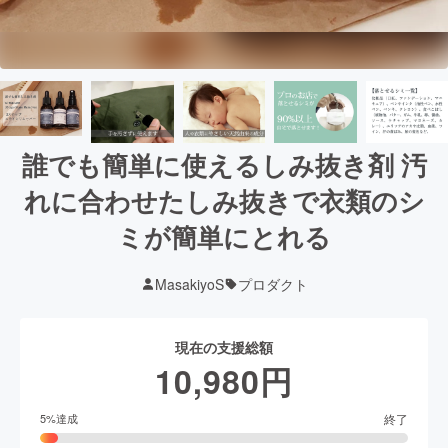
誰でも簡単に使えるしみ抜き剤 汚
れに合わせたしみ抜きで衣類のシ
ミが簡単にとれる
MasakiyoS
プロダクト
現在の支援総額
10,980
円
終了
5
%達成