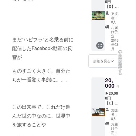
0円
と ハピ
【D】ハ
プラマ
ピプラ
インド
支援
旅オリ
を１枚
者：
ジナル
のポス
0人
ポスト
トカー
お届
カード
ドに納
け予
（10
めて貴
定：
まだ“ハピプラ”と名乗る前に
枚） ＋
2018
方へお
年03
ハピプ
届けい
配信したFacebook動画の反
こ
月
ラ旅オ
たしま
の
リ
リジナ
す ※発
タ
響が
ー
ルス
送方
ン
詳細を見る
を
テッ
法：ス
選
択
カー ハ
ものすごく大きく、自分た
マート
す
る
ピプラ
レター
ちが一番驚く事態に。。。
20,
旅で私
にてお
たちが
000
届けい
円
撮影し
たしま
▶︎20,00
た写真
す
0円
と ハピ
【E】ハ
プラマ
この出来事で、これだけ進
ピプラ
インド
支援
旅オリ
を１枚
者：
んだ世の中なのに、世界中
ジナル
のポス
0人
ポスト
トカー
を旅することや
お届
カード
ドに納
け予
（３
めて貴
定：