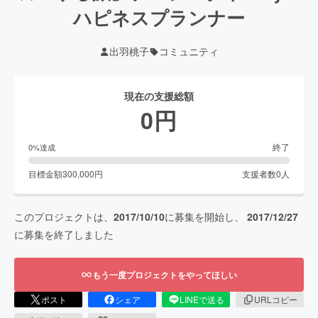
ハピネスプランナー
出羽桃子
コミュニティ
現在の支援総額
0
円
終了
0
%達成
目標金額
300,000
円
支援者数
0
人
このプロジェクトは、
2017/10/10
に募集を開始し、
2017/12/27
に募集を終了しました
もう一度プロジェクトをやってほしい
ポスト
シェア
LINEで送る
URLコピー