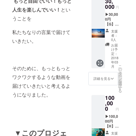
30,
もっと自由でいい！もっと
ハピプ
ラと一
ラ旅
000
緒に旅
円
人生を楽しんでいい！
とい
オリジ
を楽し
▶︎30,00
ナル
みたい
うことを
0円
フォト
方はぜ
【G】ハ
ブック
ひ♪ ※配
ピプラ
（１
送方
支援
私たちなりの言葉で届けて
旅のオ
冊） ハ
法：レ
者：
リジナ
ピプラ
ター
0人
いきたい。
ルポス
ともっ
パック
お届
トカー
と一緒
にて発
け予
ド（10
に旅を
定：
送いた
枚） ＋
2018
満喫し
します
年03
ハピプ
よう！
こ
月
そのために、もっともっと
ラ旅オ
ポスト
の
リ
リジナ
カード
タ
ー
ワクワクするような動画を
ルス
もフォ
ン
詳細を見る
を
テッ
トブッ
選
届けていきたいと考えるよ
択
カー
クも
す
る
＋
ゲット
うになりました。
100
ハピプ
して貴
ラ旅
,00
方も一
オリジ
緒に思
0
円
ナル
い出を
フォト
▶︎100,0
シェ
ブック
00円
ア！ ※
（１
【H】ハ
発送方
▼このプロジェ
冊） ＋
ピプラ
法：レ
支援
ハピプ
旅のオ