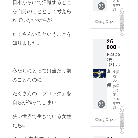
枚） ＋
2018
日本から出て活躍するとこ
方へお
年03
ハピプ
届けい
こ
月
を自分のこととして考えら
ラ旅オ
たしま
の
リ
リジナ
す！ ※
タ
ー
れていない女性が
ルス
発送方
ン
詳細を見る
を
テッ
法：ス
選
択
カー
マート
す
たくさんいるということを
る
＋
レター
25,
ハピプ
にて発
知りました。
ラ旅の
000
送いた
円
オリジ
します
▶︎25,00
ナル
0円
フォト
【F】ハ
ブック
ピプラ
私たちにとっては当たり前
（１
支援
旅オリ
冊） ハ
者：
のことなのに
ジナル
ピプラ
0人
ポスト
の旅が
お届
カード
ぎゅっ
け予
たくさんの「ブロック」を
（10
と詰
定：
枚） ＋
2018
まった
自らが作ってしまい
年03
ハピプ
オリジ
こ
月
ラ旅オ
ナル
の
リ
リジナ
フォト
タ
狭い世界で生きている女性
ー
ルス
ブック
ン
詳細を見る
を
テッ
付き！
たちに
選
択
カー
もっと
す
る
＋
ハピプ