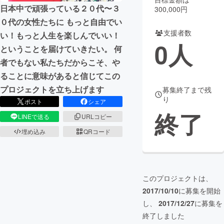
日本中で頑張っている２０代〜３
300,000円
まちづくり・地域活性化
０代の女性たちに もっと自由でい
支援者数
い！もっと人生を楽しんでいい！
0
人
ということを届けていきたい。 何
CAMPFIRE for Social Good
CAMPFIRE Creation
者でもない私たちだからこそ、や
CAMPFIREふるさと納税
machi-ya
コミュニティ
ることに意味があると信じてこの
プロジェクトを立ち上げます
募集終了まで残
り
ポスト
シェア
終了
LINEで送る
URLコピー
埋め込み
QRコード
このプロジェクトは、
2017/10/10
に募集を開始
し、
2017/12/27
に募集を
終了しました