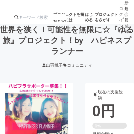
新
ロ
規
グ
会
プロジェクトを掲
はじ
プロジェクト
/
載するには
める
をさがす
イ
員
ン
登
世界を狭く！可能性を無限に☆『ゆる
録
旅』プロジェクト！by ハピネスプ
ランナー
人気のプロ
注目のリ
注目の新着プロ
募集終了が近いプ
もうすぐ公開
ジェクト
ターン
ジェクト
ロジェクト
されます
出羽桃子
コミュニティ
アート・写真
音楽
現在の支援総
テクノロジー・ガジェット
ゲーム・サ
額
0
円
映像・映画
書籍・雑誌
0%
ビジネス・起業
チャレンジ
目標金額は