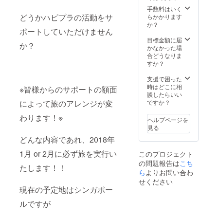
ク も
旅 オ
手数料はいく
しく
リジナ
どうかハピプラの活動をサ
らかかります
は 普
ルDVD
か？
ポートしていただけません
通郵便
(１枚）
で発送
＋ハピ
目標金額に届
か？
いたし
プラが
かなかった場
ます
あなた
合どうなりま
の地元
すか？
へ旅し
に行き
支援で困った
ま
時はどこに相
※皆様からのサポートの額面
す！！
談したらいい
（もち
ですか？
によって旅のアレンジが変
ろん動
画配信
わります！※
ヘルプページを
もしま
見る
す♪）
どんな内容であれ、2018年
ハピプ
ラが飛
1月 or 2月に必ず旅を実行い
このプロジェクト
び出し
の問題報告は
こち
て貴方
たします！！
の街へ
ら
よりお問い合わ
旅しに
せください
行きま
現在の予定地はシンガポー
す˃ ˂ ♡
地元を
ルですが
PRした
い！知