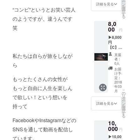
ー
ルス
レター
ン
詳細を見る
を
テッ
にて発
選
“コンビ”というとお笑い芸人
択
カー ハ
送いた
す
る
ピプラ
のようですが、違うんです
します
8,0
旅で私
笑
たちが
00
円
撮影し
▶︎8,000
た写真
円
と ハピ
【C】ハ
プラマ
ピプラ
インド
支援
私たちは自らが旅をしなが
旅オリ
をポス
者：
ジナル
トカー
0人
ら
ポスト
ドに納
お届
カード
めて貴
け予
（５
方へ届
定：
もっとたくさんの女性が
枚） ＋
2018
けます♪
年03
ハピプ
もっと自由に人生を楽しん
※発送方
こ
月
ラ旅オ
法：ス
の
リ
で欲しい！という想いを
リジナ
マート
タ
ー
ルス
レター
ン
詳細を見る
持って
を
テッ
にてお
選
択
カー ハ
送りい
す
る
ピプラ
たしま
FacebookやInstagramなどの
10,
旅で私
す
たちが
000
SNSを通して動画を配信し
円
撮影し
▶︎10,00
た写真
ています。