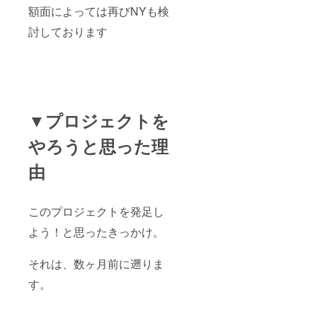
額面によっては再びNYも検
らない
魅力を
討しております
引き出
してほ
しい！
そんな
貴方は
ぜひ♪ ※
発送方
法：レ
▼プロジェクトを
ター
パッ
やろうと思った理
ク も
しくは
由
普通郵
便でお
届けい
たしま
このプロジェクトを発足し
す
よう！と思ったきっかけ。
それは、数ヶ月前に遡りま
す。