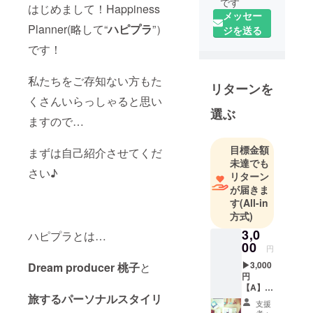
です
はじめまして！Happiness
メッセー
Planner(略して“
ハピプラ
”）
ジを送る
です！
私たちをご存知ない方もた
リターンを
くさんいらっしゃると思い
選ぶ
ますので…
目標金額
まずは自己紹介させてくだ
未達でも
さい♪
リターン
が届きま
す
(All-in
方式)
3,0
ハピプラとは…
00
円
▶︎3,000
Dream producer 桃子
と
円
【A】ハ
旅するパーソナルスタイリ
ピプラ
支援
旅オリ
者：