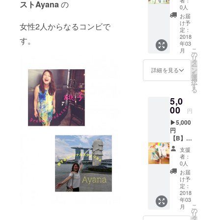
ストAyana
の
ジナル
0人
ポスト
お届
カード
け予
女性2人からなるコンビで
（1枚）
定：
＋
2018
す。
年03
ハピプ
こ
月
ラ旅オ
の
リ
リジナ
タ
ー
ルス
ン
詳細を見る
を
テッ
選
択
カー ハ
す
る
ピプラ
5,0
旅で私
たちが
00
円
撮影し
▶︎5,000
た写真
円
と ハピ
【B】ハ
プラマ
ピプラ
インド
支援
旅オリ
をポス
者：
ジナル
トカー
0人
ポスト
ドに納
お届
カード
めて貴
け予
（３
方へ届
定：
枚） ＋
2018
けます
年03
ハピプ
※発送方
こ
月
ラ旅オ
法：ス
の
リ
リジナ
マート
タ