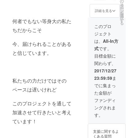
の
リ
ター
厳選お
ラ旅オ
タ
ー
ン！ ※
土産“ハ
リジナ
ン
詳細を見る
を
配送方
ピプラ
ルス
選
択
法：レ
のおす
テッ
す
何者でもない等身大の私た
る
ター
そ分け”
カー
このプロ
パッ
＋ハピ
＋
ちだからこそ
ジェクト
ク も
プラ
ハピプ
しくは
旅 オ
ラ旅の
は、
All-In方
今、届けられることがある
普通郵
リジナ
オリジ
式
です。
便でお
ルDVD
ナル
と信じています。
送りい
(１枚）
フォト
目標金額に
たしま
ハピプ
ブック
関わらず、
す
ラ旅を
（１
オリジ
冊） ＋
2017/12/27
ナル
ハピプ
23:59:59
ま
DVDに
ラ旅
私たちの力だけではその
して貴
ガイド
でに集まっ
方の元
ブック
ペースは遅いけれど
た金額が
へ届け
に乗っ
ます♪
てな
ファンディ
このプロジェクトを通して
永久保
い！？
ングされま
存版で
厳選お
加速させて行きたいと考え
す
土産“ハ
す。
よー！
ピプラ
ています！
※配送方
のおす
法：レ
そ分け”
支援に関するよ
ター
＋ハピ
くある質問
パッ
プラ