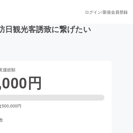
ログイン
/
新規会員登録
訪日観光客誘致に繋げたい
うすぐ公開されます
支援総額
プロダクト
,000
円
ファッション
スポーツ
00,000円
数
ア
ソーシャルグッド
人