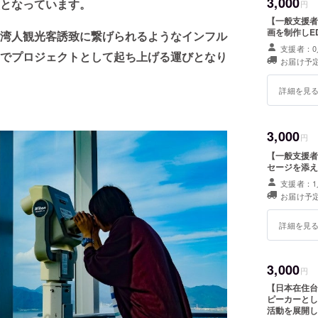
3,000
となっています。
円
【一般支援者
画を制作しE
湾人観光客誘致に繋げられるようなインフル
支援者：0
でプロジェクトとして起ち上げる運びとなり
お届け予定
詳細を見
3,000
円
【一般支援者
セージを添え
支援者：1
お届け予定
詳細を見
3,000
円
【日本在住台
ピーカーとし
活動を展開し