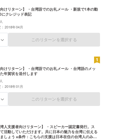
向けリターン】 ・台湾語でのお礼メール ・新規で1本の動
Dにクレジッド表記
人
：2018年04月
このリターンを選択する
る
向けリターン】 ・台湾語でのお礼メール ・台湾語のメッ
た年賀状を送付します
人
：2018年01月
このリターンを選択する
る
湾人支援者向けリターン】 ・スピーカー認定書発行。ス
て活動していただけます。共に日本の魅力を台湾に伝える
ましょう ※条件：こちらの支援は日本在住の台湾人のみ対