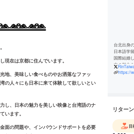
台北出身
。
日本語学
国際結婚
し現在は京都に住んでいます。
本の魅力
RinTaiw
香美町観
光地、美味しい食べものやお洒落なファッ
『Japah
湾の人々にも日本に来て体験して欲しいとい
情報を執
力し、日本の魅力を美しい映像と台湾語のナ
リターン
ています。
目
金面の問題や、インバウンドサポートを必要