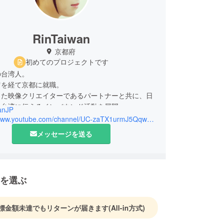
RinTaiwan
京都府
初めてのプロジェクトです
の台湾人。
留を経て京都に就職。
した映像クリエイターであるパートナーと共に、日
を台湾に伝えるインバウンド活動を展開。
anJP
光大使。丹波写ガール隊。台湾メディア
https://www.youtube.com/channel/UC-zaTX1urmJ5QqwuHsCwqsQ
olic』『Taiwan Days』にてライターとして日台間の
メッセージを送る
筆。
を選ぶ
標金額未達でもリターンが届きます
(All-in方式)