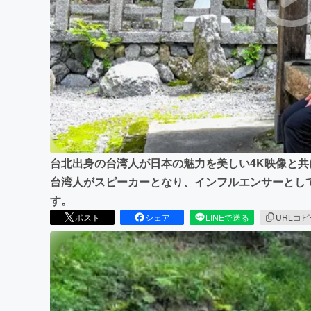
まちづくり・地域活性化
台北出身の台湾人が日本の魅力を美しい4K映像と
台湾人がスピーカーとなり、インフルエンサーとし
す。
ポスト
シェア
LINEで送る
URLコ