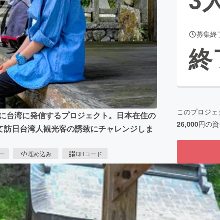
募集終
CAMPFIRE for Social Good
CAMPFIRE Creation
終
CAMPFIREふるさと納税
machi-ya
コミュニティ
このプロジェ
共に台湾に発信するプロジェクト。日本在住の
26,000
円の資
て訪日台湾人観光客の誘致にチャレンジしま
ピー
埋め込み
QRコード