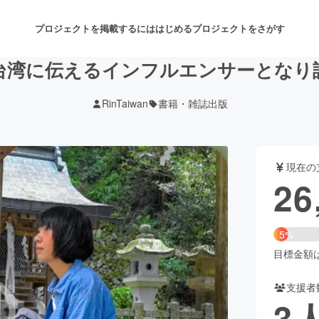
プロジェクトを掲載するには
はじめる
プロジェクトをさがす
台湾に伝えるインフルエンサーとなり
RinTaiwan
書籍・雑誌出版
注目のリターン
注目の新着プロジェクト
募集終了が近いプロジェクト
も
現在の
音楽
舞台・パフォーマンス
26
ゲーム・サービス開発
フード・飲食店
5%
書籍・雑誌出版
アニメ・漫画
目標金額は5
支援者
チャレンジ
ビューティー・ヘルスケ
3