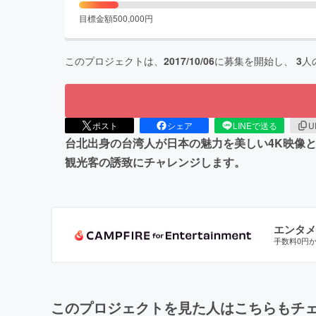
目標金額
500,000
円
このプロジェクトは、
2017/10/06
に募集を開始し、
3
人
ポスト
シェア
LINEで送る
U
台北出身の台湾人が日本の魅力を美しい4K映像
観光客の誘致にチャレンジします。
エンタメ
手数料0円
このプロジェクトを見た人はこちらもチ