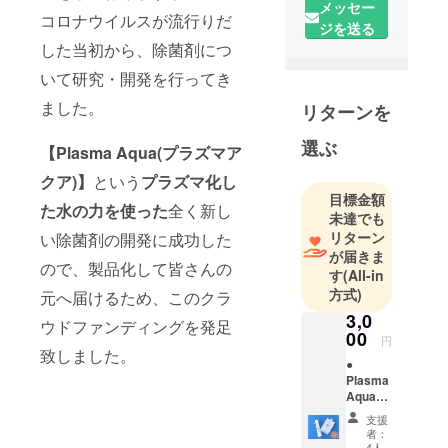
メッセー
コロナウイルスが流行りだ
ています。
ジを送る
COVID-19(新
した当初から、除菌剤につ
型コロナウ
いて研究・開発を行ってき
イルス)が流
ました。
リターンを
行りだした
当初から、
選ぶ
【Plasma Aqua(プラズマア
除菌剤につ
いて研究・
クア)】
という
プラズマ化し
開発を行っ
目標金額
た水の力を使った
全く新し
未達でも
てきまし
リターン
い除菌剤の開発に成功した
た。
が届きま
ので、製品化して皆さんの
す
(All-in
活性化酸素
方式)
元へ届けるため、このクラ
(プラズマ)の
3,0
ウドファンディングを発足
力を使っ
00
円
た、『強力
致しました。
●
な除菌力』
Plasma
と『手肌へ
Aqua(1
000ml)
の優しさ』
支援
×1個 ●
者：
を兼ね備え
専用ス
4人