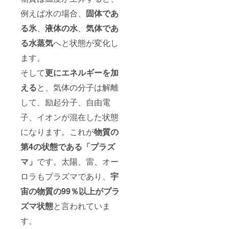
例えば水の場合、
固体
であ
る氷
、
液体
の水
、
気体
であ
る水蒸気
へと状態が変化し
ます。
そして
更にエネルギーを加
える
と、気体の分子は解離
して、励起分子、自由電
子、イオンが混在した状態
になります。これが
物質の
第4の状態である「プラズ
マ」
です。太陽、雷、オー
ロラもプラズマであり、
宇
宙の物質の99％以上がプラ
ズマ状態
と言われていま
す。