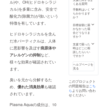
ル)や、OH(ヒドロキシラジ
くある質問
カル)を多量に含み、安全で
手数料はいく
らかかります
酸化力(除菌力)が強いという
か？
特徴を有しています。
目標金額に届
かなかった場
合どうなりま
ヒドロキシラジカルを含ん
すか？
だ水パーティクルは、人体
支援で困った
に悪影響を及ぼす
病原体
や
時はどこに相
談したらいい
アレルゲンの抑制
など、
ですか？
様々な効果が確認されてい
ヘルプページを
見る
ます。
臭いを元から分解するた
このプロジェクト
の問題報告は
こち
め、
優れた消臭効果
も確認
ら
よりお問い合わ
されています。
せください
Plasma Aquaの成分は、10