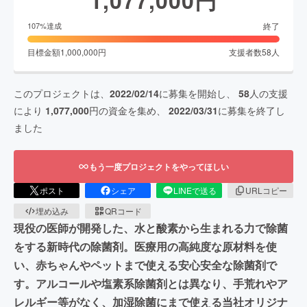
終了
107
%達成
目標金額
1,000,000
円
支援者数
58
人
このプロジェクトは、
2022/02/14
に募集を開始し、
58
人の支援
により
1,077,000
円の資金を集め、
2022/03/31
に募集を終了し
ました
もう一度プロジェクトをやってほしい
ポスト
シェア
LINEで送る
URLコピー
埋め込み
QRコード
現役の医師が開発した、水と酸素から生まれる力で除菌
をする新時代の除菌剤。医療用の高純度な原材料を使
い、赤ちゃんやペットまで使える安心安全な除菌剤で
す。アルコールや塩素系除菌剤とは異なり、手荒れやア
レルギー等がなく、加湿除菌にまで使える当社オリジナ