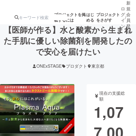
新
ロ
規
グ
会
プロジェクトを掲
はじ
プロジェクト
/
載するには
める
をさがす
イ
員
ン
登
【医師が作る】水と酸素から生まれ
録
た手肌に優しい除菌剤を開発したの
で安心を届けたい
人気のプロ
注目のリ
注目の新着プロ
募集終了が近いプ
もうすぐ公開
ジェクト
ターン
ジェクト
ロジェクト
されます
ONExSTAGE
プロダクト
東京都
アート・写真
音楽
現在の支援総
テクノロジー・ガジェット
ゲーム・サ
額
1,07
映像・映画
書籍・雑誌
7,00
ビジネス・起業
チャレンジ