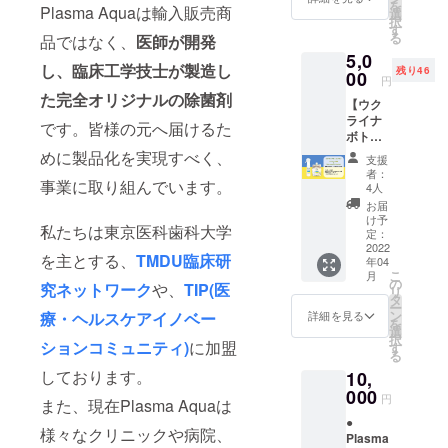
を
Plasma Aquaは輸入販売商
選
択
す
る
品ではなく、
医師が開発
5,0
し、臨床工学技士が製造し
残り46
00
円
た完全オリジナルの除菌剤
【ウク
ライナ
です。皆様の元へ届けるた
ボトル
プラ
めに製品化を実現すべく、
支援
ン】 ウ
者：
クライ
事業に取り組んでいます。
4人
ナ国旗
お届
＆ 「We
け予
私たちは東京医科歯科大学
support
定：
Ukraine
2022
を主とする、
TMDU臨床研
年04
」 国旗
こ
月
と文字
の
究ネットワーク
や、
TIP(医
リ
が入っ
タ
ー
た限定
ン
療・ヘルスケアイノベー
詳細を見る
を
ボトル
選
択
です。
ションコミュニティ)
に加盟
す
る
◆リ
しております。
10,
ターン
内容 ●
000
円
また、現在Plasma Aquaは
Plasma
●
Aqua(1
様々なクリニックや病院、
Plasma
000ml)