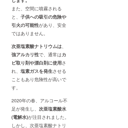
します。
また、空間に噴霧される
と、
子供への吸引の危険や
引火の可能性
があり、安全
ではありません。
次亜塩素酸ナトリウムは
、
強アルカリ性
で、通常は
カ
ビ取り剤や漂白剤に使用
さ
れ、
塩素ガスを発生
させる
こともあり危険性が高いで
す。
2020年の春、アルコール不
足が発生し、
次亜塩素酸水
(電解水)
が注目されました。
しかし、次亜塩素酸ナトリ