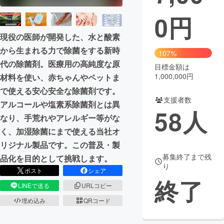
0
円
まちづくり・地域活性化
現役の医師が開発した、水と酸素
から生まれる力で除菌をする新時
CAMPFIRE for Social Good
CAMPFIRE Creation
107%
代の除菌剤。医療用の高純度な原
CAMPFIREふるさと納税
machi-ya
コミュニティ
目標金額は
1,000,000円
材料を使い、赤ちゃんやペットま
で使える安心安全な除菌剤です。
支援者数
アルコールや塩素系除菌剤とは異
58
人
なり、手荒れやアレルギー等がな
く、加湿除菌にまで使える当社オ
リジナル製品です。この普及・製
募集終了まで残
品化を目的として挑戦します。
り
ポスト
シェア
終了
LINEで送る
URLコピー
埋め込み
QRコード