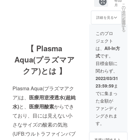
年03
350ml)
こ
月
×5本 ●
の
リ
お礼
タ
ー
メール
ン
詳細を見る
を
● 協賛
選
択
企業と
す
る
して、
このプロ
HPや
ジェクト
SNSに
【 Plasma
一定期
は、
All-In方
間の企
式
です。
業名掲
Aqua(プラズマア
載 ※掲
目標金額に
載させ
クア)とは 】
関わらず、
て頂く
企業名
2022/03/31
(社名)を
23:59:59
ま
備考欄
Plasma Aqua(プラズマアク
へ必ず
でに集まっ
記載し
ア)は、
医療用逆浸透水(超純
た金額が
て下さ
水)
と、
医療用酸素
からでき
い
ファンディ
ており、目には見えない小
ングされま
す。
さなサイズの酸素の気泡
(UFB:ウルトラファインバブ
支援に関するよ