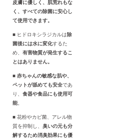
皮膚に優しく、肌荒れもな
く、すべての除菌に安心し
て使用できます。
■ ヒドロキシラジカルは
除
菌後には水に変化
するた
め、
有害物質が発生するこ
とはありません。
■ 赤ちゃんの敏感な肌や、
ペットが舐めても安全
であ
り、
食器や食品にも使用可
能
。
■ 花粉やカビ菌、アレル物
質を抑制し、
臭いの元も分
解するため消臭効果にも優