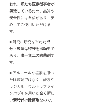
われ、
私たち医療従事者が
製造している
ため、品質や
安全性には自信があり、安
心してご使用いただけま
す。
■ 研究に研究を重ねた
成
分・製法
は特許を出願中
で
あり、
唯一無二の除菌剤
で
す。
■ アルコールや塩素を用い
た除菌剤ではなく、酸素や
ラジカル、ウルトラファイ
ンバブルを用いた
全く新し
い新時代の除菌剤
なので、