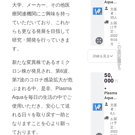
Aqua(1
×1個
大学、メーカー、その他医
000ml)
● ウク
支援
×5個 ●
ライナ
療関連機関にご興味を持っ
者：
専用ス
スプ
35人
プレー
ていただいており、これか
レーボ
お届
ボトル
トル
け予
らも更なる発展を目指して
(空き容
【限
定：
器
2022
定】(空
研究・開発を行っていきま
年03
350ml)
き容器
こ
月
×3本
350ml)
の
す。
リ
×1本
タ
ー
ン
詳細を見る
を
選
新たな変異株であるオミク
択
す
る
ロン株が発見され、第6波、
50,
第7波のコロナ感染拡大が危
000
円
ぶまれる中、是非、Plasma
●
Plasma
Aquaを毎日の生活の中でご
Aqua(1
000ml)
支援
使用いただき、安心して送
×10個 ●
者：
専用ス
6人
れる日々を取り戻す一助と
プレー
お届
ボトル
なりますことを心より願っ
け予
(空き容
定：
ております。
器
2022