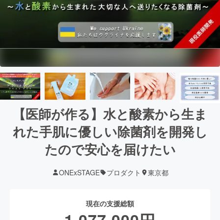
【医師が作る】水と酸素から生ま
れた手肌に優しい除菌剤を開発し
たので安心を届けたい
ONExSTAGE
プロダクト
東京都
現在の支援総額
1,077,000
円