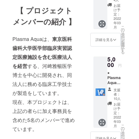
プレー
た、全く新
お届
【 プロジェクト
ボトル
け予
しい安心安
(空き容
定：
全な除菌剤
器
2022
メンバーの紹介 】
年03
350ml)
の開発に成
こ
月
×1本
の
功したの
リ
タ
ー
で、この除
Plasma Aquaは、
東京医科
ン
詳細を見る
を
選
菌剤を知っ
択
歯科大学医学部臨床実習認
す
ていただく
る
定医療施設
を含む医療法人
5,0
ため、製品
00
を経営
する、河﨑雅暢医学
化して皆さ
円
んの元へ届
●
博士を中心に開発され、同
Plasma
けるため
Aqua(1
法人に務める臨床工学技士
に、クラウ
000ml)
支援
が製造をしています。
×2個 ●
ドファン
者：
専用ス
10人
ディングと
現在、本プロジェクトは、
プレー
お届
いうプロ
ボトル
け予
上記の者らに加え事務員を
(空き容
定：
ジェクトを
器
2022
含めた5名のメンバーで進め
発足致しま
年03
350ml)
こ
月
した。
×2本
の
ています。
リ
タ
ー
ン
詳細を見る