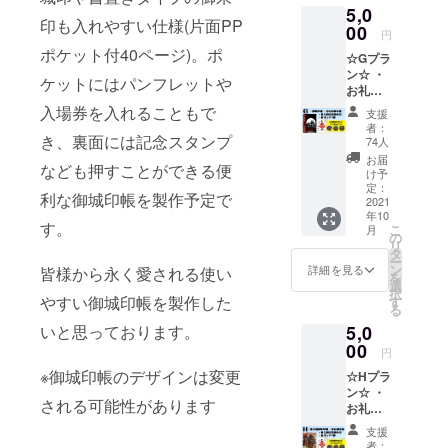
5,0
スト豆
送にて
印も入れやすい仕様(片面PP
掛軸(大)
00
お送り
円
※豆掛軸
致しま
ポケット付40ページ)。ポ
☆Gプラ
サイズ
す。 ※
ン☆ ・
(縦
缶バッ
ケットにはパンフレットや
お礼の
24cm×
チサイ
御手紙
横
ズ
入場券を入れることもで
支援
・御城
9.5cm)
(57mm)
者：
印帳1冊
き、裏面には記念スタンプ
※リター
＊備考
74人
・松本
ンを郵
欄への
お届
なども押すことができる便
城缶
送にて
記載＊
け予
バッジ1
お送り
定：
お名前
利な御城印帳を製作予定で
種 (3種
2021
致しま
(ハンド
年10
類の中
す。 ※
ルネー
す。
こ
月
からラ
デザイ
の
ム可)を
リ
ンダム
ンは合
タ
お知ら
ー
で1個)
成で
ン
せ下さ
詳細を見る
皆様から永く愛される使い
を
・登久
す。実
選
い。
択
姫記念
際の商
やすい御城印帳を製作した
す
る
御朱印
品とは
5,0
いと思っております。
※リター
異なり
ンを郵
00
ます。
円
送(レ
※掛軸の
※御城印帳のデザインは変更
☆Hプラ
ター
色は変
ン☆ ・
パック)
わる可
される可能性があります
お礼の
にてお
能性も
御手紙
送り致
ありま
支援
・登久
しま
す。 ＊
者：