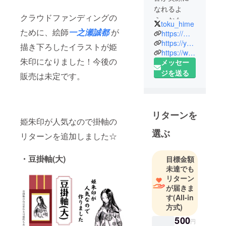
なれるよ
クラウドファンディングの
う、おもて
toku_hime
なし♪ 舞・剣
ために、絵師
一之瀬誠都
が
https://mobile.twitter.com/toku_hime
舞・笛・
https://youtube.com/channel/UCtA-Vf2WMfjAnApRRWXoI4Q
描き下ろしたイラストが姫
https://www.youtube.com/channel/UCOcgmRB6BzsgECszoSB2zNg
歌…テレビ
朱印になりました！今後の
メッセー
にも出演
ジを送る
販売は未定です。
☆「笑和の
ひめ圀」登
久姫プロ
ジェクト 信
リターンを
州ガールズ
姫朱印が人気なので掛軸の
☆スケ
選ぶ
リターンを追加しました☆
ジュール/出
演・お仕事
・豆掛軸(大)
目標金額
依頼はHPか
未達でも
ら
リターン
http://illustplu
が届きま
す
(All-in
s.genin.jp/to
方式)
kuhime/omot
500
enashi.html
円