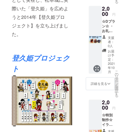
る
ズ
2,0
(38mm)
際いた「登久姫」を広めよ
＊備考
00
円
うと2014年【登久姫プロ
欄への
☆Dプラ
記載＊
ジェクト】を立ち上げまし
ン☆ ・
お名前
お礼の
(ハンド
た。
御手紙
ルネー
支援
・登久
ム可)を
者：
姫ポス
お知ら
0人
トカー
せ下さ
お届
ド2種
い。
け予
登久姫プロジェク
・缶
定：
バッジ1
2021
ト
年10
種 ※リ
こ
月
ターン
の
リ
を郵送
タ
ー
にてお
ン
詳細を見る
を
送り致
選
択
しま
す
る
す。 ※
2,0
缶バッ
チサイ
00
円
ズ
☆特別
(38mm)
制作☆
＊備考
イラス
欄への
ト姫朱
記載＊
支援