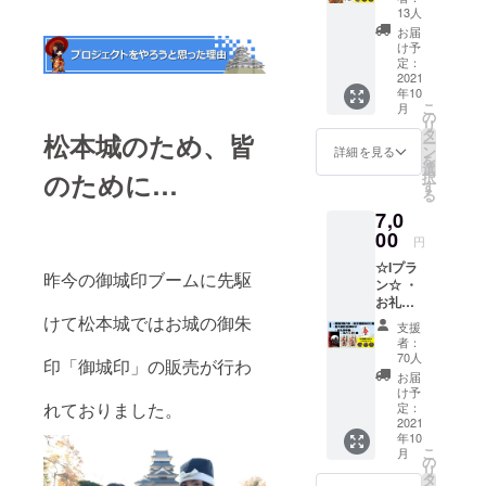
姫御朱
す。 ※
備考欄
13人
印帳1冊
缶バッ
への記
お届
・松本
チサイ
載＊ ・
け予
城缶
ズ
定：
お名前
バッジ1
2021
(38mm)
(ハンド
年10
種 (3種
※御城印
ルネー
こ
月
類の中
帳はク
の
ム可)を
リ
からラ
リアポ
タ
お知ら
松本城のため、皆
ー
ンダム
ケット
ン
せ下さ
詳細を見る
を
で1個)
付タイ
選
い
のために…
択
・登久
プ。サ
す
る
姫記念
イズ(横
7,0
御朱印
12.4cm
※リター
00
×縦
円
ンを郵
18.3cm
☆Iプラ
送(レ
) ＊備考
昨今の御城印ブームに先駆
ン☆ ・
ター
欄への
お礼の
パック)
記載＊
御手紙
けて松本城ではお城の御朱
にてお
お名前
支援
・御城
送り致
(ハンド
者：
印帳1冊
しま
ルネー
70人
印「御城印」の販売が行わ
・松本
す。 ※
ム可)を
お届
城御朱
缶バッ
お知ら
け予
印2種
れておりました。
チサイ
定：
せ下さ
・松本
2021
ズ
い。
年10
城缶
(38mm)
こ
月
バッジ1
※登久姫
の
リ
種 (3種
御朱印
タ