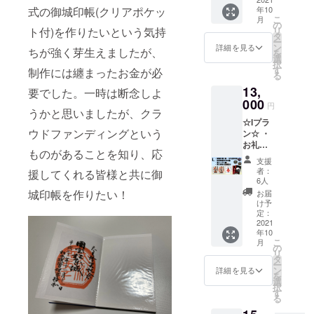
缶バッ
い。
年10
式の御城印帳(クリアポケッ
ター
チサイ
こ
月
パック)
ズ
の
リ
ト付)を作りたいという気持
にてお
(38mm)
タ
ー
送り致
※御城印
ン
詳細を見る
ちが強く芽生えましたが、
を
しま
帳はク
選
択
す。 ※
リアポ
す
制作には纏まったお金が必
る
御城印
ケット
13,
帳はク
付タイ
要でした。一時は断念しよ
リアポ
000
プ。サ
円
うかと思いましたが、クラ
ケット
イズ(横
☆Iプラ
付タイ
12.4cm
ウドファンディングという
ン☆ ・
プ。サ
×縦
お礼の
イズ(横
18.3cm
ものがあることを知り、応
御手紙
12.4cm
) ※登久
支援
・御城
×縦
姫御朱
者：
援してくれる皆様と共に御
印帳2冊
18.3cm
印帳の
6人
・松本
) ＊備考
内側は
城印帳を作りたい！
お届
城御朱
欄への
白紙タ
け予
印2種
記載＊
定：
イプ。
・松本
2021
・お名
サイズ
年10
城缶
前(ハン
は大判
こ
月
バッジ3
ドル
の
サイズ
リ
種 ・登
ネーム
タ
(横
ー
久姫記
可)をお
ン
12cm×
詳細を見る
を
念御朱
知らせ
選
縦
択
印 ※リ
下さ
す
18cm)
る
ターン
い。
＊備考
を郵送