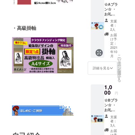
☆Aプラ
ン☆ ・
お礼の
メッ
支援
セージ
者：
・高級掛軸
※お礼の
2人
メッ
お届
セージ
け予
をメー
定：
ルでお
2021
年10
送り致
こ
月
しま
の
リ
す。 ＊
タ
ー
備考欄
ン
詳細を見る
を
への記
選
択
載＊ お
す
る
名前(ハ
1,0
ンドル
ネーム
00
円
可)をお
☆Bプラ
知らせ
ン☆ ・
下さ
お礼の
い。
動画
支援
メッ
者：
セージ
3人
※お礼の
お届
動画
け予