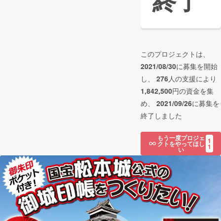
終了
このプロジェクトは、
2021/08/30
に募集を開始
し、
276
人の支援により
1,842,500
円の資金を集
め、
2021/09/26
に募集を
終了しました
もう一度プロジェ
1
クトをやってほし
1
い