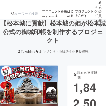
新
ロ
規
グ
会
プロジェクトを掲
はじ
プロジェクト
/
載するには
める
をさがす
イ
員
ン
登
【松本城に貢献】松本城の姫が松本城
録
公式の御城印帳を制作するプロジェ
クト
人気のプロ
注目のリ
注目の新着プロ
募集終了が近いプ
もうすぐ公開
ジェクト
ターン
ジェクト
ロジェクト
されます
Tokuhime
まちづくり・地域活性化
長野県
アート・写真
音楽
現在の支援総
テクノロジー・ガジェット
ゲーム・サ
額
1,84
映像・映画
書籍・雑誌
2,50
ビジネス・起業
チャレンジ