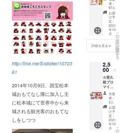
印2種
お名前
者：
セット
(ハンド
87人
☆ 今回
ルネー
お届
のため
ム可)を
け予
にイラ
お知ら
定：
ストを
2021
せ下さ
年10
描き下
い。
こ
月
ろし！
の
リ
今後の
タ
ー
販売は
ン
詳細を見る
を
未定で
選
択
す。 ・
す
る
お礼の
http://line.me/S/sticker/10723
2,5
御手紙
・イラ
00
円
61
スト描
☆登久
き下ろ
姫ブロ
し姫朱
2014年10月9日、国宝松本
マイド
印2種 ※
写真5枚
リター
城おもてなし隊に加入し主
支援
セット
ンを郵
者：
☆ ・お
送にて
に松本城にて世界中から来
2人
礼の御
お送り
お届
手紙 ・
城される観光客のおもてな
致しま
け予
ブロマ
す。 ＊
定：
しをしつつ
イド写
2021
備考欄
年10
真5枚
への記
こ
月
(直筆サ
載＊ ・
の
リ