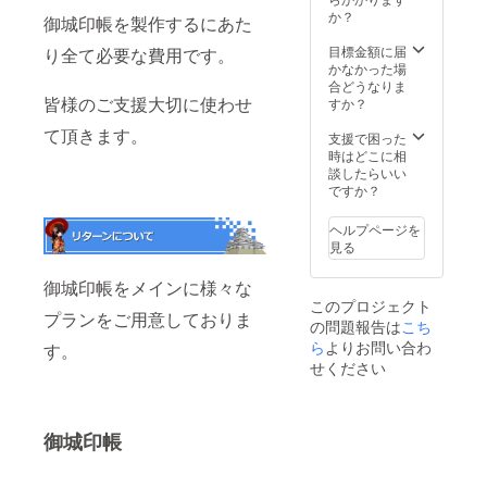
はあり
ダー ・
か？
御城印帳を製作するにあた
ませ
松本城×
ん。 ・
ちび
目標金額に届
り全て必要な費用です。
お礼の
キャラ
かなかった場
御手紙
缶バッ
合どうなりま
・描き
皆様のご支援大切に使わせ
ジ ・登
すか？
下ろし
久姫
て頂きます。
姫朱印
シール
支援で困った
イラス
・登久
時はどこに相
トの本
姫サイ
談したらいい
格掛軸
ン色紙
ですか？
(A4) ・
・登久
桐箱 ※
姫記念
ヘルプページを
リター
御朱印
見る
ンを宅
※リター
配便に
ンを宅
御城印帳をメインに様々な
てお送
配便に
このプロジェクト
り致し
てお送
プランをご用意しておりま
の問題報告は
こち
ます。
り致し
※掛軸内
ら
よりお問い合わ
ます。
す。
の絵の
※メタ
せください
サイズ
リック
がA4と
缶バッ
なりま
チサイ
す。 掛
ズ
御城印帳
軸本体
(57mm)
サイズ
※登久姫
(幅 約
缶キー