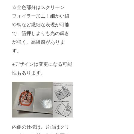
※メモ帳
☆金色部分はスクリーン
サイズ
(縦
フォイラー加工！細かい線
15cm×
横
や柄など繊細な表現が可能
10.5cm
で、箔押しよりも光の輝き
) ※缶
バッチ
が強く、高級感がありま
サイズ
(38mm)
す。
※登久姫
シール
サイズ
※デザインは変更になる可能
(60mm)
＊備考
性もあります。
欄への
記載＊
・色紙
にお名
前を入
れます
ので、
入れて
欲しい
お名前
(ハンド
内側の仕様は、片面はクリ
ルネー
ム可)を