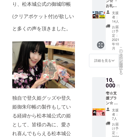
ン☆ ・
パック)
×縦
り、松本城公式の御城印帳
お礼の
にてお
18.3cm
御手紙
送り致
) ＊備考
支援
・御城
(クリアポケット付)が欲しい
しま
欄への
者：
印帳1冊
す。 ※
記載＊
14人
・登久
缶バッ
お名前
お届
と多くの声を頂きました。
姫御朱
チサイ
(ハンド
け予
印帳1冊
ズ
定：
ルネー
・松本
2021
(38mm)
ム可)を
年10
城缶
※御城印
お知ら
こ
月
バッジ1
帳はク
の
せ下さ
リ
種 (3種
リアポ
タ
い。
ー
類の中
ケット
ン
詳細を見る
を
からラ
付タイ
選
択
ンダム
プ。サ
す
る
で1個)
イズ(横
10,
・登久
12.4cm
姫記念
000
×縦
円
御朱印
18.3cm
壱☆支
※リター
) ＊備考
独自で登久姫グッズや登久
援プラ
ンを郵
欄への
ン☆ ・
送(レ
記載＊
姫御朱印帳の製作もしてい
お礼の
ター
お名前
支援
御手紙
パック)
(ハンド
者：
る経緯から松本城公式の姫
・御城
にてお
ルネー
7人
印帳1冊
送り致
ム可)を
として、皆様の為に、愛さ
お届
※リター
しま
お知ら
け予
ンを郵
れ喜んでもらえる松本城公
す。 ※
定：
せ下さ
送(レ
2021