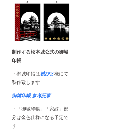
35cm×
ホル
高さ 約
ダーサ
90cm)
イズ
※オー
(38mm)
ダーメ
※登久姫
イドの
御朱印
ためデ
帳の内
ザイン
側は白
は合成
紙タイ
です。
プ。サ
実際の
制作する松本城公式の御城
イズは
商品と
大判サ
印帳
は異な
イズ(横
りま
12cm×
す。 ＊
縦
・御城印帳は
城びと
様にて
備考欄
18cm)
への記
※豆掛軸
製作致します
載＊ ・
(大)サイ
お名前
ズ(縦
(ハンド
24cm×
御城印帳 参考記事
ルネー
横
ム可)を
9.5cm)
お知ら
※豆掛軸
・「御城印帳」「家紋」部
せ下さ
(小)サイ
分は金色仕様になる予定で
い。
ズ(縦
15cm×
す。
横
4.7cm)