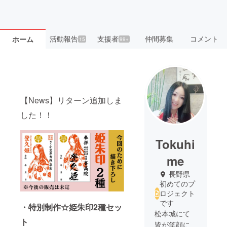
活動報告
支援者
仲間募集
コメント
ホーム
15
99+
【News】リターン追加しま
した！！
Tokuhi
me
長野県
初めてのプ
ロジェクト
です
・特別制作☆姫朱印2種セッ
松本城にて
ト
皆が笑顔に