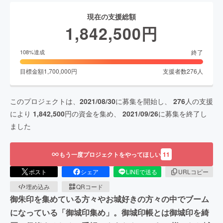
現在の支援総額
1,842,500
円
終了
108
%達成
目標金額
1,700,000
円
支援者数
276
人
このプロジェクトは、
2021/08/30
に募集を開始し、
276
人の支援
により
1,842,500
円の資金を集め、
2021/09/26
に募集を終了し
ました
もう一度プロジェクトをやってほしい
11
ポスト
シェア
LINEで送る
URLコピー
埋め込み
QRコード
御朱印を集めている方々やお城好きの方々の中でブーム
になっている「御城印集め」。御城印帳とは御城印を綺