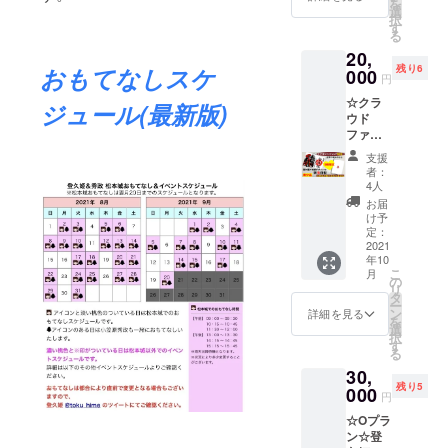
を
はあり
久姫
選
欲しい
択
ません
シール
す
お名前
る
・お礼
・登久
(ハンド
20,
の御手
姫サイ
ルネー
残り6
おもてなしスケ
紙 ・御
000
ンミニ
ム可)を
円
城印帳
色紙 ・
お知ら
☆クラ
デザイ
登久姫
ジュール(最新版)
せ下さ
ウド
ンの御
記念御
い。 ・
ファン
朱印帳1
朱印 ※
グッズ1
ディン
冊 ・手
リター
点にサ
支援
グ限定
書き直
ンを宅
インを
者：
プラン
筆登久
配便に
4人
入れま
☆ 特別
姫御朱
てお送
すので
お届
製
印 ※こ
り致し
け予
希望の
作！！
ちらの
定：
ます。
商品を1
レアな
2021
リター
※缶バッ
点ご記
年10
限定10
ンは御
チサイ
入下さ
こ
月
冊！ 今
城印帳
の
ズ
い。
リ
回のた
ではあ
タ
(38mm)
ー
めに特
りませ
ン
※登久姫
詳細を見る
を
別製作
んの
選
シール
択
致しま
で、お
す
サイズ
る
す。 ・
間違え
(60mm)
30,
お礼の
のない
＊備考
残り5
御手紙
000
ようお
欄への
円
・登久
願い致
記載＊
☆Oプラ
姫メモ
しま
・色紙
ン☆登
帳デザ
す。 ※
にお名