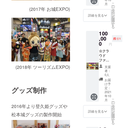
入でき
アクリ
しま
知らせ
こ
月
ない限
ルキー
の
す。 ※
下さ
(2017年 お城EXPO)
リ
定2
ホル
タ
御朱印
い。 ・
ー
点！！
ダー ・
ン
帳の内
詳細を見る
御朱印
を
掛軸店
タオル
選
側は白
帳に御
択
の一級
・松本
す
紙タイ
朱印を
る
表装技
城×ちび
プ。 サ
直接書
100
能士が
キャラ
イズは
くこと
製作す
,00
アクリ
大判サ
も承り
残り1
る正絹
ルキー
0
イズ(横
ますの
円
仕立て
ホル
12cm×
で、ご
の逸
☆クラ
ダー ・
縦
希望の
品。床
ウド
松本城×
18cm)
方はお
の間に
ファン
ちび
＊備考
知らせ
飾れる
ディン
キャラ
欄への
下さ
(2018年 ツーリズムEXPO)
支援
本物の
グ限定
缶バッ
記載＊
い。
者：
高級掛
プラン
ジ ・登
・お名
0人
軸で
☆ 特別
久姫
前(ハン
お届
す。 今
製
シール
ドル
け予
後販売
作！！
グッズ制作
・登久
定：
ネーム
の予定
世界に
2021
姫サイ
可)をお
年10
はあり
ひとつ
ン色紙
知らせ
こ
月
ません
だけの
・登久
の
下さ
リ
2016年より登久姫グッズや
・お礼
限定1
姫記念
タ
い。 ・
ー
の御手
点！！
御朱印
ン
御朱印
詳細を見る
を
松本城グッズの製作開始
紙 ・御
掛軸店
※リター
選
帳に御
択
城印帳
の一級
ンを宅
す
朱印を
る
デザイ
表装技
配便に
直接書