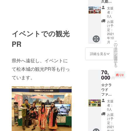
久姫
インの
リター
前を入
グッズ
御朱印
ンを郵
れます
支援
コンプ
帳1冊
送(レ
ので、
者：
リート
・手書
ター
0人
入れて
セット
き直筆
パック)
欲しい
お届
☆ ・
登久姫
にてお
け予
お名前
グッズ3
御朱印
定：
送り致
(ハンド
イベントでの観光
点にサ
2021
※こちら
しま
ルネー
年10
イン ・
のリ
す。 ※
ム可)を
PR
こ
月
お礼の
ターン
の
御朱印
お知ら
リ
御手紙
は御城
タ
帳の内
せ下さ
ー
・登久
印帳で
ン
側は白
詳細を見る
い。 ・
を
姫御朱
はあり
選
紙タイ
グッズ1
県外へ遠征し、イベントに
択
印帳 ・
ません
す
プ。 サ
点にサ
る
豆掛軸
ので、
イズは
て松本城の観光PR等も行っ
インを
70,
(大) ・
お間違
大判サ
入れま
残り2
メモ帳
000
えのな
ています。
イズ(横
すので
円
・クリ
いよう
12cm×
希望の
☆クラ
アファ
お願い
縦
商品を1
ウド
イル ・
致しま
18cm)
点ご記
ファン
ポスト
す。 ※
＊備考
入下さ
ディン
カード4
リター
欄への
い。
支援
グ限定
種 ・登
ンを郵
記載＊
者：
プラン
久姫ア
送(レ
0人
・お名
☆ 特別
クリル
ター
前(ハン
お届
製作！
キーホ
パック)
け予
ドル
ここで
ルダー
定：
にてお
ネーム
しか購
2021
・秀政
送り致
可)をお
年10