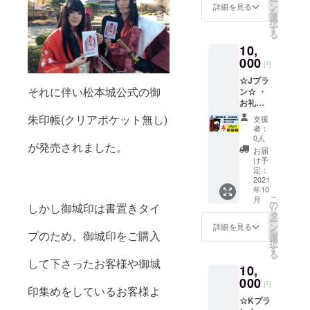
ー
類の中
帳の内
ン
詳細を見る
を
からラ
側は白
選
択
ンダム
紙タイ
す
る
で個) ・
プ。 サ
10,
登久姫
イズは
記念御
000
大判サ
円
朱印 ※
イズ(横
☆Jプラ
リター
12cm×
それに伴い松本城公式の御
ン☆ ・
ンを郵
縦
お礼の
送(レ
18cm)
御手紙
ター
＊備考
朱印帳(クリアポケット無し)
支援
・御城
パック)
欄への
者：
印帳2冊
にてお
記載＊
0人
が発売されました。
・松本
送り致
お名前
お届
城缶
しま
(ハンド
け予
バッジ1
す。 ※
定：
ルネー
種 (3種
2021
缶バッ
ム可)を
年10
類の中
チサイ
お知ら
こ
月
からラ
ズ
の
せ下さ
しかし御城印は書置きタイ
リ
ンダム
(38mm)
タ
い。
ー
で1個)
※御城印
ン
詳細を見る
を
プのため、御城印をご購入
・登久
帳はク
選
択
姫記念
リアポ
す
る
御朱印
ケット
して下さったお客様や御城
10,
※リター
付タイ
ンを郵
000
プ。サ
円
印集めをしているお客様よ
送(レ
イズ(横
☆Kプラ
ター
12.4cm