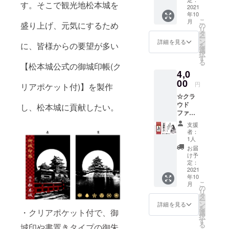
す。そこで観光地松本城を
(ピンク)
2021
せ下さ
年10
・木製
い。
こ
月
キーホ
盛り上げ、元気にするため
の
リ
ルダー
タ
ー
(ブルー)
ン
詳細を見る
に、皆様からの要望が多い
を
・メタ
選
択
リック
す
る
アマビ
【松本城公式の御城印帳(ク
4,0
エver.缶
バッジ
00
円
リアポケット付)】を製作
※Lisapy
☆クラ
on♡
ウド
(https://
し、松本城に貢献したい。
ファン
camp-
ディン
fire.jp/p
支援
グ限定
rofile/Li
者：
☆ 人気
sapyon
1人
の描き
426/pro
お届
下ろし
jects)
け予
絵が、
と共同
定：
豆掛軸
2021
制作し
年10
に！！
たコラ
こ
月
・お礼
ボ限定
の
リ
の御手
商品に
タ
ー
紙 ・描
なりま
ン
詳細を見る
を
き下ろ
・クリアポケット付で、御
す。 ※
選
択
し姫朱
リター
す
る
城印や書置きタイプの御朱
印イラ
ンを郵