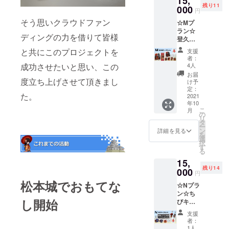
15,
欄への
残り11
(レター
000
記載＊
円
パック)
お名前
そう思いクラウドファン
☆Mプ
にてお
(ハンド
ラン☆
送り致
ルネー
ディングの力を借りて皆様
登久姫
しま
ム可)を
グッズ
す。 ※
お知ら
と共にこのプロジェクトを
支援
セット
缶バッ
せ下さ
者：
☆ ・
チサイ
4人
成功させたいと思い、この
い。
グッズ1
ズ
お届
点にサ
度立ち上げさせて頂きまし
(38mm)
け予
イン ・
※御城印
定：
た。
お礼の
2021
帳はク
年10
御手紙
リアポ
こ
月
・豆掛
ケット
の
リ
軸(大)
付タイ
タ
ー
・メモ
プ。サ
ン
詳細を見る
を
帳 ・ク
イズ(横
選
択
リア
12.4cm
す
る
ファイ
×縦
15,
ル ・ポ
18.3cm
残り14
スト
000
) ＊備考
円
カード4
欄への
松本城でおもてな
☆Nプラ
種 ・登
記載＊
ン☆ち
久姫サ
お名前
し開始
びキャ
インミ
(ハンド
ラグッ
ニ色紙
ルネー
支援
ズセッ
・登久
ム可)を
者：
ト☆ ・
姫記念
お知ら
1人