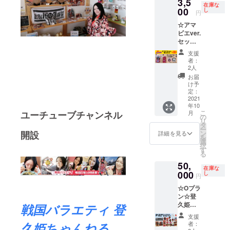
3,5
ンの本
能士が
てお送
くこと
在庫な
格掛軸
製作す
00
り致し
し
も承り
円
(A4) ・
る正絹
ます。
ますの
☆アマ
桐箱 ※
仕立て
※登久姫
で、ご
ビエver.
リター
の逸
御朱印
希望の
セット
ンを宅
品。床
帳の内
方はお
①☆ ・
配便に
の間に
側は白
知らせ
支援
お礼の
てお送
飾れる
紙タイ
下さ
者：
御手紙
り致し
本物の
プ。サ
2人
い。
・ハー
ます。
高級掛
イズは
お届
トフ
※掛軸内
軸で
大判サ
け予
レーク
の絵の
す。 今
定：
イズ(横
キーホ
2021
サイズ
後販売
12cm×
年10
ルダー
がA4と
の予定
縦
こ
月
ユーチューブチャンネル
・アマ
なりま
はあり
の
18cm)
リ
ビエver.
す。 掛
ません
タ
※豆掛軸
ー
缶バッ
軸本体
・お礼
ン
開設
サイズ
詳細を見る
を
ジ(ラン
サイズ
の御手
選
(縦
択
ダムで1
(幅 約
紙 ・御
す
24cm×
る
つ)
35cm×
城印帳
横
50,
※Lisapy
高さ 約
デザイ
9.5cm)
在庫な
on♡
000
90cm)
ンの本
し
※メモ帳
円
(https://
※オー
格掛軸
サイズ
☆Oプラ
camp-
ダーメ
(A3) ・
(縦
ン☆登
fire.jp/p
イドの
桐箱 ※
15cm×
久姫
rofile/Li
戦国バラエティ 登
ためデ
リター
横
グッズ
sapyon
ザイン
ンを宅
10.5cm
支援
コンプ
426/pro
は合成
配便に
) ※缶
者：
久姫ちゃんねる
リート
jects)