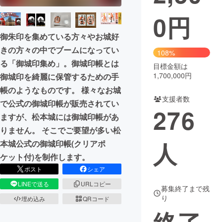
0
円
まちづくり・地域活性化
御朱印を集めている方々やお城好
きの方々の中でブームになってい
CAMPFIRE for Social Good
CAMPFIRE Creation
108%
る「御城印集め」。御城印帳とは
CAMPFIREふるさと納税
machi-ya
コミュニティ
目標金額は
1,700,000円
御城印を綺麗に保管するための手
帳のようなものです。 様々なお城
支援者数
で公式の御城印帳が販売されてい
276
ますが、松本城には御城印帳があ
りません。 そこでご要望が多い松
人
本城公式の御城印帳(クリアポ
ケット付)を制作します。
ポスト
シェア
LINEで送る
URLコピー
募集終了まで残
り
埋め込み
QRコード