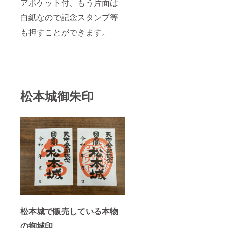
アポケット付、もう片面は
お知ら
せ下さ
白紙なので記念スタンプ等
い。 ・
も押すことができます。
グッズ5
点にサ
インを
入れま
すので
希望の
商品を5
点ご記
松本城御朱印
入下さ
い。
松本城で販売している本物
の御城印