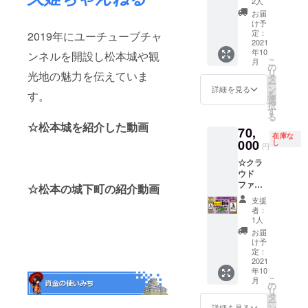
です。
てお送
2人
バッチ
セット
と共同
実際の
り致し
サイズ
お届
☆ ・
制作し
商品と
ます。
け予
(38mm)
グッズ5
たコラ
定：
は異な
※掛軸内
2019年にユーチューブチャ
※登久姫
点にサ
2021
ボ限定
りま
の絵の
シール
年10
イン ・
ンネルを開設し松本城や観
商品に
す。 ＊
サイズ
サイズ
こ
月
【非売
なりま
の
備考欄
がA3と
(60mm)
リ
光地の魅力を伝えていま
品】ア
す。 ※
タ
への記
なりま
＊備考
ー
クリル
リター
ン
載＊ ・
す。 掛
詳細を見る
欄への
を
す。
フィ
ンを郵
選
お名前
軸本体
記載＊
択
ギュア
送にて
す
(ハンド
サイズ
・色紙
る
・【限
お送り
ルネー
(幅 約
にお名
☆松本城を紹介した動画
70,
定品】
致しま
ム可)を
47cm×
前を入
在庫な
メタ
000
す。 ※
し
お知ら
高さ 約
れます
円
リック
缶バッ
せ下さ
125cm)
ので、
☆クラ
缶バッ
チサイ
い。
※オー
入れて
ウド
チ2種
ズ
ダーメ
欲しい
ファン
・【限
(57mm)
☆松本の城下町の紹介動画
イドの
お名前
ディン
定品】
画像に
ためデ
(ハンド
支援
グ限定
登久姫
ないア
ザイン
者：
ルネー
プラン
缶キー
マビエ
1人
は合成
ム可)を
☆ 特別
ホル
ver.缶
です。
お届
お知ら
製作！
ダー ・
バッジ
け予
実際の
せ下さ
ここで
【希少
定：
となる
商品と
い。 ・
しか購
2021
品】豆
可能性
は異な
グッズ3
年10
入でき
掛軸(小)
もあり
りま
点にサ
こ
月
ない限
・お礼
の
ます ＊
す。 ＊
インを
リ
定1
の御手
タ
備考欄
備考欄
入れま
ー
点！！
紙 ・登
ン
への記
詳細を見る