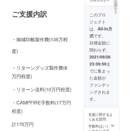
への記
すので
を
掛軸店
久姫御
選
載＊ お
載＊ ・
希望の
択
の一級
朱印帳
す
名前(ハ
お名前
商品を3
る
ご支援内訳
表装技
・豆掛
ンドル
このプロ
(ハンド
点ご記
能士が
軸(大)
ネーム
ルネー
入下さ
ジェクト
製作す
・メモ
可)をお
ム可)を
い。
る正絹
帳 ・ク
知らせ
は、
All-In方
お知ら
仕立て
リア
下さ
せ下さ
式
です。
の逸
ファイ
い。
い。
・御城印帳製作費(135万程
品。床
ル ・ポ
目標金額に
の間に
スト
関わらず、
飾れる
度)
カード4
本物の
種 ・登
2021/09/26
高級掛
久姫ア
23:59:59
ま
軸で
クリル
・リターングッズ製作費(8
す。 今
キーホ
でに集まっ
後販売
ルダー
万円程度)
た金額が
の予定
・秀政
はあり
アクリ
ファンディ
ませ
ルキー
・リターン送料(10万円程度)
ングされま
ん。 こ
ホル
ちらの
ダー ・
す。
商品は
・CAMPFIRE手数料(17万円
タオル
原画で
・松本
程度)
はあり
城×ちび
支援に関するよ
ませ
キャラ
くある質問
ん。 手
アクリ
計170万円
描きの
ルキー
手数料はいく
商品で
ホル
らかかります