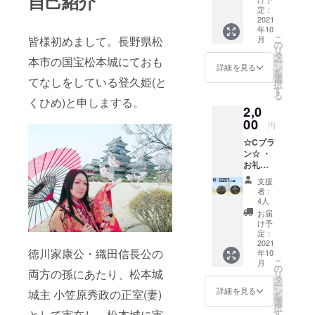
自己紹介
メッ
定：
セージ
2021
年10
をメー
こ
月
皆様初めまして。長野県松
ルでお
の
リ
送り致
タ
本市の国宝松本城にておも
ー
しま
ン
詳細を見る
を
す。 ＊
選
てなしをしている登久姫(と
択
備考欄
す
る
への記
くひめ)と申しまする。
2,0
載＊ お
名前(ハ
00
円
ンドル
☆Cプラ
ネーム
ン☆ ・
可)をお
お礼の
知らせ
御手紙
下さ
支援
・松本
い。
者：
城缶
4人
バッチ2
お届
種 ※リ
け予
ターン
定：
を郵送
2021
徳川家康公・織田信長公の
年10
にてお
こ
月
送り致
の
両方の孫にあたり、松本城
リ
しま
タ
ー
す。 ※
ン
詳細を見る
城主 小笠原秀政の正室(妻)
を
缶バッ
選
択
チサイ
す
として実在し、松本城に実