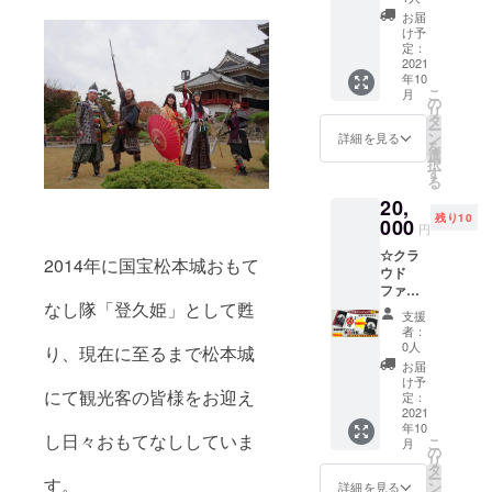
グッズ1
御朱印
せ下さ
お届
点にサ
※リター
い。
け予
イン ・
ンを宅
定：
お礼の
2021
配便に
年10
御手紙
てお送
こ
月
・登久
り致し
の
リ
姫アク
ます。
タ
ー
リル
※豆掛軸
ン
詳細を見る
を
キーホ
サイズ
選
択
ルダー
(縦
す
る
・秀政
24cm×
20,
アクリ
横
残り10
ルキー
000
9.5cm)
円
ホル
※メモ帳
☆クラ
ダー ・
サイズ
2014年に国宝松本城おもて
ウド
タオル
(縦
ファン
・松本
15cm×
なし隊「登久姫」として甦
ディン
城×ちび
横
支援
グ限定
キャラ
10.5cm
者：
プラン
アクリ
) ＊備考
0人
り、現在に至るまで松本城
☆ 特別
ルキー
欄への
お届
製
ホル
記載＊
け予
にて観光客の皆様をお迎え
作！！
ダー ・
定：
・色紙
レアな
2021
松本城×
にお名
年10
限定10
ちび
前を入
し日々おもてなししていま
こ
月
冊！ 今
キャラ
の
れます
リ
後販売
缶バッ
タ
ので、
ー
す。
の予定
ジ ・登
ン
入れて
詳細を見る