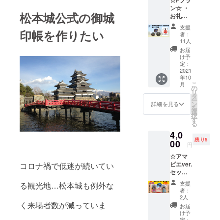
す。 ※
ン☆ ・
缶バッ
松本城公式の御城
お礼の
チサイ
御手紙
ズ
支援
・登久
印帳を作りたい
(38mm)
者：
姫記念
＊備考
11人
御朱印
欄への
お届
・松本
記載＊
け予
城缶
お名前
定：
バッジ3
2021
(ハンド
年10
種 ※リ
ルネー
こ
月
ターン
ム可)を
の
リ
を郵送
お知ら
タ
ー
にてお
せ下さ
ン
詳細を見る
を
送り致
い。
選
択
しま
す
る
す。 ※
4,0
缶バッ
残り5
チサイ
00
円
ズ
☆アマ
(38mm)
ビエver.
コロナ禍で低迷が続いてい
＊備考
セット
欄への
②☆ ・
記載＊
支援
る観光地…松本城も例外な
お礼の
お名前
者：
御手紙
(ハンド
2人
・木製
く来場者数が減っていま
ルネー
お届
キーホ
ム可)を
け予
ルダー
お知ら
定：