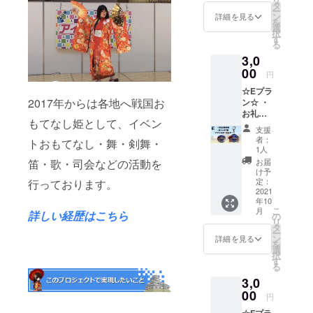
イン入
お名前
タ
ー
り) ※リ
(ハンド
ン
詳細を見る
を
ターン
ルネー
選
択
を郵送
ム可)を
す
る
にてお
お知ら
3,0
送り致
せ下さ
しま
00
い。
円
す。 ※
☆Eプラ
写真は
2017年からは各地へ戦国お
ン☆ ・
多少変
お礼の
更とな
もてなし姫として、イベン
御手紙
る可能
支援
・松本
性もあ
者：
トおもてなし・舞・剣舞・
城×ちび
りま
1人
キャラ
す。 ＊
お届
笛・歌・司会などの活動を
缶バッ
備考欄
け予
ジ ・松
への記
定：
行っております。
本城×ち
2021
載＊ お
年10
びキャ
名前(ハ
こ
月
ラ アク
詳しい経歴はこちら
ンドル
の
リ
リル
ネーム
タ
ー
キーホ
可)をお
ン
詳細を見る
を
ルダー
知らせ
選
択
※リター
下さ
す
る
ンを郵
い。
3,0
送にて
お送り
00
円
致しま
☆Fプラ