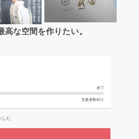
最高な空間を作りたい。
終了
支援者数
40
人
ました