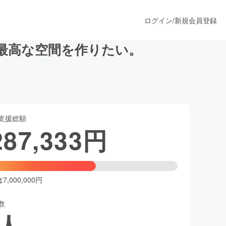
ログイン
/
新規会員登録
最高な空間を作りたい。
うすぐ公開されます
支援総額
プロダクト
287,333
円
ファッション
スポーツ
,000,000円
数
ア
ソーシャルグッド
人