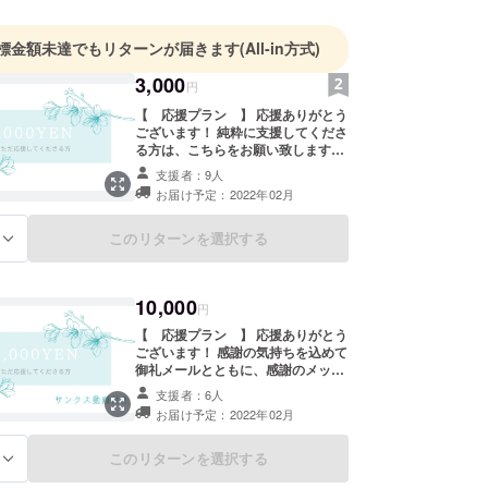
標金額未達でもリターンが届きます
(All-in方式)
3,000
円
【 応援プラン 】 応援ありがとう
ございます！ 純粋に支援してくださ
る方は、こちらをお願い致します。
お礼のメッセージをメールにて送せ
支援者：9人
ていただきます。
お届け予定：2022年02月
このリターンを選択する
る
10,000
円
【 応援プラン 】 応援ありがとう
ございます！ 感謝の気持ちを込めて
御礼メールとともに、感謝のメッ
セージ動画を送らせていただきま
支援者：6人
す。
お届け予定：2022年02月
このリターンを選択する
る