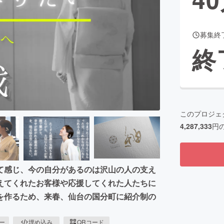
募集終
CAMPFIRE for Social Good
CAMPFIRE Creation
終
CAMPFIREふるさと納税
machi-ya
コミュニティ
このプロジェ
4,287,333
円
て感じ、今の自分があるのは沢山の人の支え
えてくれたお客様や応援してくれた人たちに
を作るため、来春、仙台の国分町に紹介制の
ピー
埋め込み
QRコード