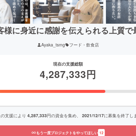
客様に身近に感謝を伝えられる上質で
Ayaka_tsmg
フード・飲食店
現在の支援総額
4,287,333
円
人の支援により
4,287,333
円の資金を集め、
2021/12/17
に募集を終了し
もう一度プロジェクトをやってほしい
12