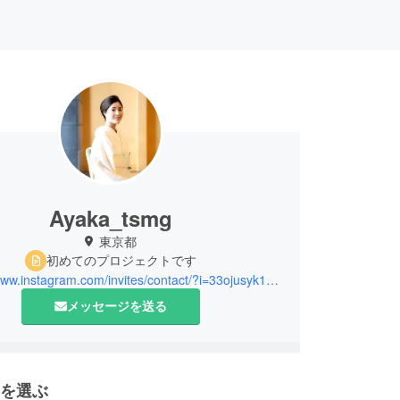
Ayaka_tsmg
東京都
初めてのプロジェクトです
https://www.instagram.com/invites/contact/?i=33ojusyk18l2&utm_content=maygdqv
メッセージを送る
を選ぶ