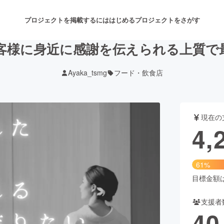
プロジェクトを掲載するには
はじめる
プロジェクトをさがす
客様に身近に感謝を伝えられる上質で
Ayaka_tsmg
フード・飲食店
注目のリターン
注目の新着プロジェクト
募集終了が近いプロジェクト
も
現在の
音楽
舞台・パフォーマンス
4,
ゲーム・サービス開発
フード・飲食店
61%
書籍・雑誌出版
アニメ・漫画
目標金額は7
支援者
チャレンジ
ビューティー・ヘルスケ
40