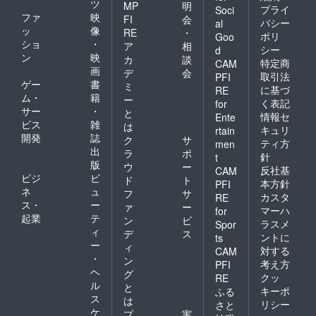
テージ
ツ
MP
明
プライ
Soci
を収録
ファ
映
FI
会
バシー
al
した
ッ
像
RE
・
ポリ
DVDに
Goo
ショ
・
ア
相
変更さ
シー
d
ン
映
せてい
カ
談
特定商
CAM
ただき
画
デ
会
取引法
PFI
ます。
ゲー
書
ミ
に基づ
RE
⑤スペ
ム・
籍
ー
く表記
for
シャル
サー
・
と
サポー
情報セ
Ente
ビス
雑
は
ターと
キュリ
rtain
開発
誌
して新
ク
サ
ティ方
men
聞にお
出
ラ
ポ
針
t
名前を
版
ウ
ー
反社基
CAM
掲載致
ビジ
ビ
ド
ト
しま
本方針
PFI
ネ
ュ
フ
サ
す。 お
カスタ
RE
ス・
ー
名前は
ァ
ー
マーハ
for
ニック
起業
テ
ン
ビ
ラスメ
Spor
ネーム
ィ
デ
ス
ントに
ts
も可能
ー
ィ
対する
です。
CAM
・
ン
掲載は
考え方
PFI
ヘ
１名も
グ
クッ
RE
しくは
ル
と
キーポ
ふる
１グ
ス
は
リシー
さと
ループ
ケ
プ
実