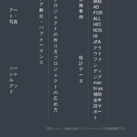
納税
名称、
ア
ロ
施
最大12
AD
アー
舞
ジ
事
文字ま
FOR
ト・
台
でとさ
ェ
例
ALL
せてい
写真
・
ク
HIO
ただき
パ
ト
KOS
ます。
フ
の
※掲載希
HI
ォ
作
望のお
JFA
ー
名前
り
クラ
（ニッ
マ
方
ウド
クネー
ン
プ
統
ファ
ム可）
ス
ロ
計
を「備
ン
ソー
ジ
デ
考欄」
ディ
シャ
にご記
ェ
ー
ング
入下さ
ル
ク
タ
mac
い。
グッ
ト
hi-ya
ド
の
補助
広
金申
め
請サ
方
ポー
ト
「QRコード」は株式会社デンソーウェーブの登録商標です。