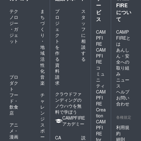
での特
の他の
ー
FIRE
別ス
会場は
テク
ま
プ
ス
テージ
お選び
ビ
につい
を収録
いただ
ノロ
ち
ロ
タ
ス
て
した
けませ
ジー
づ
ジ
ッ
DVDに
ん。 ※
・ガ
く
ェ
フ
変更さ
社会情
CAM
CAMP
ジェ
り
ク
に
せてい
勢によ
PFI
FIREと
ット
・
ト
相
ただき
る、会
RE
は
ます。
場使用
地
を
談
CAM
あんし
並びに
域
作
す
PFI
ん・安
有客の
活
る
る
許可が
RE
全への
性
資
とれな
コ
取り組
化
料
い場合
ミュ
み
は、こ
プロ
音
請
ニ
ニュー
のリ
ダク
楽
求
ティ
ス
ターン
ト
CAM
ヘルプ
品は不
クラウドファ
フー
チ
可とな
PFI
お問い
ンディングの
ド・
ャ
りま
RE
合わせ
ノウハウを無
飲食
レ
す。そ
Crea
料で学ぼう
の際は
店
ン
tion
全会場
各種規定
CAMPFIRE
ジ
CAM
花火&中
アカデミー
アニ
ス
城会場
利用規
PFI
メ・
ポ
での特
約
RE
漫画
ー
別ス
CA
説
細則
for