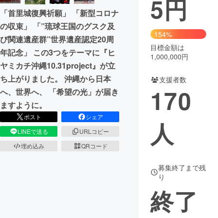
5
円
「首里城復興祈願」 「新型コロナ
まちづくり・地域活性化
の収束」 「”琉球王国のグスク及
154%
び関連遺産群”世界遺産認定20周
目標金額は
CAMPFIRE for Social Good
CAMPFIRE Creation
年記念」 この3つをテーマに『ヒ
1,000,000円
CAMPFIREふるさと納税
machi-ya
コミュニティ
ヤミカチ沖縄10.31project』が立
ち上がりました。 沖縄から日本
支援者数
170
へ、世界へ、 「希望の光」が届き
ますように。
ポスト
シェア
人
LINEで送る
URLコピー
埋め込み
QRコード
募集終了まで残
り
終了