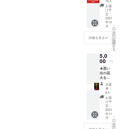
16人
支援い
お届
ただけ
け予
ます。
定：
【リ
2021
年10
ターン
こ
月
内
の
リ
容】
タ
ー
①サ
ン
詳細を見る
を
ポー
選
択
ターと
す
る
して公
5,0
式ウェ
ブサイ
00
円
トにお
★思い
名前を
出の花
掲載致
火をお
しま
手元に
す。 お
支援
★ 【リ
名前は
者：
ターン
ニック
6人
内
ネーム
お届
容】
も可能
け予
①サ
です。
定：
ポー
2021
掲載は
年11
ターと
１名も
こ
月
して公
しくは
の
リ
式ウェ
１グ
タ
ー
ブサイ
ループ