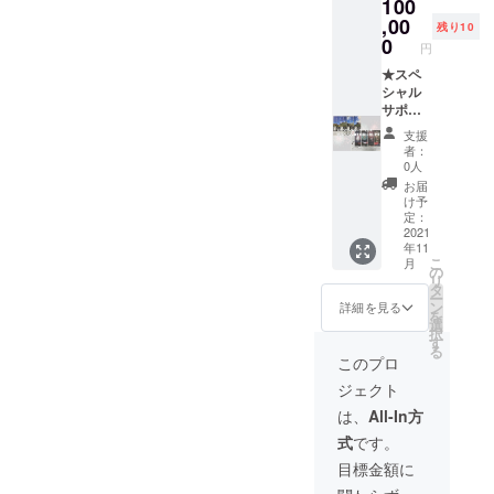
100
トにお
ただき
りま
す。 ※
名前を
,00
ます。
す。当
残り10
サン
掲載致
※掲載希
0
日撮影
グヮー
円
しま
望のお
したの
の色は2
す。 お
★スペ
名前
花火の
種類
名前は
シャル
（ニッ
画像が
（赤/
ニック
サポー
クネー
絵柄と
黄）と
ネーム
ターと
ム可）
なりま
なりま
支援
も可能
してヒ
を「備
す。 ③
者：
すが、
です。
ヤミカ
考欄」
首里城
0人
お色は
掲載は
チ沖縄
にご記
の赤瓦
お届
お選び
１名も
へ参
入下さ
で作成
け予
いただ
しくは
加・お
い。 ②
定：
した特
けませ
１グ
名前を
2021
お礼の
製サン
ん。 ※
年11
ループ
新聞へ
絵葉書
グヮー
お守り
こ
月
名称、
掲載★
をお送
の
付きの
は直径
リ
最大12
【リ
りさせ
タ
お守り
約4㎝・
ー
文字ま
ターン
ていた
ン
をお送
詳細を見る
重さは
を
でとさ
内
だきま
選
りさせ
約50gと
択
せてい
容】
す。 ※
す
ていた
なりま
る
ただき
①サ
画像は
だきま
このプロ
す。赤
ます。
ポー
イメー
す。 ※
瓦の素
ジェクト
※掲載希
ターと
ジとな
赤色/黄
材に
望のお
して公
りま
色の特
は、
All-In方
よって
名前
式ウェ
す。当
製サン
多少大
式
です。
（ニッ
ブサイ
日撮影
グヮー2
きさは
クネー
トにお
したの
つセッ
目標金額に
異なり
ム可）
名前を
花火の
トとな
ます。