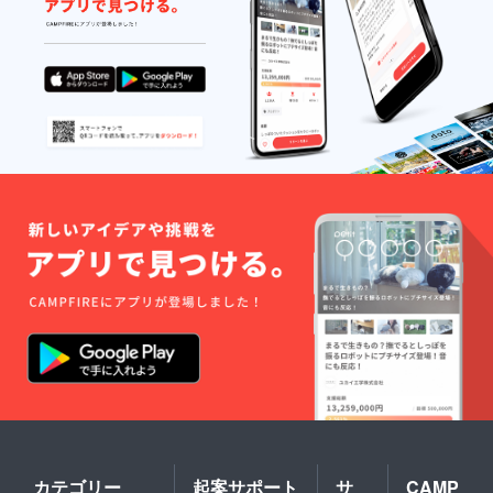
りま
付きの
品は不
す。そ
お守り
可とな
の他の
をお送
りま
会場は
りさせ
す。そ
お選び
ていた
の際は
いただ
だきま
全会場
けませ
す。 ※
花火&中
ん。 ※
赤色/黄
城会場
社会情
色の特
での特
勢によ
製サン
別ス
る、会
グヮー2
テージ
場使用
つセッ
を収録
並びに
トとな
した
有客の
りま
DVDに
許可が
す。 ④
変更さ
とれな
花火観
せてい
い場合
覧シー
ただき
は、こ
トを10
ます。
のリ
席分が
ターン
付いて
品は不
おりま
可とな
す。 ※
りま
観覧の
す。そ
会場は
の際は
中城城
全会場
跡とな
花火&中
りま
城会場
す。そ
カテゴリー
起案サポート
サ
CAMP