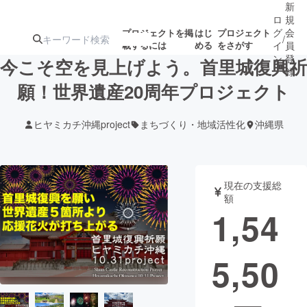
新
ロ
規
グ
会
プロジェクトを掲
はじ
プロジェクト
/
載するには
める
をさがす
イ
員
ン
登
今こそ空を見上げよう。首里城復興祈
録
願！世界遺産20周年プロジェクト
人気のプロ
注目のリ
注目の新着プロ
募集終了が近いプ
もうすぐ公開
ヒヤミカチ沖縄project
まちづくり・地域活性化
沖縄県
ジェクト
ターン
ジェクト
ロジェクト
されます
アート・写真
音楽
現在の支援総
額
1,54
テクノロジー・ガジェット
ゲーム・サ
5,50
映像・映画
書籍・雑誌
ビジネス・起業
チャレンジ