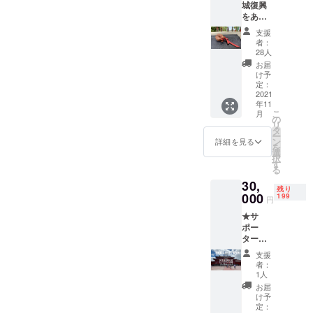
城復興
も可能
を「備
をあな
です。
考欄」
たと★
掲載は
にご記
支援
【リ
１名も
入下さ
者：
ターン
しくは
28人
い。 ②
内
１グ
お礼の
お届
容】
ループ
け予
絵葉書
①サ
定：
名称、
をお送
ポー
2021
最大12
りさせ
年11
ターと
文字ま
ていた
こ
月
して公
の
でとさ
だきま
リ
式ウェ
タ
せてい
す。 ※
ー
ブサイ
ン
ただき
詳細を見る
画像は
を
トにお
選
ます。
イメー
択
名前を
す
※掲載希
ジとな
る
掲載致
望のお
りま
30,
しま
名前
す。当
残り
す。 お
000
199
（ニッ
日撮影
円
名前は
クネー
したの
★サ
ニック
ム可）
花火の
ポー
ネーム
を「備
画像が
ターと
も可能
考欄」
絵柄と
してヒ
です。
にご記
なりま
支援
ヤミカ
掲載は
入下さ
者：
す。
チ沖縄
１名も
1人
い。 ②
へ参加
しくは
お礼の
お届
★ 【リ
１グ
け予
絵葉書
ターン
ループ
定：
をお送