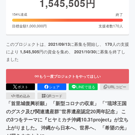
1,545,505
円
終了
154
%達成
目標金額
1,000,000
円
支援者数
170
人
このプロジェクトは、
2021/09/13
に募集を開始し、
170
人の支援
により
1,545,505
円の資金を集め、
2021/10/30
に募集を終了し
ました
もう一度プロジェクトをやってほしい
ポスト
シェア
LINEで送る
URLコピー
埋め込み
QRコード
「首里城復興祈願」 「新型コロナの収束」 「”琉球王国
のグスク及び関連遺産群”世界遺産認定20周年記念」 こ
の3つをテーマに『ヒヤミカチ沖縄10.31project』が立ち
上がりました。 沖縄から日本へ、世界へ、 「希望の光」