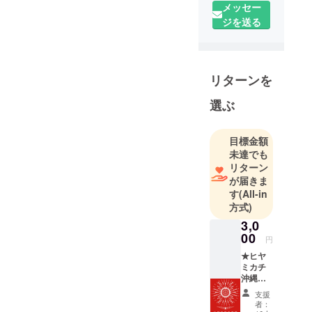
メッセー
ジを送る
リターンを
選ぶ
目標金額
未達でも
リターン
が届きま
す
(All-in
方式)
3,0
00
円
★ヒヤ
ミカチ
沖縄を
応援★
支援
3,000円
者：
からご