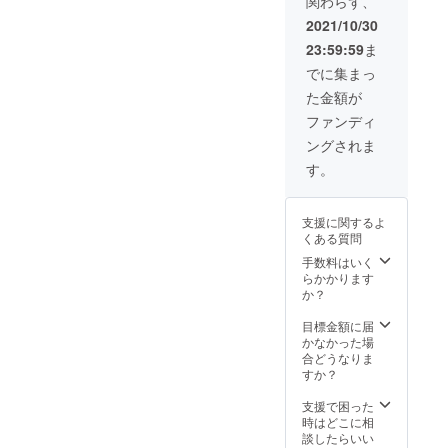
関わらず、
を「備
掲載致
画像が
りま
※サング
考欄」
しま
絵柄と
す。 ※
2021/10/30
ワァー
にご記
す。 お
なりま
お守り
の色は2
23:59:59
ま
入下さ
名前は
す。 ③
は直径
種類
い。 ②
ニック
首里城
約4㎝・
でに集まっ
（赤/
お礼の
ネーム
の赤瓦
重さは
黄）と
た金額が
絵葉書
も可能
で作成
約50gと
なりま
をお送
です。
した特
なりま
ファンディ
すが、
りさせ
掲載は
製サン
す。赤
お色は
ングされま
ていた
１名も
グヮー
瓦の素
お選び
だきま
しくは
付きの
材に
す。
いただ
す。 ※
１グ
お守り
よって
けませ
画像は
ループ
をお送
多少大
ん。 ※
イメー
名称、
りさせ
きさは
サング
支援に関するよ
ジとな
最大12
ていた
異なり
ワァー
くある質問
りま
文字ま
だきま
ます。
は全長
す。当
でとさ
す。 ※
手数料はいく
※サング
約17㎝
日撮影
せてい
赤色/黄
らかかります
ワァー
（スト
したの
ただき
色の特
か？
は全長
ラップ
花火の
ます。
製サン
約17㎝
部約7
画像が
※掲載希
グヮー2
目標金額に届
（スト
㎝・サ
絵柄と
望のお
つセッ
かなかった場
ラップ
ング
なりま
名前
トとな
合どうなりま
部約7
ワァー
す。 ③
（ニッ
りま
すか？
㎝・サ
部約10
首里城
クネー
す。 ④
ング
㎝）と
の赤瓦
ム可）
花火観
支援で困った
ワァー
なりま
で作成
を「備
覧シー
時はどこに相
部約10
す。
した特
考欄」
トを2席
談したらいい
㎝）と