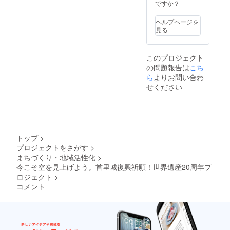
製サン
にご記
分が付
ですか？
なりま
グヮー
入下さ
いてお
す。
付きの
い。 ②
りま
ヘルプページを
お守り
お礼の
す。 ※
見る
をお送
絵葉書
観覧の
りさせ
をお送
会場は
ていた
りさせ
中城城
このプロジェクト
だきま
ていた
跡とな
の問題報告は
こち
す。 ※
だきま
りま
赤色/黄
す。 ※
ら
よりお問い合わ
す。そ
色の特
画像は
の他の
せください
製サン
イメー
会場は
グヮー2
ジとな
お選び
つセッ
りま
いただ
トとな
す。当
けませ
りま
日撮影
ん。 ※
す。 ④
したの
社会情
トップ
>
花火観
花火の
勢によ
プロジェクトをさがす
>
覧シー
画像が
る、会
まちづくり・地域活性化
>
トを10
絵柄と
場使用
席分が
なりま
今こそ空を見上げよう。首里城復興祈願！世界遺産20周年プ
並びに
付いて
す。 ③
有客の
ロジェクト
>
おりま
首里城
許可が
コメント
す。 ※
の赤瓦
とれな
観覧の
で作成
い場合
会場は
した特
は、こ
中城城
製サン
のリ
跡とな
グヮー
ターン