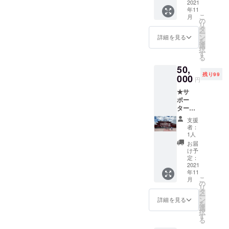
内
2021
名称、
りさせ
年11
容】
最大12
ていた
こ
月
①サ
文字ま
の
だきま
リ
ポー
でとさ
タ
す。 ※
ー
ターと
せてい
ン
詳細を見る
画像は
を
して公
ただき
選
イメー
択
式ウェ
ます。
す
ジとな
る
ブサイ
※掲載希
りま
50,
トにお
望のお
す。当
残り99
名前を
000
名前
日撮影
円
掲載致
（ニッ
したの
★サ
しま
クネー
花火の
ポー
す。 お
ム可）
画像が
ターと
名前は
を「備
絵柄と
してヒ
ニック
考欄」
なりま
支援
ヤミカ
ネーム
にご記
者：
す。 ③
チ沖縄
も可能
入下さ
1人
首里城
へ参加
です。
い。 ②
お届
の赤瓦
★ 【リ
掲載は
お礼の
け予
で作成
ターン
１名も
定：
絵葉書
した特
内
2021
しくは
をお送
製サン
年11
容】
１グ
りさせ
グヮー
こ
月
①サ
ループ
の
ていた
付きの
リ
ポー
名称、
タ
だきま
お守り
ー
ターと
最大12
ン
す。 ※
詳細を見る
をお送
を
して公
文字ま
選
画像は
りさせ
択
式ウェ
でとさ
す
イメー
ていた
る
ブサイ
せてい
ジとな
だきま