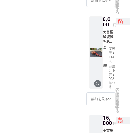
ン
詳細を見る
を
トにお
名称、
選
択
名前を
最大12
す
る
掲載致
文字ま
8,0
しま
でとさ
残り
す。 お
00
せてい
382
円
名前は
ただき
★首里
ニック
ます。
城復興
ネーム
※掲載希
をあな
も可能
望のお
たと★
です。
名前
支援
【リ
掲載は
（ニッ
者：
ターン
１名も
クネー
118
内
しくは
人
ム可）
容】
１グ
を「備
お届
①サ
ループ
け予
考欄」
ポー
定：
名称、
にご記
2021
ターと
最大12
入下さ
年11
して公
文字ま
い。
こ
月
式ウェ
の
でとさ
リ
ブサイ
タ
せてい
ー
トにお
ン
ただき
詳細を見る
を
名前を
選
ます。
択
掲載致
す
※掲載希
る
しま
望のお
15,
す。 お
名前
残り
000
名前は
172
（ニッ
円
ニック
クネー
★首里
ネーム
ム可）