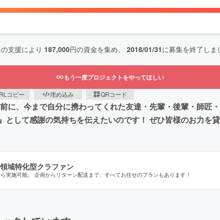
人の支援により
187,000
円の資金を集め、
2018/01/31
に募集を終了しま
もう一度プロジェクトをやってほしい
RLコピー
埋め込み
QRコード
の前に、今まで自分に携わってくれた友達・先輩・後輩・師匠
』として感謝の気持ちを伝えたいのです！ ぜひ皆様のお力を
領域特化型クラファン
から実施可能。 企画からリターン配送まで、すべてお任せのプランもあります！