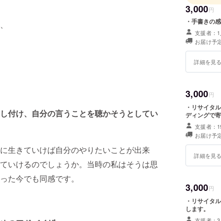
われた、第
3,000
円
大会にて
・手書きの感
賞し、愛
、
を4年前
支援者：1
お届け予定
外部顧問
幡小学校
詳細を見
ヤーとし
り、各種
でにサク
3,000
円
に、室内
・リサイタル
氏に師事
し付け、自分の言うことを聴かそうとしてい
ディングで寄
支援者：1
お届け予定
に生きていけば自分のやりたいことが出来
詳細を見
ていけるのでしょうか。当時の私はそうは思
った今でも同感です。
3,000
円
・リサイタル
します。
支援者：3