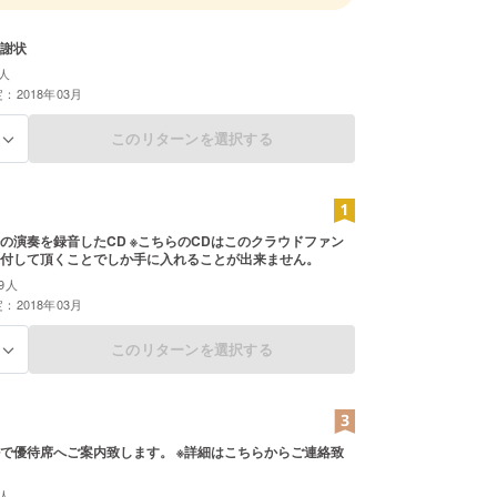
30回中部日本吹奏楽コンクール小編成の部名古屋
、名古屋市立富田中学校吹奏楽部史上初の金賞を受
謝状
知県大会銀賞へと牽引した。その後名古屋芸術大学
期で中退し、現在は名古屋市立富田中学校吹奏楽部
人
：2018年03月
・誠信高等学校吹奏楽部外部指導員・春日井市立八
音楽専門講師・フリーランスのサクソフォンプレイ
このリターンを選択する
る
て東海地方を中心に、演奏・指導活動を行なってお
コンテストにて審査員としても活躍している。今ま
ソフォンを鈴木あゆみ・櫻井牧男・滝上典彦の各氏
楽を三日月孝に、指導法を辻井直幸・遠藤宏幸の各
の演奏を録音したCD ※こちらのCDはこのクラウドファン
。
付して頂くことでしか手に入れることが出来ません。
9人
：2018年03月
このリターンを選択する
る
で優待席へご案内致します。 ※詳細はこちらからご連絡致
人