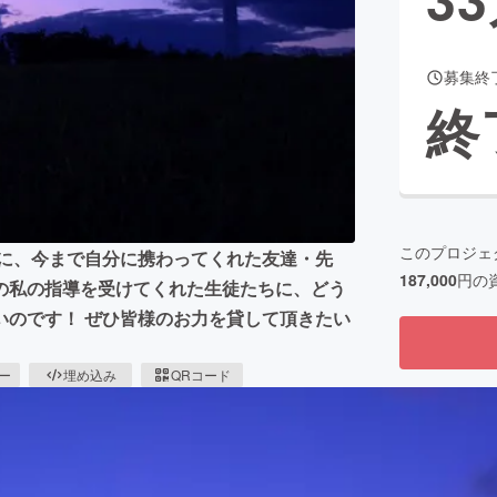
募集終
CAMPFIRE for Social Good
CAMPFIRE Creation
終
CAMPFIREふるさと納税
machi-ya
コミュニティ
このプロジェ
前に、今まで自分に携わってくれた友達・先
187,000
円の
の私の指導を受けてくれた生徒たちに、どう
いのです！ ぜひ皆様のお力を貸して頂きたい
ピー
埋め込み
QRコード