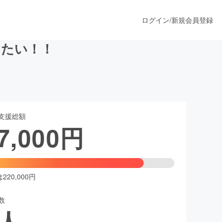
ログイン
/
新規会員登録
きたい！！
うすぐ公開されます
支援総額
プロダクト
7,000
円
ファッション
スポーツ
20,000円
数
ア
ソーシャルグッド
人