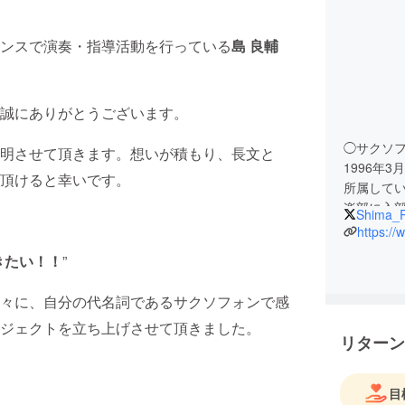
ンスで演奏・指導活動を行っている
島 良輔
誠にありがとうございます。
◯サクソ
明させて頂きます。想いが積もり、長文と
1996年
頂けると幸いです。
所属して
楽部に入部
Shima_R
中部日本
第1位を
きたい！！
”
名古屋芸術
芸術学科
々に、自分の代名詞であるサクソフォンで感
高・大学
ジェクトを立ち上げさせて頂きました。
グの指導
リターン
楽部外部指
活動外部
導員(嘱託
目