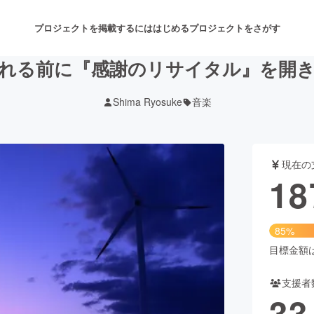
プロジェクトを掲載するには
はじめる
プロジェクトをさがす
れる前に『感謝のリサイタル』を開
Shima Ryosuke
音楽
注目のリターン
注目の新着プロジェクト
募集終了が近いプロジェクト
も
現在の
音楽
舞台・パフォーマンス
18
ゲーム・サービス開発
フード・飲食店
85%
書籍・雑誌出版
アニメ・漫画
目標金額は2
支援者
チャレンジ
ビューティー・ヘルスケ
33