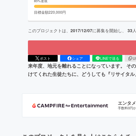
85
%達成
目標金額
220,000
円
このプロジェクトは、
2017/12/07
に募集を開始し、
33
ポスト
シェア
LINEで送る
U
来年度、地元を離れることになっています。 そ
けてくれた生徒たちに、どうしても『リサイタル
エンタメ
手数料0円