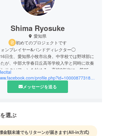
Shima Ryosuke
愛知県
初めてのプロジェクトです
フォンプレイヤー&バンドディレクター◯
3月16日生、愛知県小牧市出身。中学校では野球部に
いたが、中部大学春日丘高等学校入学と同時に吹奏
しサクソフォンを始める。高校2年次に、第25回
ecital
個人重奏コンテスト個人の部東尾張大会に出場し、
https://www.facebook.com/profile.php?id=100008773186206
獲得し、愛知県大会にて銀賞を獲得。高校卒業後、
メッセージを送る
大学音楽学部演奏学科弦管打コース(現:芸術学部
音楽領域弦管打コース)に入学し、同時に小・中・
・一般バンドにてサクソフォン・吹奏楽・マーチン
活動を始める。大学3年次、誠信高等学校学校吹奏
を選ぶ
導員(非常勤職員)に就任と同時に、名古屋市の部
指導員として名古屋市立富田中学校吹奏楽部外部指
職員)に就任し、翌年外部顧問へと昇進した年に行
標金額未達でもリターンが届きます
(All-in方式)