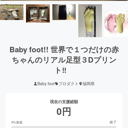
Baby foot!! 世界で１つだけの赤
ちゃんのリアル足型３Dプリン
ト‼︎
Baby foot
プロダクト
福岡県
現在の支援総額
0
円
終了
0
%達成