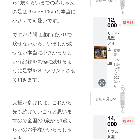
いいサ
トなど
ら1歳くらいまでの赤ちゃん
を
リアル
ので、
選
イズで
使い方
択
足型付
支援数
す
いつも
はいろ
の足は６cm〜10cmと本当に
る
きフォ
が多い
お子様
いろで
12,
トフ
時は納
小さくて可愛いです。
を近く
す。 支
残り15
レーム
000
期が遅
に感じ
援額、
円
と足型
れる場
れる作
種類関
リアル
キーホ
ですが時間は進むばかりで
合もご
りに
係無
足型
ルダー
ざいま
なって
く、支
戻せないから、いましか残
フォト
のセッ
す。 備
ます。
援頂い
フレー
トにな
考（支
離れて
た順番
支援
せない本当に小さかったと
ム ×１
りま
援お礼
暮らす
者：
で製作
個 ４cm
す。 支
のメー
0人
おじい
いたし
いう記録を気軽に残せるよ
足型
援額、
ルにて
ちゃ
お届
ますの
キーホ
種類関
足の写
け予
ん、お
うに足型を３Dプリントさせ
で、 支
ル
係無
定：
真と足
ばあ
援数が
ダー
2021
く、支
て頂きます。
のサイ
ちゃん
多い時
年11
×２
援頂い
ズをお
に孫記
は納期
こ
月
個 支援
た順番
の
送りく
念にプ
が遅れ
リ
お礼の
で製作
タ
ださ
レゼン
る場合
ー
メール
いたし
ン
い。。
詳細を見る
トなど
もござ
を
支援が多ければ、これから
リアル
ますの
選
）
使い方
いま
択
足型付
で、 支
す
はいろ
す。 備
先も続けていこうと思いま
る
きフォ
援数が
いろで
考（支
14,
トフ
多い時
す。 備
すので全国の0歳から1歳く
援お礼
残り15
レーム1
000
は納期
考（支
円
メール
個と足
が遅れ
らいのお子様がいらっしゃ
援お礼
に足の
リアル
型キー
る場合
のメー
写真を
足型
ホル
る方！
もござ