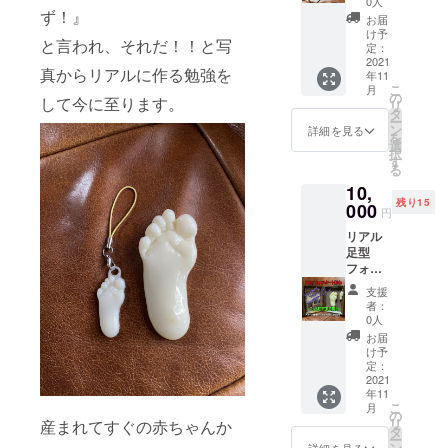
３Dモデ
グやス
0人
ず！』
個 支援
ルから
マホス
お届
お礼の
作成し
トラッ
け予
と言われ、それだ！！と写
メール
てサイ
定：
プ、鍵
実寸サ
2021
ズのみ
のキー
真からリアルに作る勉強を
年11
イズの
小さく
ホル
こ
月
足型を
して
の
ダーに
して今に至ります。
リ
お届け
キーホ
タ
と丁度
ー
しま
ルダー
ン
いいサ
詳細を見る
を
す。 こ
にして
選
イズで
択
ちらは
いま
す
いつも
る
リアル
す。 お
お子様
10,
サイズ
試し価
を近く
残り15
の足型
000
格だか
に感じ
円
のフォ
らと手
れる作
リアル
トフ
は抜き
りに
足型
レーム
ません
なって
フォト
タイプ
のでい
ます。
フレー
となり
つも使
離れて
支援
ム ×１
ます。
うバッ
暮らす
者：
個 ４cm
支援
グやス
0人
おじい
足型
額、種
マホス
ちゃ
お届
キーホ
類関係
トラッ
け予
ん、お
ル
無く、
定：
プ、鍵
ばあ
ダー
2021
支援頂
のキー
ちゃん
年11
×１
いた順
ホル
に孫記
こ
月
個 支援
番で製
の
ダーに
念にプ
リ
産まれてすぐの赤ちゃんか
お礼の
作いた
タ
と丁度
レゼン
ー
メール
します
ン
詳細を見る