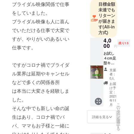
ブライダル映像関係で仕事
目標金額
未達でも
をしていました。
リターン
ブライダル映像も人に喜ん
が届きま
す
(All-in
でいただける仕事で大変で
方式)
すが、やりがいのあるいい
4,0
残り15
00
円
仕事です。
お試し
４cm足
型キー
ですがコロナ禍でブライダ
ホル
支援
ダー ×
ル業界は延期やキャンセル
者：
１個 支
0人
などで多くの関係各所
援お礼
お届
のメー
け予
は本当に大変さを経験しま
ル お試
定：
しサイ
2021
した。
年11
ズのリ
こ
月
アル足
の
そんな中でも新しい命の誕
リ
型の小
タ
ー
型キー
生はあり、コロナ禍でパ
ン
詳細を見る
を
ホル
選
択
パ、ママもお子様と一緒に
ダー
す
る
（足型