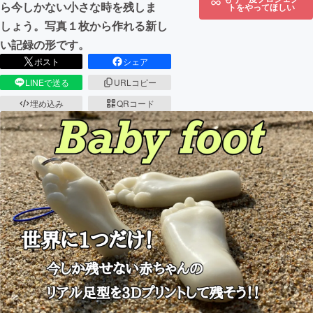
ら今しかない小さな時を残しま
トをやってほしい
しょう。写真１枚から作れる新し
い記録の形です。
ポスト
シェア
LINEで送る
URLコピー
埋め込み
QRコード