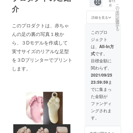
年11
×２
係無
真と足
こ
月
介
個 支援
く、支
の
のサイ
リ
お礼の
援頂い
タ
ズをお
ー
メール
た順番
ン
送りく
詳細を見る
を
リアル
で製作
選
ださ
択
このプロダクトは、赤ちゃ
足型付
いたし
す
い。。
る
きフォ
ますの
）
このプロ
んの足の裏の写真１枚か
トフ
で、 支
ジェクト
レーム
援数が
ら、３Dモデルを作成して
２個と
多い時
は、
All-In方
４cm足
は納期
実寸サイズのリアルな足型
式
です。
型キー
が遅れ
ホル
を３Dプリンターでプリント
る場合
目標金額に
ダー2個
もござ
関わらず、
します。
のセッ
いま
トにな
す。 備
2021/09/25
りま
考（支
23:59:59
ま
す。 支
援お礼
援額、
のメー
でに集まっ
種類関
ルにて
た金額が
係無
足の写
く、支
真と足
ファンディ
援頂い
のサイ
ングされま
た順番
ズをお
で製作
送りく
す。
いたし
ださ
ますの
い。）
で、 支