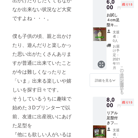
出かけたりしたくてもなか
6,0
４cm）
残り15
小型だ
00
円
なか出来ない状況など大変
からと
お試し
作り方
ですよね・・・。
４cm足
は変わ
型キー
りませ
ホル
ん。 １
支援
ダー ×
僕も子供の頃、親と出かけ
つ１つ
者：
２個 支
３Dモデ
0人
たり、遊んだりと楽しかっ
援お礼
ルから
お届
のメー
作成し
け予
た思い出がたくさんありま
ル お試
てサイ
定：
しサイ
2021
ズのみ
すが普通に出来ていたこと
年11
ズのリ
小さく
こ
月
アル足
して
の
が今は難しくなったりと
リ
型の小
キーホ
タ
ー
型キー
ルダー
「いま」出来る楽しいや嬉
ン
詳細を見る
を
ホル
にして
選
択
しいを探す日々です。
ダー
いま
す
る
（足型
す。 お
そうしているうちに趣味で
8,0
４cm）
試し価
残り15
小型だ
00
格だか
円
始めた３Dプリンターで以
からと
らと手
リアル
作り方
は抜き
前、友達に出産祝いにあげ
足型付
は変わ
ません
きフォ
りませ
のでい
た足型を
トフ
ん。 １
つも使
支援
レー
つ１つ
『他にも欲しい人がいるは
うバッ
者：
ム ×１