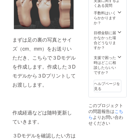
支援に関するよ
援数が
くある質問
多い時
は納期
手数料はいく
が遅れ
らかかります
る場合
か？
もござ
いま
目標金額に届
す。 備
かなかった場
まずは足の裏の写真とサイ
考（支
合どうなりま
援お礼
すか？
ズ（cm、mm）をお送りい
のメー
ルにて
ただき、こちらで３Dモデル
支援で困った
足の写
時はどこに相
を作成します。作成した３D
真と足
談したらいい
のサイ
ですか？
モデルから３Dプリントして
ズをお
送りく
ヘルプページを
お渡しします。
ださ
見る
い。）
このプロジェクト
の問題報告は
こち
作成経過などは随時更新し
ら
よりお問い合わ
ていきます。
せください
３Dモデルを確認したい方は