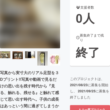
支援者数
まちづくり・地域活性化
0
人
CAMPFIRE for Social Good
CAMPFIRE Creation
CAMPFIREふるさと納税
machi-ya
コミュニティ
募集終了まで残
り
終了
写真から実寸大のリアル足型を３
このプロジェクトは、
Dプリント‼︎写真や動画で見るだ
2021/08/23
に募集を開始
けの思い出を残す時代から『見
し、
2021/09/25
に募集を
る、触れる、残せる』と触れて感
終了しました
じて思い出す時代へ。子供の成長
はあっという間に過ぎてしまうか
もう一度プロジェク