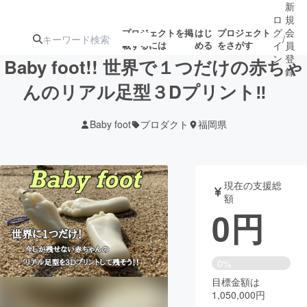
新
ロ
規
グ
会
プロジェクトを掲
はじ
プロジェクト
/
載するには
める
をさがす
イ
員
ン
登
Baby foot!! 世界で１つだけの赤ちゃ
録
んのリアル足型３Dプリント‼︎
人気のプロ
注目のリ
注目の新着プロ
募集終了が近いプ
もうすぐ公開
Baby foot
プロダクト
福岡県
ジェクト
ターン
ジェクト
ロジェクト
されます
アート・写真
音楽
現在の支援総
額
0
円
テクノロジー・ガジェット
ゲーム・サ
映像・映画
書籍・雑誌
0%
目標金額は
1,050,000円
ビジネス・起業
チャレンジ