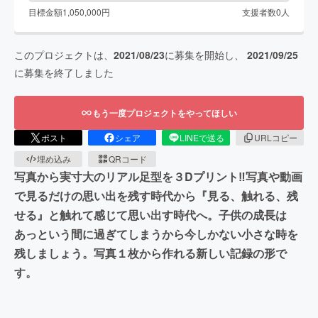
目標金額
1,050,000
円
支援者数
0
人
このプロジェクトは、
2021/08/23
に募集を開始し、
2021/09/25
に募集を終了しました
もう一度プロジェクトをやってほしい
ポスト
シェア
LINEで送る
URLコピー
埋め込み
QRコード
写真から実寸大のリアル足型を３Dプリント‼︎写真や動画
で見るだけの思い出を残す時代から『見る、触れる、残
せる』と触れて感じて思い出す時代へ。子供の成長は
あっという間に過ぎてしまうから今しかない小さな時を
残しましょう。写真１枚から作れる新しい記録の形で
す。