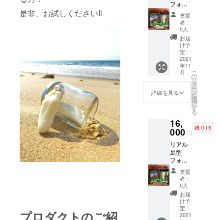
ルに足
お送り
フォト
ダー2個
いま
の写真
くださ
フレー
是非、お試しください‼︎
のセッ
す。 備
をお送
支援
い。サ
ム ×１
トにな
考（支
者：
りくだ
イズは
個 リア
りま
援お礼
0人
さい。
小型
ル足型
す。 支
のメー
お届
サイズ
キーホ
キーホ
援額、
ルにて
け予
は小型
ルダー
ル
種類関
定：
足の写
キーホ
なので
ダー
2021
係無
真とサ
ルダー
４cmに
年11
×１個
く、支
イズを
なので
なりま
こ
月
支援お
援頂い
の
お送り
４cmに
す。）
リ
礼の
た順番
タ
くださ
なりま
ー
メール
で製作
ン
い。）
詳細を見る
す。）
を
リアル
いたし
選
択
足型付
ますの
す
る
きフォ
で、 支
16,
トフ
援数が
残り15
レーム1
000
多い時
円
個とリ
は納期
リアル
アル足
が遅れ
足型
型キー
る場合
フォト
ホル
もござ
フレー
ダー1個
いま
支援
ム ×２
のセッ
す。 備
者：
個 ４cm
トにな
考（支
0人
足型
りま
援お礼
お届
キーホ
す。 支
のメー
け予
ル
援額、
定：
ルにて
プロダクトのご紹
ダー
2021
種類関
足の写