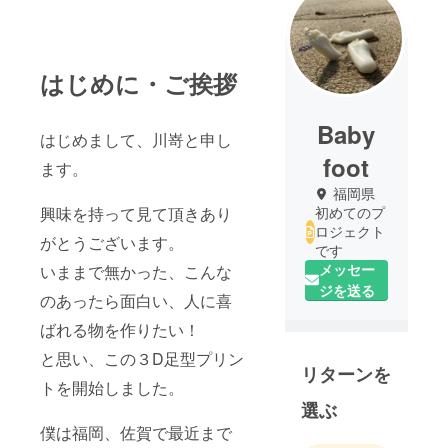
はじめに・ご挨拶
Baby
はじめまして、川嵜と申し
foot
ます。
福岡県
興味を持って見て頂きあり
初めてのプ
ロジェクト
がとうございます。
です
メッセー
いままで無かった、こんな
ジを送る
のあったら面白い、人に喜
ばれる物を作りたい！
と思い、この３D足型プリン
リターンを
トを開始しました。
選ぶ
僕は福岡、佐賀で最近まで