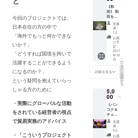
と
ルタイ
《和
ムで共
田》 和
有しま
田を空
す。 一
今回のプロジェクトでは、
港でハ
緒にタ
支援
日本在住の方の中で
グと出
イの旅
者：
来る&2
を疑似
1人
「海外でもっと何かできな
ショッ
体験で
お届
ト写真
きま
け予
いか？」
が撮れ
す！
定：
る権利
2017
「どうすれば国境を跨いで
年10
■内容：
こ
月
和田が
の
活躍することができるよう
リ
日本か
タ
ー
らタイ
になるのか？」
ン
詳細を見る
を
に向か
選
択
という疑問を抱えていらっ
う際
す
る
に、空
しゃる方のために
5,0
港で和
田をハ
00
円
グ＆2
・実際にグローバルな活動
《バン
ショッ
コク＆
ト写真
をされている経営者の視点
チェン
が撮れ
マイの
る権利
で貿易実務のアドバイス
支援
お土
です。
者：
産》 タ
和田の
0人
イらし
・「こういうプロジェクト
体温を
お届