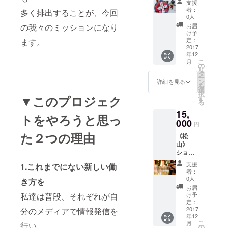
して提
ていま
支援
ジェ
供しま
者：
す。 ※
多く排出することが、今回
ラート
す。
0人
空港ま
詰め合
お届
の我々のミッションになり
での交
わせ 日
け予
通費は
程：12
定：
ます。
ご負担
月上旬
2017
くださ
年12
までに
い。 詳
こ
月
順次ご
の
しい日
リ
自宅に
タ
程につ
ー
配送致
ン
詳細を見る
きまし
を
しま
選
ては、
択
す。 内
▼このプロジェク
す
支援い
る
容：
ただい
15,
ジェ
トをやろうと思っ
た方に
ラート
000
円
後日ご
マニア
連絡差
た２つの理由
《松
の厳選3
し上げ
山》
店の
ます。
ショッ
ジェ
プ巡り
ラート
支援
1.これまでにない新しい働
＆ディ
セット
者：
ナー
0人
き方を
パー
お届
ティ
け予
私達は普段、それぞれが自
ファッ
定：
ション
2017
分のメディアで情報発信を
年12
バイ
こ
月
行い
ヤー/
の