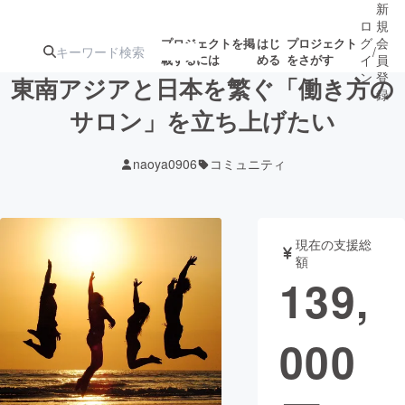
新
ロ
規
グ
会
プロジェクトを掲
はじ
プロジェクト
/
載するには
める
をさがす
イ
員
ン
登
東南アジアと日本を繁ぐ「働き方の
録
サロン」を立ち上げたい
人気のプロ
注目のリ
注目の新着プロ
募集終了が近いプ
もうすぐ公開
naoya0906
コミュニティ
ジェクト
ターン
ジェクト
ロジェクト
されます
アート・写真
音楽
現在の支援総
額
139,
テクノロジー・ガジェット
ゲーム・サ
000
映像・映画
書籍・雑誌
ビジネス・起業
チャレンジ