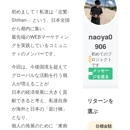
初めまして！私達は「志繁-
Shihan-」という、日本全国
から都内に集い、
naoya0
最先端のWEBマーケティン
906
グを実践しているコミュニ
ティのメンバーです。
初めてのプ
ロジェクト
です
今回は、今後国境を超えて
メッセー
グローバルな活動を行う個
ジを送る
人が増えることが
日本の経済発展に大きく貢
献できると考え、私達自身
リターンを
が海外と日本の「架け橋」
選ぶ
となり、
個人の発展のために「東南
目標金額