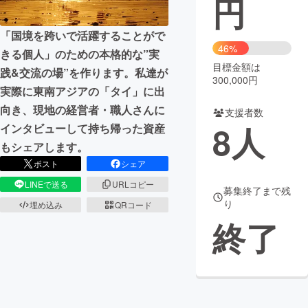
円
まちづくり・地域活性化
「国境を跨いで活躍することがで
46%
きる個人」のための本格的な”実
目標金額は
CAMPFIRE for Social Good
CAMPFIRE Creation
践&交流の場”を作ります。私達が
300,000円
CAMPFIREふるさと納税
machi-ya
コミュニティ
実際に東南アジアの「タイ」に出
向き、現地の経営者・職人さんに
支援者数
8
人
インタビューして持ち帰った資産
もシェアします。
ポスト
シェア
LINEで送る
URLコピー
募集終了まで残
り
埋め込み
QRコード
終了