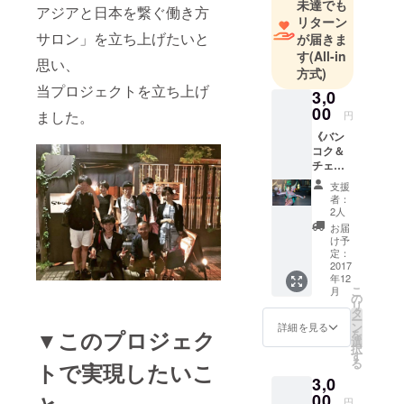
未達でも
アジアと日本を繋ぐ働き方
リターン
サロン」を立ち上げたいと
が届きま
す
(All-in
思い、
方式)
当プロジェクトを立ち上げ
3,0
00
ました。
円
《バン
コク＆
チェン
マイで
支援
撮影し
者：
た写
2人
真》 バ
お届
ンコ
け予
ク、
定：
チェン
2017
年12
マイで
こ
月
撮影し
の
リ
た写真
タ
ー
や動画
ン
詳細を見る
▼このプロジェク
を
を タイ
選
択
にいる
す
る
トで実現したいこ
間メン
3,0
バーか
らリア
00
円