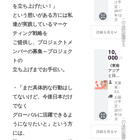
いお土
肌で感
け予
を立ち上げたい！」
産を市
じてい
定：
場など
2017
ただく
という想いがある方には私
年12
でピッ
ことが
こ
月
クアッ
できる
の
達が実践しているマーケ
リ
プして
プラン
タ
ー
お届け
ですが
ン
詳細を見る
ティング戦略を
を
しま
綺麗な
選
択
す。
ご提供し、プロジェクトメ
女性の
す
る
（例
場合、
ンバーの募集～プロジェク
10,
最強の
和田が
一年を
000
タイに
円
トの
過ごせ
行くこ
《東南
るムエ
とを忘
立ち上げまでお手伝い。
アジア
タイパ
れてし
と日本
ンツ、
まう可
を繋ぐ
運気が
能性が
支援
働き方
上がり
ありま
・「まだ具体的な行動はし
者：
のサロ
すぎて
す。 そ
2人
ン》 日
てないけど、今後日本だけ
困るタ
うなっ
お届
本を越
イの仏
たらイ
け予
でなく
えて東
像等）
定：
ンタ
南アジ
2017
ビュー
グローバルに活躍できるよ
年12
アとも
諸々は
こ
月
仕事を
の
他のメ
うになりたいと」という方
リ
したい
タ
ンバー
ー
人、 そ
ン
に頑
詳細を見る
には、
を
のよう
選
張って
択