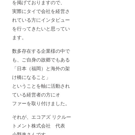
を掲げておりますので、
日ご連
※交通費
ありま
絡差し
等はご
せん。
実際にタイで会社を経営さ
上げま
負担く
す。
ださ
れている方にインタビュー
い。 詳
細につ
を行ってきたいと思ってい
きまし
ては、
ます。
支援い
ただい
数多存在する企業様の中で
た方に
後日ご
も、ご自身の故郷でもある
連絡差
し上げ
「日本（福岡）と海外の架
ます。
け橋になること」
ということを軸に活動され
ている経営者の方にオ
ファーを取り付けました。
それが、エコアズ リクルー
トメント株式会社 代表
小野進さんです。