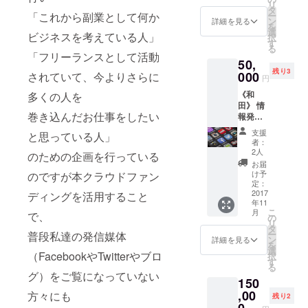
リ
パーソ
タ
ー
「これから副業として何か
ナルス
ン
詳細を見る
を
タイリ
選
ビジネスを考えている人」
択
スト松
す
る
山と
「フリーランスとして活動
50,
ファッ
残り3
ション
000
されていて、今よりさらに
円
アドバ
《和
多くの人を
イスを
田》 情
受けな
巻き込んだお仕事をしたい
報発信
がらの
オンラ
ショッ
支援
と思っている人」
イン短
プ巡り
者：
期合宿
骨格ス
2人
のための企画を行っている
■内容：
タイル
お届
和田が
アドバ
け予
のですが本クラウドファン
直接
イザー
定：
「情報
2017
でもあ
ディングを活用すること
年11
発信・
る松山
こ
月
で、
WEB
が 骨格
の
リ
マーケ
スタイ
タ
ー
普段私達の発信媒体
ティン
ル分析
ン
詳細を見る
を
グ」を
のどの
選
（FacebookやTwitterやブロ
択
教える
タイプ
す
る
グルー
になる
グ）をご覧になっていない
150
プコン
か診断
サル
,00
をし
方々にも
残り2
ティン
て、 診
0