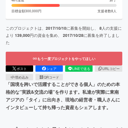
目標金額
300,000
円
支援者数
8
人
このプロジェクトは、
2017/10/10
に募集を開始し、
8
人の支援に
より
139,000
円の資金を集め、
2017/10/28
に募集を終了しまし
た
もう一度プロジェクトをやってほしい
ポスト
シェア
LINEで送る
URLコピー
埋め込み
QRコード
「国境を跨いで活躍することができる個人」のための本
格的な”実践&交流の場”を作ります。私達が実際に東南
アジアの「タイ」に出向き、現地の経営者・職人さんに
インタビューして持ち帰った資産もシェアします。