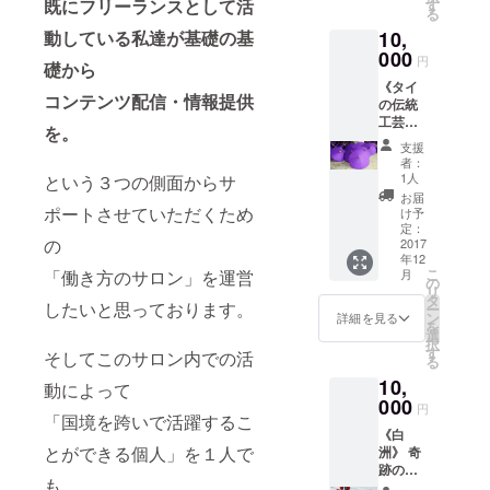
な働き
既にフリーランスとして活
す
もらい
る
方に興
ましょ
10,
動している私達が基礎の基
味があ
う。そ
る人な
000
れもま
円
礎から
どに向
た人生
《タイ
けて、
です。
コンテンツ配信・情報提供
の伝統
3ヶ月間
人生を
工芸
のオン
激変さ
を。
品》 タ
ライン
せうる
支援
イで感
サロン
感動
者：
動した
への参
1人
という３つの側面からサ
を、あ
職人の
加の権
なた
お届
匠の技
利。 こ
ポートさせていただくため
け予
に。 ■
を感じ
ちらか
定：
日程：
の
る 伝統
2017
ら情報
１０月
年12
工芸品
を伝え
３０日
こ
月
「働き方のサロン」を運営
をお届
るだけ
の
（月）
リ
けしま
ではな
タ
場所：
したいと思っております。
ー
す。
く、 実
ン
詳細を見る
空港は
を
際に参
選
関東
択
加者の
す
（羽田
そしてこのサロン内での活
る
方が実
or成
10,
践して
動によって
田）か
000
いくた
関西
円
「国境を跨いで活躍するこ
めの
（関
《白
『場』
空、伊
とができる個人」を１人で
洲》 奇
も サ
丹）を
跡の日
ポート
予定し
も
本TOP3