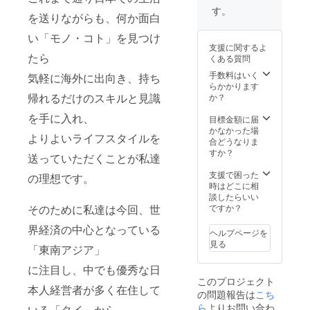
いう方
と思わ
ご負担
す。
を送りながらも、何か面白
でも 参
れるか
をお願
加して
もしれ
いしま
い「モノ・コト」を見つけ
いただ
ません
す。）
支援に関するよ
きやす
が、移
たら
くある質問
いよう
動中は
※パ
に『オ
どんな
トロン
手数料はいく
気軽に海外に出向き、持ち
ンライ
相談を
の人数
らかかります
ン合
してい
が多数
帰れるだけのスキルと見識
か？
宿』と
ただい
になっ
を手に入れ、
いうコ
ても結
た場合
目標金額に届
ンセプ
構で
は大阪
かなかった場
よりよいライフスタイルを
トで運
す。 ・
でも開
合どうなりま
営しま
ビジネ
催しま
すか？
送っていただくことが私達
すので
スのご
す。
・
相談 ・
日
支援で困った
の理想です。
Facebo
恋愛の
程：参
時はどこに相
okオン
ご相談
加者様
談したらいい
ライン
・体調
のご都
ですか？
そのために私達は今回、世
グルー
のご相
合をお
プ ・
談 ・人
界経済の中心となっている
伺いし
ヘルプページを
Zoomオ
生のご
て調整
見る
「東南アジア」
ンライ
相談 な
しま
ン勉強
んでも
す。
に注目し、中でも優秀な日
会 ・初
アリで
内
このプロジェクト
回1時間
す。 最
容：
本人経営者が多く在住して
の問題報告は
こち
の個別
愛の
コー
コンサ
パート
ら
よりお問い合わ
ディ
いる「タイ」から