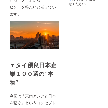
ル ・質
ナーに
ネート
せください
問し放
話をす
ヒントを得たいと考えてい
アドバ
題 ・随
るよう
イス付
ます。
時コン
に、語
き
テンツ
りかけ
ショッ
配信 と
てみて
ピング
いうメ
くださ
の後、
ニュー
い。
で、
きっと
レ
１ヶ月
「ん？
ストラ
間走り
どうし
ンにて
抜きま
たんだ
ディ
す。 ■
い？」
ナー
期間：
とイケ
パー
11月上
ボで返
ティー
旬〜12
してく
を開催
▼タイ優良日本企
月上旬
れま
しま
を予定
す。 一
す。
■定員：
応当日
業１００選の”本
限定５
までに
※レ
名様の
ボイト
ストラ
物”
み 詳細
レして
ンでの
につき
おきま
お食事
まして
す。 ■
代は含
は、支
日程：
まれま
今回は「東南アジアと日本
援いた
１０月
す。別
を繋ぐ」というコンセプト
だいた
３０日
途のご
方に後
（月）
負担は