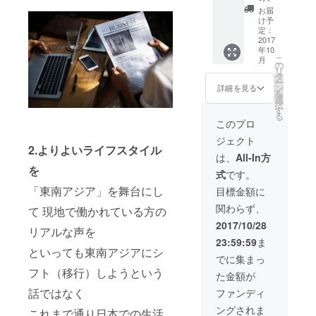
設計、
時期・
そのま
ンで
お届
セール
内容共
ま一緒
パー
け予
ススキ
に進め
にバン
ティー
定：
ルの習
ていき
コクに
2017
を開
年10
得を。
ます。
行き和
催。 ビ
こ
月
という
田を見
ジネス
の
リ
風に各
送るこ
のこ
タ
ー
自に合
とがで
と、
ン
詳細を見る
を
わせた
きる権
ファッ
選
択
コンサ
利 （一
ション
す
る
ルを行
緒に帰
の話題
このプロ
いつ
国も
などな
ジェクト
つ、全
可） ■
ど、 フ
2.よりよいライフスタイル
体向け
内容：
リー
は、
All-In方
に共通
和田と
トーク
を
式
です。
の情報
一緒に
で楽し
発信を
バンコ
い時間
「東南アジア」を舞台にし
目標金額に
行って
クに行
を過ご
関わらず、
いきま
く過程
て 現地で働かれている方の
しま
す。 ま
を楽し
しょ
2017/10/28
リアルな声を
た、今
めるプ
う！ 開
23:59:59
ま
回は地
ランに
催場
といっても東南アジアにシ
理的に
なりま
所：東
でに集まっ
都心部
す。
京近郊
フト（移行）しようという
た金額が
に出て
「楽し
（現地
くるこ
むだけ
までの
話ではなく
ファンディ
とが難
か
交通費
ングされま
しいと
い！」
これまで通り日本での生活
は別途