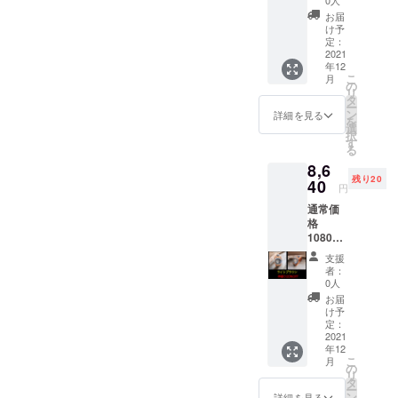
0人
Fで
お届
8640円
け予
定：
2021
年12
こ
月
の
リ
タ
ー
ン
詳細を見る
を
選
択
す
る
8,6
残り20
40
円
通常価
格
10800
円を早
支援
割り
者：
20%OF
0人
Fで
お届
8640円
け予
定：
2021
年12
こ
月
の
リ
タ
ー
ン
詳細を見る