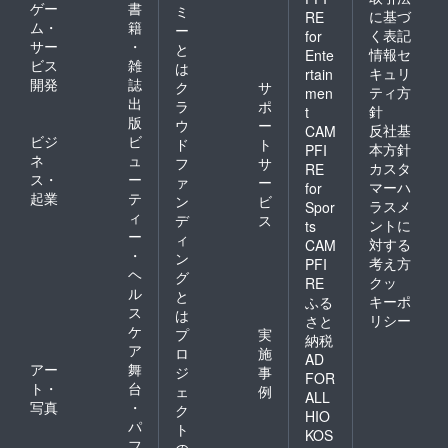
ゲー
書
ミ
に基づ
RE
ム・
籍
ー
く表記
for
サー
・
と
情報セ
Ente
ビス
雑
は
キュリ
rtain
開発
誌
ク
サ
ティ方
men
出
ラ
ポ
針
t
版
ウ
ー
反社基
CAM
ビジ
ビ
ド
ト
本方針
PFI
ネ
ュ
フ
サ
カスタ
RE
ス・
ー
ァ
ー
マーハ
for
起業
テ
ン
ビ
ラスメ
Spor
ィ
デ
ス
ントに
ts
ー
ィ
対する
CAM
・
ン
考え方
PFI
ヘ
グ
クッ
RE
ル
と
キーポ
ふる
ス
は
リシー
さと
ケ
プ
実
納税
ア
ロ
施
AD
アー
舞
ジ
事
FOR
ト・
台
ェ
例
ALL
写真
・
ク
HIO
パ
ト
KOS
フ