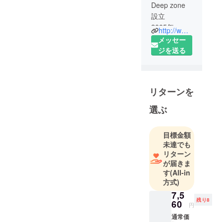
Deep zone
設立
2005年 大
http://www.deepzone.jp
阪船場セン
メッセー
タービル
ジを送る
メ
ンズ、本革
バッグ、財
リターンを
布卸
2010年
選ぶ
ネット販売
目標金額
未達でも
リターン
が届きま
す
(All-in
方式)
7,5
残り8
60
円
通常価