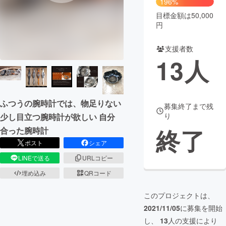
196%
目標金額は50,000
まちづくり・地域活性化
円
支援者数
CAMPFIRE for Social Good
CAMPFIRE Creation
13
人
CAMPFIREふるさと納税
machi-ya
コミュニティ
ふつうの腕時計では、物足りない
募集終了まで残
り
少し目立つ腕時計が欲しい 自分
終了
合った腕時計
ポスト
シェア
LINEで送る
URLコピー
埋め込み
QRコード
このプロジェクトは、
2021/11/05
に募集を開始
し、
13
人の支援により