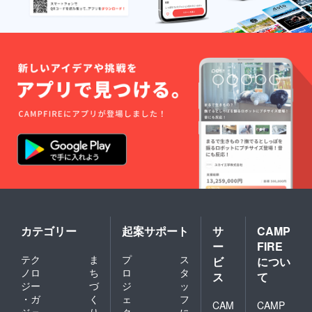
カテゴリー
起案サポート
サ
CAMP
ー
FIRE
テク
ま
プ
ス
ビ
につい
ノロ
ち
ロ
タ
ス
て
ジー
づ
ジ
ッ
・ガ
く
ェ
フ
CAM
CAMP