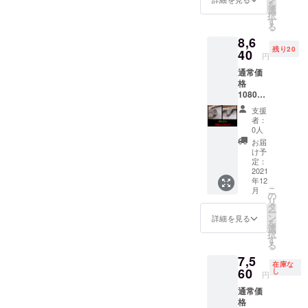
を
選
択
す
る
8,6
残り20
40
円
通常価
格
10800
円を早
支援
割り
者：
20%OF
0人
Fで
お届
8640円
け予
定：
2021
年12
こ
月
の
リ
タ
ー
ン
詳細を見る
を
選
択
す
る
7,5
在庫な
60
し
円
通常価
格