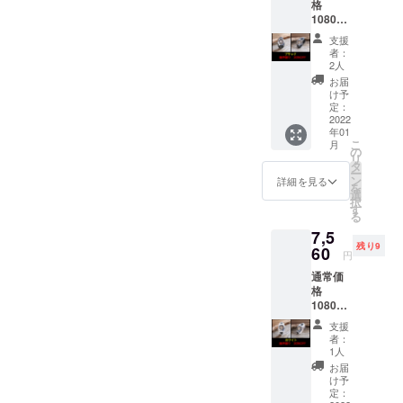
格
10800
円を超
支援
早割り
者：
30%OF
2人
Fで
お届
7560円
け予
定：
2022
年01
こ
月
の
リ
タ
ー
ン
詳細を見る
を
選
択
す
る
7,5
残り9
60
円
通常価
格
10800
円を
支援
30%OF
者：
Fで
1人
7560円
お届
け予
定：