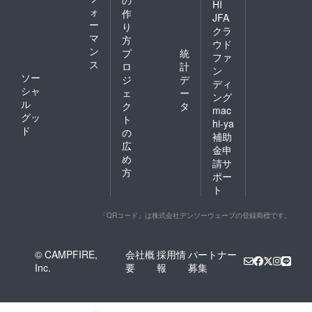
の
HI
ォ
作
JFA
ー
り
クラ
マ
方
ウド
ン
プ
統
ファ
ス
ロ
計
ン
ソー
ジ
デ
ディ
シャ
ェ
ー
ング
ル
ク
タ
mac
グッ
ト
hi-ya
ド
の
補助
広
金申
め
請サ
方
ポー
ト
「QRコード」は株式会社デンソーウェーブの登録商標です。
© CAMPFIRE,
会社概
採用情
パートナー
Inc.
要
報
募集