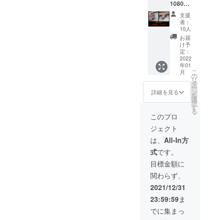
10800
円を超
支援
早割り
者：
30%OF
10人
Fで
お届
7560円
け予
定：
2022
年01
こ
月
の
リ
タ
ー
ン
詳細を見る
を
選
択
す
る
このプロ
ジェクト
は、
All-In方
式
です。
目標金額に
関わらず、
2021/12/31
23:59:59
ま
でに集まっ