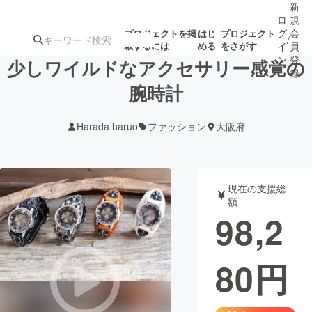
新
ロ
規
グ
会
プロジェクトを掲
はじ
プロジェクト
/
載するには
める
をさがす
イ
員
ン
登
少しワイルドなアクセサリー感覚の
録
腕時計
人気のプロ
注目のリ
注目の新着プロ
募集終了が近いプ
もうすぐ公開
Harada haruo
ファッション
大阪府
ジェクト
ターン
ジェクト
ロジェクト
されます
アート・写真
音楽
現在の支援総
額
98,2
テクノロジー・ガジェット
ゲーム・サ
80
円
映像・映画
書籍・雑誌
ビジネス・起業
チャレンジ