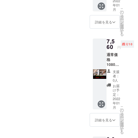
2022
年01
こ
月
の
リ
タ
ー
ン
詳細を見る
を
選
択
す
る
7,5
残り10
60
円
通常価
格
10800
円を超
支援
早割り
者：
30%OF
0人
Fで
お届
7560円
け予
定：
2022
年01
こ
月
の
リ
タ
ー
ン
詳細を見る
を
選
択
す
る