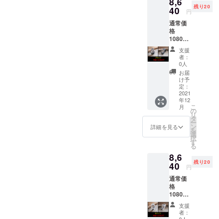
8,6
残り20
40
円
通常価
格
10800
円を
支援
20%OF
者：
Fで
0人
8640円
お届
け予
定：
2021
年12
こ
月
の
リ
タ
ー
ン
詳細を見る
を
選
択
す
る
8,6
残り20
40
円
通常価
格
10800
円を早
支援
割り
者：
20%OF