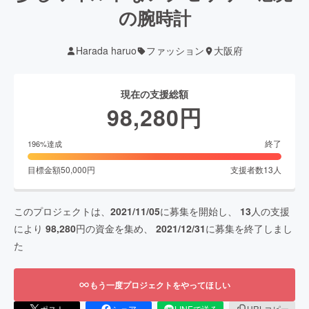
の腕時計
Harada haruo
ファッション
大阪府
現在の支援総額
98,280
円
終了
196
%達成
目標金額
50,000
円
支援者数
13
人
このプロジェクトは、
2021/11/05
に募集を開始し、
13
人の支援
により
98,280
円の資金を集め、
2021/12/31
に募集を終了しまし
た
もう一度プロジェクトをやってほしい
ポスト
シェア
LINEで送る
URLコピー