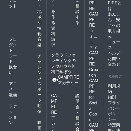
ジェ
り
ク
に
PFI
FIREと
ット
・
ト
相
RE
は
地
を
談
CAM
あんし
域
作
す
PFI
ん・安
活
る
る
RE
全への
性
資
コ
取り組
化
料
ミュ
み
プロ
音
請
ニ
ニュー
ダク
楽
求
ティ
ス
ト
CAM
ヘルプ
クラウドファ
フー
チ
PFI
お問い
ンディングの
ド・
ャ
RE
合わせ
ノウハウを無
飲食
レ
Crea
料で学ぼう
店
ン
tion
各種規定
CAMPFIRE
ジ
CAM
アカデミー
アニ
ス
利用規
PFI
メ・
ポ
約
RE
漫画
ー
CA
説
細則
for
ツ
MP
明
プライ
Soci
ファ
映
FI
会
バシー
al
ッ
像
RE
・
ポリ
Goo
ショ
・
ア
相
シー
d
ン
映
カ
談
特定商
CAM
画
デ
会
取引法
PFI