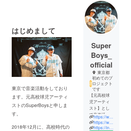
はじめまして
Super
Boys_
official
東京都
初めてのプ
ロジェクト
東京で音楽活動をしており
です
【元高校球
ます。元高校球児アーティ
児アーティ
ストのSuperBoysと申しま
スト】とし
す。
て音楽活動
https://www.youtube.com/channel/UC3yZvbBa8K0dgxn9t-IxYdA
しておりま
https://www.tunecore.co.jp/artists/SuperBoy
2018年12月に、高校時代の
す、
https://instagram.com/super_boysz?utm_medium=copy_link