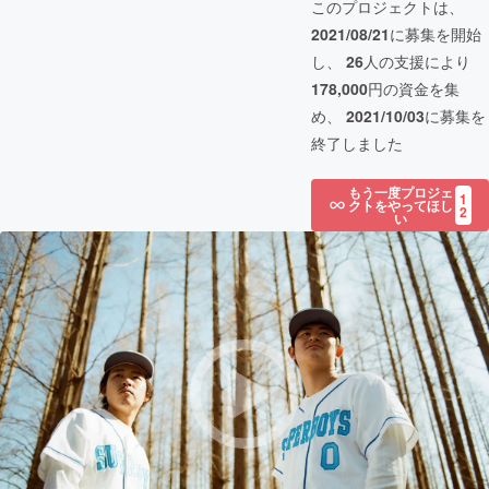
このプロジェクトは、
2021/08/21
に募集を開始
し、
26
人の支援により
178,000
円の資金を集
め、
2021/10/03
に募集を
終了しました
もう一度プロジェ
1
クトをやってほし
2
い