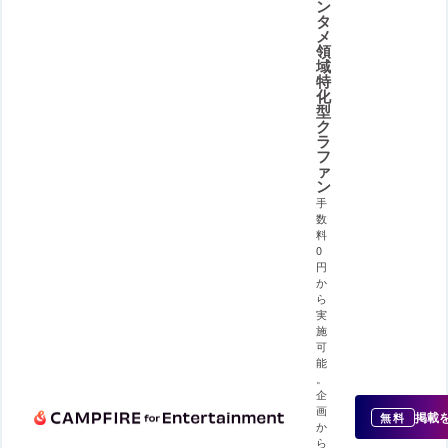
ン
タ
メ
領
域
特
化
型
ク
ラ
フ
ァ
ン
手
数
料
0
円
か
ら
実
施
可
能
。
企
画
掲載
無料
か
ら