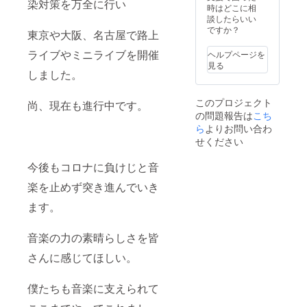
染対策を万全に行い
告知し
時はどこに相
ます）
談したらいい
（社会
ですか？
東京や大阪、名古屋で路上
情勢に
より延
ライブやミニライブを開催
ヘルプページを
期有）
見る
いつに
しました。
なるか
わかり
このプロジェクト
尚、現在も進行中です。
ません
の問題報告は
こち
が必ず
開催し
ら
よりお問い合わ
ます！
せください
※参加券
1枚で支
今後もコロナに負けじと音
援者の
ご家族5
楽を止めず突き進んでいき
名様ま
で参加
ます。
可能で
す。 ※
音楽の力の素晴らしさを皆
イベン
ト内容
さんに感じてほしい。
はトー
クイベ
ント、
僕たちも音楽に支えられて
写真撮
影会、