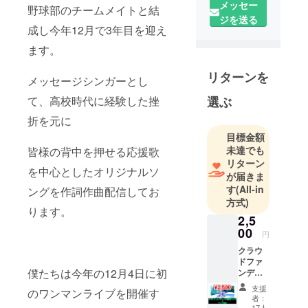
メッセー
SuperBoys
野球部のチームメイトと結
ジを送る
(スーパー
成し今年12月で3年目を迎え
ボーイズ)と
ます。
申します。
リターンを
メッセージシンガーとし
東京を拠点
に活動をし
て、高校時代に経験した挫
選ぶ
ておりま
折を元に
す。
目標金額
未達でも
皆様の背中を押せる応援歌
僕たちの最
リターン
を中心としたオリジナルソ
大の特徴
が届きま
は”元高校球
す
(All-in
ングを作詞作曲配信してお
方式)
児”であるこ
ります。
とです。
2,5
00
高校時代に
円
挫折を経験
クラウ
ドファ
しており、
僕たちは今年の12月4日に初
ンディ
その経験を
ング限
支援
のワンマンライブを開催す
もとに
定Tシャ
者：
ツ1枚
17人