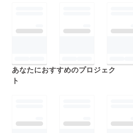
し上げます！僕たちは
必ず皆様の心の支えと
なるような音楽を今後
も発信して参ります！
そして皆様に必ず恩返
しできるよう精一杯
チームとして精進して
参ります。次のワンマ
ンライブは7月17日東
あなたにおすすめのプロジェク
京公演。コロナで苦し
い時代が続きますが、
ト
僕たちは決して負ける
ことなく前へと進み続
けます。皆様と幸せを
分かち合いたいから。
これからもどうかよろ
しくお願いいたしま
す！SuperBoys マネー