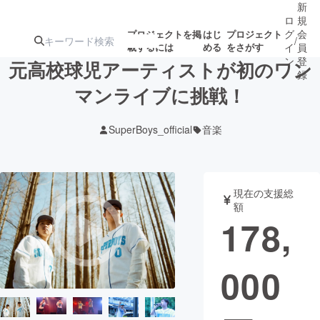
新
ロ
規
グ
会
プロジェクトを掲
はじ
プロジェクト
/
載するには
める
をさがす
イ
員
ン
登
元高校球児アーティストが初のワン
録
マンライブに挑戦！
人気のプロ
注目のリ
注目の新着プロ
募集終了が近いプ
もうすぐ公開
SuperBoys_official
音楽
ジェクト
ターン
ジェクト
ロジェクト
されます
アート・写真
音楽
現在の支援総
額
178,
テクノロジー・ガジェット
ゲーム・サ
000
映像・映画
書籍・雑誌
ビジネス・起業
チャレンジ