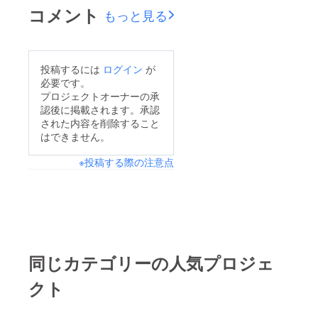
がとうございました！
コメント
もっと見る
目標を達成することは
できませんでしたが、
皆様のご支援に助けら
投稿するには
ログイン
が
れSuperBoysとしての
必要です。
初のワンマンライブチ
プロジェクトオーナーの承
認後に掲載されます。承認
ケット完全ソールドア
された内容を削除すること
ウト致しまして大成功
はできません。
で幕を閉じることがで
※投稿する際の注意点
きました！現地で応援
してくださった方配信
で応援してくださった
方クラウドファンディ
ングで支援してくだ
さった方いつも応援し
同じカテゴリーの人気プロジェ
てくださる方僕たちに
クト
関わってくださる全て
の皆様に心より感謝申