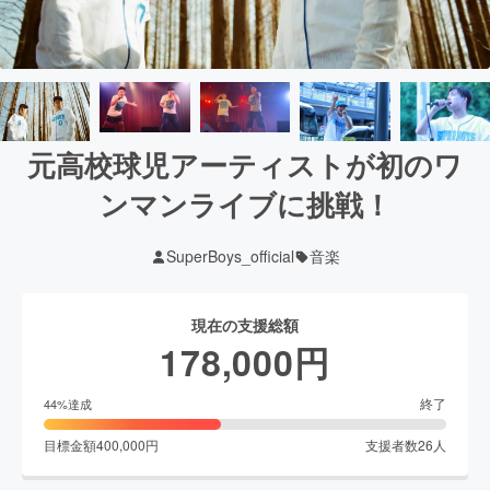
元高校球児アーティストが初のワ
ンマンライブに挑戦！
SuperBoys_official
音楽
現在の支援総額
178,000
円
終了
44
%達成
目標金額
400,000
円
支援者数
26
人