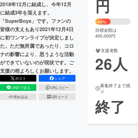
円
2018年12月に結成し、今年12月
まちづくり・地域活性化
に結成3年を迎えます。
「SuperBoys」です。ファンの
44%
皆様の支えもあり2021年12月4日
目標金額は
CAMPFIRE for Social Good
CAMPFIRE Creation
400,000円
に初ワンマンライブが決定しまし
CAMPFIREふるさと納税
machi-ya
コミュニティ
た。ただ無所属であったり、コロ
支援者数
ナの影響により、思うような活動
26
人
ができていないのが現状です。ご
支援の程よろしくお願いします。
ポスト
シェア
募集終了まで残
LINEで送る
URLコピー
り
埋め込み
QRコード
終了