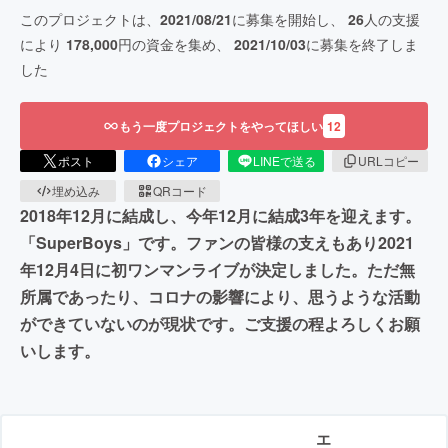
このプロジェクトは、
2021/08/21
に募集を開始し、
26
人の支援
により
178,000
円の資金を集め、
2021/10/03
に募集を終了しま
した
もう一度プロジェクトをやってほしい
12
ポスト
シェア
LINEで送る
URLコピー
埋め込み
QRコード
2018年12月に結成し、今年12月に結成3年を迎えます。
「SuperBoys」です。ファンの皆様の支えもあり2021
年12月4日に初ワンマンライブが決定しました。ただ無
所属であったり、コロナの影響により、思うような活動
ができていないのが現状です。ご支援の程よろしくお願
いします。
エ