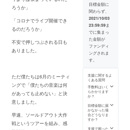
ラック
公式イ
目標金額に
ろうか」
を組み
ンスタ
関わらず、
込んだ
グラム
限定版
までお
2021/10/03
「コロナでライブ開催でき
（予
問合せ
23:59:59
ま
定）
くださ
るのだろうか」
※CDは
い。
でに集まっ
2022年
た金額が
3月頃お
不安で押しつぶされる日も
届け予
ファンディ
定 ※1支
ありました。
ングされま
援につ
き1枚 ※
す。
サイン
色紙は
交流会
支援に関するよ
ただ僕たちは6月のミーティ
でのお
くある質問
渡し予
ングで「僕たちの音楽は何
定 ※交
手数料はいく
流会は
らかかります
があっても止めない」と決
2022年
か？
以降、
意しました。
東京大
目標金額に届
阪二ヵ
かなかった場
所開催
早速、ソールドアウト大作
合どうなりま
予定
すか？
戦というツアーを組み、感
（日程
決定時
支援で困った