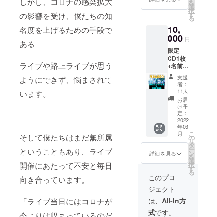
しかし、コロナの感染拡大
を
ンライ
選
択
ブの
す
の影響を受け、僕たちの知
る
セット
10,
リスト
名度を上げるための手段で
曲と特
000
円
ある
別ト
限定
ラック
CD1枚
を組み
ライブや路上ライブが思う
+名前入
込んだ
りサイ
限定版
支援
ようにできず、悩まされて
ン色紙
（予
者：
+特別交
定）
11人
います。
流会参
※2022
お届
加券1枚
年3月頃
け予
※限定
お届け
定：
CDはク
2022
予定 ※1
年03
ラウド
支援に
こ
月
ファン
そして僕たちはまだ無所属
つき1枚
の
リ
ディン
※デザイ
タ
ー
ということもあり、ライブ
グ限定
ン未定
ン
詳細を見る
を
で、12
※不明な
選
開催にあたって不安と毎日
択
月4日ワ
点があ
す
る
ンマン
りまし
このプロ
向き合っています。
ライブ
たら備
ジェクト
のセッ
考欄に
トリス
ご記
「ライブ当日にはコロナが
は、
All-In方
ト曲と
入、も
式
です。
特別ト
今よりは収まっているのだ
しくは