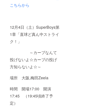
こちらから
12月4日（土）SuperBoys第
1章「直球ど真ん中ストライ
ク！」
～カーブなんて
投げないよ☆カーブの投げ
方知らないよ☆～
場所 大阪,梅田Zeela
時間 開場17:00 開演
17:45 （19:45頃終了予
定）