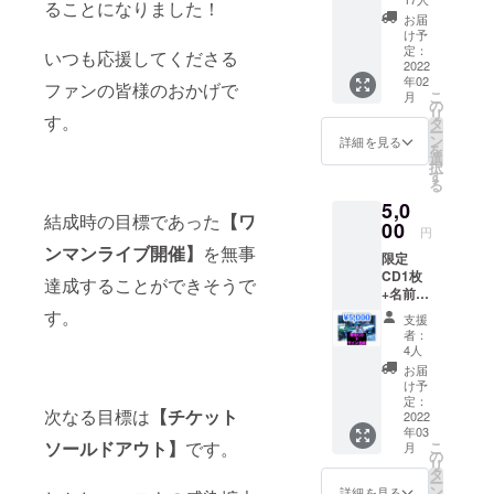
皆様の背中
ることになりました！
+名前入
お届
を押せる
りサイ
け予
メッセージ
ン色紙1
定：
いつも応援してくださる
枚 ※デ
2022
ソングを
年02
ザイン
ファンの皆様のおかげで
こ
作っており
月
未定
の
リ
す。
素材綿
ます。
タ
ー
※サイズ
ン
詳細を見る
を
選択し
選
択
結成から２
てくだ
す
る
さい
年。初のワ
5,0
結成時の目標であった
【ワ
ンマンライ
00
円
ブ開催決
ンマンライブ開催】
を無事
限定
定。
CD1枚
達成することができそうで
+名前入
りサイ
す。
支援
ン色紙1
者：
枚 ※限
4人
定CDは
お届
クラウ
け予
ドファ
定：
次なる目標は
【チケット
ンディ
2022
年03
ング限
ソールドアウト】
です。
こ
月
定で、
の
リ
12月4日
タ
ー
ワンマ
ン
詳細を見る