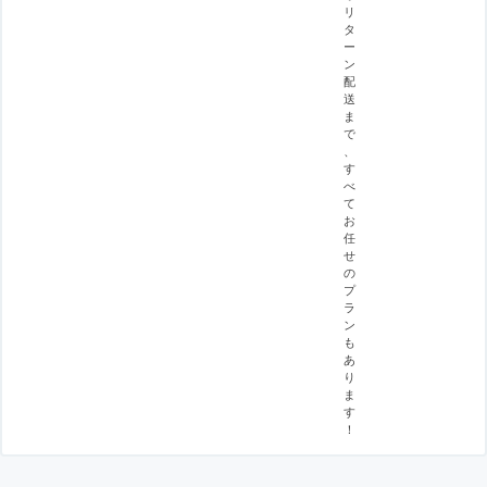
リ
タ
ー
ン
配
送
ま
で
、
す
べ
て
お
任
せ
の
プ
ラ
ン
も
あ
り
ま
す
！