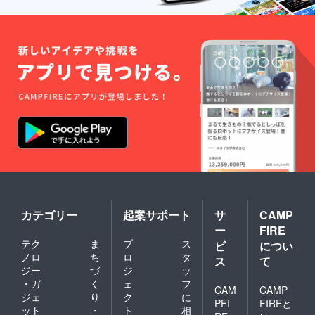
カテゴリー
起案サポート
サ
CAMP
ー
FIRE
テク
ま
プ
ス
ビ
につい
ノロ
ち
ロ
タ
ス
て
ジー
づ
ジ
ッ
・ガ
く
ェ
フ
CAM
CAMP
ジェ
り
ク
に
PFI
FIREと
ット
・
ト
相