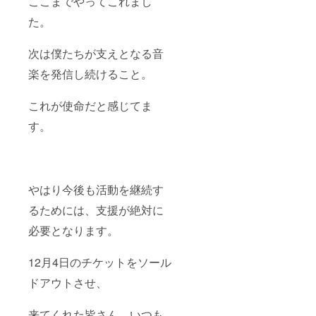
ここまでやってこれまし
企画、
プレゼ
た。
ント企
画、ミ
ニライ
次は僕たちが支えとなる音
ブ予定
楽を発信し続けること。
※現時点
で交流
会不参
これが使命だと感じてま
加希望
の方は
す。
備考欄
にご記
入くだ
さい。
やはり今後も活動を継続す
るためには、支援が絶対に
必要となります。
12月4日のチケットをソール
ドアウトさせ、
来てくれた皆さん、いつも