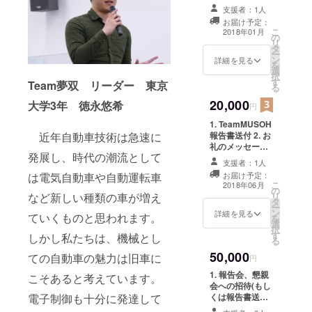
刺サイズ）
支援者：1人
TeamMUSOHパ
お届け予定：
ンフレット
こ
2018年01月
の
(PDF)
リ
タ
ー
ン
詳細を見る
を
選
択
す
Team夢双 リーダー 東京
る
20,000
大学3年 徳永悠希
円
1. TeamMUSOH
報告書送付 2. お
近年自動車技術は急速に
礼のメッセージ
発展し、時代の潮流として
支援証明書（名
支援者：1人
前入り、名刺サ
お届け予定：
は電気自動車や自動運転車
イズ）
こ
2018年06月
の
TeamMUSOHパ
リ
など新しい種類の車が増え
タ
ンフレット
ー
ン
(PDF) ※1は2018
詳細を見る
ていくものと思われます。
を
選
年6月に送付、2
択
す
は2018年1月に
しかし私たちは、機械とし
る
送付
50,000
ての自動車の魅力は旧車に
円
1. 報告会、懇親
こそあると考えています。
会への招待(もし
くは報告書送付)
電子制御も十分に発達して
2. お礼のメッ