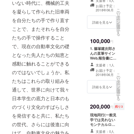
支援者：0人
いない時代に、機械的工夫
セージ 支援証明
お届け予定：
書（名前入り、
こ
2018年06月
を凝らして作られた旧車両
の
名刺サイズ）
リ
タ
TeamMUSOHパ
ー
を自分たちの手で作り直す
ン
ンフレット
詳細を見る
を
選
(PDF) オリジナ
ことで、またそれらを自分
択
す
ルTシャツ ※1は
る
2018年6月、2は
たちの手で操作すること
100,000
2018年1月に送
円
で、現在の自動車文化の礎
付
1. 篠塚建次郎さ
んの直筆サイン
となった先人たちの知恵と
Web,報告書に協
賛者として個人
感動に触れることができる
支援者：1人
の名前を記載 モ
お届け予定：
のではないでしょうか。私
ンテカルロラ
こ
2018年06月
の
リーのお土産 報
リ
たちはこれらの取り組みを
タ
告会、懇親会へ
ー
ン
の招待(もしくは
詳細を見る
を
通して、世界に向けて我々
選
報告書送付) 2.
択
す
お礼のメッセー
日本学生の底力と日本のも
る
ジ 支援証明書
200,000
（名前入り、名
のづくり文化のすばらしさ
円
残り3
刺サイズ）
現地同行(一般見
を発信すると共に、私たち
TeamMUSOHパ
学では見れない
ンフレット
の世代、さらには後進に向
モンテカルロラ
(PDF) オリジナ
リーの現場を体
ルTシャツ オリ
支援者：0人
けて、自動車文化の魅力を