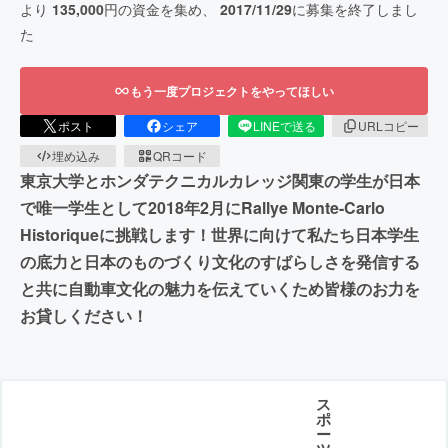
より
135,000
円の資金を集め、
2017/11/29
に募集を終了しまし
た
もう一度プロジェクトをやってほしい
ポスト
シェア
LINEで送る
URLコピー
埋め込み
QRコード
東京大学とホンダテクニカルカレッジ関東の学生が日本
で唯一学生として2018年2月にRallye Monte-Carlo
Historiqueに挑戦します！世界に向けて私たち日本学生
の底力と日本のものづくり文化のすばらしさを発信する
と共に自動車文化の魅力を伝えていくため皆様のお力を
お貸しください！
ス
ポ
ー