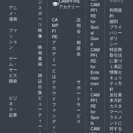
各種規定
CAMPFIRE
ジ
CAM
アカデミー
アニ
ス
利用規
PFI
メ・
ポ
約
RE
漫画
ー
CA
説
細則
for
ツ
MP
明
プライ
Soci
ファ
映
FI
会
バシー
al
ッ
像
RE
・
ポリ
Goo
ショ
・
ア
相
シー
d
ン
映
カ
談
特定商
CAM
画
デ
会
取引法
PFI
ゲー
書
ミ
に基づ
RE
ム・
籍
ー
く表記
for
サー
・
と
情報セ
Ente
ビス
雑
は
キュリ
rtain
開発
誌
ク
サ
ティ方
men
出
ラ
ポ
針
t
版
ウ
ー
反社基
CAM
ビジ
ビ
ド
ト
本方針
PFI
ネ
ュ
フ
サ
カスタ
RE
ス・
ー
ァ
ー
マーハ
for
起業
テ
ン
ビ
ラスメ
Spor
ィ
デ
ス
ントに
ts
ー
ィ
対する
CAM
・
ン