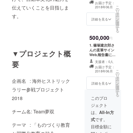
験できます！) た
ジナル東大ツ
お届け予定：
だし、現地サ
アー ※1は報告書
こ
伝えていくことを目指しま
2018年06月
の
ポートドライ
の送付は2018年
リ
タ
バーとしてサ
6月、2は2018年
す。
ー
ン
ポートカーの運
詳細を見る
1月に送付
を
選
転をお願いしま
択
す
す。 ※1月下旬～
る
2月上旬の2週間
500,000
程 ※渡航費、滞
円
在費は自己負担
1. 篠塚建次郎さ
※ヨーロッパで運
んの直筆サイン
▼プロジェクト概
転できる自信の
Web,報告書に協
ある方 1. 報告
賛者として個人
会、懇親会への
支援者：0人
要
の名前および企
招待(もしくは報
お届け予定：
業名を記載 Web
こ
告書送付) 2. お
2018年06月
の
に個人または企
リ
礼のメッセージ
タ
業のインタ
企画名 : 海外ヒストリック
ー
支援証明書（名
ン
ビュー記事の掲
詳細を見る
を
前入り、名刺サ
選
載 モンテカルロ
ラリー参戦プロジェクト
択
イズ）
す
ラリーのお土産
る
TeamMUSOHパ
報告会、懇親会
2018
このプロ
ンフレット
への招待(もしく
(PDF) オリジナ
ジェクト
は報告書送付) 2.
ルTシャツ ※1は
チーム名: Team夢双
お礼のメッセー
は、
All-In方
2018年6月、2は
ジ 支援証明書
2018年1月に送
式
です。
（名前入り、名
付
テーマ : 「ものづくり教育
刺サイズ）
目標金額に
TeamMUSOHパ