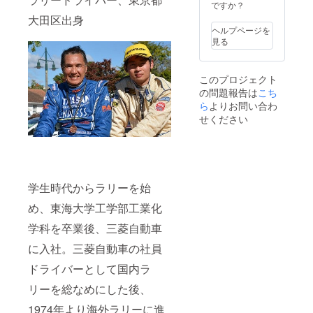
ですか？
大田区出身
ヘルプページを
見る
このプロジェクト
の問題報告は
こち
ら
よりお問い合わ
せください
学生時代からラリーを始
め、東海大学工学部工業化
学科を卒業後、三菱自動車
に入社。三菱自動車の社員
ドライバーとして国内ラ
リーを総なめにした後、
1974年より海外ラリーに進