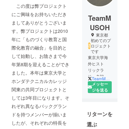
この度は弊プロジェクト
にご興味をお持ちいただき
TeamM
ましてありがとうございま
USOH
す。弊プロジェクトは2010
東京都
年に「ものづくり教育と国
初めてのプ
ロジェクト
際化教育の融合」を目的と
です
して始動し、お陰さまで今
東京大学海
外ヒスト
年第8期を迎えることができ
リックラ
ました。本年は東京大学と
リー参戦プ
TeamMUSOH
ホンダテクニカルカレッジ
ロジェクト
メッセー
関東の共同プロジェクトと
2018
ジを送る
TeamMUSO
しては3年目になります。そ
H
れぞれ異なるバックグラン
リターンを
ドを持つメンバーが揃いま
したが、それぞれの特長を
選ぶ