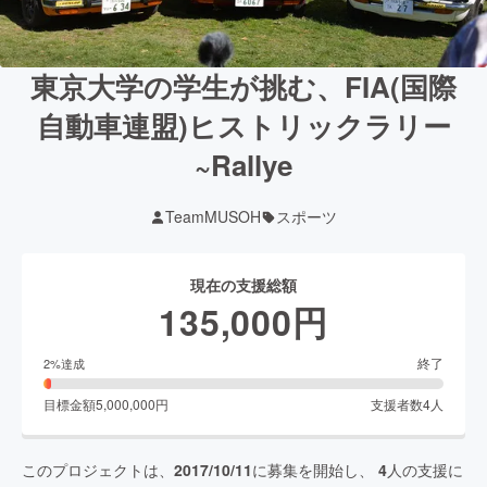
東京大学の学生が挑む、FIA(国際
自動車連盟)ヒストリックラリー
~Rallye
TeamMUSOH
スポーツ
現在の支援総額
135,000
円
終了
2
%達成
目標金額
5,000,000
円
支援者数
4
人
このプロジェクトは、
2017/10/11
に募集を開始し、
4
人の支援に