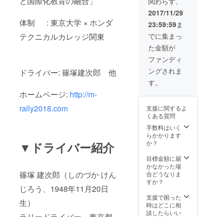
と国際化教育の融合」
関わらず、
ンフレット
(PDF) オリジナ
2017/11/29
ルTシャツ オリ
体制 : 東京大学 × ホンダ
23:59:59
ま
ジナル東大ツ
アー ※1は2018
でに集まっ
テクニカルカレッジ関東
年6月、2は2018
た金額が
年1月に送付
ファンディ
ングされま
ドライバー: 篠塚建次郎 他
す。
ホームページ:
http://m-
rally2018.com
支援に関するよ
くある質問
手数料はいく
らかかります
か？
▼ドライバー紹介
目標金額に届
かなかった場
篠塚 建次郎（しのづか けん
合どうなりま
すか？
じろう、1948年11月20日
支援で困った
生）
時はどこに相
談したらいい
ラリードライバー、東京都