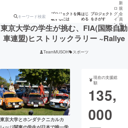
新
ロ
規
グ
会
プロジェクトを掲
はじ
プロジェクト
/
載するには
める
をさがす
イ
員
ン
登
東京大学の学生が挑む、FIA(国際自動
録
車連盟)ヒストリックラリー ~Rallye
人気のプロ
注目のリ
注目の新着プロ
募集終了が近いプ
もうすぐ公開
TeamMUSOH
スポーツ
ジェクト
ターン
ジェクト
ロジェクト
されます
アート・写真
音楽
現在の支援総
額
135,
テクノロジー・ガジェット
ゲーム・サ
000
映像・映画
書籍・雑誌
東京大学とホンダテクニカルカ
ビジネス・起業
チャレンジ
レッジ関東の学生が日本で唯一学