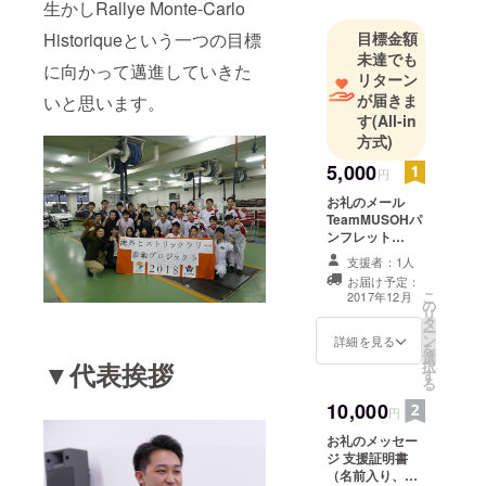
生かしRallye Monte-Carlo
Historiqueという一つの目標
目標金額
未達でも
に向かって邁進していきた
リターン
が届きま
いと思います。
す
(All-in
方式)
5,000
円
お礼のメール
TeamMUSOHパ
ンフレット
(PDF)
支援者：1人
お届け予定：
こ
2017年12月
の
リ
タ
ー
ン
詳細を見る
を
選
▼代表挨拶
択
す
る
10,000
円
お礼のメッセー
ジ 支援証明書
（名前入り、名