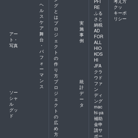
考え方
PFI
ヘ
グ
クッ
RE
ル
と
キーポ
ふる
ス
は
リシー
さと
ケ
プ
実
納税
ア
ロ
施
AD
アー
舞
ジ
事
FOR
ト・
台
ェ
例
ALL
写真
・
ク
HIO
パ
ト
KOS
フ
の
HI
ォ
作
JFA
ー
り
クラ
マ
方
ウド
ン
プ
統
ファ
ス
ロ
計
ン
ソー
ジ
デ
ディ
シャ
ェ
ー
ング
ル
ク
タ
mac
グッ
ト
hi-ya
ド
の
補助
広
金申
め
請サ
方
ポー