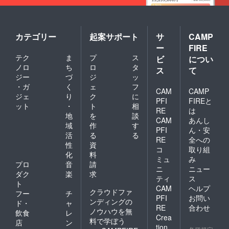
カテゴリー
起案サポート
サ
CAMP
ー
FIRE
テク
ま
プ
ス
ビ
につい
ノロ
ち
ロ
タ
ス
て
ジー
づ
ジ
ッ
・ガ
く
ェ
フ
CAM
CAMP
ジェ
り
ク
に
PFI
FIREと
ット
・
ト
相
RE
は
地
を
談
CAM
あんし
域
作
す
PFI
ん・安
活
る
る
RE
全への
性
資
コ
取り組
化
料
ミュ
み
プロ
音
請
ニ
ニュー
ダク
楽
求
ティ
ス
ト
CAM
ヘルプ
クラウドファ
フー
チ
PFI
お問い
ンディングの
ド・
ャ
RE
合わせ
ノウハウを無
飲食
レ
Crea
料で学ぼう
店
ン
tion