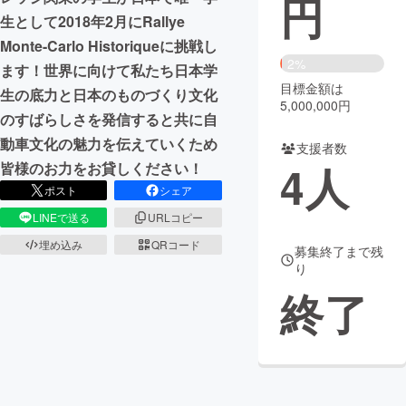
円
生として2018年2月にRallye
まちづくり・地域活性化
Monte-Carlo Historiqueに挑戦し
2%
ます！世界に向けて私たち日本学
目標金額は
CAMPFIRE for Social Good
CAMPFIRE Creation
生の底力と日本のものづくり文化
5,000,000円
CAMPFIREふるさと納税
machi-ya
コミュニティ
のすばらしさを発信すると共に自
動車文化の魅力を伝えていくため
支援者数
4
人
皆様のお力をお貸しください！
ポスト
シェア
LINEで送る
URLコピー
埋め込み
QRコード
募集終了まで残
り
終了