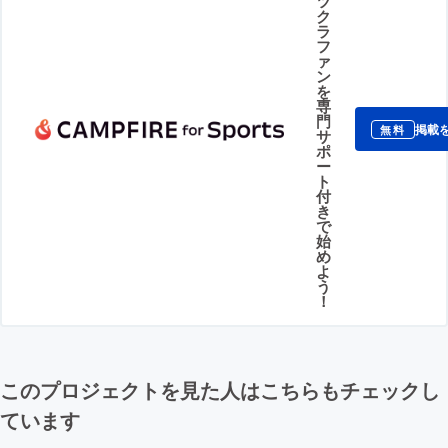
ツ
ク
ラ
フ
ァ
ン
を
専
門
掲載
無料
サ
ポ
ー
ト
付
き
で
始
め
よ
う
！
このプロジェクトを見た人はこちらもチェックし
ています