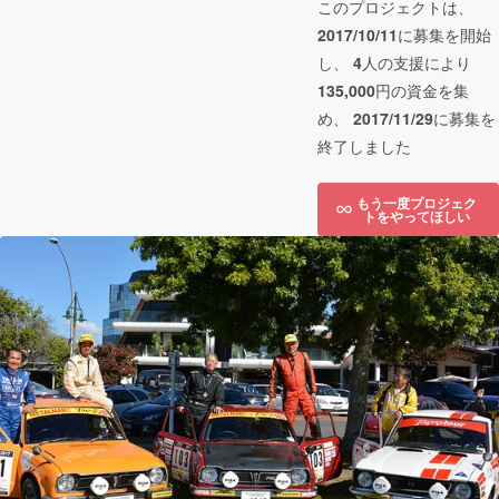
このプロジェクトは、
2017/10/11
に募集を開始
し、
4
人の支援により
135,000
円の資金を集
め、
2017/11/29
に募集を
終了しました
もう一度プロジェク
トをやってほしい