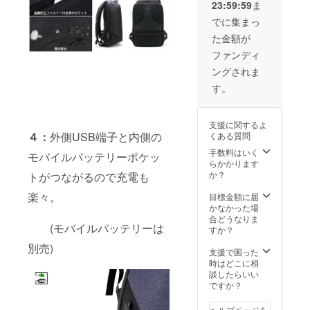
23:59:59
ま
みで
45%OF
でに集まっ
Fの
た金額が
14,800
円を100
ファンディ
セット
ングされま
限定で
リター
す。
ンしま
す。 1
個あた
支援に関するよ
り7,400
４：
外側USB端子と内側の
くある質問
円でお
得で
手数料はいく
モバイルバッテリーポケッ
す！ ※
らかかります
消費
か？
トがつながるので充電も
税・送
料込み
楽々。
目標金額に届
※仕様、
かなかった場
デザイ
合どうなりま
(モバイルバッテリーは
ン等、
すか？
改良の
別売)
ため、
支援で困った
一部変
時はどこに相
更にな
談したらいい
る場合
ですか？
がござ
いま
ヘルプページを