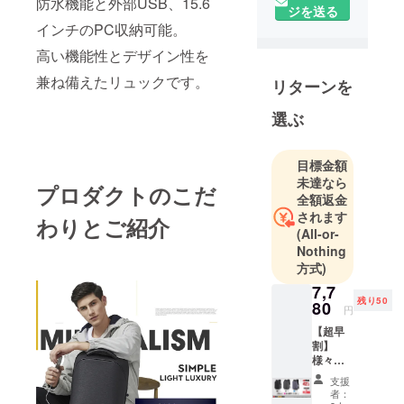
防水機能と外部USB、15.6
ディング事
ジを送る
業を展開し
インチのPC収納可能。
ておりま
高い機能性とデザイン性を
す。
兼ね備えたリュックです。
リターンを
YF２とは
「Free・
選ぶ
Favorite・
Fragrance」
といった意
目標金額
未達なら
味を表して
プロダクトのこだ
全額返金
おり、
されます
わりとご紹介
もっと自由
(All-or-
な発想、
Nothing
もっともお
方式)
気に入りの
7,7
もの、もっ
残り50
80
円
と自分らし
【超早
く自由に香
割】
様々な
る
シーン
そんな生活
支援
でつか
者：
ができるた
えるス