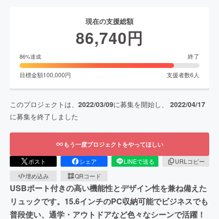
現在の支援総額
86,740
円
終了
86
%達成
目標金額
100,000
円
支援者数
6
人
このプロジェクトは、
2022/03/09
に募集を開始し、
2022/04/17
に募集を終了しました
もう一度プロジェクトをやってほしい
ポスト
シェア
LINEで送る
URLコピー
埋め込み
QRコード
USBポート付きの高い機能性とデザイン性を兼ね備えた
リュックです。15.6インチのPC収納可能でビジネスでも
普段使い、通学・アウトドアなど色々なシーンで活躍！