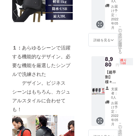
3人
タイ
めの、他に
お届
リッ
け予
はちょっと
シュな
定：
無い、便利
リュッ
2022
年05
ク。
で新しくお
こ
月
BLACK
の
リ
どろきと感
・
タ
ー
GLAY・
動がある商
ン
詳細を見る
を
BLUEの
選
品を揃え、
択
１：
あらゆるシーンで活躍
3色から
す
る
皆様にワク
1個をお
する機能的なデザイン。必
8,9
選びく
ワクとドキ
残り
ださ
80
100
要な機能を厳選したシンプ
円
ドキをお届
い。 送
【超早
けできるよ
料、消
ルで洗練された
割】
費税込
う頑張って
様々な
デザイン。ビジネス
みで
まいりま
シーン
42%OF
支援
シーンはもちろん、カジュ
でつか
Fの
す。
者：
えるス
7,780円
0人
アルスタイルに合わせて
タイ
を50個
お届
リッ
限定で
け予
も！
シュな
リター
定：
リュッ
2022
ンしま
年05
ク。
す。 ※
こ
月
BLACK
消費
の
リ
・
税・送
タ
ー
GLAY・
料込み