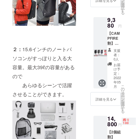
ン
詳細を見る
を
BLUEの
※仕様、
選
択
3色から
デザイ
す
る
1個をお
ン等、
9,3
選びく
改良の
ださ
80
ため、
円
い。 送
一部変
【CAM
料、消
更にな
PFIRE
費税込
る場合
割】
みで
がござ
様々な
２：
15.6インチのノートパ
33%OF
いま
支援
シーン
Fの
す。 あ
者：
ソコンがすっぽりと入る大
でつか
8,980円
らかじ
0人
えるス
を100個
めご了
お届
容量。最大39ℓの容量がある
タイ
限定で
承願い
け予
リッ
リター
定：
ます。
ので
シュな
2022
ンしま
年05
リュッ
す。 ※
あらゆるシーンで活躍
こ
月
ク。
消費
の
リ
BLACK
させることができます。
税・送
タ
ー
・
料込み
ン
詳細を見る
を
GLAY・
※仕様、
選
択
BLUEの
デザイ
す
る
3色から
ン等、
14,
1個をお
改良の
残り
選びく
800
ため、
100
円
ださ
一部変
【2個組
い。 送
更にな
割】
料、消
る場合