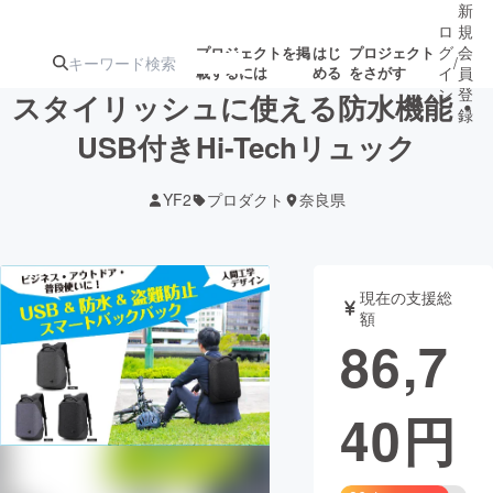
新
ロ
規
グ
会
プロジェクトを掲
はじ
プロジェクト
/
載するには
める
をさがす
イ
員
ン
登
スタイリッシュに使える防水機能・
録
USB付きHi-Techリュック
人気のプロ
注目のリ
注目の新着プロ
募集終了が近いプ
もうすぐ公開
YF2
プロダクト
奈良県
ジェクト
ターン
ジェクト
ロジェクト
されます
アート・写真
音楽
現在の支援総
額
86,7
テクノロジー・ガジェット
ゲーム・サ
40
円
映像・映画
書籍・雑誌
ビジネス・起業
チャレンジ