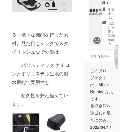
様々な
費税込
がござ
シーン
みで
いま
支援
でつか
30%OF
す。 あ
者：
えるス
Fの
らかじ
3人
タイ
9,380円
めご了
お届
リッ
を100個
承願い
け予
シュな
限定で
定：
ます。
３：
様々な機能を持った素
リュッ
2022
リター
年05
ク。 そ
ンしま
材。見た目もシックでスタ
こ
月
の日の
す。 ※
の
リ
気分で2
消費
タ
イリッシュなで外側は
ー
リュッ
税・送
ン
詳細を見る
を
クを使
料込み
選
択
い分け
パリスティック ナイロ
※仕様、
す
る
してく
デザイ
このプロ
ンとポリエステル生地の撥
ださ
ン等、
ジェクト
い。
改良の
水機能で実用性と
BLACK
ため、
は、All-or-
・
一部変
Nothing方式
GLAY・
更にな
耐久性を兼ね備えてい
BLUEの
る場合
です。
3色から
がござ
ます。
目標金額を
2個をお
いま
選びく
す。 あ
達成した場
ださ
らかじ
合にのみ、
い。 送
めご了
料、消
承願い
2022/04/17
費税込
ます。