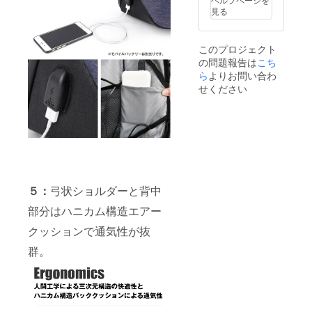
す。 あ
見る
らかじ
めご了
承願い
このプロジェクト
ます。
の問題報告は
こち
ら
よりお問い合わ
せください
５：
弓状ショルダーと背中
部分はハニカム構造エアー
クッションで通気性が抜
群。