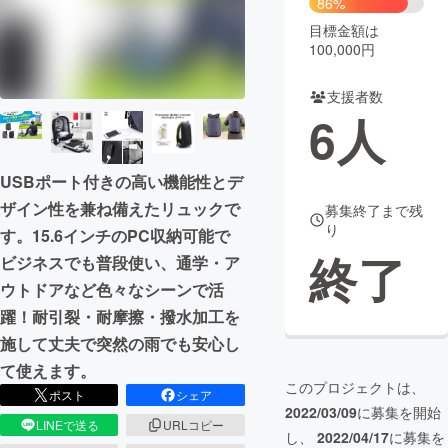
86%
目標金額は
まちづくり・地域活性化
100,000円
支援者数
CAMPFIRE for Social Good
CAMPFIRE Creation
6
人
CAMPFIREふるさと納税
machi-ya
コミュニティ
USBポート付きの高い機能性とデ
ザイン性を兼ね備えたリュックで
募集終了まで残
り
す。15.6インチのPC収納可能で
終了
ビジネスでも普段使い、通学・ア
ウトドアなど色々なシーンで活
躍！耐引裂・耐摩擦・撥水加工を
施して丈夫で突然の雨でも安心し
て使えます。
このプロジェクトは、
ポスト
シェア
2022/03/09
に募集を開始
LINEで送る
URLコピー
し、
2022/04/17
に募集を