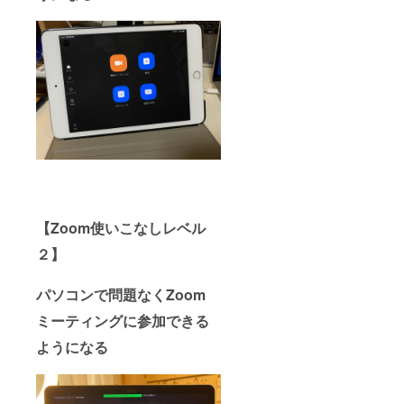
POP読
シャル
本２ ●
ディス
デジタ
タンス
ル販促
を保て
読本改
る会場
●デジタ
手配は
ル販促
よろし
読本G
くお願
いしま
す。 ＋
読本シ
リーズ
４作
PDF提
供 ●ミ
【Zoom使いこなしレベル
ラクル
POP読
２】
本 ●ミ
ラクル
POP読
パソコンで問題なくZoom
本２ ●
デジタ
ミーティングに参加できる
ル販促
読本改
ようになる
●デジタ
ル販促
読本G