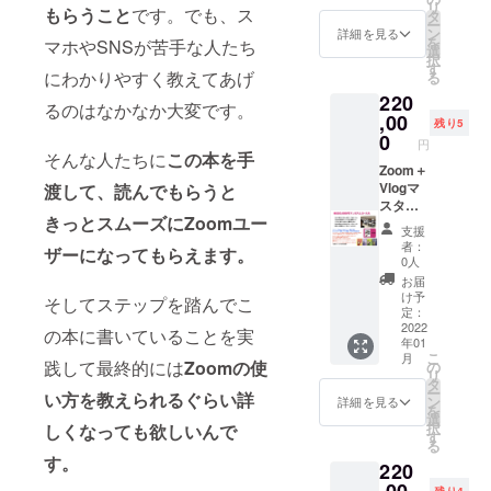
リ
ンはレ
もらうこと
です。でも、ス
（90
タ
ティン
ー
ター
分）開
ン
グIDを
詳細を見る
を
マホやSNSが苦手な人たち
パック
催日に
選
発行し
択
にて郵
関して
す
てお知
にわかりやすく教えてあげ
る
送させ
はクラ
らせし
220
て頂き
ウド
ます。
るのはなかなか大変です。
送料520
,00
ファン
残り5
円はこ
ディン
0
円
ちらで
グ終了
そんな人たちに
この本を手
負担さ
Zoom＋
後に
せて頂
Vlogマ
渡して、読んでもらうと
メール
きま
スター
にて打
きっとスムーズにZoom
ユー
す。 オ
読本10
合せ、
支援
ンライ
冊提供
開催日
者：
ザーになってもらえます。
ンでの
リアル
は決定
0人
個別コ
での
したら
お届
ンサル
Zoomセ
こちら
け予
そしてステップを踏んでこ
（90
ミナー
から
定：
分）２
運営ノ
2022
ミー
の本に書いていることを実
年01
回開催
ウハウ
ティン
こ
月
日に関
講座
グIDを
践して最終的には
Zoomの使
の
リ
しては
（120
発行し
タ
ー
い方を教えられるぐらい詳
クラウ
分）付
てお知
ン
詳細を見る
を
ドファ
き リ
らせし
選
択
しくなっても欲しいんで
ンディ
ターン
ます。
す
る
ング終
はレ
す。
220
了後に
ター
メール
パック
,00
残り4