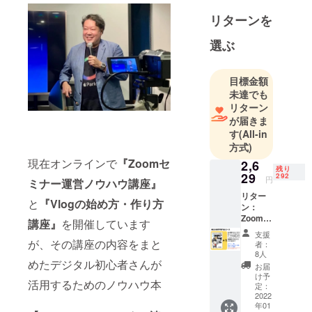
リターンを
選ぶ
目標金額
未達でも
リターン
が届きま
す
(All-in
方式)
現在オンラインで
『Zoomセ
2,6
残り
29
292
円
ミナー運営ノウハウ講座』
リター
と
『Vlogの始め方・作り方
ン：
Zoom＋
講座』
を開催しています
Vlogマ
支援
スター
が、その講座の内容をまと
者：
読本
8人
PDF
めたデジタル初心者さんが
お届
ファイ
け予
活用するためのノウハウ本
ル提供
定：
クラウ
2022
年01
ドファ