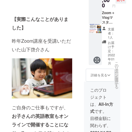
にて打
にて郵
0
円
合せ開
送させ
催日が
て頂き
Zoom＋
決定し
送料740
Vlogマ
【実際こんなことがありま
たらこ
円はこ
スター
ちらか
ちらで
読本10
した】
支援
らミー
負担さ
冊提供
者：
ティン
せて頂
リアル
1人
昨年Zoom講座を受講いただ
グIDを
きま
での
お届
発行し
す。 リ
Vlog動
け予
いた山下啓介さん
てお知
アルセ
画始め
定：
らせし
ミナー
方・作
2022
年01
ます。
開催の
り方講
こ
月
ため
座（120
の
リ
オー
分）付
タ
ー
ティ
き リ
ン
詳細を見る
を
アット
ターン
選
択
平松が
はレ
す
る
あなた
ター
このプロ
の街へ
パック
ジェクト
お伺い
にて郵
しま
送させ
は、
All-In方
ご自身のご仕事もですが、
す。
て頂き
式
です。
Zoomセ
送料740
お子さんの英語教室もオン
ミナー
円はこ
目標金額に
運営ノ
ちらで
ラインで開催することにな
関わらず、
ウハウ
負担さ
講座
せて頂