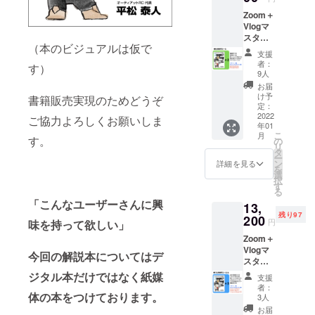
Zoom＋
Vlogマ
スター
（本のビジュアルは仮で
読本２
支援
冊提供
者：
す）
リター
9人
ンはレ
お届
ター
け予
書籍販売実現のためどうぞ
パック
定：
にて郵
2022
ご協力よろしくお願いしま
年01
送させ
こ
月
て頂き
す。
の
リ
送料370
タ
ー
円はこ
ン
詳細を見る
を
ちらで
選
択
負担さ
す
る
せて頂
「こんなユーザーさんに興
13,
きます
残り97
200
円
味を持って欲しい」
Zoom＋
Vlogマ
今回の解説本についてはデ
スター
読本３
ジタル本だけではなく紙媒
支援
冊提供
者：
Zoom活
体の本をつけております。
3人
用基本
お届