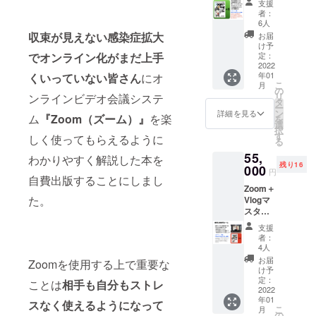
ンクを
支援
提供 オ
負担さ
お知ら
者：
ンライ
せて頂
せしま
6人
ンでの
きま
すので
収束が見えない感染症拡大
お届
Vlog基
す。 オ
自由に
け予
本セミ
ンライ
定：
でオンライン化がまだ上手
閲覧し
ナー
2022
ンZoom
てくだ
年01
くいっていない皆さん
にオ
（90
活用基
さい。
こ
月
分）付
本セミ
の
リ
ンラインビデオ会議システ
き リ
ナー
タ
ー
ターン
（90
ン
詳細を見る
ム
『Zoom（ズーム）』
を楽
を
はレ
分）開
選
択
ター
催日に
す
しく使ってもらえるように
る
パック
関して
55,
にて郵
はクラ
わかりやすく解説した本を
残り16
送させ
000
ウド
円
て頂き
自費出版することにしまし
ファン
Zoom＋
送料370
ディン
た。
Vlogマ
円はこ
グ終了
スター
ちらで
後に
読本6冊
負担さ
メール
支援
提供
せて頂
にて打
者：
Zoomで
きま
合せ、
4人
の個別
す。 オ
開催日
お届
Zoomを使用する上で重要な
コンサ
ンライ
は決定
け予
ル（90
ンVlog
定：
したら
ことは
相手も自分もストレ
分）２
2022
動画基
こちら
年01
回付き
本セミ
スなく使えるようになって
から
こ
月
リター
ナー
の
ミー