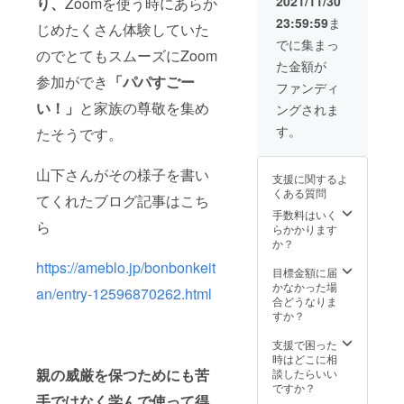
2021/11/30
り、
Zoomを使う時にあらか
（120
きま
23:59:59
ま
分）を
す。 リ
じめたくさん体験していた
受講し
アルセ
でに集まっ
てお客
ミナー
のでとてもスムーズにZoom
た金額が
様と一
開催の
参加ができ
「パパすごー
緒にオ
ため
ファンディ
ンライ
オー
い！」
と家族の尊敬を集め
ングされま
ン化を
ティ
推進す
アット
す。
たそうです。
る機会
平松が
にご活
あなた
用くだ
の街へ
山下さんがその様子を書い
支援に関するよ
さい。
お伺い
くある質問
現地へ
しま
てくれたブログ記事はこち
の移動
す。
手数料はいく
ら
費、宿
Vlog動
らかかります
泊費こ
画始め
か？
ちらで
方・作
https://ameblo.jp/bonbonkeit
負担さ
り方講
目標金額に届
せて頂
座（120
かなかった場
an/entry-12596870262.html
きま
分）を
合どうなりま
す。 開
受講し
すか？
催日に
てお客
関して
様と一
支援で困った
はクラ
緒にオ
時はどこに相
ウド
ンライ
親の威厳を保つためにも苦
談したらいい
ファン
ン化を
ですか？
手ではなく学んで使って得
ディン
推進す