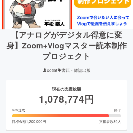
【アナログがデジタル得意に変
身】Zoom+Vlogマスター読本制作
プロジェクト
ootiat
書籍・雑誌出版
現在の支援総額
1,078,774
円
終了
89
%達成
目標金額
1,200,000
円
支援者数
89
人