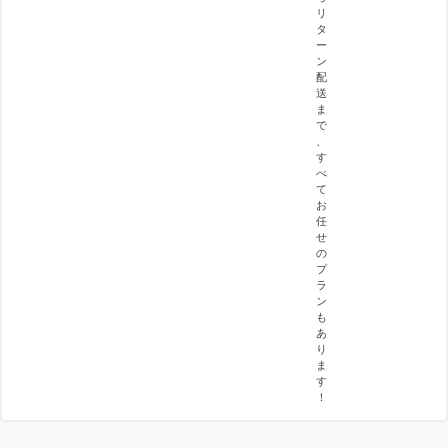
リ
タ
ー
ン
配
送
ま
で
、
す
べ
て
お
任
せ
の
プ
ラ
ン
も
あ
り
ま
す
！