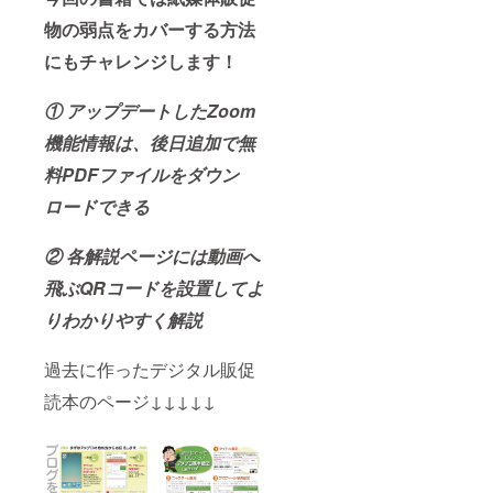
物の弱点をカバーする方法
にもチャレンジします！
① アップデートしたZoom
機能情報は、後日追加で無
料PDFファイルをダウン
ロードできる
② 各解説ページには動画へ
飛ぶQRコードを設置してよ
りわかりやすく解説
過去に作ったデジタル販促
読本のページ↓↓↓↓↓