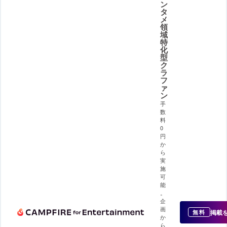
ン
タ
メ
領
域
特
化
型
ク
ラ
フ
ァ
ン
手
数
料
0
円
か
ら
実
施
可
能
。
企
画
掲載
無料
か
ら