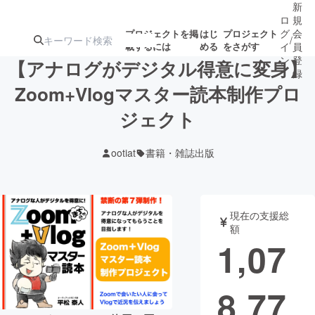
新
ロ
規
グ
会
プロジェクトを掲
はじ
プロジェクト
/
載するには
める
をさがす
イ
員
ン
登
【アナログがデジタル得意に変身】
録
Zoom+Vlogマスター読本制作プロ
ジェクト
人気のプロ
注目のリ
注目の新着プロ
募集終了が近いプ
もうすぐ公開
ジェクト
ターン
ジェクト
ロジェクト
されます
ootiat
書籍・雑誌出版
アート・写真
音楽
現在の支援総
テクノロジー・ガジェット
ゲーム・サ
額
1,07
映像・映画
書籍・雑誌
8,77
ビジネス・起業
チャレンジ