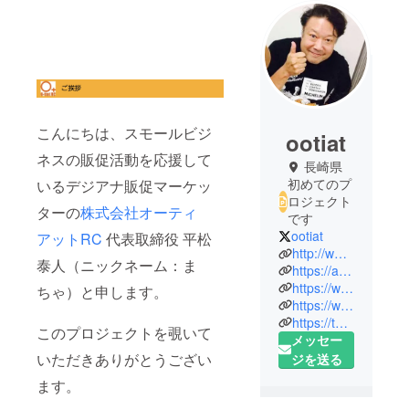
こんにちは、スモールビジ
ootiat
ネスの販促活動を応援して
長崎県
初めてのプ
いるデジアナ販促マーケッ
ロジェクト
ターの
株式会社オーティ
です
ootiat
アットRC
代表取締役 平松
http://www.o-tiat.com/
泰人（ニックネーム：ま
https://ameblo.jp/o-tiat/
https://www.facebook.com/taito.hiramatsu
ちゃ）と申します。
https://www.instagram.com/macha0530/
https://twitter.com/ootiat
このプロジェクトを覗いて
メッセー
いただきありがとうござい
ジを送る
ます。