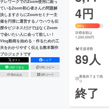
テレワークでのZoom使用に困っ
4
円
ているZoom初心者さんの問題解
まちづくり・地域活性化
決しますさらにZoomセミナー主
催を円滑に運営するノウハウも伝
CAMPFIRE for Social Good
CAMPFIRE Creation
89%
授今ビジネスだけではなくZoom
CAMPFIREふるさと納税
machi-ya
コミュニティ
目標金額は
で会いたい人に会って欲しい！
1,200,000円
Vlog動画を始める・作るための工
夫をわかりやすく伝える教本製作
支援者数
89
人
プロジェクトです
ポスト
シェア
LINEで送る
URLコピー
埋め込み
QRコード
募集終了まで残
り
終了