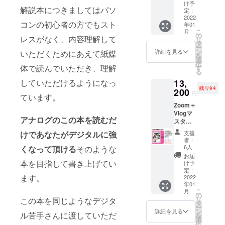
セミ
け予
解説本につきましてはパソ
ナー動
定：
画（45
2022
コンの初心者の方でもスト
年01
分）付
こ
月
き リ
の
レスがなく、内容理解して
リ
ターン
タ
ー
はレ
ン
詳細を見る
いただくためにあえて紙媒
を
ター
選
択
パック
体で読んでいただき、理解
す
る
にて郵
13,
していただけるようになっ
送させ
残り94
て頂き
200
円
ています。
送料370
Zoom＋
円はこ
Vlogマ
ちらで
アナログのこの本を読むだ
スター
負担さ
読本３
せて頂
支援
けであなたがデジタルに強
冊提供
きま
者：
オンラ
す。
6人
くなって頂ける
そのような
インで
Zoom活
お届
のVlog
用基本
本を目指して書き上げてい
け予
動画基
セミ
定：
ます。
本セミ
2022
ナー動
年01
ナー動
画（45
こ
月
画付き
分）は
の
リ
この本を同じようなデジタ
（45
クラウ
タ
ー
分） リ
ドファ
ン
詳細を見る
ル苦手さんに渡していただ
を
ターン
ンディ
選
択