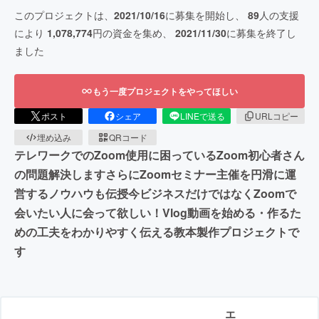
このプロジェクトは、
2021/10/16
に募集を開始し、
89
人の支援
により
1,078,774
円の資金を集め、
2021/11/30
に募集を終了し
ました
もう一度プロジェクトをやってほしい
ポスト
シェア
LINEで送る
URLコピー
埋め込み
QRコード
テレワークでのZoom使用に困っているZoom初心者さん
の問題解決しますさらにZoomセミナー主催を円滑に運
営するノウハウも伝授今ビジネスだけではなくZoomで
会いたい人に会って欲しい！Vlog動画を始める・作るた
めの工夫をわかりやすく伝える教本製作プロジェクトで
す
エ