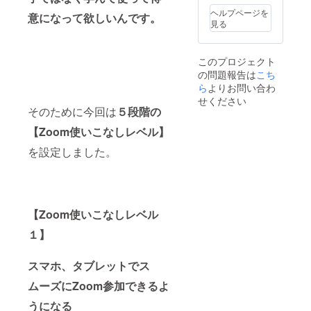
グ終了
る機会
ヘルプページを
意になって欲しいんです。
後に
にご活
見る
メール
用くだ
にて打
さい。
合せお
現地へ
このプロジェクト
願いし
の移動
の問題報告は
こち
ます。
費、宿
注：
泊費こ
ら
よりお問い合わ
ソー
ちらで
せください
シャル
負担さ
そのために今回は
５段階の
ディス
せて頂
タンス
きま
【Zoom使いこなしレベル】
を保て
す。 開
を設定しました。
る会場
催日に
手配は
関して
よろし
はクラ
くお願
ウド
いしま
ファン
す。 ＋
ディン
【Zoom使いこなしレベル
読本シ
グ終了
リーズ
後に
１】
４作
メール
PDF提
にて打
供 ●ミ
合せお
スマホ、タブレットでス
ラクル
願いし
ムーズにZoom参加できるよ
POP読
ます。
本 ●ミ
注：
うになる
ラクル
ソー