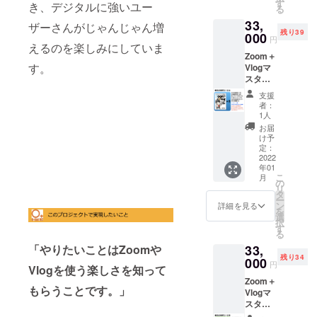
はレ
ング終
す
き、デジタルに強いユー
る
ター
了後
33,
パック
メール
ザーさんがじゃんじゃん増
残り39
にて郵
000
にて
円
送させ
えるのを楽しみにしていま
vimeo
Zoom＋
て頂き
動画リ
す。
Vlogマ
送料370
ンクを
スター
円はこ
お知ら
読本5冊
ちらで
せしま
支援
提供 オ
負担さ
すので
者：
ンライ
せて頂
自由に
1人
ンでの
きま
閲覧し
お届
Zoom活
す。
てくだ
け予
用基本
Vlog動
定：
さい。
セミ
2022
画基本
年01
ナー
セミ
こ
月
（90
ナー動
の
リ
分）付
画（45
タ
ー
き リ
分）は
ン
詳細を見る
を
ターン
クラウ
選
択
はレ
ドファ
す
る
ター
ンディ
33,
「やりたいことはZoomや
パック
ング終
残り34
にて郵
000
了後
円
Vlogを使う楽しさを知って
送させ
メール
Zoom＋
て頂き
にて
もらうことです。」
Vlogマ
送料370
vimeo
スター
円はこ
動画 リ
読本5冊
ちらで