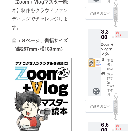
【Zoom＋Vlogマスター読
こ
月
ンディ
の
リ
ング終
タ
本】
制作をクラウドファン
ー
了後
ン
詳細を見る
を
メール
選
ディングでチャレンジしま
択
にて
す
る
PDF
す。
3,3
ファイ
残り
ルを お
00
247
円
全５８ページ、書籍サイズ
送りし
Zoom＋
ますの
（縦257mm×横183mm）
Vlogマ
で自由
スター
に活用
読本１
してく
支援
冊提供
ださ
者：
リター
い。
53人
ンはレ
お届
ター
け予
パック
定：
にて郵
2022
年01
送させ
こ
月
て頂き
の
リ
送料370
タ
ー
円はこ
ン
詳細を見る
を
ちらで
選
択
負担さ
す
る
せて頂
6,6
きます
残り
00
191
円