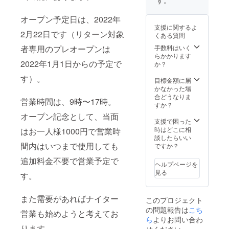
マンガ
冊子
オープン予定日は、2022年
（過去
支援に関するよ
に自主
2月22日です（リターン対象
くある質問
制作漫
画誌展
手数料はいく
者専用のプレオープンは
示即売
らかかります
会「コ
2022年1月1日からの予定で
か？
ミティ
す）。
ア」で
目標金額に届
販売し
かなかった場
たもの
合どうなりま
営業時間は、9時〜17時。
です。
すか？
自費出
オープン記念として、当面
版のも
支援で困った
のとな
時はどこに相
はお一人様1000円で営業時
りま
談したらいい
す）
間内はいつまで使用しても
ですか？
追加料金不要で営業予定で
ヘルプページを
見る
す。
また需要があればナイター
このプロジェクト
の問題報告は
こち
営業も始めようと考えてお
ら
よりお問い合わ
ります。
せください