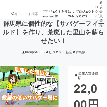
新
ロ
規
グ
会
プロジェクトを掲
はじ
プロジェクト
/
載するには
める
をさがす
イ
員
ン
登
群馬県に個性的な【サバゲーフィー
録
ルド】を作り、荒廃した里山を蘇ら
せたい！
人気のプロ
注目のリ
注目の新着プロ
募集終了が近いプ
もうすぐ公開
ジェクト
ターン
ジェクト
ロジェクト
されます
harappa0307
ビジネス・起業
群馬県
アート・写真
音楽
現在の支援総
テクノロジー・ガジェット
ゲーム・サ
額
22,0
映像・映画
書籍・雑誌
00
円
ビジネス・起業
チャレンジ