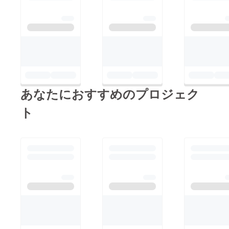
を設置できない可能性
が高まってまいりまし
た。・仮設トイレ・手
洗い場・東屋・広い駐
車スペースなど、当初
設置予定だったもの
が、完全な形でご用意
あなたにおすすめのプロジェク
できない状態で、サバ
ゲキャンプ場のプレ
ト
オープンを迎えてしま
うと思われます。クラ
ウドファンディングの
募集期間中に限りまし
ては、CAMPFIRE社様
側にてご支援のキャン
セル処理を行うことが
可能であり、支援金の
返金もスムーズに行わ