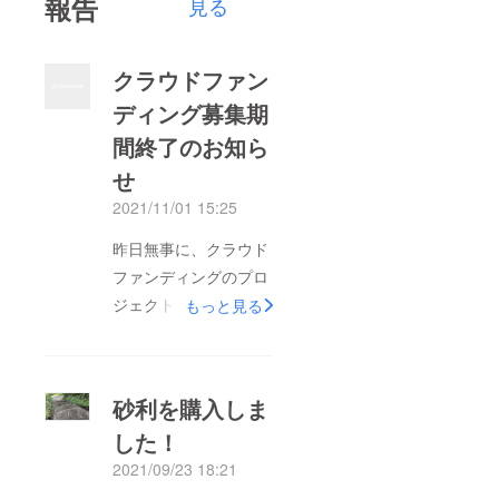
報告
見る
クラウドファン
ディング募集期
間終了のお知ら
せ
2021/11/01 15:25
昨日無事に、クラウド
ファンディングのプロ
ジェクトの募集期間が
もっと見る
終了となりました。ご
支援者の皆様、またお
気に入り登録していた
砂利を購入しま
だいた皆様、どうもあ
した！
りがとうございまし
2021/09/23 18:21
た。ご支援者の皆様に