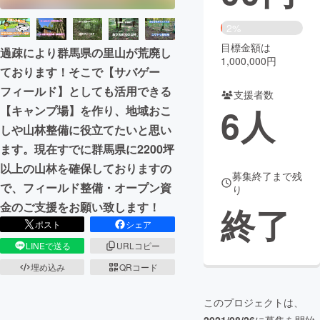
まちづくり・地域活性化
2%
目標金額は
過疎により群馬県の里山が荒廃し
1,000,000円
ております！そこで【サバゲー
CAMPFIRE for Social Good
CAMPFIRE Creation
フィールド】としても活用できる
CAMPFIREふるさと納税
machi-ya
コミュニティ
支援者数
6
人
【キャンプ場】を作り、地域おこ
しや山林整備に役立てたいと思い
ます。現在すでに群馬県に2200坪
以上の山林を確保しておりますの
募集終了まで残
で、フィールド整備・オープン資
り
金のご支援をお願い致します！
終了
ポスト
シェア
LINEで送る
URLコピー
埋め込み
QRコード
このプロジェクトは、