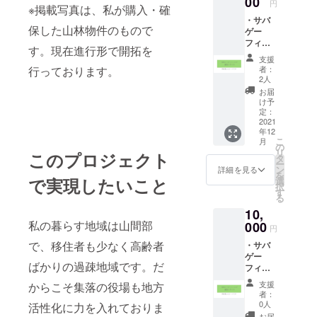
00
円
※掲載写真は、私が購入・確
フィー
・サバ
ルド予
保した山林物件のもので
ゲー
約受付
フィー
開始と
す。現在進行形で開拓を
ルドの
なりま
支援
利用権
す。 ・
者：
行っております。
（割引
お礼の
2人
チケッ
メッ
お届
ト6000
セージ
け予
円分）
メール
定：
期限は3
2021
・お礼
年12
年間
の手紙
こ
月
（2025
・オリ
の
リ
このプロジェクト
年1月1
ジナル
タ
ー
日ま
の創作
ン
詳細を見る
を
で）で
マンガ
で実現したいこと
選
択
す。
冊子
す
る
2022年
（過去
10,
1月1日
に自主
より
私の暮らす地域は山間部
000
制作漫
円
フィー
画誌展
で、移住者も少なく高齢者
・サバ
ルド予
示即売
ゲー
約受付
会「コ
ばかりの過疎地域です。だ
フィー
開始と
ミティ
ルドの
なりま
ア」で
支援
からこそ集落の役場も地方
利用権
す。 ・
販売し
者：
（割引
お礼の
たもの
0人
活性化に力を入れておりま
チケッ
メッ
です。
お届