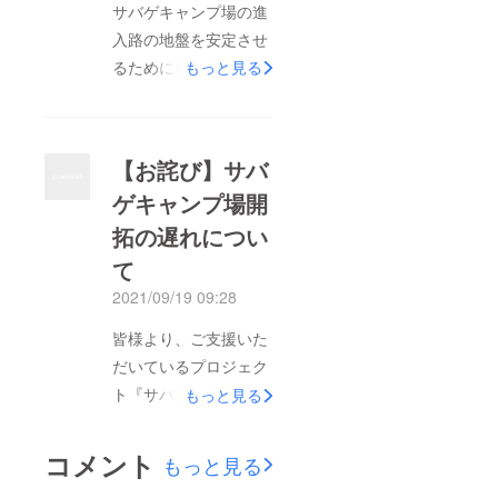
つきましては、また改
サバゲキャンプ場の進
めてご連絡させていた
入路の地盤を安定させ
だきます。それまでし
るために、砂利を購入
もっと見る
ばらくお待ちくださ
しました。2ｔトラッ
い。今後ともよろしく
ク一杯分です。進入路
お願いいたします。
は写真よりも傾斜して
【お詫び】サバ
いるので、3回に分け
ゲキャンプ場開
てダンプで落としてい
拓の遅れについ
ました。この砂利を
レーキやスコップを
て
使って均しました。今
2021/09/19 09:28
後、雨が降ったり、マ
皆様より、ご支援いた
イカーで踏むことに
だいているプロジェク
よって、自然と押し固
ト『サバゲキャンプ
もっと見る
められ、さらに地盤が
場』の開拓が遅れてお
安定すると思います。
りますことを心より深
コメント
もっと見る
くお詫び申し上げま