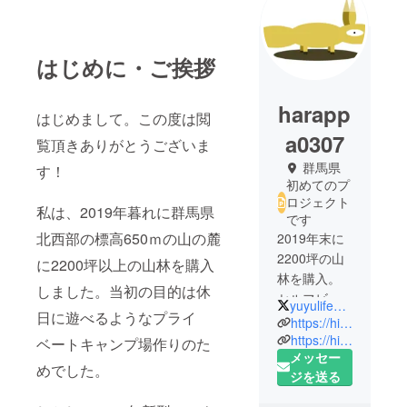
はじめに・ご挨拶
harapp
はじめまして。この度は閲
a0307
覧頂きありがとうございま
群馬県
す！
初めてのプ
ロジェクト
私は、2019年暮れに群馬県
です
北西部の標高650ｍの山の麓
2019年末に
2200坪の山
に2200坪以上の山林を購入
林を購入。
しました。当初の目的は休
セルフビル
yuyulife_house
日に遊べるようなプライ
ドした山小
https://hitotoma.com/
屋で生活し
https://hitomano.com/
ベートキャンプ場作りのた
メッセー
ています。
めでした。
ジを送る
田舎暮らし
や山暮ら