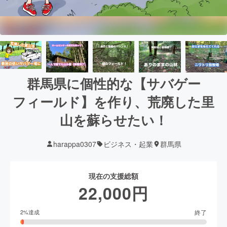
群馬県に個性的な【サバゲー
フィールド】を作り、荒廃した里
山を蘇らせたい！
harappa0307
ビジネス・起業
群馬県
現在の支援総額
22,000
円
終了
2
%達成