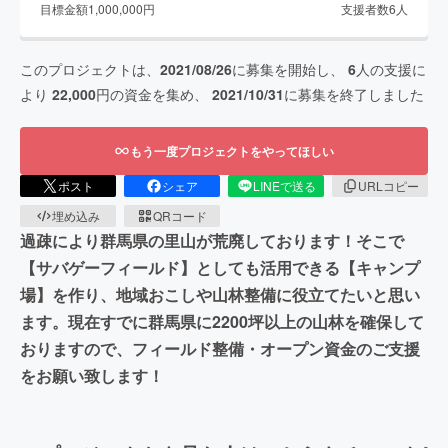
目標金額
1,000,000
円
支援者数
6
人
このプロジェクトは、
2021/08/26
に募集を開始し、
6
人の支援に
より
22,000
円の資金を集め、
2021/10/31
に募集を終了しました
もう一度プロジェクトをやってほしい
ポスト
シェア
LINEで送る
URLコピー
埋め込み
QRコード
過疎により群馬県の里山が荒廃しております！そこで
【サバゲーフィールド】としても活用できる【キャンプ
場】を作り、地域おこしや山林整備に役立てたいと思い
ます。現在すでに群馬県に2200坪以上の山林を確保して
おりますので、フィールド整備・オープン資金のご支援
をお願い致します！