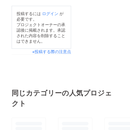
す。今年春頃からの
ウッドショックによる
投稿するには
ログイン
が
木材の高騰も、秋にな
必要です。
れば落ち着くと考えて
プロジェクトオーナーの承
認後に掲載されます。承認
いたのですが、先月か
された内容を削除すること
らさらに県内の木材の
はできません。
値段が急騰してしまい
※投稿する際の注意点
ました…。さらには標
高の高い山間部という
こともあり、今後は降
雪や地面の凍結で思う
ように開拓が進まない
日が増えると考えられ
同じカテゴリーの人気プロジェ
ます。支援者の皆様を
クト
対象にしたプレオープ
ンは2022年1月1日よ
り開始予定ですが、そ
の時までに十分な設備