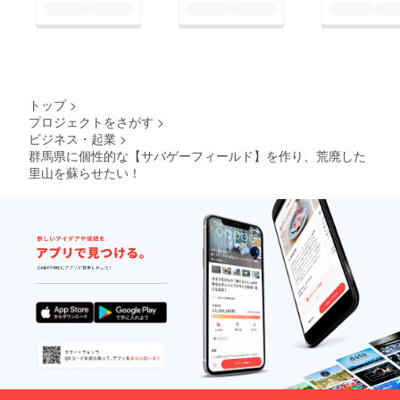
れると思われます。快
適なサバゲキャンプ場
空間をお求めの場合
は、支援のキャンセル
を行うことをお薦めい
トップ
>
たします。初心者が試
プロジェクトをさがす
>
ビジネス・起業
>
行錯誤し、ひょっとし
群馬県に個性的な【サバゲーフィールド】を作り、荒廃した
たら満足度の低いサバ
里山を蘇らせたい！
ゲキャンプ場オープン
になってしまう可能性
もありますが、そのリ
スクを受け入れられる
方のみ、このままご支
援頂きたいと思いま
す。中途半端な状態で
のプレオープンによ
り、信頼を損ねてしま
うよりも、早い段階で