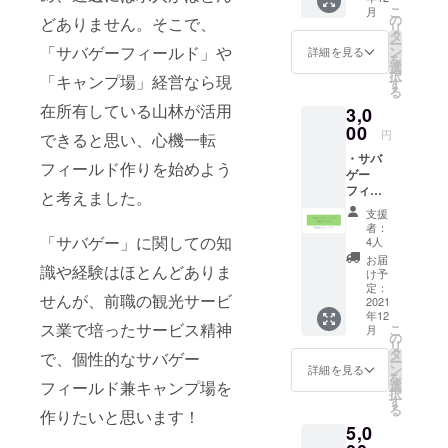
こ
月
（過去
の
どありません。そこで、
リ
に自主
タ
ー
制作漫
「サバゲーフィールド」や
ン
詳細を見る
を
画誌展
選
択
「キャンプ場」経営なら現
示即売
す
る
会「コ
在所有している山林が活用
3,0
ミティ
ア」で
00
円
できると思い、心機一転
販売し
・サバ
たもの
フィールド作りを始めよう
ゲー
です。
フィー
自費出
と考えました。
ルドの
版のも
支援
利用権
のとな
者：
（割引
りま
「サバゲー」に関しての知
4人
チケッ
す）
お届
識や経験はほとんどありま
ト4000
け予
円分）
定：
せんが、前職の観光サービ
期限は3
2021
年12
年間
ス業で培ったサービス精神
こ
月
（2025
の
リ
年1月1
タ
で、個性的なサバゲー
ー
日ま
ン
詳細を見る
を
で）で
選
フィールド兼キャンプ場を
択
す。
す
る
2022年
作りたいと思います！
5,0
1月1日
より