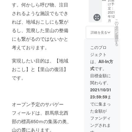
ト
セージ
す。何かしら呼び物、注目
自費出
け予
12000
メール
定：
版のも
円分）
2021
されるような施設でもでき
・お礼
のとな
年12
期限は3
の手紙
りま
こ
月
れば、地域おこしにも繋が
年間
・オリ
の
す）
リ
（2025
ジナル
タ
るし、荒廃した里山の整備
ー
年1月1
の創作
ン
詳細を見る
を
日ま
マンガ
選
にも繋がるのではないかと
択
で）で
冊子
す
る
す。
（過去
考えております。
このプロ
2022年
に自主
ジェクト
1月1日
制作漫
より
実現したい目的は、【地域
画誌展
は、
All-In方
フィー
示即売
式
です。
おこし】と【里山の復活】
ルド予
会「コ
約受付
ミティ
目標金額に
です。
開始と
ア」で
関わらず、
なりま
販売し
す。 ・
たもの
2021/10/31
お礼の
です。
23:59:59
ま
メッ
自費出
セージ
版のも
でに集まっ
オープン予定のサバゲー
メール
のとな
た金額が
・お礼
りま
フィールドは、群馬県北西
の手紙
す）
ファンディ
部の標高650ｍの集落の奥、
・オリ
ングされま
ジナル
山の麓にあります。
の創作
す。