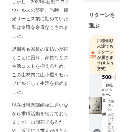
しかし、2020年新型コロナ
し、地方移
ウイルスの蔓延。当時、観
住について
リターンを
発信してゆ
光サービス業に勤めていた
きたいと思
選ぶ
私は退職を余儀なくされま
います。
した。
目標金額
山小屋ラジ
未達でも
退職後も家賃の支払いが続
オ→
リターン
https://ancho
くことに困り、家賃などの
が届きま
r.fm/om5i747
す
(All-in
生活コストを抑えるため、
方式)
この山林内に山小屋をセル
500
円
フビルドして生活を始めま
・お礼
のメッ
した。
セージ
メール
支援
・お礼
現在は職業訓練校に通いな
者：
の手紙
0人
がら求職活動を続けており
・オリ
お届
ジナル
け予
ますが、山間部であるた
の創作
定：
マンガ
2021
め、近辺には求人がほとん
年12
冊子