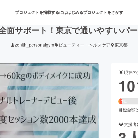
プロジェクトを掲載するには
はじめる
プロジェクトをさがす
全面サポート！東京で通いやすいパ
zenith_personalgym
ビューティー・ヘルスケア
東京都
注目のリターン
注目の新着プロジェクト
募集終了が近いプロジェクト
も
現在の
音楽
舞台・パフォーマンス
10
ゲーム・サービス開発
フード・飲食店
3%
書籍・雑誌出版
アニメ・漫画
目標金額は3
支援者
チャレンジ
ビューティー・ヘルスケ
3