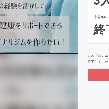
募集終
CAMPFIRE for Social Good
CAMPFIRE Creation
終
CAMPFIREふるさと納税
machi-ya
コミュニティ
このプロジェ
終了しました