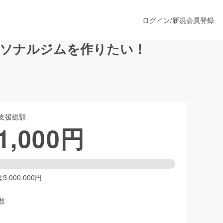
ログイン
/
新規会員登録
ーソナルジムを作りたい！
うすぐ公開されます
支援総額
プロダクト
1,000
円
ファッション
スポーツ
,000,000円
数
ア
ソーシャルグッド
人