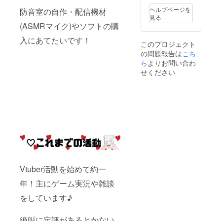
ストに関して公
序良俗に反する
ヘルプページを
防音室の自作・配信機材
内容、法令に違
見る
反する内容など
(ASMRマイク)やソフトの購
はお受けできま
入にあてたいです！
せん
このプロジェクト
の問題報告は
こち
ら
よりお問い合わ
せください
Vtuber活動を始めて約一
年！主にゲーム実況や雑談
をしています♪
絶叫に定評があるとかない