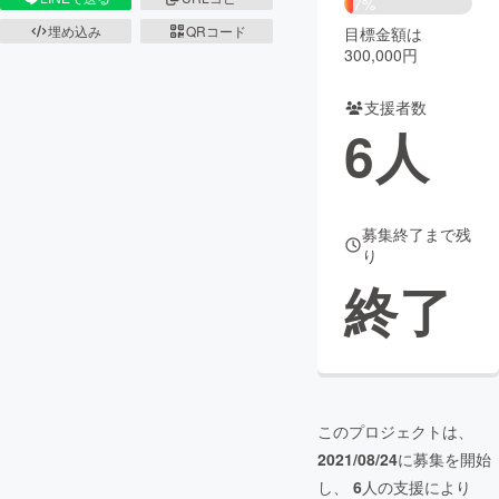
7%
埋め込み
QRコード
目標金額は
まちづくり・地域活性化
300,000円
支援者数
CAMPFIRE for Social Good
CAMPFIRE Creation
6
人
CAMPFIREふるさと納税
machi-ya
コミュニティ
募集終了まで残
り
終了
このプロジェクトは、
2021/08/24
に募集を開始
し、
6
人の支援により