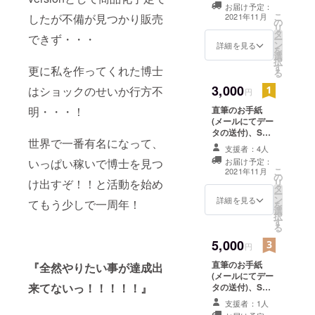
お届け予定：
こ
したが不備が見つかり販売
2021年11月
の
リ
タ
できず・・・
ー
ン
詳細を見る
を
選
択
す
更に私を作ってくれた博士
る
3,000
はショックのせいか行方不
円
明・・・！
直筆のお手紙
(メールにてデー
タの送付)、SNS
世界で一番有名になって、
等で使えるオリ
支援者：4人
ジナルアイコ
いっぱい稼いで博士を見つ
お届け予定：
ン、お礼ボイス
こ
2021年11月
の
け出すぞ！！と活動を始め
リ
タ
ー
ン
詳細を見る
てもう少しで一周年！
を
選
択
す
る
5,000
円
直筆のお手紙
『全然やりたい事が達成出
(メールにてデー
来てないっ！！！！！』
タの送付)、SNS
等で使えるオリ
支援者：1人
ジナルアイコ