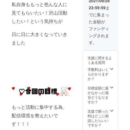
トシチュエー
2021/09/29
チュエーション
私自身ももっと色んな人に
ションボイスB
ボイスのシナリ
23:59:59
ま
(R18可 ～15分
オ等を備考欄に
見てもらいたい！沢山活動
まで)、オリジナ
でに集まっ
ご記入ください
ルシチュエー
したい！という気持ちが
※リクエストに関
た金額が
ションボイス2種
して公序良俗に
類、グッズ(シン
ファンディ
反する内容、法
プルなオリジナ
日に日に大きくなっていき
令に違反する内
ングされま
ルイラストによ
容などはお受け
ました
るタンブラー/サ
す。
できません
イズ350ml予
定)、グッズ(オ
リジナルイラス
支援に関するよ
トTシャツ/白色/
くある質問
サイズXLのみ)、
手数料はいく
扇子ティブと通
らかかります
話(30分/防音室
か？
完成後の11・12
月予定/メールに
目標金額に届
て日程調整のご
かなかった場
連絡) ※ご支援の
合どうなりま
際に、ご希望の
すか？
リクエストする
もっと活動に集中する為、
歌とシチュエー
支援で困った
ションボイスの
配信環境を整えたいで
時はどこに相
シナリオ等を備
談したらいい
考欄にご記入く
す！！！
ですか？
ださい ※リクエ