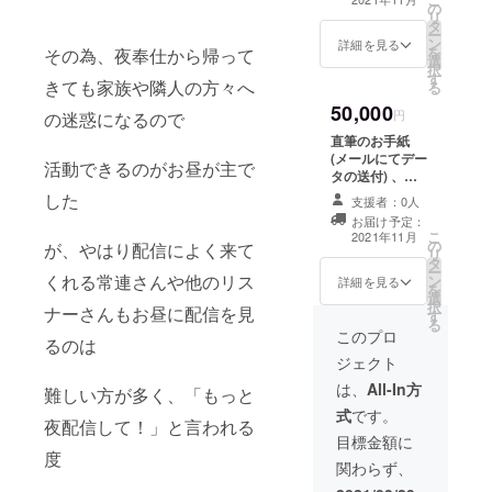
予定) ※ご支援の
の
ス、 壁紙等に使
リ
際に、ご希望の
タ
えるイラスト、
ー
リクエストする
ン
おはよう・おや
詳細を見る
を
その為、夜奉仕から帰って
歌とシチュエー
選
すみボイス、
択
ションボイスの
す
歌ってみたのリ
きても家族や隣人の方々へ
る
シナリオ等を備
クエスト権、リ
考欄にご記入く
50,000
クエストシチュ
円
の迷惑になるので
ださい ※リクエ
エーションボイ
ストに関して公
直筆のお手紙
スA (R18可 ～5
序良俗に反する
(メールにてデー
活動できるのがお昼が主で
分程度まで)、
内容、法令に違
タの送付) 、
グッズ(50mm丸
反する内容など
SNS等で使える
した
型/オリジナルイ
支援者：0人
はお受けできま
オリジナルアイ
ラスト缶バッチ
お届け予定：
せん
コン、お礼ボイ
こ
予定)、リクエス
2021年11月
の
ス、 壁紙等に使
が、やはり配信によく来て
リ
トシチュエー
タ
えるイラスト、
ー
ションボイスB
くれる常連さんや他のリス
ン
おはよう・おや
詳細を見る
を
(R18可 ～15分
選
すみボイス、
択
まで)、オリジナ
ナーさんもお昼に配信を見
す
歌ってみたのリ
る
ルシチュエー
クエスト権、リ
このプロ
るのは
ションボイス2種
クエストシチュ
類、グッズ(シン
ジェクト
エーションボイ
プルなオリジナ
スA (R18可 ～5
は、
All-In方
難しい方が多く、「もっと
ルイラストによ
分程度まで)、
るタンブラー/サ
式
です。
グッズ(50mm丸
夜配信して！」と言われる
イズ350ml予定)
型/オリジナルイ
目標金額に
※ご支援の際に、
度
ラスト缶バッチ
ご希望のリクエ
関わらず、
予定)、リクエス
ストする歌とシ