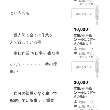
お届け予定：
ン、お礼ボイ
こ
2021年11月
の
ス、 壁紙等に使
リ
タ
えるイラスト、
ー
というのも
ン
おはよう・おや
詳細を見る
を
選
すみボイス
択
す
る
10,000
円
・個人勢で全ての作業を一
直筆のお手紙
(メールにてデー
人で行っている事
タの送付)、SNS
等で使えるオリ
支援者：0人
ジナルアイコ
・奉仕作業(お仕事)が夜な事
お届け予定：
ン、お礼ボイ
こ
2021年11月
の
ス、 壁紙等に使
リ
タ
えるイラスト、
そして・・・・・一番の理
ー
ン
おはよう・おや
詳細を見る
を
由が
選
すみボイス、
択
す
歌ってみたのリ
る
クエスト権、リ
30,000
クエストシチュ
円
エーションボイ
直筆のお手紙
スA (R18可 ～5
(メールにてデー
・自分の部屋がなく廊下で
分程度まで)、
タの送付) 、
グッズ(50mm丸
配信している事 ←←重要
SNS等で使える
型/オリジナルイ
支援者：0人
オリジナルアイ
ラスト缶バッチ
お届け予定：
コン、お礼ボイ
こ
2021年11月