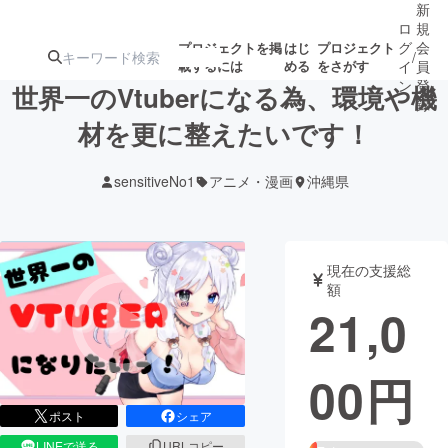
新
ロ
規
グ
会
プロジェクトを掲
はじ
プロジェクト
/
載するには
める
をさがす
イ
員
ン
登
世界一のVtuberになる為、環境や機
録
材を更に整えたいです！
人気のプロ
注目のリ
注目の新着プロ
募集終了が近いプ
もうすぐ公開
sensitiveNo1
アニメ・漫画
沖縄県
ジェクト
ターン
ジェクト
ロジェクト
されます
アート・写真
音楽
現在の支援総
額
21,0
テクノロジー・ガジェット
ゲーム・サ
00
円
映像・映画
書籍・雑誌
ポスト
シェア
ビジネス・起業
チャレンジ
LINEで送る
URLコピー