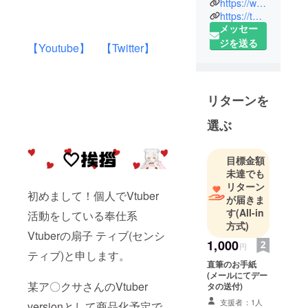
https://www.youtube.com/channel/UCZbQY-d0OUDlRwaMw5K-Pjg
https://twitter.com/sensitiveNo1
メッセー
ジを送る
【Youtube】
【Twitter】
リターンを
選ぶ
目標金額
未達でも
リターン
初めまして！個人でVtuber
が届きま
す
(All-in
活動をしている奉仕系
方式)
Vtuberの扇子 ティブ(センシ
1,000
円
ティブ)と申します。
直筆のお手紙
(メールにてデー
某ア〇クサさんのVtuber
タの送付)
支援者：1人
versionとして商品化予定で