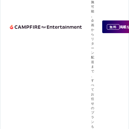
施
可
能
。
企
画
掲載
無料
か
ら
リ
タ
ー
ン
配
送
ま
で
、
す
べ
て
お
任
せ
の
プ
ラ
ン
も