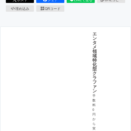
埋め込み
QRコード
エ
ン
タ
メ
領
域
特
化
型
ク
ラ
フ
ァ
ン
手
数
料
0
円
か
ら
実