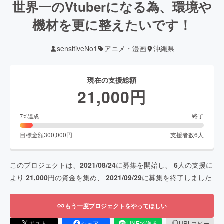
世界一のVtuberになる為、環境や
機材を更に整えたいです！
sensitiveNo1
アニメ・漫画
沖縄県
現在の支援総額
21,000
円
終了
7
%達成
目標金額
300,000
円
支援者数
6
人
このプロジェクトは、
2021/08/24
に募集を開始し、
6
人の支援に
より
21,000
円の資金を集め、
2021/09/29
に募集を終了しました
もう一度プロジェクトをやってほしい
ポスト
シェア
LINEで送る
URLコピー