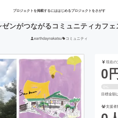
プロジェクトを掲載するには
はじめる
プロジェクトをさがす
シゼンがつながるコミュニティカフェ
earthdaynakatsu
コミュニティ
注目のリターン
注目の新着プロジェクト
募集終了が近いプロジェクト
も
現在の
音楽
舞台・パフォーマンス
0
ゲーム・サービス開発
フード・飲食店
0%
書籍・雑誌出版
アニメ・漫画
目標金額は4
支援者
チャレンジ
ビューティー・ヘルスケ
0