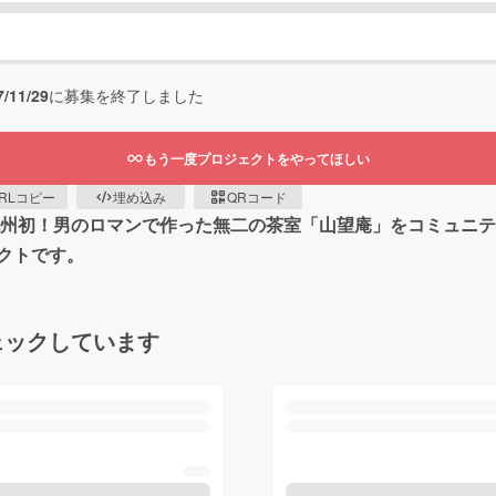
7/11/29
に募集を終了しました
もう一度プロジェクトをやってほしい
RLコピー
埋め込み
QRコード
九州初！男のロマンで作った無二の茶室「山望庵」をコミュニテ
クトです。
ェックしています