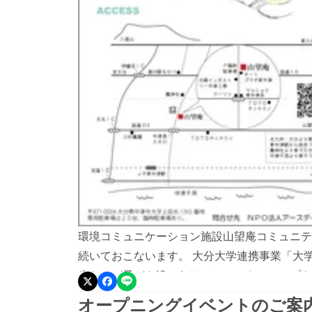
環境コミュニケーション施設山望庵コミュニテ
続いておこないます。 大分大学連携事業「大学
生たちが子ども達にむけてのワークショップを
たちが講座を行います。 皆様どうぞ、遊びに
オープニングイベントのご案