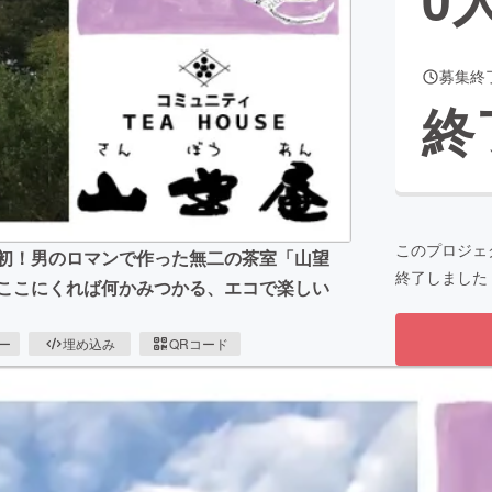
募集終
CAMPFIRE for Social Good
CAMPFIRE Creation
終
CAMPFIREふるさと納税
machi-ya
コミュニティ
このプロジェ
州初！男のロマンで作った無二の茶室「山望
終了しました
 ここにくれば何かみつかる、エコで楽しい
ピー
埋め込み
QRコード