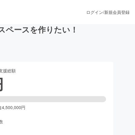
ログイン
/
新規会員登録
スペースを作りたい！
うすぐ公開されます
支援総額
プロダクト
円
ファッション
スポーツ
,500,000円
数
ア
ソーシャルグッド
人