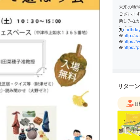
未来の地
ございま
楽しみな
います。
earthda
｢みんな集
http://e
https:/
https:/
リターン
目