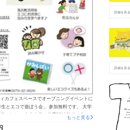
詳細を見
詳細を見
ィカフェスペースでオープニングイベントに
生とエコで遊ぼう会」 参加無料です。 大学
行ったり。 大分大学の教育福祉学科の先生
もっと見る
お越しください！！ お待ちしております！！
内