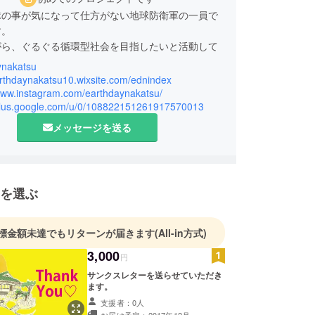
球の事が気になって仕方がない地球防衛軍の一員で
す。
がら、ぐるぐる循環型社会を目指したいと活動して
ynakatsu
まれエーコとしよう♪」
arthdaynakatsu10.wixsite.com/ednindex
/www.instagram.com/earthdaynakatsu/
/plus.google.com/u/0/108822151261917570013
メッセージを送る
を選ぶ
標金額未達でもリターンが届きます
(All-in方式)
3,000
円
サンクスレターを送らせていただき
ます。
支援者：0人