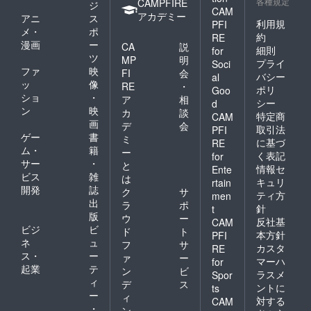
各種規定
CAMPFIRE
ジ
CAM
アカデミー
アニ
ス
利用規
PFI
メ・
ポ
約
RE
漫画
ー
CA
説
細則
for
ツ
MP
明
プライ
Soci
ファ
映
FI
会
バシー
al
ッ
像
RE
・
ポリ
Goo
ショ
・
ア
相
シー
d
ン
映
カ
談
特定商
CAM
画
デ
会
取引法
PFI
ゲー
書
ミ
に基づ
RE
ム・
籍
ー
く表記
for
サー
・
と
情報セ
Ente
ビス
雑
は
キュリ
rtain
開発
誌
ク
サ
ティ方
men
出
ラ
ポ
針
t
版
ウ
ー
反社基
CAM
ビジ
ビ
ド
ト
本方針
PFI
ネ
ュ
フ
サ
カスタ
RE
ス・
ー
ァ
ー
マーハ
for
起業
テ
ン
ビ
ラスメ
Spor
ィ
デ
ス
ントに
ts
ー
ィ
対する
CAM
・
ン