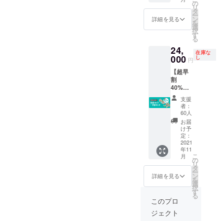
￥13,00
の
リ
0→￥10
タ
ー
,500 発
ン
詳細を見る
を
送は11
選
択
月上旬
す
る
に予定
24,
してい
在庫な
ます。
000
し
円
【超早
割
40%OF
F】先着
支援
60セッ
者：
ト限定
60人
・送
お届
料・税
け予
込の価
定：
格とな
2021
年11
りま
こ
月
す。 一
の
リ
般販売
タ
ー
予定価
ン
詳細を見る
を
格
選
択
￥40,00
す
る
0→￥24
このプロ
,000 発
ジェクト
送は11