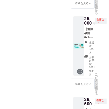
ー
￥13,00
ン
詳細を見る
まで今しばらくお待ちいた
を
0→￥10
選
択
,850 発
だけますよう心よりお願い
す
る
送は12
申し上げます。
25,
月上旬
在庫な
に予定
000
し
円
してい
【追加
ます。
早割
37%OF
F】先着
支援
100セッ
者：
ト限定
100
・送
人
料・税
お届
込の価
け予
格とな
定：
2021
りま
年11
す。 一
こ
月
般販売
の
リ
予定価
タ
ー
格
ン
詳細を見る
を
￥40,00
選
択
0→￥25
す
る
,000 発
26,
送は11
在庫な
500
月上旬
し
円
に予定