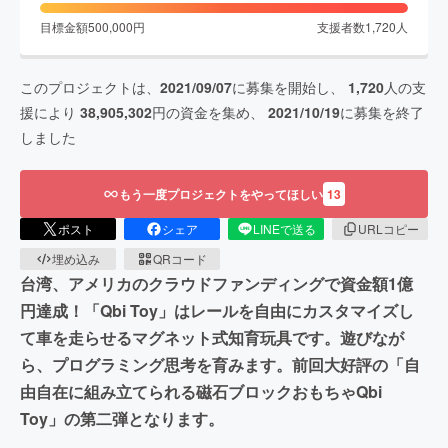
目標金額
500,000
円
支援者数
1,720
人
このプロジェクトは、
2021/09/07
に募集を開始し、
1,720
人の支
援により
38,905,302
円の資金を集め、
2021/10/19
に募集を終了
しました
もう一度プロジェクトをやってほしい
13
ポスト
シェア
LINEで送る
URLコピー
埋め込み
QRコード
台湾、アメリカのクラウドファンディングで資金額1億
円達成！「Qbi Toy」はレールを自由にカスタマイズし
て車を走らせるマグネット式知育玩具です。遊びなが
ら、プログラミング思考を育みます。前回大好評の「自
由自在に組み立てられる磁石ブロックおもちゃQbi
Toy」の第二弾となります。