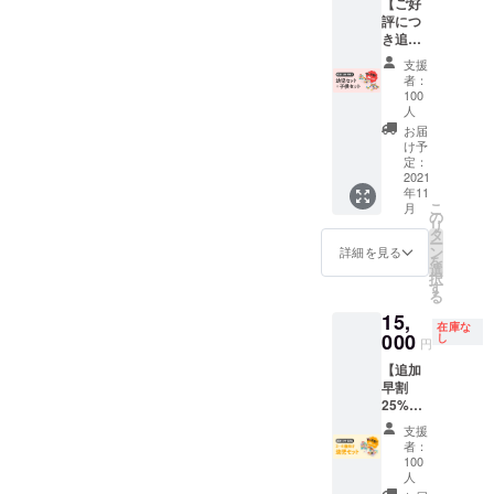
【ご好
してい
評につ
ます。
き追加
早割
支援
33%OF
者：
F】 ・
100
送料・
人
税込の
お届
価格と
け予
なりま
定：
2021
す。 一
年11
般販売
こ
月
予定価
の
リ
格
タ
ー
￥40,00
ン
詳細を見る
を
0→￥26
選
択
,500 発
す
る
送は11
15,
月上旬
在庫な
000
に予定
し
円
してい
【追加
ます。
早割
25%OF
F】先着
支援
100セッ
者：
ト限定
100
・送
人
料・税