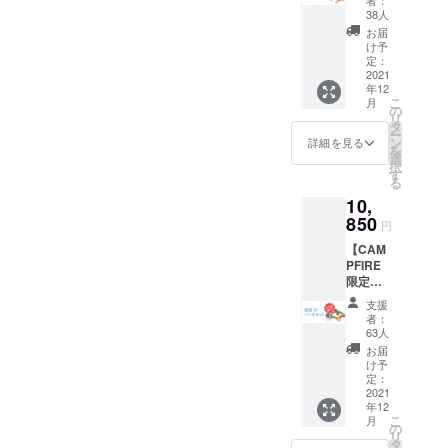
ら6月6日まで「B8ta 越谷
送料・
10月9日（土）以降本キャン
38人
る」、 もしくはQbi Toyの公
税込の
LAKETOWN」と「B8ta 渋
お届
ペーンをご支援いただく場
価格と
け予
式LINEよりご連絡いただけ
なりま
谷」にて展示中なので、実
定：
合には、配送の日程を2022
す。 一
2021
ると幸いです。通常、お問
際に手で触れ、Qbiの魅力を
年12
般販売
年2月中旬～2月下旬に再度
こ
月
い合わせのご返信は3営業日
予定価
の
体験したい方はぜひお越し
リ
格
延期することといたしまし
タ
ー
以内を心がけております。
￥20,00
ン
詳細を見る
ください
を
た。活動報告は下記のURL
0→￥16
選
このたびは商品到着をお待
択
,500 発
す
よりご覧いただけます。
る
送は12
たせしてしまい多大な迷惑
10,
月上旬
https://camp-
をおかけしましたことを心
に予定
850
円
してい
fire.jp/projects/479261/activit
からお詫び申し上げます。
【CAM
ます。
PFIRE
ies/307657#mainこの度は発
最後まで責任をもってお届
限定
送日程の変更により、支援
16%OF
けいたしますので、引き続
支援
F】 ・
者：
者の皆さまには大変ご迷惑
送料・
きよろしくお願いいたしま
63人
税込の
をお掛けしますこと、誠に
お届
す。
価格と
け予
なりま
申し訳ございません。何卒
定：
す。 一
2021
ご理解ご協力を頂きますと
年12
般販売
こ
月
予定価
の
共に、お手元にお届けする
リ
格
タ