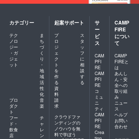
カテゴリー
起案サポート
サ
CAMP
ー
FIRE
テク
ま
プ
ス
ビ
につい
ノロ
ち
ロ
タ
ス
て
ジー
づ
ジ
ッ
・ガ
く
ェ
フ
CAM
CAMP
ジェ
り
ク
に
PFI
FIREと
ット
・
ト
相
RE
は
地
を
談
CAM
あんし
域
作
す
PFI
ん・安
活
る
る
RE
全への
性
資
コ
取り組
化
料
ミュ
み
プロ
音
請
ニ
ニュー
ダク
楽
求
ティ
ス
ト
CAM
ヘルプ
クラウドファ
フー
チ
PFI
お問い
ンディングの
ド・
ャ
RE
合わせ
ノウハウを無
飲食
レ
Crea
料で学ぼう
店
ン
tion