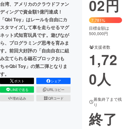
02
円
台湾、アメリカのクラウドファン
まちづくり・地域活性化
ディングで資金額1億円達成！
「Qbi Toy」はレールを自由にカ
7,781%
スタマイズして車を走らせるマグ
目標金額は
CAMPFIRE for Social Good
CAMPFIRE Creation
500,000円
ネット式知育玩具です。遊びなが
CAMPFIREふるさと納税
machi-ya
コミュニティ
ら、プログラミング思考を育みま
支援者数
す。前回大好評の「自由自在に組
1,72
み立てられる磁石ブロックおも
ちゃQbi Toy」の第二弾となりま
0
人
す。
ポスト
シェア
LINEで送る
URLコピー
埋め込み
QRコード
募集終了まで残
り
終了