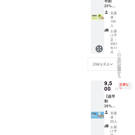
早割
ます。
25%OF
F】先着
支援
100セッ
者：
ト限定
100
・送
人
料・税
お届
込の価
け予
格とな
定：
2021
りま
年11
す。 一
こ
月
般販売
の
リ
予定価
タ
ー
格
ン
詳細を見る
を
￥20,00
選
択
0→￥15
す
る
,000 発
9,5
送は11
在庫な
00
月上旬
し
円
に予定
【超早
してい
割
ます。
26%OF
F】先着
支援
20セッ
者：
ト限定
20人
・送
お届
料・税
け予
込の価
定：