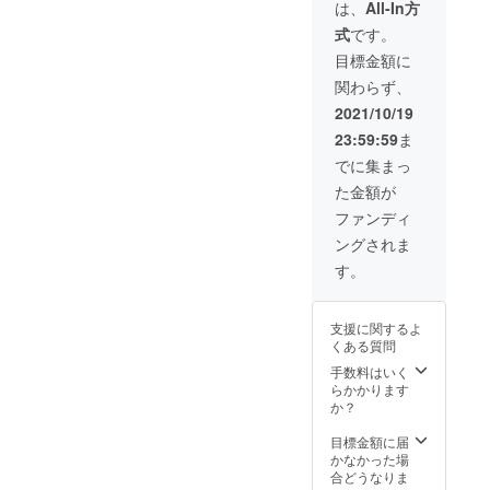
月上旬
は、
All-In方
に予定
式
です。
してい
ます。
目標金額に
関わらず、
2021/10/19
23:59:59
ま
でに集まっ
た金額が
ファンディ
ングされま
す。
支援に関するよ
くある質問
手数料はいく
らかかります
か？
目標金額に届
かなかった場
合どうなりま