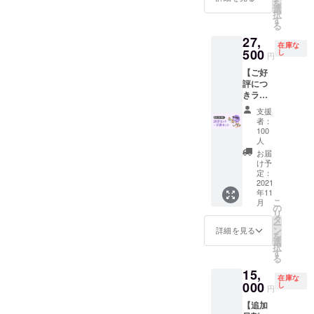
を
￥20,00
選
択
0→￥13
す
る
,500 発
27,
送は11
在庫な
500
月上旬
し
円
に予定
【ご好
してい
評につ
ます。
きラス
ト追加
支援
早割
者：
31%OF
100
F】 ・
人
送料・
お届
税込の
け予
価格と
定：
2021
なりま
年11
す。 一
こ
月
般販売
の
リ
予定価
タ
ー
格
ン
詳細を見る
を
￥40,00
選
択
0→￥27
す
る
,500 発
15,
送は11
在庫な
000
月下旬
し
円
に予定
【追加
してい