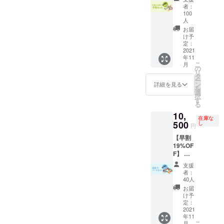
税込の
者：
価格と
100
なりま
人
す。 一
お届
般販売
け予
予定価
定：
2021
格
年11
￥20,00
こ
月
0→￥15
の
リ
,500 発
タ
ー
送は11
ン
詳細を見る
を
月上旬
選
択
に予定
す
る
してい
10,
ます。
在庫な
500
し
円
【早割
19%OF
F】 ・
送料・
支援
税込の
者：
価格と
40人
なりま
お届
す。 一
け予
般販売
定：
予定価
2021
年11
格
こ
月