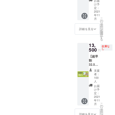
お届
込の価
け予
格とな
定：
2021
りま
年11
す。 一
こ
月
般販売
の
リ
予定価
タ
ー
格
ン
詳細を見る
を
￥20,00
選
択
0→￥15
す
る
,000 発
13,
送は11
在庫な
500
月上旬
し
円
に予定
【超早
してい
割
ます。
32.5%O
FF】先
支援
着100
者：
セット
100
限定 ・
人
送料・
お届
税込の
け予
価格と
定：
2021
なりま
年11
す。 一
こ
月
般販売
の
リ
予定価
タ
ー
格
ン
詳細を見る