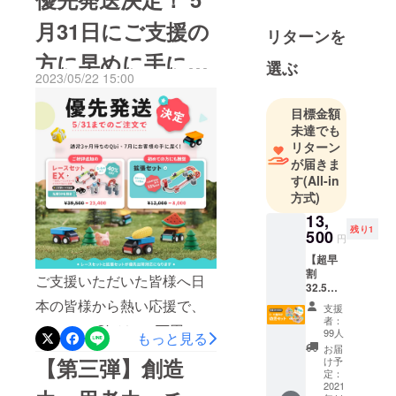
トをご支援いただき誠にあ
な体験に取
月31日にご支援の
リターンを
りがとうございます。ただ
り組んでい
ます。家族
方に早めに手に届
いま、実施している第三弾
選ぶ
で一緒に遊
2023/05/22 15:00
の先行販売のプロジェクト
く！
び、一緒に
が 6月6日（火）23：59ま
目標金額
学ぶおも
未達でも
で終了となります。あと残
ちゃの世界
リターン
を創造する
り一日となりましたが、最
が届きま
ことを目指
す
(All-in
後までQbiプロジェクトへの
していま
方式)
応援を宜しくお願い致しま
す。
13,
残り1
す。ご拡散とご支援のほ
500
円
ど、よろしくお願い申し上
【超早
割
ご支援いただいた皆様へ日
げます。
32.5%O
FF】先
本の皆様から熱い応援で、
支援
着100
者：
ついに、 Qbiは450万円の支
セット
99人
もっと見る
限定 ・
お届
援額を突破しました！今ま
送料・
【第三弾】創造
け予
税込の
定：
でQbiを支援いただいた方感
価格と
2021