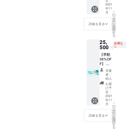
格とな
2021
年11
りま
こ
月
す。 一
の
リ
般販売
タ
ー
予定価
ン
詳細を見る
を
格
選
択
￥13,00
す
る
0→￥9,
25,
500 発
在庫な
送は11
500
し
円
月上旬
【早割
に予定
36%OF
してい
F】 ・
ます。
送料・
支援
税込の
者：
価格と
60人
なりま
お届
す。 一
け予
般販売
定：
予定価
2021
年11
格
こ
月
￥40,00
の
リ
0→￥25
タ
ー
,500 発
ン
詳細を見る
を
送は11
選
択
月上旬
す
る
に予定