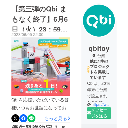
【第三弾のQbi ま
もなく終了】6月6
日（火）23：59ま
2023/06/05 22:00
で！
qbitoy
台湾
他に1件の
プロジェク
トを掲載し
ています
Qbiは、2016
年末に台湾
で設立され
Qbiを応援いただいている皆
た会社で
https://www.instagram.com/qbitoy.jp/
様いつもお世話になってお
す。設計と
メッセー
開発に関連
ります。二年前から、
ジを送る
もっと見る
したインタ
CAMPFIREにてプロジェク
優先発送決定！ 5
ラクティブ