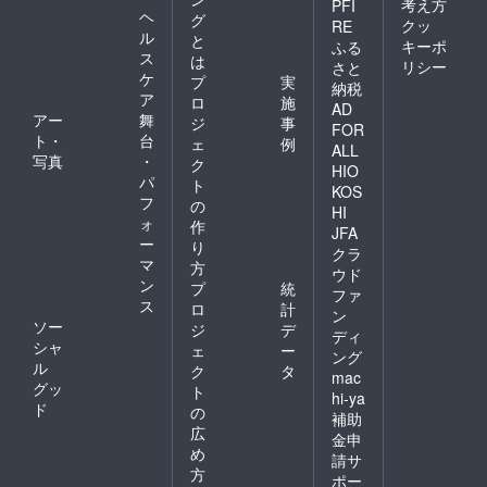
考え方
PFI
ヘ
グ
クッ
RE
ル
と
キーポ
ふる
ス
は
リシー
さと
ケ
プ
実
納税
ア
ロ
施
AD
アー
舞
ジ
事
FOR
ト・
台
ェ
例
ALL
写真
・
ク
HIO
パ
ト
KOS
フ
の
HI
ォ
作
JFA
ー
り
クラ
マ
方
ウド
ン
プ
統
ファ
ス
ロ
計
ン
ソー
ジ
デ
ディ
シャ
ェ
ー
ング
ル
ク
タ
mac
グッ
ト
hi-ya
ド
の
補助
広
金申
め
請サ
方
ポー