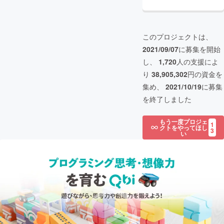
このプロジェクトは、
2021/09/07
に募集を開始
し、
1,720
人の支援によ
り
38,905,302
円の資金を
集め、
2021/10/19
に募集
を終了しました
もう一度プロジェ
1
クトをやってほし
3
い