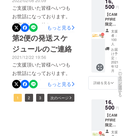
2022/02/08 20:09
16,
に予定
加速・減速できる新パーツ
500
してい
ご支援頂いた皆様へいつも
円
が導入されましたので、
ます。
【CAM
お世話になっております。
もっと多様な遊び方が実
PFIRE
大変長らくお待たせしてい
限定
もっと見る
現！過去シリーズと組み合
17%OF
支援
たしました。本日より第3便
F】 ・
第2便の発送スケ
わせて、コースをレベル
者：
送料・
100
の発送が始まりました。2月
税込の
アップしましょう！最大
人
ジュールのご連絡
価格と
中旬までには第3便の全数量
お届
42％OFFお得なセットㄊを
なりま
け予
2021/12/22 19:56
発送できると思いますの
す。 一
定：
見逃しなく！今回
2021
般販売
ご支援頂いた皆様へいつも
で、到着までしばらくお待
年12
予定価
CAMPFIRE限定、台湾特有
こ
月
お世話になっております。
格
の
ちいただければ幸いです。
リ
￥20,00
タ
の黒熊からデザインされた
ー
今週より第2便の発送が始ま
0→￥16
ン
詳細を見る
もっと見る
今回の便にて、全便の配送
を
『クマクマクルマ』が残り
,500 発
選
りました。今週中には第2便
択
を完了することになります
送は12
す
る
わずか！引き続き支援のご
月上旬
の全数量発送できると思い
1
2
3
次のページ
が、万が一2月22日（火）ま
16,
に予定
検討、よろしくお願いいた
ますので、到着までしばら
500
してい
円
でに お手元にお届けがない
ます。
します。Qbi 第三弾の
くお待ちいただければ幸い
【CAM
場合には、 CAMPFIREプロ
PFIRE
CAMPFIREプロジェクトを
です。また、第3便の発送は
限定
ジェクトページの「メッ
ぜひご参照ください。今か
17%OF
10月7日の活動報告の通り、
支援
セージで意見や質問を送
F】 ・
者：