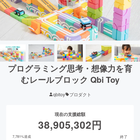
プログラミング思考・想像力を育
むレールブロック Qbi Toy
qbitoy
プロダクト
現在の支援総額
38,905,302
円
終了
7,781
%達成