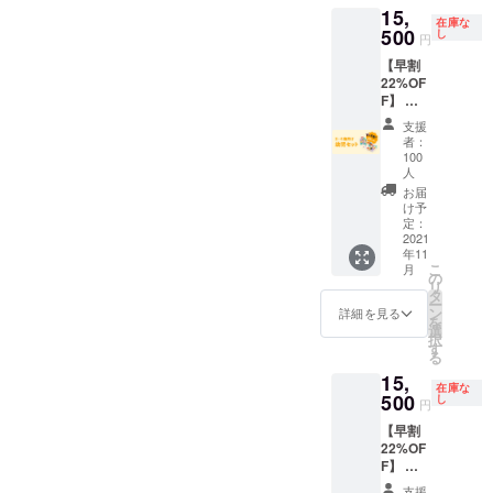
15,
してい
在庫な
ます。
500
し
円
【早割
22%OF
F】 ・
送料・
支援
税込の
者：
価格と
100
なりま
人
す。 一
お届
般販売
け予
予定価
定：
2021
格
年11
￥20,00
こ
月
0→￥15
の
リ
,500 発
タ
ー
送は11
ン
詳細を見る
を
月上旬
選
択
に予定
す
る
してい
15,
ます。
在庫な
500
し
円
【早割
22%OF
F】 ・
送料・
支援