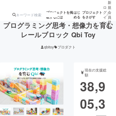
新
ロ
規
グ
会
プロジェクトを掲
はじ
プロジェクト
/
載するには
める
をさがす
イ
員
ン
登
プログラミング思考・想像力を育む
録
レールブロック Qbi Toy
人気のプロ
注目のリ
注目の新着プロ
募集終了が近いプ
もうすぐ公開
qbitoy
プロダクト
ジェクト
ターン
ジェクト
ロジェクト
されます
アート・写真
音楽
現在の支援総
額
38,9
テクノロジー・ガジェット
ゲーム・サ
05,3
映像・映画
書籍・雑誌
ビジネス・起業
チャレンジ