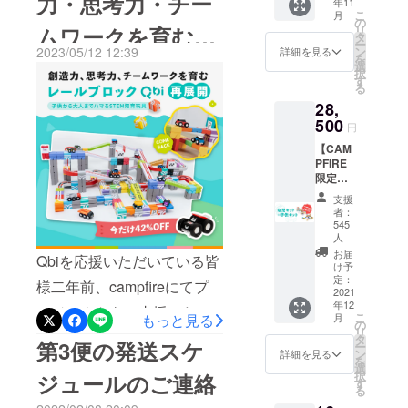
力・思考力・チー
年11
なりま
謝の気持ちを伝えるよう、
こ
月
す。 一
の
リ
ムワークを育む
前例なしの優先発送をお決
般販売
タ
ー
予定価
ン
2023/05/12 12:39
詳細を見る
まりました！今回のプロ
を
レールブロック
格
選
択
￥20,00
す
ジェクトの商品発送スケ
る
0→￥13
Qbi Toy
28,
,500 発
ジュールは8月より支援者の
送は11
500
円
手にお届け予定ですが、
月上旬
【CAM
に予定
5/31 前に、今回の新品レー
PFIRE
してい
限定
ます。
スセットや初めての方にも
28%OF
支援
F】 ・
おすすめの拡張セットをご
者：
送料・
545
税込の
支援いただければ、7月下旬
人
価格と
お届
Qbiを応援いただいている皆
に支援者の手にお届けしま
なりま
け予
す。 一
定：
様二年前、campfireにてプ
す！まだ支援をご検討して
2021
般販売
年12
予定価
ロジェクトをご支援いただ
いる方は、ぜひこのチャン
こ
もっと見る
月
格
の
リ
き誠にありがとうございま
￥40,00
スをお見逃しなく！
タ
第3便の発送スケ
ー
0→￥28
ン
詳細を見る
を
す。ただいま、第三弾が実
,500 発
選
択
ジュールのご連絡
送は12
す
施しております！ 最新作に
る
月上旬