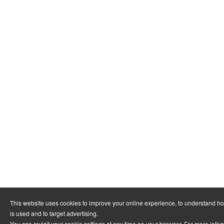
This website uses cookies to improve your online experience, to understand h
is used and to target advertising.
You can revisit your cookie settings at any time on your browser. For more info