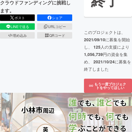
終了
クラウドファンディングに挑戦し
ます。
ポスト
シェア
LINEで送る
URLコピー
このプロジェクトは、
埋め込み
QRコード
2021/09/10
に募集を開始
し、
125
人の支援により
1,056,739
円の資金を集
め、
2021/10/24
に募集を
終了しました
もう一度プロジェク
トをやってほしい