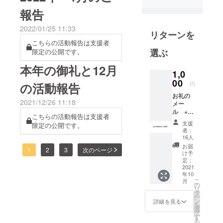
た。
報告
4月に宮崎県
小林市に移
2022/01/25 11:33
リターンを
住し、7月か
こちらの活動報告は支援者
ら今の
選ぶ
限定の公開です。
Leaners
本年の御礼と12月
Meet(ラー
1,0
00
ナーズミー
の活動報告
円
ト)を正式に
お礼の
2021/12/26 11:18
オープンし
メー
ル +
ました。
こちらの活動報告は支援者
毎月の
支援
限定の公開です。
子どもだけ
活動/イ
者：
ベント
でもなく大
16人
報告
お届
人だけでも
1
2
3
次のページ
(2021年
け予
なく、学び
10月～
定：
2022年
2021
の機会を欲
年10
10月)
する全ての
こ
月
+ ホー
の
リ
人たちが気
ムペー
タ
ー
ジにお
ン
詳細を見る
軽に学べる
を
名前(所
選
択
場所、そし
属)記載
す
る