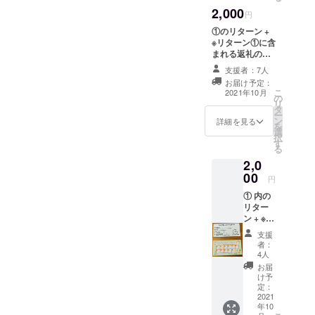
※支援時
てそこでの
2,000
に必ず
円
出会いを通
備考欄
①のリターン +
じてさらに
に掲載
※リターン①に含
ご希望
自身のこと
まれる返礼のた
のお名
を考えた
め、支援時に必
前をご
支援者：7人
ず備考欄に掲載
り、将来や
記入く
お届け予定：
ご希望のお名前
ださ
こ
2021年10月
他者のこと
の
をご記入くださ
い。
リ
タ
を考えられ
い。 分析の得意
ー
ン
な原田の独断と
詳細を見る
る機会を提
を
選
偏見による強み
択
供できるよ
す
診断＆応援メッ
る
セージ ※ 診断、
うな場所に
2,0
コメントを考え
なればいい
00
るため、原田と
円
なと思い、
の付き合いに関
① 内の
係なく以下の情
活動させて
リター
報をお教えくだ
いただいて
ン + ※リ
さい。それぞれ
ターン
おります。
できるだけ細か
支援
①に含
い情報を書いて
者：
まれる
4人
いただけると助
返礼の
かります！ ※特
お届
ため、
け予
に専門の資格な
支援時
定：
ど保有している
に必ず
2021
わけではないの
年10
備考欄
で、あくまで一