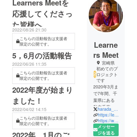
Learners Meetを
応援してくださっ
た皆様へ
2022/08/26 21:30
こちらの活動報告は支援者
Learne
限定の公開です。
rs Meet
5，6月の活動報告
宮崎県
2022/06/26 11:35
初めてのプ
こちらの活動報告は支援者
ロジェクト
限定の公開です。
です
2020年3月ま
2022年度が始まり
で7年間、千
ました！
葉県にある
私立千葉英
harada_eiji
2022/04/02 14:15
和高校で専
https://learnersmeet.com
こちらの活動報告は支援者
任・英語教
https://www.facebook.com/learnersmeet/
限定の公開です。
メッセー
諭として勤
2022年 1月のご
ジを送る
めていまし