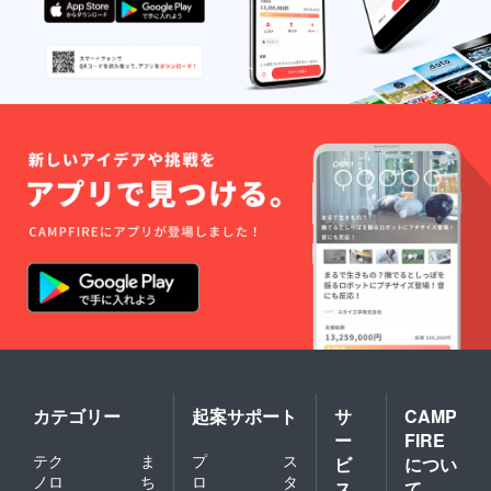
以降と
し、詳
細は直
接やり
取りさ
せてい
ただけ
ればと
思いま
す。 ※
貸し出
しは最
大4時間
程度、
原田が
ワーク
ショッ
プする
場合は2
時間程
度とし
て想
定。 よ
ろしけ
カテゴリー
起案サポート
サ
CAMP
れば事
ー
FIRE
前にご
テク
ま
プ
ス
相談い
ビ
につい
ただけ
ノロ
ち
ロ
タ
ス
て