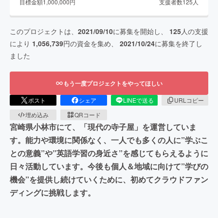
目標金額
1,000,000
円
支援者数
125
人
このプロジェクトは、
2021/09/10
に募集を開始し、
125
人の支援
により
1,056,739
円の資金を集め、
2021/10/24
に募集を終了し
ました
もう一度プロジェクトをやってほしい
ポスト
シェア
LINEで送る
URLコピー
埋め込み
QRコード
宮崎県小林市にて、「現代の寺子屋」を運営していま
す。能力や環境に関係なく、一人でも多くの人に”学ぶこ
との意義”や”英語学習の身近さ”を感じてもらえるように
日々活動しています。今後も個人＆地域に向けて”学びの
機会”を提供し続けていくために、初めてクラウドファン
ディングに挑戦します。