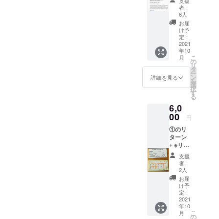
くださ
を経て
支援
希望”と
①に含
譲渡/委
す。食
い。 譲
者：
日時を
ご記入
まれる
託可
事等し
6人
渡を委
決めさ
くださ
返礼の
能。ま
ながら
託する
お届
せてい
い。
ため、
た、同
の場
け予
場
ただき
支援時
じ利用
定：
合、食
合、”委
ます。
に必ず
2021
者の計2
費等は
託希
※有効期
年10
備考欄
カ月使
事前に
望”とご
限は
こ
月
に掲載
用も可
の
ご相談
記入く
2022年
リ
ご希望
能 ※
タ
くださ
ださ
10月最
ー
のお名
元々あ
ン
い。 小
詳細を見る
い。
後の営
を
前をご
る1カ月
選
林市内
業日と
択
記入く
3000円
す
であれ
しま
る
ださい
パスを2
ば、原
す。 備
6,0
計500字
回買う
田の方
考欄に
程度の
00
よりお
から会
円
使用者
和文 ⇒
得で
場まで
の名前
①のリ
英文
す。 備
出向か
(本人、
ターン
翻訳
考欄に
せてい
あるい
+ ※リ
(英文⇒
使用予
ただき
は譲渡
ターン
和文 翻
定者の
ます。
支援
先の方
①に含
訳) ※１
名前 (本
時間帯
者：
のお名
まれる
つのま
人、あ
2人
の希望
前)をご
返礼の
とまっ
るいは
等はお
お届
記入く
ため、
た文章
譲渡先
け予
伺いし
ださ
支援時
でなく
定：
のお名
ます
い。 譲
に必ず
2021
ても、
前)をご
が、こ
渡を委
年10
備考欄
メ
記入く
ちらの
託する
こ
月
に掲載
ニュー
の
ださ
施設