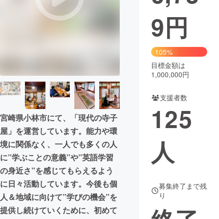
9
円
まちづくり・地域活性化
CAMPFIRE for Social Good
CAMPFIRE Creation
105%
CAMPFIREふるさと納税
machi-ya
コミュニティ
目標金額は
1,000,000円
支援者数
125
宮崎県小林市にて、「現代の寺子
屋」を運営しています。能力や環
人
境に関係なく、一人でも多くの人
に”学ぶことの意義”や”英語学習
の身近さ”を感じてもらえるよう
に日々活動しています。今後も個
募集終了まで残
り
人＆地域に向けて”学びの機会”を
提供し続けていくために、初めて