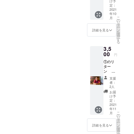
のた
購入者
最低3回
け予
託する
め、支
以外に
定：
)：オン
場合
援時に
2021
譲渡可
ライン
は”委託
年10
必ず備
能 事前
でも施
希望”と
こ
月
考欄に
にどん
の
設でも
ご記入
リ
掲載ご
な活動
タ
可 ・2
くださ
ー
希望の
がした
ン
次試験
詳細を見る
い。
を
お名前
いかお
選
(オンラ
択
をご記
伺い
す
インの
る
入くだ
し、必
場合は
3,5
さい +
要な教
区別な
以下の
00
材など
し)のス
円
いずれ
があれ
ピーキ
①のリ
か (ⅰ)
ばこち
ング練
ター
『学生1
らで準
習(対面
ン ※
カ月フ
備しま
or オン
リター
リーパ
す。 ※1
ライン)
支援
ン①に
ス (使用
時間と
計40分
者：
含まれ
開始日
いう時
2人
※有効期
る返礼
から1カ
間制限
限は
お届
のた
月)』
だけな
け予
2022年
め、支
(ⅱ)『学
定：
ので、
10月最
援時に
2021
生計30
人数は
後の営
年11
必ず備
時間分
複数で
業日と
こ
月
考欄に
回数券
の
受けて
しま
リ
掲載ご
(クラウ
タ
いただ
す。 備
ー
希望の
ドファ
ン
いても
詳細を見る
考欄
を
お名前
ンディ
選
構いま
に、受
択
をご記