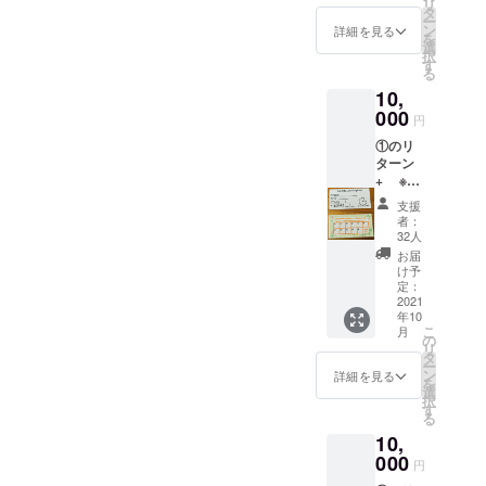
場
リ
ご希望
や注意
タ
い。 譲
オープ
合、”委
ー
のお名
書き等
ン
渡を委
詳細を見る
ン時間
託希
を
前をご
単文の
選
託され
との兼
望”とご
択
記入く
合計で
す
る場
ね合い
記入く
る
ださい
も大丈
合、備
もござ
ださ
10,
大人用
夫で
考欄
います
い。
回数券
000
す。 ※ 1
に”委託
ので、
円
12回分
度の依
希望”と
クラウ
①のリ
(大人１
頼で全
ご入力
ドファ
ターン
人につ
て使い
くださ
ンディ
+ ※リ
き、学
切ら
い。
ング終
ターン
生１人
ず、複
了後、
支援
①に含
まで無
数回に
者：
個別に
まれる
料) ※
分けて
32人
やり取
返礼の
購入者
のご依
お届
りさせ
ため、
以外に
頼でも
け予
ていた
支援時
譲渡/委
定：
対応致
だけれ
に必ず
2021
託可能
しま
ばと思
年10
備考欄
※ 通常
す。 翻
いま
こ
月
に掲載
の回数
の
訳対象
す。
リ
ご希望
券と違
タ
になる
ー
のお名
い、複
ン
文章を
詳細を見る
を
前をご
数人で
選
pdf,
択
記入く
共有も
す
Word,G
る
ださい
可能(ク
oogle
10,
(ⅰ)～
ラウド
docum
(ⅲ)から
000
ファン
ent等で
円
１つ
ディン
お送り