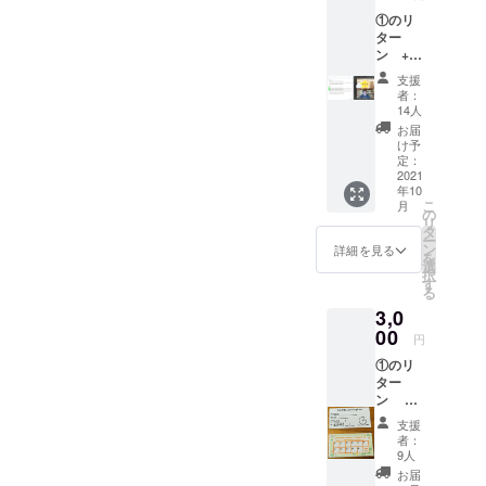
対策 (3
(クラ
①のリ
級～準1
ファン
ター
級) ※購
版のみ)
ン + ※
入者以
※ 購入
リター
外に譲
者以外
支援
ン①に
渡/委託
に譲渡/
者：
含まれ
可能 (購
委託可
14人
る返礼
入・受
能 備
お届
のた
講共に
考欄
け予
め、支
年齢は
定：
に、実
援時に
2021
不問) 対
際に使
年10
必ず備
策には
用する
こ
月
考欄に
受験予
の
予定の
リ
掲載ご
定級の
タ
人の名
ー
希望の
問題の
ン
前をご
詳細を見る
を
お名前
解き
選
記入く
択
をご記
方、役
す
ださ
る
入くだ
立つア
い。(本
3,0
さい 1
プリの
人、譲
時間の
00
情報提
渡の場
円
オンラ
供、
合) も
①のリ
イン英
メール
し、ご
ター
会話 / 面
等によ
自身で
ン ※
接練習 /
る質問
使用す
リター
相談 / 雑
対応も
る予定
支援
ン①に
談
含む ・
がな
者：
含まれ
券
英作文
9人
く、譲
る返礼
※
の添削 (
渡を委
お届