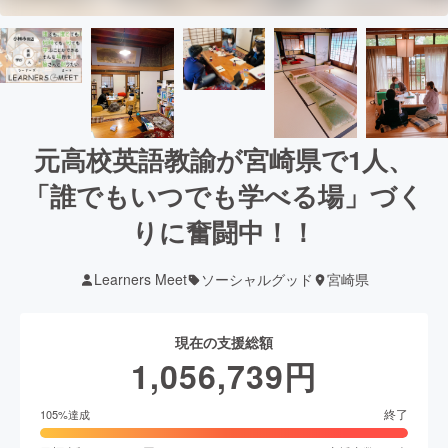
元高校英語教諭が宮崎県で1人、
「誰でもいつでも学べる場」づく
りに奮闘中！！
Learners Meet
ソーシャルグッド
宮崎県
現在の支援総額
1,056,739
円
終了
105
%達成