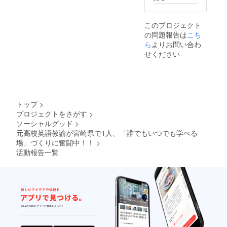
講人数
い。 譲
関係な
渡を委
し) 小林
託され
このプロジェクト
市内に
る場合
の問題報告は
こち
ついて
は、”委
は交通
ら
よりお問い合わ
託希
費など
望”とご
せください
不要で
記入く
す。そ
ださい
れ以外
の地域
につい
ては、
トップ
>
別途相
プロジェクトをさがす
>
談の上
ソーシャルグッド
>
請求さ
せてい
元高校英語教諭が宮崎県で1人、「誰でもいつでも学べる
ただく
場」づくりに奮闘中！！
>
ことも
活動報告一覧
ありま
すので
ご了承
くださ
い。 日
程につ
いては
2021年
の10月