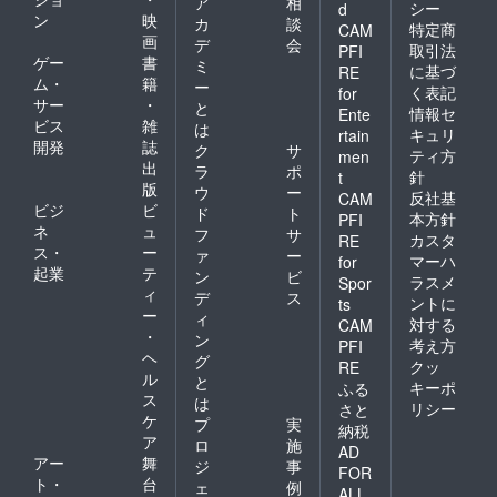
ア
相
シー
d
ン
映
カ
談
特定商
CAM
画
デ
会
取引法
PFI
ゲー
書
ミ
に基づ
RE
ム・
籍
ー
く表記
for
サー
・
と
情報セ
Ente
ビス
雑
は
キュリ
rtain
開発
誌
ク
サ
ティ方
men
出
ラ
ポ
針
t
版
ウ
ー
反社基
CAM
ビジ
ビ
ド
ト
本方針
PFI
ネ
ュ
フ
サ
カスタ
RE
ス・
ー
ァ
ー
マーハ
for
起業
テ
ン
ビ
ラスメ
Spor
ィ
デ
ス
ントに
ts
ー
ィ
対する
CAM
・
ン
考え方
PFI
ヘ
グ
クッ
RE
ル
と
キーポ
ふる
ス
は
リシー
さと
ケ
プ
実
納税
ア
ロ
施
AD
アー
舞
ジ
事
FOR
ト・
台
ェ
例
ALL