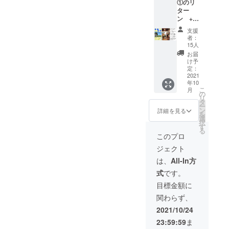
①のリ
(ⅰ)『学
グ限定)
いただ
ター
生1カ月
備考欄
きま
ン + ※
フリー
に使用
す。 期
リター
パス (使
予定者
限、ま
支援
ン①に
用開始
の名前
た”誰に
者：
含まれ
日から1
(本人、
15人
向けて
る返礼
カ月)』
譲渡先
の文章
お届
のた
×3 (ⅱ)
のお名
け予
か”をあ
め、支
『計30
定：
前)をご
らかじ
援時に
2021
時間分
記入く
めお知
年10
必ず備
回数券
ださ
らせく
こ
月
考欄に
(クラウ
の
い。
ださ
リ
掲載ご
ドファ
タ
い。 ※
ー
希望の
ンディ
ン
詳細を見る
有効期
を
お名前
ング限
選
限は
択
をご記
定)』 ×3
す
2022年
る
入くだ
(ⅲ)
このプロ
10月の
さい 施
『大人
最終営
ジェクト
設を利
用回数
業日と
用した
券20回
は、
All-In方
させて
イベン
分』(大
いただ
式
です。
トの開
人１人
きま
催 (音楽
につ
目標金額に
す。 購
系は原
き、子
入後、
関わらず、
則不
ども１
メール
可。内
人まで
2021/10/24
にて詳
容は要
無料)
細のや
23:59:59
ま
相談。)
+ 個別
り取り