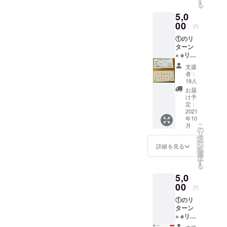
ング限
す
せん ↑
験予定
る
入くだ
定)』 ※
複数参
の級を
5,0
さい
フリー
加の場
ご記入
+ 1時
00
パスの
合、連
くださ
円
間、原
場合、
絡は代
い。 譲
①のリ
田と対
使用日
表者を
渡の場
ターン
面でお
から1カ
通じて
合、実
+ ※リ
話会 (参
月
やりと
際に利
ターン
加人数
有効期
り ※ オ
用する
支援
①に含
は問わ
限は
ンライ
者：
人の
まれる
ず) 何の
2022年
18人
ンの活
メール
返礼の
お話で
10月最
動につ
お届
アドレ
ため、
も大丈
後の営
け予
いて
スをご
支援時
夫です
定：
業日ま
は、パ
記入く
に必ず
2021
笑
で ※ 購
ソコン
ださ
年10
備考欄
何か聞
入者以
以外の
い。 ※
こ
月
に掲載
きたい
の
外に譲
スマー
利用者
リ
ご希望
ことな
タ
渡/委託
トフォ
未定の
ー
のお名
どある
ン
可能 使
詳細を見る
ンなど
場合、
を
前をご
場合に
選
用者の
でも可
一度ご
択
記入く
は、事
す
名前
能で
購入者
る
ださい
前に
（本
す。 10
様にお
5,0
学生1カ
ざっく
人、あ
月以
送りし
月パス
00
り内容
るいは
降、ご
円
ます。
×2 (開始
をお聞
譲渡先
都合つ
譲渡を
①のリ
日から1
かせい
の方の
く時間
委託す
ターン
カ月) ※
ただけ
名前)を
帯のや
る場合
+ ※リ
購入者
ればと
ご記入
りとり
は”委託
ターン
以外に
思いま