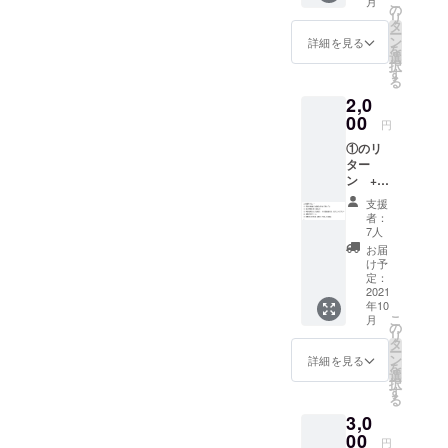
こ
月
に掲載
の
個人のコメント
リ
ご希望
タ
としてお受け取
ー
のお名
ン
詳細を見る
りください。 以
を
前をご
選
下の内容を備考
択
記入く
す
欄に記入をお願
る
ださ
いします。 (1)
2,0
い。 下
他人の好きな行
記のい
00
動 (2) 他人の嫌
円
ずれか
いな行動 (3) 人
①のリ
(ⅰ)大人
生で大切にして
ター
4時間分
いるもの (4) 叶
ン + ※
(１回2
えたい夢 (5) 住
リター
時間
んでみたい場
支援
ン①に
分) ※
者：
所 (6) 暇なとき
含まれ
大人１
7人
にやっているこ
る返礼
人につ
お届
と (7) 今、頑
のた
き、学
け予
張っていること/
め、支
生１人
定：
頑張ろうとして
援時に
2021
まで無
いること (8) そ
年10
必ず備
料 (ⅱ)
の他コメント、
こ
月
考欄に
学生10
の
伝えておきたい
リ
掲載ご
時間
タ
ことなど
ー
希望の
分 の
ン
詳細を見る
を
お名前
施設利
選
択
をご記
用券
す
る
入くだ
※ 複数
3,0
さい。
人で共
・英検
00
有可能
円