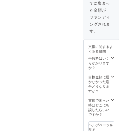
↑施設を
予約券
でに集まっ
をさせ
自由に
× 2 (ど
ていた
た金額が
使って
れを選
だきま
ご自身
んでも
ファンディ
す。
で実施
つきま
ングされま
してい
す) ※ 購
ただく
入者以
す。
こと
外に譲
も、内
渡/委託
容を原
可能 ※
支援に関するよ
田に依
同じ人
くある質問
頼して
の複数
いただ
回使用
手数料はいく
くこと
も可能
らかかります
も可能
(クラ
か？
です。
ファン
場所に
のみ) 備
目標金額に届
よって
考欄に
かなかった場
はこち
使用予
合どうなりま
らが出
定者の
すか？
向いて
名前(本
ワーク
人、あ
支援で困った
ショッ
るいは
時はどこに相
プを実
譲渡先
談したらいい
施する
のお名
ですか？
ことも
前)をご
可能で
入力く
ヘルプページを
す。(受
ださ
見る