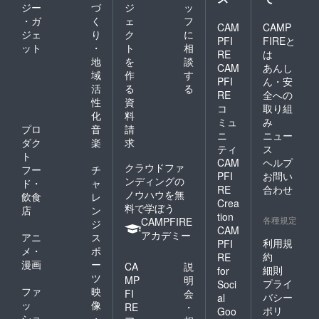
れば幸
ジー
づ
ジ
ッ
いで
・ガ
く
ェ
フ
す。
CAM
CAMP
ジェ
り
ク
に
PFI
FIREと
ット
・
ト
相
RE
は
地
を
談
CAM
あんし
域
作
す
PFI
ん・安
活
る
る
RE
全への
性
資
コ
取り組
化
料
ミュ
み
プロ
音
請
ニ
ニュー
ダク
楽
求
ティ
ス
ト
CAM
ヘルプ
クラウドファ
フー
チ
PFI
お問い
ンディングの
ド・
ャ
RE
合わせ
ノウハウを無
飲食
レ
Crea
料で学ぼう
店
ン
tion
各種規定
CAMPFIRE
ジ
CAM
アカデミー
アニ
ス
利用規
PFI
メ・
ポ
約
RE
漫画
ー
CA
説
細則
for
ツ
MP
明
プライ
Soci
ファ
映
FI
会
バシー
al
ッ
像
RE
・
ポリ
Goo
ショ
・