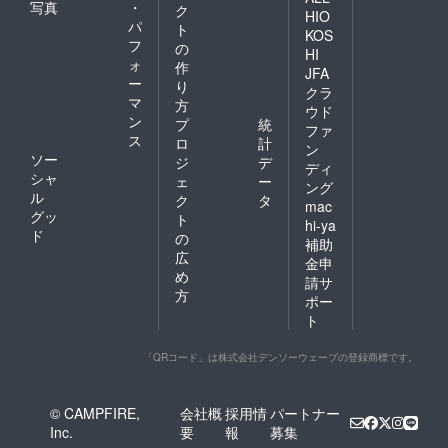
写真
・
ク
HIO
パ
ト
KOS
フ
の
HI
ォ
作
JFA
ー
り
クラ
マ
方
ウド
ン
プ
統
ファ
ス
ロ
計
ン
ソー
ジ
デ
ディ
シャ
ェ
ー
ング
ル
ク
タ
mac
グッ
ト
hi-ya
ド
の
補助
広
金申
め
請サ
方
ポー
ト
「QRコード」は株式会社デンソーウェーブの登録商標です。
© CAMPFIRE,
会社概
採用情
パートナー
Inc.
要
報
募集