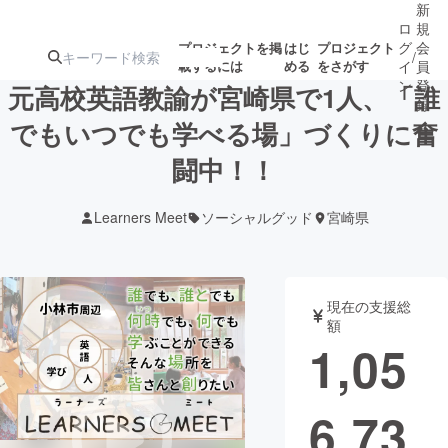
新
ロ
規
グ
会
プロジェクトを掲
はじ
プロジェクト
/
載するには
める
をさがす
イ
員
ン
登
元高校英語教諭が宮崎県で1人、「誰
録
でもいつでも学べる場」づくりに奮
闘中！！
人気のプロ
注目のリ
注目の新着プロ
募集終了が近いプ
もうすぐ公開
ジェクト
ターン
ジェクト
ロジェクト
されます
Learners Meet
ソーシャルグッド
宮崎県
アート・写真
音楽
現在の支援総
テクノロジー・ガジェット
ゲーム・サ
額
1,05
映像・映画
書籍・雑誌
6,73
ビジネス・起業
チャレンジ