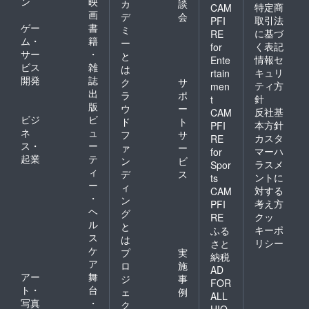
ン
映
カ
談
特定商
CAM
画
デ
会
取引法
PFI
ゲー
書
ミ
に基づ
RE
ム・
籍
ー
く表記
for
サー
・
と
情報セ
Ente
ビス
雑
は
キュリ
rtain
開発
誌
ク
サ
ティ方
men
出
ラ
ポ
針
t
版
ウ
ー
反社基
CAM
ビジ
ビ
ド
ト
本方針
PFI
ネ
ュ
フ
サ
カスタ
RE
ス・
ー
ァ
ー
マーハ
for
起業
テ
ン
ビ
ラスメ
Spor
ィ
デ
ス
ントに
ts
ー
ィ
対する
CAM
・
ン
考え方
PFI
ヘ
グ
クッ
RE
ル
と
キーポ
ふる
ス
は
リシー
さと
ケ
プ
実
納税
ア
ロ
施
AD
アー
舞
ジ
事
FOR
ト・
台
ェ
例
ALL
写真
・
ク