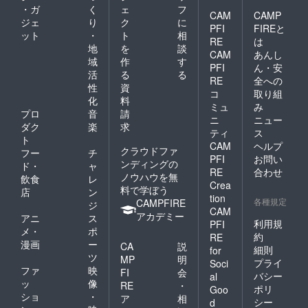
・ガ
く
ェ
フ
CAM
CAMP
ジェ
り
ク
に
PFI
FIREと
ット
・
ト
相
RE
は
地
を
談
CAM
あんし
域
作
す
PFI
ん・安
活
る
る
RE
全への
性
資
コ
取り組
化
料
ミュ
み
プロ
音
請
ニ
ニュー
ダク
楽
求
ティ
ス
ト
CAM
ヘルプ
クラウドファ
フー
チ
PFI
お問い
ンディングの
ド・
ャ
RE
合わせ
ノウハウを無
飲食
レ
Crea
料で学ぼう
店
ン
tion
各種規定
CAMPFIRE
ジ
CAM
アカデミー
アニ
ス
利用規
PFI
メ・
ポ
約
RE
漫画
ー
CA
説
細則
for
ツ
MP
明
プライ
Soci
ファ
映
FI
会
バシー
al
ッ
像
RE
・
ポリ
Goo
ショ
・
ア
相
シー
d