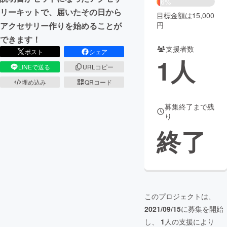
6%
リーキットで、届いたその日から
目標金額は15,000
まちづくり・地域活性化
円
アクセサリー作りを始めることが
できます！
支援者数
CAMPFIRE for Social Good
CAMPFIRE Creation
ポスト
シェア
1
人
CAMPFIREふるさと納税
machi-ya
コミュニティ
LINEで送る
URLコピー
埋め込み
QRコード
募集終了まで残
り
終了
このプロジェクトは、
2021/09/15
に募集を開始
し、
1
人の支援により