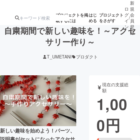
新
ロ
規
グ
会
プロジェクトを掲
はじ
プロジェクト
/
載するには
める
をさがす
イ
員
ン
登
自粛期間で新しい趣味を！～アクセ
録
サリー作り～
人気のプロ
注目のリ
注目の新着プロ
募集終了が近いプ
もうすぐ公開
T_UMETANI
プロダクト
ジェクト
ターン
ジェクト
ロジェクト
されます
アート・写真
音楽
現在の支援総
額
1,00
テクノロジー・ガジェット
ゲーム・サ
0
円
映像・映画
書籍・雑誌
新しい趣味を始めよう！パーツ、
ビジネス・起業
チャレンジ
説明書がセットになったアクセサ