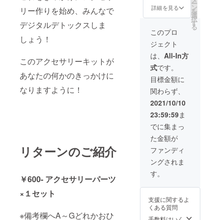
ー
入くだ
ピアス
ン
詳細を見る
リー作りを始め、みんなで
を
さい。
パーツ
選
択
※画像
をイヤ
す
デジタルデトックスしま
る
C・Dは
リング
このプロ
シル
しょう！
パーツ
ジェクト
バー部
に変更
分を
可能な
は、
All-In方
このアクセサリーキットが
ゴール
ためど
式
です。
ドに変
ちらか
あなたの何かのきっかけに
更可能
を備考
目標金額に
なため
欄へご
なりますように！
関わらず、
シル
記入く
バーか
ださ
2021/10/10
ゴール
い。 ※
23:59:59
ま
ドを備
何か
考欄へ
あった
でに集まっ
ご記入
ときの
た金額が
くださ
連絡は
い。 ※
リターンのご紹介
メール
ファンディ
すべて
にてさ
ングされま
ピアス
せてい
パーツ
ただき
す。
￥600- アクセサリーパーツ
をイヤ
ますの
リング
でメー
×１セット
パーツ
ルアド
支援に関するよ
に変更
レスの
くある質問
可能な
記入を
※備考欄へA～Gどれかおひ
ためど
よろし
手数料はいく