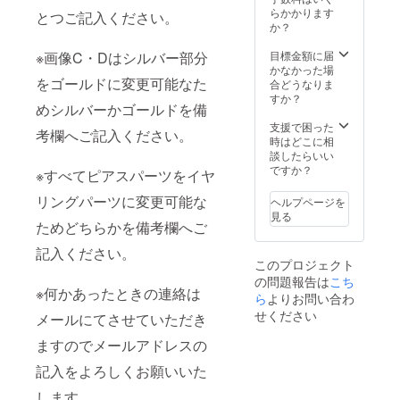
ちらか
くお願
らかかります
とつご記入ください。
を備考
いいた
か？
欄へご
しま
記入く
す。 ※
※画像C・Dはシルバー部分
目標金額に届
ださ
リター
かなかった場
をゴールドに変更可能なた
い。 ※
ンお届
合どうなりま
何か
け先の
すか？
めシルバーかゴールドを備
あった
住所の
ときの
記入を
支援で困った
考欄へご記入ください。
連絡は
よろし
時はどこに相
メール
くおね
談したらいい
にてさ
がいい
ですか？
※すべてピアスパーツをイヤ
せてい
たしま
ただき
す。
リングパーツに変更可能な
ヘルプページを
ますの
見る
でメー
ためどちらかを備考欄へご
ルアド
記入ください。
レスの
このプロジェクト
記入を
の問題報告は
こち
よろし
※何かあったときの連絡は
くお願
ら
よりお問い合わ
いいた
せください
メールにてさせていただき
しま
す。 ※
ますのでメールアドレスの
リター
ンお届
記入をよろしくお願いいた
け先の
します。
住所の