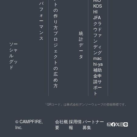
HIO
パ
ト
KOS
フ
の
HI
ォ
作
JFA
ー
り
クラ
マ
方
ウド
ン
プ
統
ファ
ス
ロ
計
ン
ソー
ジ
デ
ディ
シャ
ェ
ー
ング
ル
ク
タ
mac
グッ
ト
hi-ya
ド
の
補助
広
金申
め
請サ
方
ポー
ト
「QRコード」は株式会社デンソーウェーブの登録商標です。
© CAMPFIRE,
会社概
採用情
パートナー
Inc.
要
報
募集