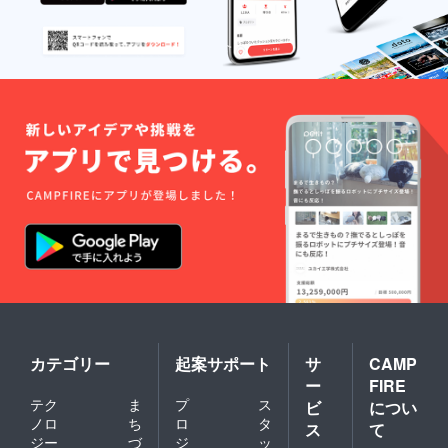
カテゴリー
起案サポート
サ
CAMP
ー
FIRE
テク
ま
プ
ス
ビ
につい
ノロ
ち
ロ
タ
ス
て
ジー
づ
ジ
ッ