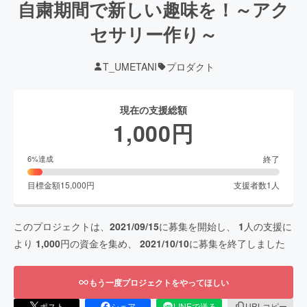
自粛期間で新しい趣味を！～アク
セサリー作り～
T_UMETANI
プロダクト
現在の支援総額
1,000
円
終了
6
%達成
目標金額
15,000
円
支援者数
1
人
このプロジェクトは、
2021/09/15
に募集を開始し、
1
人の支援に
より
1,000
円の資金を集め、
2021/10/10
に募集を終了しました
もう一度プロジェクトをやってほしい
ポスト
シェア
LINEで送る
URLコピー