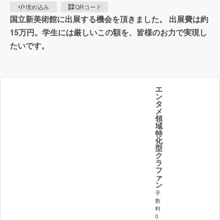
埋め込み
QRコード
国立新美術館に出展する機会を頂きました。 出展費は約
15万円。学生には厳しいこの額を、皆様のお力で実現し
たいです。
エ
ン
タ
メ
領
域
特
化
型
ク
ラ
フ
ァ
ン
手
数
料
0