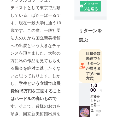
メッセー
ティストとして東京で活動
ジを送る
している、ばたーぼーるで
す。現在一般大学に通う19
歳です。この度、一般社団
リターンを
法人の方から国立新美術館
選ぶ
への出展という大きなチャ
ンスを頂きました。大勢の
目標金額
未達でも
方に私の作品を見てもらえ
リターン
る機会を絶対に逃したくな
が届きま
す
(All-in
いと思っております。しか
方式)
し、
学生という立場で出展
1,0
00
費約15万円を工面すること
円
応援を
はハードルの高いもので
したい
と思っ
す。
そこで、皆様のお力を
てくだ
支援
頂き、国立新美術館出展を
さった
者：