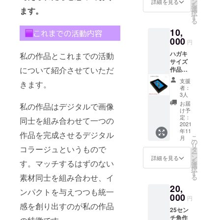
ン
詳細を見る
を
カー５
選
ます。
択
センチ
す
る
角。缶
10,
バッチ
2.5セン
000
円
チ 絵柄
ハガキ
私の作品とこれまでの活動
は写真
サイズ
のもの
について紹介させていただ
作品一
になり
点 作
ます。
支援
きます。
品タイ
者：
ト
3人
ル ”Ze
お届
私の作品はデジタルで画像
ng_83s
け予
p" こ
定：
同士を組み合わせて一つの
ちらの
2021
年11
作品を
作品を完成させるデジタル
こ
月
をお送
の
リ
コラージュというもので
りいた
タ
ー
しま
ン
詳細を見る
を
す。マッチするはずのない
す。 ま
選
択
た、お
す
素材同士を組み合わせ、イ
る
礼のお
20,
手紙を
ンパクトを与えつつも統一
添えさ
000
円
せてい
感を創り出すのが私の作品
25セン
ただき
チ角作
ます。