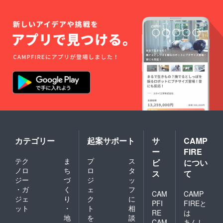
カテゴリー
起案サポート
サ
CAMP
ー
FIRE
テク
ま
プ
ス
ビ
につい
ノロ
ち
ロ
タ
ス
て
ジー
づ
ジ
ッ
・ガ
く
ェ
フ
CAM
CAMP
ジェ
り
ク
に
PFI
FIREと
ット
・
ト
相
RE
は
地
を
談
CAM
あんし