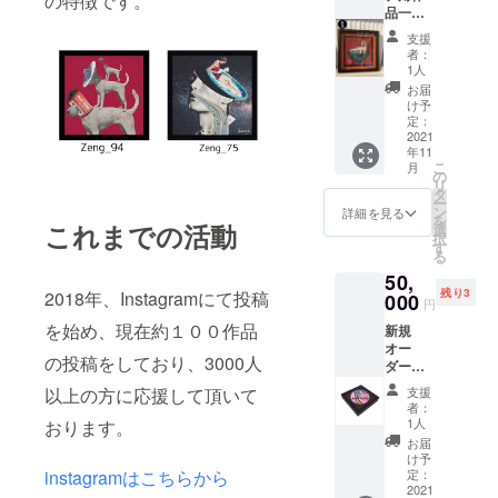
の特徴です。
品一
●ボック
点。❶
ス型フ
支援
トラの
レーム
者：
モチー
［サイ
1人
フ作品
ズ］ ●
お届
Zeng_9
外寸…
け予
2 また
169×12
定：
は ❷
2021
4×D35
年11
卵のモ
mm ●
こ
月
チーフ
内寸…
の
リ
作品
151×10
タ
ー
Zeng_7
6×D25
ン
詳細を見る
を
1 のど
これまでの活動
mm（
選
択
ちらか
ハガキ
す
る
をお選
サイズ
50,
びいた
対
残り3
2018年、Instagramにて投稿
だけま
000
応）
円
す。オ
●窓寸…
を始め、現在約１００作品
新規
プショ
141×96
オー
ンよ
mm（
の投稿をしており、3000人
ダー作
り、ご
スペー
品、25
選択く
サー部
以上の方に応援して頂いて
支援
角サイ
ださ
除く）
者：
ズ一
い。 お
●額巾…
1人
おります。
点。
礼のお
14mm
お届
シャ
手紙も
け予
ダー
instagramはこちらから
添えさ
定：
ボック
2021
せてい