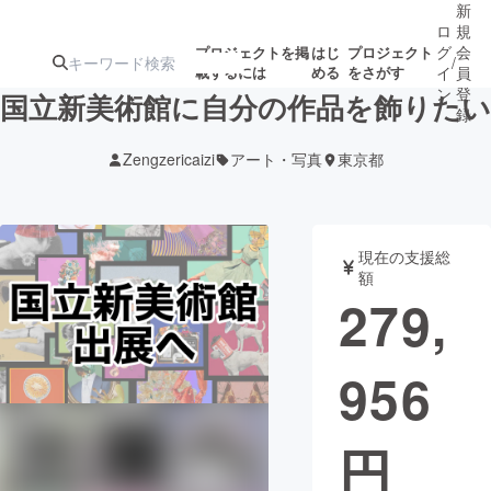
新
ロ
規
グ
会
プロジェクトを掲
はじ
プロジェクト
/
載するには
める
をさがす
イ
員
ン
登
国立新美術館に自分の作品を飾りたい
録
Zengzericaizi
アート・写真
東京都
人気のプロ
注目のリ
注目の新着プロ
募集終了が近いプ
もうすぐ公開
ジェクト
ターン
ジェクト
ロジェクト
されます
現在の支援総
額
アート・写真
音楽
279,
テクノロジー・ガジェット
ゲーム・サ
956
映像・映画
書籍・雑誌
円
ビジネス・起業
チャレンジ