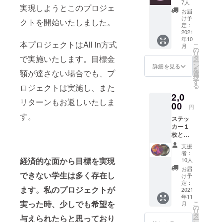
方一人
7人
実現しようとこのプロジェ
一人に
お届
お礼の
け予
クトを開始いたしました。
メッ
定：
セージ
2021
年10
をメー
本プロジェクトはAll in方式
こ
月
ルにて
の
リ
お送り
で実施いたします。目標金
タ
ー
させて
ン
詳細を見る
を
額が達さない場合でも、プ
いただ
選
択
きま
す
る
ロジェクトは実施し、また
す。
2,0
リターンもお返しいたしま
00
円
す。
ステッ
カー１
枚と缶
バッチ
支援
１個。
者：
お手紙
経済的な面から目標を実現
10人
を添え
お届
できない学生は多く存在し
てお送
け予
りいた
定：
ます。私のプロジェクトが
しま
2021
年11
す。 光
実った時、少しでも希望を
こ
月
沢ラミ
の
リ
ネート
タ
与えられたらと思っており
ー
ステッ