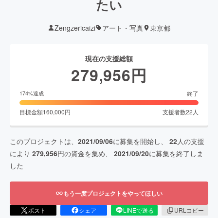
たい
Zengzericaizi
アート・写真
東京都
現在の支援総額
279,956
円
終了
174
%達成
目標金額
160,000
円
支援者数
22
人
このプロジェクトは、
2021/09/06
に募集を開始し、
22
人の支援
により
279,956
円の資金を集め、
2021/09/20
に募集を終了しま
した
もう一度プロジェクトをやってほしい
ポスト
シェア
LINEで送る
URLコピー