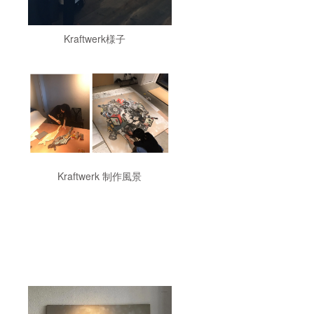
本文
URLに
ござい
Kraftwerk様子
ます。
オー
ダーま
での流
れ：備
考欄、
メッ
セージ
にて新
規作品
二点の
モチー
フのリ
Kraftwerk 制作風景
クエス
ト、
instagr
amにあ
る作品
二点を
お聞き
し、制
作、発
送の順
で行っ
て参り