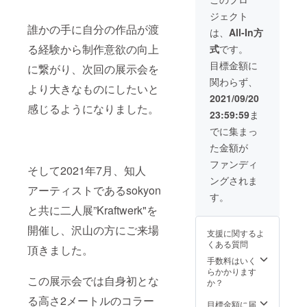
礼のお
た半立
内寸…
ジェクト
手紙を
体型の
251×25
誰かの手に自分の作品が渡
添えさ
作品で
1×D25
は、
All-In方
せてい
す。 ご
mm（2
る経験から制作意欲の向上
式
です。
ただき
支援く
5角対
ます。
ださっ
応）
目標金額に
に繋がり、次回の展示会を
オー
た方か
●窓寸…
関わらず、
ダーま
らモ
241×24
より大きなものにしたいと
での流
チーフ
1mm（
2021/09/20
れ：備
などの
スペー
感じるようになりました。
23:59:59
ま
考欄、
リクエ
サー部
メッ
ストを
除く）
でに集まっ
セージ
いただ
※窓寸が
た金額が
にてモ
き、新
立体額
チーフ
規作品
装可能
ファンディ
そして2021年7月、知人
のリク
を2点制
なサイ
ングされま
エスト
作させ
ズ域で
アーティストであるsokyon
などを
て頂き
す。 ●
す。
お聞き
ます。
額巾…
と共に二人展”Kraftwerk"を
し、制
また、
14mm
作、発
instagr
開催し、沢山の方にご来場
支援に関するよ
送の順
amに掲
くある質問
で行っ
載され
頂きました。
て参り
ている
手数料はいく
ます。
全ての
らかかります
この展示会では自身初とな
●ボック
作品か
か？
ス型フ
らお好
る高さ2メートルのコラー
レーム
きな作
目標金額に届