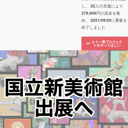
し、
22
人の支援により
279,956
円の資金を集
め、
2021/09/20
に募集を
終了しました
もう一度プロジェク
トをやってほしい