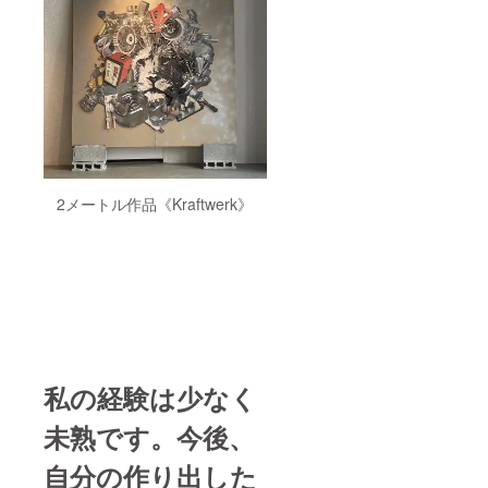
ます。
●ボック
ス型フ
レーム
［サイ
ズ］ ●
外寸…
269×26
9×D35
mm ●
内寸…
251×25
2メートル作品《Kraftwerk》
1×D25
mm（2
5角対
応）
●窓寸…
241×24
1mm（
スペー
サー部
除く）
私の経験は少なく
※窓寸が
立体額
未熟です。今後、
装可能
なサイ
ズ域で
自分の作り出した
す。 ●