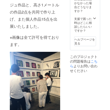
［サイ
品２点
かなかった場
ジュ作品と、高さ1メートル
ズ］ ●
をお選
合どうなりま
外寸…
びいた
すか？
の作品2点を共同で作り上
269×26
だき、
9×D35
制作さ
げ、また個人作品15点を出
支援で困った
mm ●
せて頂
時はどこに相
展いたしました。
内寸…
きま
談したらいい
251×25
す。 モ
ですか？
1×D25
チーフ
※画像は全て許可を得ており
mm（2
のリク
ヘルプページを
5角対
エスト
見る
ます。
応）
とお好
●窓寸…
きな作
241×24
品二点
このプロジェクト
1mm（
は備考
の問題報告は
こち
スペー
欄にご
サー部
記入く
ら
よりお問い合わ
除く）
ださ
せください
※窓寸が
い。 ま
立体額
た、お
装可能
礼のお
なサイ
手紙を
ズ域で
添えさ
す。 ●
せてい
額巾…
ただき
14mm
ます。
※instag
ramは