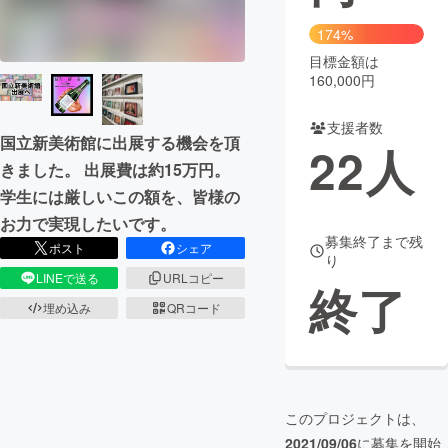
174%
まちづくり・地域活性化
目標金額は
160,000円
CAMPFIRE for Social Good
CAMPFIRE Creation
支援者数
CAMPFIREふるさと納税
machi-ya
コミュニティ
国立新美術館に出展する機会を頂
22
人
きました。 出展費は約15万円。
学生には厳しいこの額を、皆様の
お力で実現したいです。
募集終了まで残
ポスト
シェア
り
LINEで送る
URLコピー
終了
埋め込み
QRコード
このプロジェクトは、
2021/09/06
に募集を開始