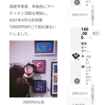
年11
スとい
ただき
こ
月
高校卒業後、本格的にアー
う何層
ます。
の
リ
にも紙
シャ
タ
ー
ティスト活動を開始し、
を重ね
ダー
ン
詳細を見る
を
た半立
ボック
選
2021年3月の合同展
択
体型の
スとい
す
る
作品で
う何層
"UNDER20"にて初出展をい
160
す。モ
にも紙
チーフ
,00
を重ね
たしました。
残り1
などリ
た半立
0
円
クエス
体型の
トをい
新規
作品で
ただ
オー
す。 展
き、新
ダー作
示会な
規作品
品２
どで販
支援
を制作
点、既
売する
者：
させて
存作品
規格の
0人
頂きま
２点。
もので
お届
す。モ
全て25
す。 ●
け予
チーフ
角サイ
ボック
定：
のリク
ズ。
2021
ス型フ
年11
エスト
シャ
レーム
こ
月
は備考
ダー
［サイ
の
リ
欄にご
ボック
ズ］ ●
タ
ー
記入く
スとい
外寸…
ン
詳細を見る
を
ださ
う何層
269×26
選
択
い。 ま
にも紙
9×D35
す
UNDER20出展
る
た、お
を重ね
mm ●
このプロ