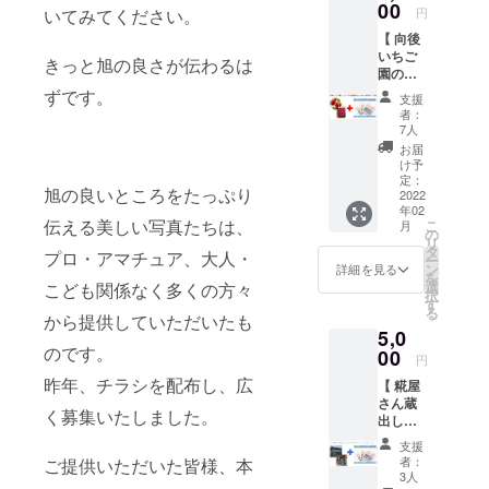
1月1日
ンマス
00
ロン。
し、
切な方
円
いてみてください。
が、新
※賞味期
～2022
カット
果肉が
スー
へお土
鮮で美
限は
年12月
【 向後
のお届
しっか
パーや
産を持
味しく
パッ
31日
いちご
けコー
りして
飲食店
きっと旭の良さが伝わるは
参する
クセが
ケージ
（再び
園のい
スで
いるの
で売り
時は、
ないの
をご参
緊急事
ちご＆
す。 千
ずです。
に
出して
私はい
支援
でサラ
照下さ
態宣言
写真
葉県九
ジュー
いるの
者：
つもこ
ダとし
い。
になっ
集 ″忘
十九里
シーな
7人
が、こ
れで
ても食
（通常
た場合
れられ
の温暖
品種
の豚レ
お届
す。 販
べやす
生みた
は期限
た被災
な気
「タカ
け予
バース
売元：
いです
てから
を延長
地”
候。 た
定：
ミ」
モーク
旭不動
よ。
常温で
旭の良いところをたっぷり
いたし
『旭』
2022
かの果
は、最
です。
丸
https://
２ヵ月
ま
年02
】 写真
樹園は
初の栽
テレビ
https://
www.ka
伝える美しい写真たちは、
こ
保存で
月
す。）
集 "忘れ
メロン
の
培地で
や新聞
www.fu
maya-
リ
きま
られた
栽培
タ
もある
でも取
プロ・アマチュア、大人・
doumar
santyu.
ー
す。）
被災地”
（貴味
ン
飯岡周
詳細を見る
り上げ
u.com/?
com/ ※
を
※割れな
『旭』1
メロ
選
辺では
こども関係なく多くの方々
られて
mode=
摘み体
択
いよう
冊＋向
ン）か
す
その味
いま
pc ※分
験所要
る
万全な
後いち
から提供していただいたも
ら始ま
わいか
す。 戸
量：1kg
時間：1
体制で
5,0
ご園の
り、今
ら「貴
村の店
※料金は
時間程
送りま
のです。
いちご
00
では、
味」の
でも豚
円
送料・
度 ※
す。 ※
お届け
旭市で
愛称で
レバー
消費税
ファミ
昨年、チラシを配布し、広
配送期
【 糀屋
コース
は珍し
知られ
サラダ
込みと
リー・
間： ・
さん蔵
です。
いぶど
ていま
はご好
なって
く募集いたしました。
ペア・
写真
出し食
旭市
う栽培
す。 そ
評いた
おりま
グルー
集 ″忘
器詰め
は、い
もして
のタカ
だいて
支援
す。 ※
プで体
れられ
合わせ
ちご生
いま
ミメロ
者：
ご提供いただいた皆様、本
いま
新鮮な
験の場
た被災
＆写真
産量が
す。 愛
3人
ンか
す。 そ
まま
合、人
地”