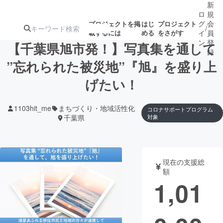
新
ロ
規
グ
会
プロジェクトを掲
はじ
プロジェクト
/
載するには
める
をさがす
イ
員
ン
登
【千葉県旭市発！】写真集を通して
録
”忘れられた被災地”『旭』を盛り上
げたい！
人気のプロ
注目のリ
注目の新着プロ
募集終了が近いプ
もうすぐ公開
ジェクト
ターン
ジェクト
ロジェクト
されます
1103hit_me
まちづくり・地域活性化
コロナサポートプログラム
千葉県
対象
アート・写真
音楽
テクノロジー・ガジェット
ゲーム・サ
現在の支援総
額
1,01
映像・映画
書籍・雑誌
ビジネス・起業
チャレンジ