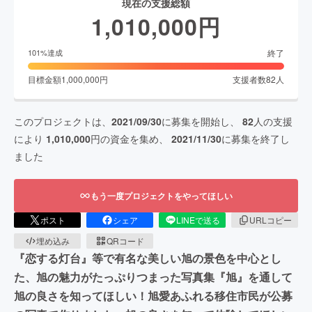
現在の支援総額
1,010,000
円
終了
101
%達成
目標金額
1,000,000
円
支援者数
82
人
このプロジェクトは、
2021/09/30
に募集を開始し、
82
人の支援
により
1,010,000
円の資金を集め、
2021/11/30
に募集を終了し
ました
もう一度プロジェクトをやってほしい
ポスト
シェア
LINEで送る
URLコピー
埋め込み
QRコード
『恋する灯台』等で有名な美しい旭の景色を中心とし
た、旭の魅力がたっぷりつまった写真集『旭』を通して
旭の良さを知ってほしい！旭愛あふれる移住市民が公募