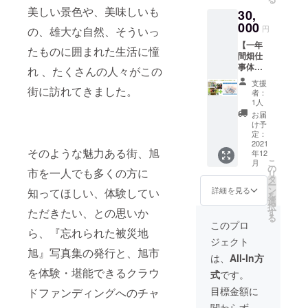
冊＋椎
がら過
の宿』
sachim
や新聞
れられ
美しい景色や、美味しいも
30,
名洋ラ
ごす全
にも選
aru.co
でも取
た被災
また
ン園の
000
室オー
ばれ、
m/ ※
円
り上げ
の、雄大な自然、そういっ
地”
はお皿5
ランお
シャン
食事は
ファミ
られて
『旭』
【一年
枚セッ
届けの
ビュー
年間を
たものに囲まれた生活に憧
リー・
いま
→12月
間畑仕
ト な
コー
の部屋
通じて
ペア・
す。 戸
より随
事体験
ど、
ス。 椎
飯岡漁
れ 、たくさんの人々がこの
本格的
グルー
村の店
時発送
チケッ
5,000円
名洋ラ
港で水
な地魚
プで体
支援
でも豚
いたし
ト＆写
街に訪れてきました。
は1名~2
ン園の
揚げさ
料理の
者：
験の場
レバー
ます。
真集“忘
名用、
企業理
れた新
1人
店とし
合、人
サラダ
・伊勢
れられ
10,000
念は
鮮な魚
て注目
お届
数分の
はご好
海老 →
た被災
円は3~5
「笑顔
介類を
け予
されて
ご支援
評いた
旬の時
地”
人家族
を咲か
定：
堪能 療
いま
（体験
だいて
期を見
『旭』
2021
用のイ
せる花
養泉と
す。
の権
いま
そのような魅力ある街、旭
計らい
年12
】
メージ
づく
して評
（ホー
利）が
す。 そ
こ
まして
月
30,000
です。
り」 胡
の
判が高
ムペー
必要に
市を一人でも多くの方に
んな旭
リ
発送い
円 一年
また
蝶蘭の
タ
い黒褐
ジよ
なりま
ブラン
ー
たしま
間畑仕
は、
品種改
ン
色の天
詳細を見る
知ってほしい、体験してい
り） こ
す。 ※
ド豚の
を
す。
事が好
10,000
良を手
選
然温泉
の美し
送料・
豚レ
択
（2022
きな時
円な
掛けな
ただきたい、との思いか
す
（ホー
い景色
消費税
バース
る
年6月頃
に体験
ら、
がら１
ムペー
このプロ
を求
込み ※
モーク
~の予
ら、『忘れられた被災地
できる
ちょっ
０数年
ジよ
め、都
配送期
と、
定）
ジェクト
チケッ
ぴり高
の年月
り） 海
会の喧
間： ・
マーガ
旭』写真集の発行と、旭市
トと写
価なも
を経
岸の眺
は、
All-In方
騒を忘
写真
レット
真集“忘
のの1点
て、そ
めが美
れてリ
集 ″忘
を体験・堪能できるクラウ
ポーク
式
です。
れられ
買いも
れまで
しいホ
フレッ
れられ
ウィン
た被災
可能か
の大型
テルで
目標金額に
シュし
ドファンディングへのチャ
た被災
ナー・
地”
もしれ
の胡蝶
日頃の
たい、
地”
豚まん
関わらず、