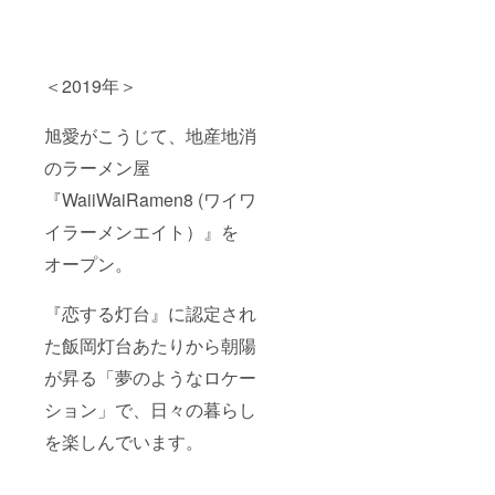
方には
す。
ます。
メール
うって
※ファミ
か郵送
つけの
リー・
にてご
オスス
ペア・
予約方
メした
グルー
法・宿
＜2019年＞
いセラ
プで体
泊約款
ピーで
験の場
等詳細
もあり
合、人
をご案
旭愛がこうじて、地産地消
ます。
数分の
内いた
畑仕事
ご支援
のラーメン屋
しま
でリフ
（宿泊
す。
レッ
『WaiiWaiRamen8 (ワイワ
権利）
「写真
シュで
が必要
集 ″忘
イラーメンエイト）』を
きるう
になり
れられ
え、自
ます。
た被災
オープン。
分で育
※送料・
地”
てる野
消費税
『旭』&
菜のお
込み ※
カント
『恋する灯台』に認定され
いしさ
配送期
リーハ
は格別
間： ・
た飯岡灯台あたりから朝陽
ウス海
です！
写真集
辺里
お子さ
が昇る「夢のようなロケー
"忘れら
（つべ
まの食
れた被
り）の
ション」で、日々の暮らし
育にも
災地”
セット
もって
『旭』
を支援
を楽しんでいます。
こいで
→12月
しまし
す。 ぜ
より随
た。」
ひ旭市
時発送
と言っ