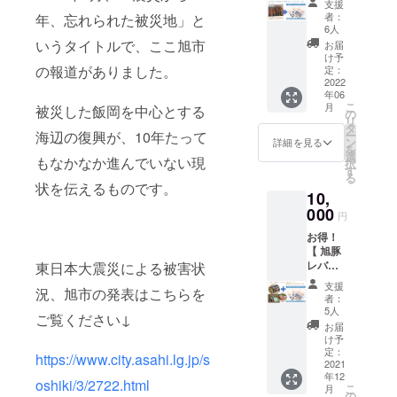
もしれ
に
良し、
任を
支援
スーツ
食事
す。
→12月
真集 ″
葉県九
ませ
ジュー
飾って
者：
年、忘れられた被災地」と
持って
の着方
は、花
以降
忘れら
十九里
ん。
シーな
6人
良し、
丁寧に
など
火大会
メール
れた被
の温暖
※送料・
品種
いうタイトルで、ここ旭市
おもて
お届
乾燥・
レッス
スペ
か郵送
災地”
な気
消費税
「タカ
け予
なしに
焼き上
ン ３．
シャル
にてご
『旭』
の報道がありました。
候。 た
定：
込み ※
ミ」
良しな
げの工
海での
メ
予約方
】 写真
2022
かの果
宅配便
は、最
お値打
程を行
ルール
ニュー
年06
法等詳
集 "忘れ
樹園は
でお届
初の栽
ち品の
い完成
説明
こ
『ク
月
被災した飯岡を中心とする
細をご
られた
メロン
の
けいた
培地で
おまか
品をご
４．準
リ
ラッキ
案内い
被災地”
栽培
タ
しま
もある
せ詰め
自宅に
備体操
ー
海辺の復興が、10年たって
ン キッ
たしま
『旭』1
（貴味
ン
す。 ※
飯岡周
詳細を見る
合わせ
配送い
５．浜
を
チン』
す。
冊＋獲
メロ
選
配送期
辺では
となり
たしま
もなかなか進んでいない現
で練習
択
＋ドリ
「写真
れたて
ン）か
す
間： ・
その味
ます。
す。 あ
６．海
る
ンク飲
集 ″忘
伊勢海
ら始ま
写真
わいか
状を伝えるものです。
※ご自分
なただ
で練習
み放
10,
れられ
老のお
り、今
集 ″忘
ら「貴
で現地
けの、
７．終
題。
た被災
届け
000
では、
れられ
味」の
に足を
円
世界に
了！(今
（ク
地”
コース
旭市で
た被災
愛称で
運びお
一つの
後に繋
ラッキ
お得！
『旭』&
です。
は珍し
地”
知られ
好きに
作品を
がる振
ン キッ
【 旭豚
しらす
不動丸
いぶど
『旭』
ていま
詰合せ
手にす
り返り
チンと
レバー
東日本大震災による被害状
亭の
は千葉
う栽培
・蔵出
す。 そ
をお楽
ること
やアド
は、ハ
スモー
セット
県旭市
もして
し食器
のタカ
しみい
支援
ができ
バイ
ワイ生
況、旭市の発表はこちらを
ク＋豚
を支援
で刺し
いま
詰め合
ミメロ
者：
ただけ
ます。
ス） ※
まれ
まんな
しまし
網漁を
す。 愛
5人
わせ
ンか
るコー
ぜひ陶
ご覧ください↓
ファミ
の、手
どバラ
た。」
行って
情をこ
→12月
ら、高
お届
スもご
芸を体
リー・
づかみ
エティ
と言っ
おり、
めて丁
け予
より随
野真一
用意い
験して
ペア・
でシー
セット
ていた
九十九
定：
寧に育
時発送
さんが
たしま
https://www.city.asahi.lg.jp/s
みませ
グルー
フード
＆写真
2021
だき、
里浜で
てた
いたし
丁寧に
した。
んか？
プで体
を豪快
年12
集 "忘
ご自身
漁獲し
『シャ
oshiki/3/2722.html
ます。
育てた
（決済
https://
こ
験の場
月
にいた
れられ
で直接
た魚、
の
インマ