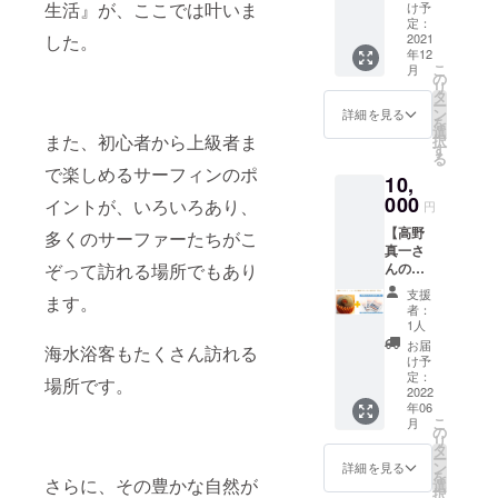
枚セッ
れられ
家、加
生活』が、ここでは叶いま
営する
け予
ナの影
03/1000
0479-
『旭』
ト
た被災
瀬達郎
定：
ＪＰＳ
響で残
007587
74-
→12月
地”
2021
した。
さんの
Ａ公認
念なが
09/ ※分
3262
より発
年12
『旭』
庵登り
プロロ
ら中止
量：3~4
https://
こ
送いた
月
】 写真
窯（い
の
ング
となり
人前 ※
www.ho
リ
しま
また
集 "忘れ
ほりの
タ
ボー
ました
内容：
tpepper
ー
す。 ・
は夫婦
られた
ぼりが
ン
ダー加
詳細を見る
が、来
特上リ
.jp/strJ
を
お米
ごはん
被災地”
ま）で
選
瀬正志
年こそ
ブロー
001053
また、初心者から上級者ま
択
→12月
茶碗1組
『旭』1
陶芸体
す
（まぁ
は笑顔
スス
148/ ※
る
より発
冊＋糀
験がで
ー
で花火
で楽しめるサーフィンのポ
テー
お料理
送を開
10,000
10,
屋さん
きま
しぃ）
を見ら
キ、上
は旬の
始いた
円・・
蔵出し
000
す。 加
が教え
イントが、いろいろあり、
れるこ
円
カル
ものを
しま
・夫婦
食器詰
瀬達郎
るサー
とを
ビ、上
中心に
す。 な
湯飲み
【高野
め合わ
多くのサーファーたちがこ
さん
フィン
祈って
ロー
お届け
お、万
茶碗1組
真一さ
せの
は、旭
スクー
企画し
ス、し
いたし
が一
＋夫婦
んの貴
ぞって訪れる場所でもあり
コース
市立の
ル。 体
まし
もコロ
ますの
2021年
ごはん
味（タ
です。
小学校
験コー
た。
支援
ステー
で内容
ます。
産お米
茶碗1組
カミ）
千葉県
で教職
ス約2時
者：
https://
キ、そ
は変動
の在庫
メロン
旭市で
として
1人
間で
www.cit
の日の
いたし
が終了
＆写真
120年続
11年間
す。 レ
お届
y.asahi.
おすす
海水浴客もたくさん訪れる
ます。
した場
集 ″忘
く瀬戸
勤めた
け予
ンタル
lg.jp/so
め部位
※ファミ
合は、
また
れられ
物屋、
定：
後、栃
ボード&
場所です。
shiki/14
などの
リー・
2022年
は夫婦
た被災
2022
カネハ
木県益
レンタ
/2321.ht
盛り合
ペア・
新米を
年06
ごはん
地”
チ糀屋
子にて
ルウ
ml 1等
わせ。
こ
グルー
月
お届け
茶碗1組
『旭』
商店の
の
陶芸研
エット
席は、
※新鮮な
リ
プで体
いたし
＋お皿2
】 写真
蔵出し
タ
究を重
スーツ
Waii
まま冷
ー
験の場
ますの
枚セッ
集 "忘れ
食器詰
ン
ね、各
詳細を見る
込み
Wai
蔵、
を
合、人
で、お
ト
られた
さらに、その豊かな自然が
め合わ
選
種賞を
ですの
Ramen
クール
択
数分の
待ちい