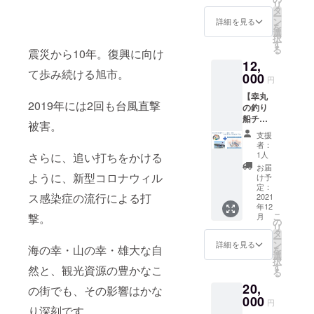
(来店詰
一品を
時に選
galleryj
リ
合、人
だく料
た被災
ご予約
イセエ
タ
スカッ
め合せ
お届け
択ボタ
apan.co
ー
数分の
理で
地”
いただ
ビ、ワ
ン
ト』
詳細を見る
コース
いたし
ンより
m/local
を
ご支援
す。）
『旭』
きま
タリガ
選
しっか
を選択
ます。
お選び
e/ja_JP/
択
（体験
https://
】
す。 有
ニなど
す
りとし
した方
※料金は
くださ
artist/5
る
の権
1103hit
震災から10年。復興に向け
10,000
効期
を発送
た甘み
へは詳
送料・
い。）
36/ ※
利）が
me.wix
12,
円 旭ブ
限：
してお
を感じ
細のご
消費税
https://
ファミ
必要に
て歩み続ける旭市。
site.co
ランド
000
2022年
りま
られる
案内を
込みと
円
kane8k
リー・
なりま
m/webs
豚のバ
1月1日
す。 生
味わい
いたし
なって
oujiya.b
ペア・
す。 ※
ite ※
【幸丸
ラエ
～2022
簀で直
です。
ま
おりま
ase.sho
2019年には2回も台風直撃
グルー
送料・
ファミ
の釣り
ティ
年12月
前まで
5000円
す。）
す。 ※
p/ ※商品
プで体
消費税
リー・
船チ
セット
31日
活かし
より量
※来店詰
宅配便
被害。
は、ご
験の場
込み ※
ペア・
ケット
と写真
（ご都
鮮度を
多めで
め合わ
でお届
支援
支援い
合、人
配送期
グルー
＆写真
集 "忘れ
合やコ
保って
お届け
者：
せの場
けいた
ただい
数分の
間： ・
プで体
集“忘れ
られた
ロナ等
いるた
1人
さらに、追い打ちをかける
いたし
合の有
しま
た方の
ご支援
写真
験の場
られた
被災地”
の情勢
め、酸
ます。
お届
効期
す。 ※
希望を
（体験
集 ″忘
合、人
被災地”
『旭』1
ように、新型コロナウィル
に応じ
化防止
け予
https://t
限：予
分量：
ある程
の権
れられ
数分の
『旭』
冊のお
定：
て変更
剤など
akano-
約ご案
6Lサイ
度うか
利）が
た被災
ス感染症の流行による打
ご支援
】
2021
届けの
の可能
の添加
orchard
内から1
ズ 2個
がいカ
必要に
地”
年12
が体験
12,000
コース
性があ
物は使
.com/ ※
年 目
※配送期
スタマ
こ
なりま
月
撃。
『旭』
の権利
円 幸丸
です。
の
りま
用して
料金は
安：
間： ・
イズい
リ
す。 ※
→12月
が必要
の釣り
旭豚レ
タ
す。）
おりま
送料・
2022年
写真
たしま
ー
送料・
より随
になり
船チ
バース
ン
せん。
詳細を見る
消費税
1月1日
集 ″忘
海の幸・山の幸・雄大な自
す。 た
を
消費税
時発送
ます。
ケット
モーク
選
神経抜
込みと
～2022
れられ
だし、
択
込み ※
いたし
※送料・
と写真
セット
す
きをし
なって
然と、観光資源の豊かなこ
年12月
た被災
その時
る
配送期
ます。
消費税
集“忘れ
5,000円
て出荷
おりま
31日
地”
によっ
間： ・
・サー
20,
込み ※
られた
よりか
の街でも、その影響はかな
するこ
す。 ※
（再び
『旭』
て様々
写真
フィン
配送期
被災地”
000
なりお
とで、
宅配便
円
緊急事
→12月
な掘り
集 ″忘
スクー
間： ・
『旭』
り深刻です。
得な、
より良
でお届