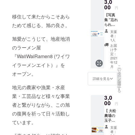
3,0
運営
00
円
1986年
【写真
移住して来たからこそあら
集 "忘れ
浦安青年会
られた
ためて感じる、旭の良さ。
議所初の女
被災地”
支援
『旭』
性会員
者：
旭愛がこうじて、地産地消
＆旭の
1人
ビーチ
お届
のラーメン屋
2008年・
クリー
け予
ンアッ
定：
2014年
『WaiiWaiRamen8 (ワイワ
プ参加
2021
浦安シーサ
年12
】 写真
イラーメンエイト）』を
こ
月
イドライオ
集 "忘れ
の
リ
られた
オープン。
タ
ンズクラブ
ー
被災地”
ン
詳細を見る
会長就任
を
『旭』1
選
択
地元の農家や漁業・水産
冊のお
す
る
届け＋
4年前旭市へ
業・工芸品など様々な事業
3,0
旭の
移住
ビーチ
00
円
者と繋がりながら、この旭
クリー
夫は、サー
【 大松
ンアッ
の復興を祈って日々活動し
フィンで30
農場の
プ体験
玉子＆
年ほど前か
コース
ています。
写真集
です。
ら飯岡の波
支援
"忘れら
旭市の
者：
に魅せられ
れた被