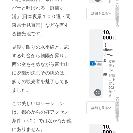
（決済
こ
月
クセッ
＆写真
味しい
の
の名の
組合法
時に選
リ
バーと呼ばれる「屛風ヶ
ト →12
集 ″忘
牛肉が
タ
通り新
人で
択ボタ
ー
月より
れられ
リーズ
ン
鮮な海
詳細を見る
す。 美
ンより
を
浦」(日本夜景１００選・関
随時発
た被災
ナブル
選
の幸を
味しい
お選び
択
送いた
地”
に食べ
す
堪能で
米づく
くださ
東冨士見百景）などを有す
る
しま
『旭』
られま
きま
りとワ
い。）
10,
す。
】 写真
す。 コ
す。 民
る観光地です。
クワク
https://
集 "忘れ
000
ウゴ牧
宿も営
をモッ
円
kane8k
られた
場から
んでお
トー
oujiya.b
【
被災地”
牛1頭ま
見渡す限りの水平線と、恋
り、そ
に、活
ase.sho
affect
『旭』1
るごと
の利便
動して
p/ ※商品
サー
する灯台から朝陽が昇り、
冊＋花
仕入れ
性と気
いま
は、ご
フィン
火大会
店内で
楽さか
す。 文
支援
支援い
西の空をそめながら富士山
スクー
観覧体
さばい
ら釣り
者：
字通り
ただい
ル(2時
験コー
て提供
0人
人が利
とても
た方の
に夕陽が沈むその眺めは、
間）食
スで
するの
用する
お届
美味し
希望を
事付き
す。 毎
で、
け予
ことも
いお米
多くの観光客を魅了してき
ある程
＆写真
年、7月
定：
様々な
多いと
で、戸
度うか
集 ″忘
2021
下旬に
部位が
ました。
か。 そ
村も気
がいカ
年12
れられ
飯岡海
楽し
ういっ
に入っ
スタマ
こ
月
た被災
岸で開
の
め、希
た雰囲
ており
イズい
リ
地”
催され
この美しいロケーション
タ
少な部
気が好
ます。
たしま
ー
『旭』
る「旭
ン
位もバ
詳細を見る
きな方
農事組
す。 た
を
は、都心からの好アクセス
】 写真
市いい
選
リエー
にオス
合法人
だし、
択
集 "忘れ
おか
す
ション
スメし
おうめ
その時
る
条件（※２）ではなかなか他
られた
YOU・
豊富で
たい、
いワク
によっ
10,
被災地”
遊フェ
す。 そ
しらす
ワクお
にありません。
て様々
『旭』1
000
スティ
んな和
亭昼め
円
米クラ