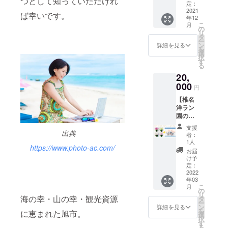
つとして知っていただけれ
ト
2022年
事付
は期限
です。
定：
ルが合
ます。
となっ
旭不動
しま
1月1日
き）＆
2021
を延長
1名様1
わない
成人男
ていま
ば幸いです。
丸
す。
年12
～2022
写真
いたし
泊2食付
場合、
性鯛釣
した。
https://
（2022
こ
月
年12月
集 ″忘
ま
き
の
権利使
りと設
そのた
www.fu
年9月頃
リ
また
31日
れられ
す。）
20,000
タ
用は翌
定して
め、一
doumar
～）
ー
は夫婦
（再び
た被災
円 九十
ン
年に持
います
詳細を見る
般家庭
u.com/?
を
ごはん
緊急事
地”
九里浜
選
ち越さ
が、性
でも食
mode=
択
茶碗1組
態宣言
『旭』
を一望
す
れま
別・年
べてほ
pc ※分
る
になっ
】 1名
できる
す。）
齢・釣
しいと
量：中3
10,000
20,
た場合
様1泊2
刑部岬
る目的
独自の
尾 ※料
円・・
は期限
食付
000
は日本
の魚
熟成法
円
金は送
・夫婦
を延長
き
の夕
等、条
とス
料・消
湯飲み
【椎名
いたし
20,000
陽・朝
件によ
モーク
費税込
茶碗1組
洋ラン
ま
円 写
日・夜
り様々
で味を
みと
＋夫婦
園のラ
す。）
真集 ″
景百選
な釣り
改良
なって
ごはん
ン＆写
忘れら
に選定
船を用
し、
支援
おりま
茶碗1組
真集 "忘
出典
れた被
され、
意して
者：
スー
す。 ※
れられ
災地”
その眺
1人
おりま
パーや
新鮮な
https://www.photo-ac.com/
た被災
『旭』
望は県
す。 リ
お届
飲食店
まま
地”
1冊＋い
下でも
け予
ターン
で売り
クール
また
『旭』
いおか
定：
有名で
品発送
出して
便でお
は夫婦
】
2022
潮騒ホ
す。 こ
後ご予
いるの
届けい
年03
ごはん
20,000
テル宿
の高台
約時に
が、こ
たしま
こ
月
茶碗1組
円 写真
泊の
の
にある
ご相談
の豚レ
す。 ※
リ
＋お皿2
集 "忘れ
海の幸・山の幸・観光資源
コース
タ
当施設
くださ
バース
配送期
ー
枚セッ
られた
です。
ン
は『日
詳細を見る
い。
モーク
間： ・
を
に恵まれた旭市。
ト
被災地”
潮騒を
選
本の夕
https://
です。
写真
択
『旭』1
聞きな
す
陽百選
cb-
テレビ
集 ″忘
る