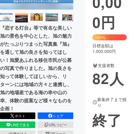
0,00
まちづくり・地域活性化
0
円
『恋する灯台』等で有名な美しい
CAMPFIRE for Social Good
CAMPFIRE Creation
旭の景色を中心とした、旭の魅力
101%
CAMPFIREふるさと納税
machi-ya
コミュニティ
がたっぷりつまった写真集『旭』
目標金額は
1,000,000円
を通して旭の良さを知ってほし
い！旭愛あふれる移住市民が公募
支援者数
の写真で作りました。旭の良さを
82
人
知って体験してほしいから、リ
ターンには地域の方々と連携し、
旭の地場産である海の幸や山の
募集終了まで残
幸、体験の提案など様々なものを
り
企画！
終了
ポスト
シェア
LINEで送る
URLコピー
埋め込み
QRコード