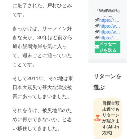
に魅了された、戸村ひとみ
『WaiiWaiRa
です。
men8 (ワイ
https://1103hitme.wixsite.com/website
ワイラーメ
https://www.instagram.com/tomurahitomi/
きっかけは、サーフィン好
ンエイ
https://www.instagram.com/waiiwairamen8/
きな夫が、30年ほど前から
https://1103hitme.wixsite.com/my-site
ト）』経営
メッセー
旭市飯岡海岸を気に入っ
ジを送る
広島県福山
て、週末ごとに通っていた
市の山間部
ことです。
の農家に生
まれる。
リターンを
そして2011年、その地は東
1980年
選ぶ
日本大震災で甚大な津波被
日本女子大
害にあってしまいました。
学英米文学
目標金額
科卒業
未達でも
それをうけ、被災地旭のた
浦安市に私
リターン
めに何かできないか、と思
立保育園を
が届きま
す
(All-in
開園し40年
い移住してきました。
方式)
間保育園を