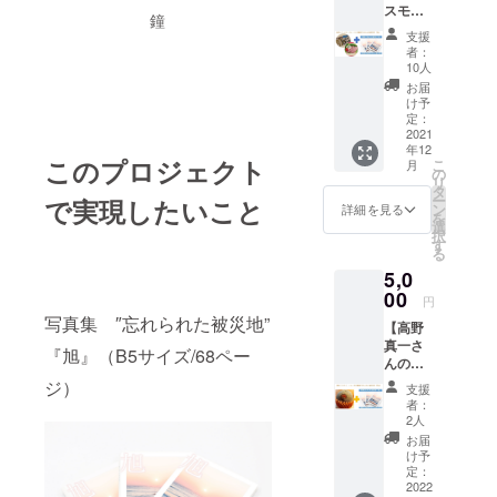
なって
スモー
は千葉
やの乳
ること
おりま
鐘
クセッ
県旭市
草陽菜
に注力
す。 ※
支援
ト＆写
で刺し
（ち
してい
者：
ファミ
真集 ″
網漁を
しゃひ
10人
ます。
リー・
忘れら
行って
な）」
「効率
お届
ペア・
れた被
おり、
を摘む
け予
よりも
グルー
災地”
九十九
定：
体験が
大事な
プで体
『旭』
2021
里浜で
できま
ものが
験の場
年12
】 写真
漁獲し
す。 最
あ
合、人
このプロジェクト
こ
月
集 "忘れ
た魚、
の
適な温
る！」
数分の
リ
られた
イセエ
タ
度・湿
と大松
ご支援
ー
で実現したいこと
被災地”
ビ、ワ
ン
度・
詳細を見る
さんが
（体験
を
『旭』1
タリガ
選
光・栄
こだ
の権
択
冊＋旭
ニなど
す
養を維
わって
利）が
る
ブラン
を発送
持でき
守り続
必要に
5,0
ド豚商
してお
るよう
ける譲
なりま
品お届
00
りま
水耕栽
れない
円
す。 ※
けの
す。 生
培を採
もの。
配送期
写真集 ″忘れられた被災地”
【高野
コース
簀で直
用し、
そんな
間： ・
真一さ
です。
前まで
作物の
『旭』（B5サイズ/68ペー
玉子
写真
んの貴
旭市は
活かし
成長を
は、た
集 ″忘
味（タ
全国2位
鮮度を
ジ）
妨げる
だの玉
支援
れられ
カミ）
の豚肉
保って
害虫や
者：
子では
た被災
メロン
産出額
いるた
2人
細菌を
ない美
地”
＆写真
を誇っ
め、酸
駆除す
お届
味しさ
『旭』
集 ″忘
ていま
化防止
け予
る農薬
があり
→12月
れられ
す。 し
定：
剤など
の使用
ます。
より随
た被災
2022
かし、
の添加
を最小
ぜひ、