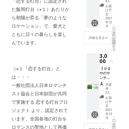
『恋する灯台』に認定され
ビーチ
8人
災地”
を守り
て通う週末
お届
た飯岡灯台（※１）あたりか
『旭』
たい！
け予
住民でし
】 写真
ビーチ
定：
ら朝陽が昇る「夢のような
た。
集 "忘れ
2021
クリー
年12
られた
ンアッ
その後2011
ロケーション」で、愛犬と
こ
月
被災地”
プ活動
の
年、東日本
リ
『旭』1
に参加
タ
ともに日々の暮らしを楽し
ー
冊＋大
大震災によ
してい
ン
詳細を見る
を
松農場
ただ
んでいます。
選
る津波被害
択
の玉子
き、終
す
る
がきっかけ
をお届
わった
3,0
けする
後はお
となり、被
コース
00
茶会な
円
災し様変わ
です。
どで参
（※１『恋する灯台』と
【 かま
りした飯岡
自然循
加の皆
やのサ
環にこ
様と交
のために何
は・・・
ンチュ
だわっ
流して
かできない
摘み＆
た養鶏
いただ
支援
一般社団法人日本ロマンチ
写真
と農業
か、と思い
く体験
者：
集 ″忘
を営む
です。
0人
スト協会と日本財団が共同
移住を決
れられ
大松農
悲しい
お届
意。
た被災
場のこ
で実施する 恋する灯台プロ
こと
け予
地”
だわり
定：
に、放
波住民から
ジェクト より、認定されて
『旭』
2021
玉子で
置され
市民となり
年12
】 写真
す。
たゴミ
こ
月
います。全国各地の灯台を
集 "忘れ
ました。
「え
の
や流れ
リ
られた
さ」か
タ
てくる
ロマンスの聖地として再価
ー
被災地”
らこだ