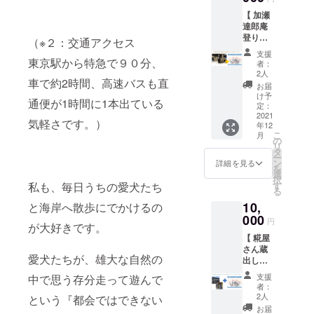
な掘り
冊＋
バル」
牛の
し旅。
ブ公式
出し物
【 加瀬
サー
約
セット
海の幸
facebo
が出る
達郎庵
フィン
10,000
をお届
お食事
okペー
ため、
登り窯
スクー
発の花
（※２：交通アクセス
けしま
券をお
ジ
取り扱
体験＆
ル体験
火大会
す。 ご
届けい
支援
https://
い商品
写真
コース
東京駅から特急で９０分、
をメイ
家族で
者：
たしま
bit.ly/3i
相場は
集 ″忘
です。
ンにイ
2人
お楽し
す。 こ
Q7Tr2 ※
変動い
車で約2時間、高速バスも直
れられ
初心者
ベント
みいた
お届
のコー
料金は
たしま
た被災
コー
が盛り
け予
だける
スの食
送料・
す。
通便が1時間に1本出ている
地”
ス 2時
定：
だくさ
量で
事処：
消費税
5000円
『旭』
2021
間1名
んの地
す。 販
しらす
気軽さです。）
込みと
と
年12
】 写真
様
域のお
売元：
亭 事業
なって
こ
10,000
月
集 "忘れ
10,000
の
祭りで
https://
形態：
おりま
リ
円でご
られた
円 九十
タ
す。 海
www.sh
魚介料
す。 ※
ー
用意い
被災地”
九里浜
ン
浜花火
詳細を見る
owa-
理・海
宅配便
を
たしま
『旭』1
飯岡海
選
大会を
sangyo.
鮮料
でお届
択
した。
冊＋庵
岸での
す
私も、毎日うちの愛犬たち
観覧で
co.jp/en
理、カ
けいた
る
目安：
登り窯
サー
きる一
joy/sho
フェ、
しま
5,000
10,
体験
と海岸へ散歩にでかけるの
フィン
等席を
p-
居酒
す。 ※
円・・
コース
000
を体験
お食事
recipe/
円
屋、民
分量：
・夫婦
が大好きです。
です。
してみ
付きで
shop01.
宿 〒
5kg1個
湯飲み
【 糀屋
1名様
ません
いかが
html
289-
※配送期
茶碗1組
さん蔵
10,000
か？
です
https://r
2500 千
間： ・
愛犬たちが、雄大な自然の
出し食
円 旭市
サーフ
か？
etty.me/
葉県旭
写真
器詰め
飯岡に
ショッ
2020
area/P
支援
中で思う存分走って遊んで
市下永
集 ″忘
合わせ
生まれ
プ
年、
者：
RE12/A
井519-
れられ
また
＆写真
育った
『Affec
2人
2021年
という『都会ではできない
RE47/S
12 電話
た被災
はお皿2
集 ″忘
陶芸
t』を経
はコロ
お届
UB469
番号：
地”