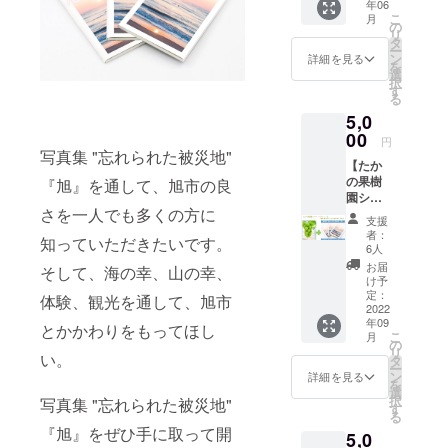
時発送
年06
地”
新型コ
物は使
限にし
玉子か
いたし
こ
月
『旭』
ロナウ
の
用して
ている
けご飯
ます。
リ
】 写真
イルス
タ
おりま
安全で
など
・ビー
ー
集 "忘れ
の影響
ン
せん。
詳細を見る
美味し
で、お
チク
を
られた
で、飲
選
神経抜
いサン
試しく
リーン
択
被災地”
食店へ
す
きをし
チュで
ださ
アップ
る
『旭』1
の出荷
て出荷
す。 ハ
い。
体験 →
5,0
冊＋旭
がほぼ
するこ
ウスに
http://w
コロナ
ブラン
00
停止と
とで、
入って
円
ww.om
が落ち
ドタカ
なり、
写真集 "忘れられた被災地"
より良
収穫(摘
atsu-
着く時
【たか
ミメロ
レバー
い状態
み）体
nojo.or.j
期を見
の果樹
ンのお
『旭』を通して、旭市の良
の約9割
でお届
験をし
p/ ※料金
て後
園シャ
届け
が廃棄
けでき
ていた
は送
程、日
さを一人でも多くの方に
インマ
コース
となっ
るよう
だき、
支援
料・消
程等詳
スカッ
です。
ていま
に工夫
者：
摘んだ
費税込
細をご
知っていただきたいです。
ト＆写
九十九
した。
6人
してい
サン
みと
連絡い
真集 ″
里の最
そのた
ます。
お届
チュは
そして、海の幸、山の幸、
なって
たしま
忘れら
東端、
め、一
け予
(ホーム
お持ち
おりま
す。 ※
れた被
ここ飯
定：
般家庭
ページ
体験、観光を通して、旭市
帰りい
す。 ※
体験参
災地”
2022
岡大地
でも食
より）
ただけ
分量：
加権有
年09
『旭』
でたっ
とかかわりをもってほし
べてほ
とても
るコー
10個入
こ
効期
月
】 写真
ぷりと
の
しいと
美味し
スで
り2パッ
リ
限：予
集 "忘れ
い。
太陽と
タ
独自の
くて私
す。 焼
ク ※常
ー
約ご案
られた
大地の
ン
熟成法
詳細を見る
はとて
き肉な
温・宅
を
内から1
被災地”
恵みを
選
とス
も気に
どのわ
配便で
択
年 目
写真集 "忘れられた被災地"
『旭』1
受けて
す
モーク
入って
き役と
お届け
る
安：
冊＋
育った
で味を
いま
して有
いたし
『旭』をぜひ手に取って開
2022年
5,0
シャイ
飯岡メ
改良
す。 大
名です
ます。