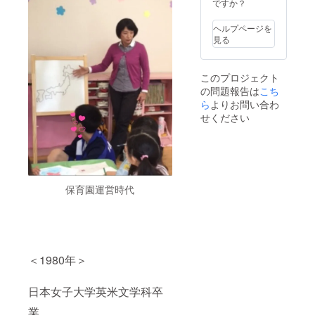
話をし
め合せ
より身
ですか？
然温泉
び販売
年12月
焼
てくれ
コース
近に手
は、
元：カ
31日
豚
ます。
を選択
軽に胡
コーラ
ント
ヘルプページを
（ご都
あなた
した方
蝶蘭を
のよう
リーハ
見る
合やコ
1
は、好
へは詳
日常に
な黒褐
ウス海
ロナ等
個（500
きな時
細のご
取り入
色のナ
辺里
の情勢
ｇ）
に行っ
案内を
れるこ
トリウ
（つべ
に応じ
マーガ
このプロジェクト
て畑仕
いたし
とが可
ム炭酸
り） 運
て変更
レット
の問題報告は
こち
事を楽
ま
能にな
水素塩
営会
の可能
ポーク
しみこ
ら
よりお問い合わ
す。）
りまし
泉で
社：株
性があ
ウイン
とがで
※来店詰
た。 花
す。 皮
せください
式会社
りま
ナー
きま
め合わ
づくり
膚の表
海辺里
す。）
10本
す。 何
せの場
を通し
面を軟
所在
セット
を育て
合の有
て、世
化さ
地：〒
×2個
るか、
効期
界中に
せ、切
289-
ポーク
などは
限：予
一つで
り傷、
2704
ロース
あなた
約ご案
も多く
火傷に
千葉県
味噌漬
保育園運営時代
の希望
内から1
の笑顔
も良い
旭市上
け 4個
を聞き
年 目
が咲か
とさ
永井
※冷凍食
なが
安：
せられ
れ、皮
1217
品とな
ら、旭
2022年
ますよ
膚の脂
TEL：
りま
市の気
1月1日
うに。
肪や分
0479-
す。
候や土
～2022
6.5号程
泌物を
57-
クール
＜1980年＞
の特性
年12月
度のサ
洗い流
3190
便でお
をお伝
31日
イズを
すため
FAX：
届けい
えして
（再び
お届け
美肌効
0479-
たしま
日本女子大学英米文学科卒
進めま
緊急事
いたし
果も高
57-
す。 ※
しょ
態宣言
ます。
く「美
5769 代
業
料金は