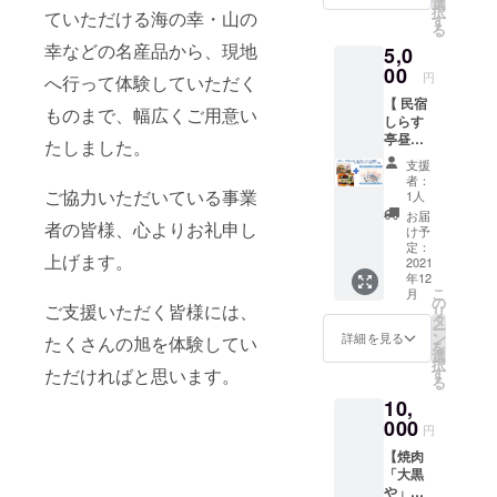
め合わ
選
販売
なって
れられ
om/202
択
年4月頃
チュ摘
ていただける海の幸・山の
真集“忘
せセッ
す
元：
おりま
た被災
1/03/03/
る
~の予
み体験
れられ
トで
http://w
す。 ※
地”
smoke/
定）
幸などの名産品から、現地
→コロ
5,0
た被災
す。 昭
ww.kan
宅配便
『旭』
マーガ
ナが落
地”
00
和のレ
kouichi
でお届
円
→12月
へ行って体験していただく
レット
ち着く
『旭』1
トロで
go.com/
けいた
より随
ポーク
時期を
【 民宿
冊を
懐かし
kougo/i
しま
ものまで、幅広くご用意い
時発送
ウィン
見て後
しらす
セット
いもの
ndex.ht
す。 ※
いたし
ナー
程ご連
亭昼め
でお届
から、
たしました。
ml
分量：
ます。
（製造
絡いた
し旅
けいた
今話題
http://w
800ｇ
支援
・貴味
元：
しま
（海の
しま
のもの
ww.kan
者：
×1袋 ※
メロン
(株)千葉
す。 ※
幸たっ
す。 生
ご協力いただいている事業
まで取
1人
kouichi
配送期
→旬の
県食肉
摘み体
ぷりお
産者は
り揃え
go.com/
お届
間： ・
時期を
公社）
者の皆様、心よりお礼申し
験参加
食事
農事組
ていま
け予
kougo/s
写真
見計ら
http://m
権有効
券）＆
合法人
定：
す。 蔵
p/index.
集 ″忘
いまし
arguerit
上げます。
期限：
写真
2021
おうめ
出しの
html ※
れられ
て発送
e-
年12
予約ご
集 ″忘
いワク
その名
料金は
た被災
いたし
こ
pork.jp/
月
案内か
れられ
ワクお
の
の通り
送料・
地”
ご支援いただく皆様には、
ます。
リ
product
ら1年
た被災
米クラ
タ
古い品
消費税
『旭』
(2022年
ー
s/ ※分
目
地”
ブの
ン
物です
詳細を見る
込みと
たくさんの旭を体験してい
→12月
6月頃
を
量：旭
安：
『旭』
方々で
選
が、骨
なって
より随
～）
択
豚レ
2022年
】 民宿
す。 農
す
ただければと思います。
董品好
おりま
時発送
る
バース
1月1日
しらす
事組合
きな方
す。 ※
いたし
モーク
10,
～2022
亭昼め
法人お
にはお
分量：1
ます。
パック1
年12月
し旅
000
うめい
値打ち
箱（4
円
・シャ
個＋
31日
（海の
ワクワ
なもの
パック
インマ
マーガ
【焼肉
（再び
幸たっ
クお米
ばかり
分程
スカッ
レット
「大黒
緊急事
ぷりお
クラブ
です。
度） ※
ト →旬
ポーク
や」和
態宣言
食事
とは、