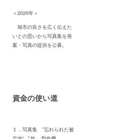
で週末
いたし
ていた
農業を
ます。
だき、
してみ
・いい
ご自身
＜2020年＞
ません
おか潮
で直接
か？ ※
騒ホテ
ご予約
送料・
旭市の良さを広く伝えた
ル →12
いただ
消費税
月以降
きま
込み ※
いとの思いから写真集を発
メール
す。 ※
配送期
か郵送
宿泊権
案・写真の提供を公募。
間： ・
にてご
有効期
写真
予約方
限：予
集 "忘
法・宿
約ご案
れられ
泊約款
内から1
た被災
等詳細
年 目
地”
をご案
安：
『旭』
内いた
2022年
→12月
しま
1月1日
より随
す。
～2022
時発送
「写真
年12月
いたし
資金の使い道
集 ″忘
31日
ます。
れられ
（再び
・一年
た被災
緊急事
畑仕事
地”
態宣言
体験チ
『旭』&
になっ
ケット
いいお
た場合
→12月
か潮騒
は期限
１．写真集 ″忘れられた被
以降
ホテル
を延長
メール
のセッ
いたし
災地” 『旭』 製作費