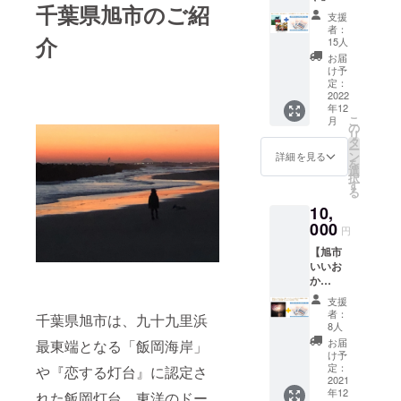
使って
宅配便
の時期
千葉県旭市のご紹
ウィン
牛焼肉
になっ
券）
旭市お
良し、
でお届
支援
を見計
ナー10
セット
た場合
と、写
米農家
飾って
者：
けいた
らいま
本セッ
＆写真
介
は期限
真集 ″
の後継
15人
良し、
しま
して発
ト×２個
集 ″忘
を延長
忘れら
者減少
おもて
お届
す。 ※
送いた
※冷凍、
れられ
いたし
れた被
が懸念
け予
なしに
配送期
しま
クール
た被災
ま
災地”
定：
される
良しな
間： ・
す。
便でお
地”
2022
す。）
『旭』
中、
お値打
写真
（2022
届けい
年12
『旭』
1冊の
「地域
ち品の
集 ″忘
年9月頃
こ
月
たしま
】 写真
セット
の
の水田
おまか
れられ
～）
リ
す。 ※
集 "忘れ
でお届
タ
を守り
せ詰め
た被災
ー
料金は
られた
けいた
ン
たい」
詳細を見る
合わせ
地”
を
送料・
被災地”
しま
選
「ワク
となり
『旭』
択
消費税
『旭』1
す。 1
す
ワクす
ます。
→12月
る
込みと
冊＋豪
名様
る田ん
※ご自分
より随
なって
10,
華牛肉
5,000円
ぼ仕事
で現地
時発送
おりま
セット
000
『漁師
をした
に足を
円
いたし
す。 ※
のお届
さんち
い」と
運びお
ます。
配送期
【旭市
けで
のごは
の思い
好きに
・いち
間： ・
いいお
す。 コ
ん』の
から立
詰合せ
ご
写真
か
ウゴ牧
看板が
ち上
をお楽
→2022
集 ″忘
YOU・
場直営
ひとき
がった
しみい
支援
年2月頃
れられ
遊フェ
の牛肉
わ目を
５名の
者：
ただけ
お届け
千葉県旭市は、九十九里浜
た被災
スティ
専門店
引く
8人
担い手
るコー
いたし
地”
バル花
ならで
「しら
が、
お届
最東端となる「飯岡海岸」
スもご
ます。
『旭』
火大会
はの強
す亭」
け予
2018年
用意い
・旭豚
観覧一
み、上
定：
1Fのご
や『恋する灯台』に認定さ
10 月に
たしま
レバー
等席食
2021
質で新
はん処
設立し
した。
年12
スモー
事付き
れた飯岡灯台、東洋のドー
鮮な美
で、そ
た農事