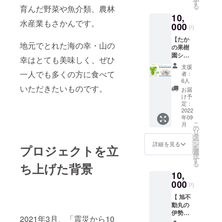
被災地”
せセッ
す
受賞し
で、初
8（ワイ
便でお
る
ご支援
ただく
育んだ野菜や魚介類、農林
『旭』1
トで
全国各
心者も
ワイ
届けい
（権
むねご
10,
冊＋旭
す。 昭
地で個
大歓迎
ラーメ
たしま
水産業もさかんです。
利）が
連絡い
また
ブラン
000
和のレ
展を開
です。
円
ン エイ
す。 ※
必要に
たしま
はお皿5
ドタカ
トロで
き活躍
ぜひ、
ト ）の
料金は
なりま
す。
【たか
枚セッ
ミメロ
懐かし
中の方
飯岡の
２Fテラ
地元でとれた海の幸・山の
送料・
す。 ※
の果樹
ト な
ンのお
いもの
です。
波を体
ス席を
消費税
送料・
園シャ
ど、
届け
から、
加瀬達
幸はとても美味しく、ぜひ
験して
ご用意
込みと
消費税
インマ
5,000円
コース
今話題
郎さん
みてく
支援
いたし
なって
込み ※
スカッ
は1名~2
です。
のもの
一人でも多くの方に食べて
の弟子
者：
ださ
ます。
おりま
配送期
ト＆写
名用、
九十九
まで取
6人
による
い。
当店
す。 ※
間： ・
真集 ″
いただきたいものです。
10,000
里の最
り揃え
直接指
お届
http://a
は、海
配送期
写真
忘れら
円は3~5
東端、
ていま
け予
導で、
ffect-
岸沿い
間： ・
集 ″忘
れた被
人家族
ここ飯
定：
す。 蔵
陶芸体
surf.co
に位置
写真
れられ
災地”
2022
用のイ
岡大地
出しの
験・作
m/ ＜1
してい
集 ″忘
た被災
年09
『旭』
メージ
でたっ
その名
品制作
日体験
て、２F
こ
れられ
月
地”
】 写真
です。
ぷりと
の
の通り
を行
コース
からは
リ
た被災
『旭』
集 "忘れ
また
太陽と
タ
古い品
い、庵
の流れ
旭の美
ー
地”
→12月
られた
は、
大地の
ン
物です
詳細を見る
登り窯
＞ １．
プロジェクトを立
しい海
を
『旭』
より随
被災地”
10,000
恵みを
選
が、骨
もじっ
必要書
を見渡
択
・「大
時発送
『旭』1
円な
受けて
す
董品好
くり見
類にご
せま
る
黒や」
ち上げた背景
いたし
冊＋
ら、
育った
きな方
学して
記入い
す。 テ
和牛焼
ます。
10,
シャイ
ちょっ
飯岡メ
にはお
いただ
ただき
ラス席
肉セッ
・しら
ンマス
000
ぴり高
ロン。
値打ち
けま
円
ます。
は、花
ト →12
す亭昼
カット
価なも
果肉が
なもの
す。 作
２．道
火大会
月より
めし旅
【 旭不
のお届
のの1点
しっか
ばかり
品は、
具の扱
も最高
随時発
（海の
動丸の
けコー
買いも
りして
です。
後日職
いやス
の眺め
送いた
幸お食
伊勢海
スで
可能か
いるの
使って
人が責
エット
2021年3月、「震災から10
です。
しま
事券）
老＆写
す。 千