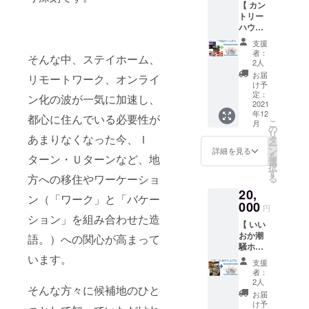
態宣言
より随
出し物
れられ
ル体験
【 カン
写真
1冊を
ブラン
い状態
けいた
になっ
時発送
が出る
た被災
→日時
トリー
集 ″忘
セット
ド豚の
でお届
しま
た場合
いたし
ため、
地”
等詳細
ハウス
れられ
でお届
商品詰
けでき
す。 ※
は期限
ます。
取り扱
『旭』
につい
海辺里
た被災
けいた
め合わ
るよう
分量：
支援
を延長
・貴味
い商品
→12月
てこち
（つべ
地”
しま
せセッ
に工夫
者：
１kg×2
いたし
メロン
相場は
そんな中、ステイホーム、
より随
らより
り）海
『旭』
す。 た
トで
2人
してい
袋 ※配
ま
→旬の
変動い
時発送
ご連絡
の幸
→12月
い釣り
す。 旭
ます。
お届
送期
リモートワーク、オンライ
す。）
時期を
たしま
いたし
いたし
たっぷ
より随
の船に
市は全
け予
(ホーム
間： ・
見計ら
す。
ます。
ます。
り食事
時発送
乗っ
定：
国2位の
ページ
ン化の波が一気に加速し、
写真
いまし
5000円
・庵登
※スクー
付き宿
2021
いたし
て、釣
豚肉産
より）
集 ″忘
て発送
と
り窯体
年12
ル体験
泊＆写
ます。
りをお
都心に住んでいる必要性が
出額を
とても
れられ
いたし
こ
10,000
月
験 →こ
参加権
真集 ″
・花火
楽しみ
の
誇って
美味し
た被災
ます。
リ
円でご
ちらか
有効期
忘れら
あまりなくなった今、Ｉ
大会観
いただ
タ
いま
くて私
地”
（2022
ー
用意い
ら日程
限：予
れた被
覧 →開
けま
ン
す。 し
詳細を見る
はとて
『旭』
年6月頃
を
たしま
ターン・Ｕターンなど、地
予約等
約ご案
災地”
催が決
す。 参
選
かし、
も気に
→12月
～）
択
した。
詳細を
内から1
『旭』
定次第
加資
す
新型コ
入って
より随
方への移住やワーケーショ
る
目安：
ご連絡
年 目
】 写真
ご連絡
格：成
ロナウ
いま
時発送
5,000
いたし
20,
安：
集 ″忘
いたし
人男性
イルス
す。 大
ン（「ワーク」と「バケー
いたし
円・・
ます。
2022年
れられ
000
ます。
早朝
の影響
切な方
円
ます。
・夫婦
※庵登り
1月1日
た被災
（2022
に、飯
で、飲
ション」を組み合わせた造
へお土
・シャ
湯飲み
窯体験
【 いい
～2022
地”
年開催
岡漁港
食店へ
産を持
インマ
茶碗1組
参加権
おか潮
年12月
『旭』
語。）への関心が高まって
予定。
より釣
の出荷
参する
スカッ
有効期
騒ホテ
31日
＋カン
開催さ
り船が
がほぼ
時は、
ト →旬
限：予
ル宿泊
います。
（再び
トリー
れない
出航、
停止と
私はい
支援
の時期
約ご案
券（温
緊急事
ハウス
場合、
午前中
なり、
者：
つもこ
を見計
また
内から1
泉&海の
態宣言
海辺里
または
のうち
2人
レバー
れで
らいま
そんな方々に候補地のひと
はお皿2
年 目
幸たっ
になっ
の宿泊
スケ
に帰港
の約9割
お届
す。 販
して発
枚セッ
安：
ぷり食
た場合
コース
ジュー
いたし
け予
が廃棄
売元：
送いた