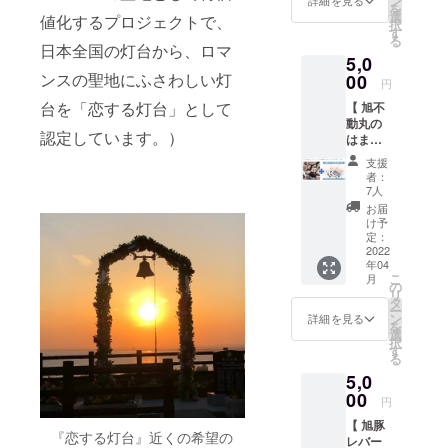
ン
ゴミを
詳細を見る
を
旭愛がこう
『旭』1
わり、
選
目にす
値化するプロジェクトで、
択
冊＋か
「純国
じて、地産
す
ること
る
まやの
産の
日本全国の灯台から、ロマ
が少な
地消のラー
5,0
サン
鶏」だ
くあり
メン屋
チュ摘
ンスの聖地にふさわしい灯
00
けを、
ませ
円
み体験
「自然
ん。
『WaiiWaiRa
台を「恋する灯台」として
【 旭不
コース
を感じ
ビーチ
men8 (ワイ
動丸の
です。
られる
の環境
認定しています。）
はまぐ
1名様
ワイラーメ
鶏舎
保全を
り＆写
3000円
（平飼
目指し
支援
ンエイ
真集 ″
(グルー
い）」
て、 地
者：
ト）』を2年
忘れら
プでご
で「ひ
7人
域で
れた被
参加の
よこか
前にオープ
ビーチ
お届
災地”
場合は
ら一貫
け予
クリー
ン。
『旭』
人数分
定：
して」
ンアッ
】 写真
2022
飯岡灯台あ
申し込
育てて
プ活動
年04
集 "忘れ
みくだ
いま
をして
たりから朝
こ
月
られた
さ
の
す。 抗
おりま
リ
陽が昇る
被災地”
い。）
タ
生物質
す。 ぜ
ー
『旭』1
千葉県
「夢のよう
ン
や消毒
詳細を見る
ひご協
を
冊＋獲
旭市で
選
剤等の
力をお
なロケー
択
れたて
サン
す
化学薬
願いし
る
ション」
ハマグ
チュ栽
品を一
ます。
5,0
リのお
培25年
切使わ
で、日々の
※料金は
届け
00
のかま
ず、鶏
送料・
円
暮らしを楽
コース
やブラ
事態の
消費税
【 旭豚
です。
しんでいま
ンド
免疫力
込みと
『恋する灯台』近くの希望の
レバー
不動丸
「かま
を高め