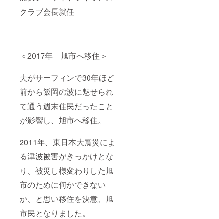
はもち
なって
表者
（宿泊
ろん、
おりま
名 齋
クラブ会長就任
権利）
脳も使
す。 ※
藤孝良
が必要
うため
宅急便
事業内
になり
非常に
でお届
容 宿
ます。
良い刺
けいた
泊業、
※送料・
激とな
しま
日帰り
消費税
＜2017年 旭市へ移住＞
り、子
す。 ※
温泉、
込み ※
どもた
配送期
レスト
配送期
ちの健
間： ・
ラン
間： ・
夫がサーフィンで30年ほど
やかな
写真
TEL
写真集
成長を
集 ″忘
0479-
"忘れら
前から飯岡の波に魅せられ
促す、
れられ
85-
れた被
ご高齢
た被災
6677
て通う週末住民だったこと
災地”
の方の
地”
FAX
『旭』
ボケ防
『旭』
が影響し、旭市へ移住。
0479-
→12月
止につ
→12月
85-
より随
なが
より随
6678 ※
時発送
2011年、東日本大震災によ
る、と
時発送
お料理
いたし
言われ
いたし
は旬の
ます。
る津波被害がきっかけとな
ていま
ます。
ものを
・カン
す。 特
・胡蝶
中心に
トリー
り、被災し様変わりした旭
に都会
蘭
お届け
ハウス
で自然
→2022
いたし
海辺里
市のために何かできない
にあま
年3月頃
ますの
（つべ
り触れ
からお
か、と思い移住を決意、旭
で内容
り）
ること
届けい
は変動
→12月
のない
市民となりました。
たしま
いたし
以降