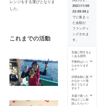
『旭』1
ませ
蘭とは
レンジをする運びとなりま
疲れを
と多く
『旭』
などが
冊を
ん。
違う、
癒し、
2021/11/30
の観光
→12月
詰まっ
セット
した。
※送料・
コンパ
くつろ
客が訪
より随
たの
23:59:59
ま
でお届
消費税
クトで
いでみ
れてき
時発送
セット
けいた
込み ※
色鮮や
ません
でに集まっ
た『カ
いたし
をお届
しま
宅配便
かな
か？ 全
ント
ます。
けいた
た金額が
す。 1
でお届
「ミ
室オー
リーハ
・幸丸
しま
年間農
けいた
ディー
シャン
ファンディ
ウス海
の釣り
す。
作業を
しま
胡蝶
ビュー
辺里』
船チ
http://m
ングされま
がっつ
す。 ※
蘭」と
で、ど
テラス
ケット
これまでの活動
arguerit
り好き
配送期
いう新
の部屋
す。
席から
→12月
e-
なだけ
間： ・
しいス
からも
眺める
以降
pork.jp/
できま
写真
タイル
眺めは
九十九
メール
product
す。
集 ″忘
を確立
最高で
里浜は
か郵送
s/ ※製造
支援に関するよ
150坪の
れられ
させま
す。 お
格別で
にてご
元：
くある質問
畑が1年
た被災
した。
食事
す。 美
予約方
(株)千葉
間あな
地”
（ホー
手数料はいく
は、飯
味しい
法・注
県食肉
たのも
『旭』
ムペー
らかかります
岡漁港
海の幸
意事項
公社 ※
のに。
・蔵出
ジよ
か？
で水揚
ととも
等詳細
セット
普段は
し食器
り） そ
げされ
に、ぜ
をご案
内容 旭
近隣住
詰め合
れによ
目標金額に届
たばか
ひご堪
内いた
豚レ
民の管
わせ
り、高
かなかった場
りの新
能くだ
しま
バース
理者が
→12月
級で大
合どうなりま
鮮な魚
さい。
す。 有
モー
畑を管
より随
きい胡
すか？
介類を
https://t
効期
ク 4個
理、手
時発送
蝶蘭の
堪能し
uberi.jp/
限：
豚ま
入れや
いたし
イメー
支援で困った
ていた
この
2022年
ん
農作物
ます。
ジを払
時はどこに相
だけま
コース
1月1日
のお世
(来店詰
拭し、
談したらいい
す。 天
の宿及
～2022
4個