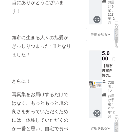
集 ″忘
千葉県
情をこ
当にありがとうございま
ら、高
お届
んな旭
クール
数分の
『旭』
れられ
内で第1
めて丁
け予
野真一
ブラン
便でお
ご支援
・大松
た被災
す！
位で
定：
寧に育
さんが
ド豚の
届けい
(体験の
農場の
地”
2021
す。 直
てた
丁寧に
豚レ
たしま
権利)が
玉子
年12
『旭』
売所・
『シャ
育てた
バース
す。 ※
こ
必要に
月
→12月
】 写真
いちご
の
インマ
一品を
モーク
配送期
リ
なりま
より随
集 "忘れ
狩りな
タ
スカッ
お届け
と、
間： ・
ー
す。 ※
時発送
られた
どを目
ン
ト』
詳細を見る
いたし
マーガ
写真
を
旭市に生きる人々の旭愛が
料金は
いたし
被災地”
的に多
選
しっか
ます。
レット
集 ″忘
択
送料・
ます。
『旭』1
くの方
す
りとし
※料金は
ポーク
ぎっしりつまった1冊となり
れられ
る
消費税
冊＋糀
が訪れ
た甘み
送料・
ウィン
た被災
込みと
5,0
屋さん
る場所
を感じ
ました！
消費税
ナーの
地”
なって
蔵出し
00
でもあ
られる
込みと
円
セット
『旭』
おりま
食器詰
りま
味わい
なって
をお届
→12月
す。 ※
【旭市
め合わ
す。 温
です。
おりま
けいた
より随
配送期
農家自
せの
暖な気
（ホー
す。 ※
しま
時発送
間： ・
慢のお
コース
候を利
ムペー
分量：
す。 豚
いたし
写真
米＆写
さらに！
です。
用し
ジよ
5Lサイ
支援
レバー
ます。
集 ″忘
真集“忘
千葉県
た、糖
り） 販
者：
ズ1個 ※
スモー
・ハマ
れられ
れられ
旭市で
度が高
1人
売元：
宅配便
ク（販
グリ →
た被災
写真集をお届けするだけで
た被災
120年続
くて香
https://t
お届
でお届
売元：
旬の時
地”
地”
く瀬戸
りのよ
け予
akano-
けいた
道の駅
はなく、もっともっと旭の
期を見
『旭』
『旭』
物屋、
定：
いイチ
orchard
しま
季楽里
計らい
→12月
】
2021
カネハ
ゴをぜ
.com/ ※
す。 ※
良さを知っていただくため
あさ
まして
より随
年12
5,000円
チ糀屋
ひご堪
料金は
配送期
ひ）
こ
発送い
月
時発送
旭市農
商店の
の
能くだ
には、体験していただくの
送料・
間： ・
https://
リ
たしま
いたし
家自慢
蔵出し
タ
さい。
消費税
写真
kirari-
ー
す。
ます。
のお米
食器詰
が一番と思い、自宅で食べ
ン
生産・
詳細を見る
込みと
集 ″忘
asahi.c
を
（2022
・サン
と、写