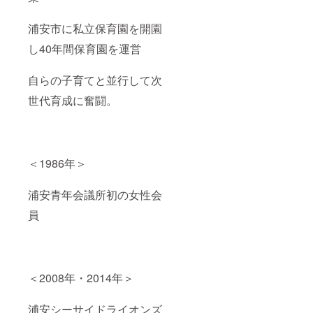
う。 初
になっ
色は、
人の
表者
送料・
回の予
た場合
白・ピ
湯」と
名 渡
消費税
約を
は期限
ンク・
しても
浦安市に私立保育園を開園
辺義美
込みと
取って
を延長
薄ピン
有名で
事業内
なって
いただ
いたし
ク・黄
し40年間保育園を運営
す。
容 宿
おりま
いた後
ま
色から
https://
泊施設
す。 ※
しっか
す。）
お選び
www.iio
および
配送期
自らの子育てと並行して次
りと説
くださ
ka-
飲食店
間： ・
明いた
い。
s718.ne
※お料理
写真
世代育成に奮闘。
しま
（決済
t/ この
は旬の
集 ″忘
す。 自
時に選
コース
ものを
れられ
然たっ
択ボタ
の宿及
中心に
た被災
ぷりの
ンより
び販売
お届け
地”
外で作
お選び
元：い
いたし
『旭』
業する
くださ
いおか
ますの
＜1986年＞
・旭豚
こと
い。）
潮騒ホ
で内容
レバー
や、土
販売
テル 運
は変動
スモー
いじ
元：椎
浦安青年会議所初の女性会
営会
いたし
クセッ
り、作
名洋ラ
社 株
ます。
ト →12
物を育
員
ン園
式会社
※ファミ
月より
てる、
https://
サンラ
リー・
発送い
といっ
sheena.
イト 所
ペア・
たしま
た農作
ranran.
在地 〒
グルー
す。
業は、
co.jp/ ※
289-
プで体
手や足
料金は
2713 千
験の場
＜2008年・2014年＞
腰によ
送料・
葉県旭
合、人
く体に
消費税
市萩園
数分の
良いの
込みと
1437 代
ご支援
浦安シーサイドライオンズ