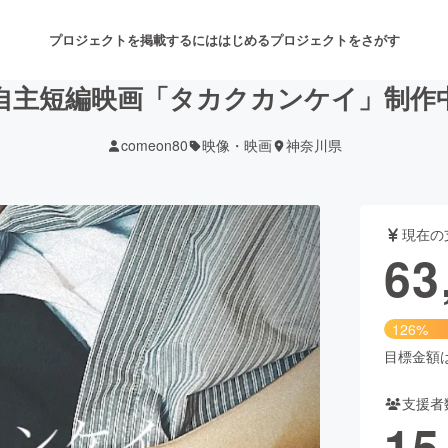
プロジェクトを掲載するには
はじめる
プロジェクトをさがす
自主短編映画「タカクカンケイ」制作
comeon80
映像・映画
神奈川県
注目のリターン
注目の新着プロジェクト
募集終了が近いプロジェクト
も
現在の
音楽
舞台・パフォーマンス
63
ゲーム・サービス開発
フード・飲食店
126%
書籍・雑誌出版
アニメ・漫画
目標金額は5
支援者
チャレンジ
ビューティー・ヘルスケ
15