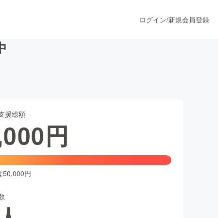
ログイン
/
新規会員登録
中
うすぐ公開されます
支援総額
プロダクト
,000
円
ファッション
スポーツ
0,000円
数
ア
ソーシャルグッド
人