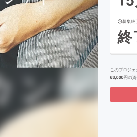
募集終
CAMPFIRE for Social Good
CAMPFIRE Creation
終
CAMPFIREふるさと納税
machi-ya
コミュニティ
このプロジェ
63,000
円の資