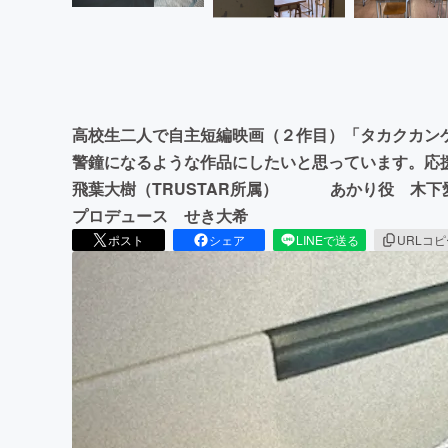
高校生二人で自主短編映画（２作目）「タカクカン
警鐘になるような作品にしたいと思っています。応
飛葉大樹（TRUSTAR所属） あかり役 木下
プロデュース せき大希
ポスト
シェア
LINEで送る
URLコ